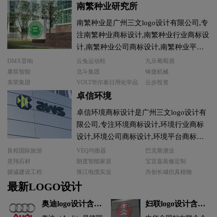
南繁种业研究所
南繁种业是广州三文logo设计有限公司,专
注南繁种业商标设计,南繁种业行业商标设
计,南繁种业公司商标设计,南繁种业平台
商标设计,南繁种业电商商标设计,商标设
DMX音响
云兔运动鞋
九乐葡萄酒
计前期提供专业的商标分类,商标注册查
康双智能
北斗集团
铸捷机械
东荣集团
VOLT华尔泰日用化学品
云步投资
询,商标申请文件等南繁种业商标设计注册
卓信环境
服务。
卓信环境商标设计是广州三文logo设计有
限公司,专注环境商标设计,环境行业商标
设计,环境公司商标设计,环境平台商标设
计,环境电商商标设计,商标设计前期提供
良程国际旅游
VEQ均衡器
巴克斯酒业
LOGO整体策划,照片拍摄,文案撰写等环境
意翔石材
朗度智能家居
宝宜嘉装修定制
骏诚建设工程
珠江电缆实业
共创长城仿真植物
商标设计服务。
最新LOGO设计
奥迪logo设计含义
妇联logo设计含义
及设计理念
及设计理念