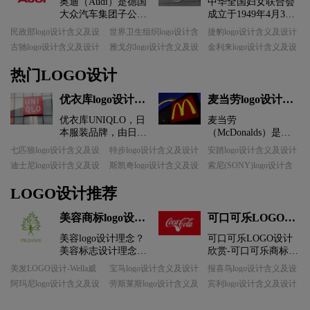
奥迪（Audi）是德国
中华全国妇女联合会
大众汽车集团子公司
成立于1949年4月3
奥迪汽车公司旗下的
日，是全国各族各界
民政部logo设计含义及设
世界卫生组织logo设计含
捷豹logo设计含义及设计
豪华汽车品牌，作为
妇女为争取进一步解
计理念
义及设计理念
理念
古驰logo设计含义及设计
雅戈尔logo设计含义及设
金利来logo设计含义及设
高技术水平、质量标
放与发展而联合起来
理念
计理念
计理念
准、创新能力、以及
的群团组织，是中国
热门LOGO设计
经典车型款式的代
共产党领导下的人民
表，奥迪是世界最成
团体，是党和政府联
优衣库logo设计含
麦当劳logo设计含
功的汽车品牌之一。
系妇女群众的桥梁和
义及设计理念
义及设计理念
公司总部设在德国的
纽带，是国家政权的
优衣库UNIQLO，日
麦当劳
英戈尔施塔特，并在
重要社会支柱。中国
本服装品牌，由日本
（McDonalds）是世
中国等许多国家有分
妇女是建设新时代中
迅销公司建立于1963
界最著名的快餐连锁
七匹狼logo设计含义及设
特步logo设计含义及设计
安踏logo设计含义及设计
工公司。奥迪是德国
国特色社会主义的重
年，当年是一家销售
品牌。在全世界一百
计理念
理念
理念
历史最悠久的汽车制
要力量。中华全国妇
迪士尼logo设计含义及设
斯凯奇logo设计含义及设
索尼(SONY)logo设计含
西服的小服装店，现
多个国家拥有超过两
计理念
计理念
义及设计理念
造商之一。从1932年
女联合会高举中国特
已成为国际知名服装
万三千家连锁餐厅，
起，奥迪开始采用四
色社会主义伟大旗
LOGO设计推荐
品牌。优衣库现任董
他们有着巨大的市场
环徽标，它象征着奥
帜，以马克思列宁主
事长兼总经理柳井正
潜力。 McDonalds
迪与小奇迹(DKW)、
义、毛泽东思想、邓
美容商标logo设计-
可口可乐LOGO设
在日本首次引进了大
的‘M’ 标志的金色的
霍希(Horch)和漫游者
小平理论、“三个代
美之然-FEGER菲
计-可口可乐品牌
卖场式的服装销售方
拱形图案是今天最为
(Wanderer)合并成的
美容logo设计理念？
表”重要思想、科学发
可口可乐LOGO设计
式，通过独特的商品
著名的标志之一，简
格美容品牌logo设
logo设计
汽车联盟公司。在20
美容标志设计理念？
展观、习近平新时代
欣赏-可口可乐商标
策划、开发和销售体
洁的M和传统的红黄
计
世纪30年代，汽车联
美容商标设计理念？
中国特色社会主义思
logo设计理念：可口
美发LOGO设计-Wella威
宝马logo设计含义及设计
报喜鸟logo设计含义及设
系来实现店铺运作的
色彩已然成为世界上
盟公司涵盖了德国汽
美容LOGO设计含
想为行动指南，坚持
可乐logo设计理念？
娜品牌logo设计
理念
计理念
低成本化，由此引发
最著名的品牌特征。
阿玛尼logo设计含义及设
劳斯莱斯logo设计含义及
宾利logo设计含义及设计
车工业能够提供的所
义？美容标志设计含
中国共产党的领导，
可口可乐标志设计理
计理念
设计理念
理念
了优衣库的热卖潮。
一般情况 下，
有乘用车领域，从摩
义？美容商标设计含
坚决贯彻党的基本理
念？可口可乐商标设
McDonalds字标伴随M