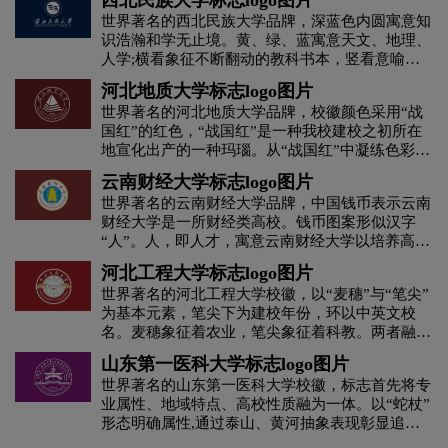
西北民族大学标志logo图片
绿色，象征西林充满蓬勃的生机和无限的活力。
世界著名的西北民族大学品牌，深蓝色内圆寓意知
识浩瀚和学无止境。黄、绿、蓝寓意天文、地理、
H字母汉字酒店logo设计
H字母酒店logo设计
人学;横看象征不断翻动的教科书本，竖看意喻无
限延伸的学术台阶，形象地展示了民大师生奋发向
河北地质大学标志logo图片
上、追求真知的科学精神。
黄绿色logo设计
灰色logo设计
褐色logo设计
世界著名的河北地质大学品牌，校徽颜色采用“战
国红”的红色，“战国红”是一种我校建校之初所在
地宣化出产的一种玛瑙。从“战国红”中凝练色彩，
黄色logo设计
黑色logo设计
红色logo设计
意在追溯建校之根本，展望发展之前程，展现河地
云南财经大学标志logo图片
大“依托历史，开创未来”的似火热情和饱满精神。
酒业logo设计
世界著名的云南财经大学品牌，中国钱币表示云南
教育logo设计
集团logo设计
财经大学是一所财经类高校。钱币图案形似汉字
“人”。人，即人才，寓意云南财经大学以培养高素
家具logo设计
酒logo设计
酒店logo设计
质经世致用人才为己任。人在地球，寓意天地万
河北工程大学标志logo图片
物，以人为本，同时寓意财大人立足云南，面向全
世界著名的河北工程大学校徽，以“麦穗”与“笔尖”
国，走向世界。地球图案颜色为蓝色，钱币颜色为
J字母汉字酒店logo设计
会计师事务所logo设计
为基本元素，笔尖下为建校年份，环以中英文校
黄色，象征着东西方文化的交融，也寓意云南财经
名。麦穗象征着农业，笔尖象征着科教。两者融为
大学积极与国际高等教育接轨，不断提高国际化水
一体，巧妙互喻，富有艺术想象力。三对麦粒似书
平。钱币图案形似一口大钟，警示财大人时刻激励
科技logo设计
咖啡logo设计
快递公司logo设计
山东第一医科大学标志logo图片
卷和禾苗，具有生生不息、积厚成器之势；颜色的
自己抓住机遇，锐意改革，求实创新，追求卓越。
世界著名的山东第一医科大学校徽，标志首先将专
变化增强了艺术感染力，底部的黑色象征着黑土
业属性、地域特点、高校性质融为一体。以“蛇杖”
地，上部的绿色给人以生机勃勃之感；云纹线条则
利口酒logo设计
零售logo设计
龙舌兰logo设计
形态明确属性,通过泰山、黄河抽象表现彰显追求
传递着中国文化气息。
更高和奔流到海的学术胸怀，同时，也寓意着山东