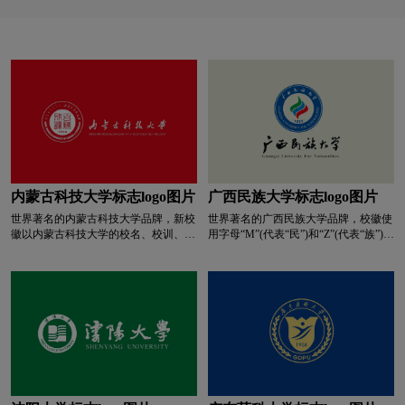
大地富有深厚文化精神的独特意境。视觉图形将山
零食logo设计
卤味logo设计
东第一医科大学校园景观融入其中，象征黄河的纹
饰具有东方吉祥符号概念，又似展开的书籍，结合
L字母汉字酒店logo设计
亮特效logo设计
“医学之冠”的形态形成内涵丰富的视觉印象，体现
了高校立德树人的本质。半弧的线性与下方的横线
相互作用，象征日月同辉，天地相通、文脉相连、
绿色logo设计
蓝色logo设计
门窗logo设计
日出东方，阳光照耀大地，智慧普照生命。标志整
体形象形态丰富、个性鲜明，节奏生动，便于今后
各种载体的应用与传播。
摩托车logo设计
M字母汉字酒店logo设计
内蒙古科技大学标志logo图片
广西民族大学标志logo图片
M字母酒店logo设计
内衣logo设计
奶logo设计
世界著名的内蒙古科技大学品牌，新校
世界著名的广西民族大学品牌，校徽使
徽以内蒙古科技大学的校名、校训、建
用字母“M”(代表“民”)和“Z”(代表“族”)构
牛奶logo设计
奶茶logo设计
冷冻食品logo设计
校时间为设计元素，造型上以印章的形
成升腾的火焰，红、蓝、绿三层火焰分
式体现，校训采用“经典繁印”篆刻字
别象征广西民族大学“民族性、区域
体，此字体方正、稳重、硬朗能充分体
性、国际性”的办学特色，下方有
奶粉logo设计
N字母酒店logo设计
现出该标志的立意。此标志外形为正圆
“1952”字样，代表学校建校时间。三条
形，圆形象征和谐、完美，也蕴含着中
“Z”形火焰与“1952”结合起来，象征着
国古代哲学思想中天圆地方的理念。环
广西民族大学老、中、青三代教育工作
啤酒logo设计
葡萄酒logo设计
绕中心的分别为内蒙古科技大学的蒙
者从1952年学校创办之初，就承前启
文、中文和英文名称。这些字体在动
后，众志成城，追求不止，推动广西民
静、虚实等方面相互映衬，形成较佳的
族大学的办学事业欣欣向荣，蒸蒸日
视觉效果。校徽颜色采用正红色(在色
上。浅绿的底色，象征绿色校园、和谐
培训机构logo设计
P字母酒店logo设计
谱中标值为C=0M=100 Y=100K=0)，红
校园、平安校园。外环上方“广西民族