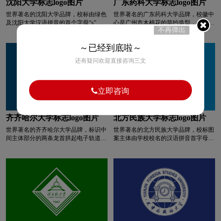
沈阳大学标志logo图片
广东药科大学标志logo图片
色在中国代表着传统与喜庆，是中华民
大学”是郭沫若先生的手迹，下方是“广
世界著名的沈阳大学品牌，校标由绿色
世界著名的广东药科大学品牌，校徽中
族最具有代表性和象征意义的颜色。同
西民族大学”的英文大写。
全球logo设计
巧克力logo设计
及沈阳大学汉语拼音的首个字母“s”和
心是广州市木棉花的简约造型，一目了
时红色还是炼钢高温钢水的颜色，深刻
不再弹出
“D”的奇妙变形组成，涵盖了沈阳大学
然地传达了广东药科大学的地理位置，
体现着百炼成钢的寓意。
的发展历史，底部则显示着沈阳大学基
突出广东药科大学作为全国三所独产建
清洁用品logo设计
浅蓝色logo设计
～已经到底啦～
础的坚实和浑厚。校标的主体色是绿
制的药科大学在南中国的地位。花形上
色，代表生命，孕含希望和发展，象征
方是一本打开的书页的抽象变形，体现
还有疑问欢迎直接咨询三文
着校园的现代化建设和勃勃生机。
学校的特征，传达了广东药科大学的文
青色logo设计
人logo设计
乳制品logo设计
化内涵和教书育人的神圣职责。
立即咨询
肉logo设计
R字母酒店logo设计
齐齐哈尔大学标志logo图片
北方民族大学标志logo图片
普通手表logo设计
高端手表logo设计
世界著名的齐齐哈尔大学品牌，标识中
世界著名的北方民族大学品牌，校标图
间主体部分的两条龙首拱起电子轨道，
案主体由学校校名的汉语拼音首字母
手表周边logo设计
石油logo设计
师范logo设计
象征齐齐哈尔大学社会科学与自然科学
“B”、学校建筑和阿拉伯数字“1984”等
并重，人文精神与科学精神共举，巨龙
基本元素组合构成。图案呈圆形，图案
腾飞，托起高水平大学。标识中间主体
内圆上弧为书法家启功先生题写的中文
食品logo设计
手表logo设计
生活用纸logo设计
部分的两片羽翼既似展开的书本又似飞
校名，下弧为学校英文全称。字母“B”
翔的翅膀，意寓齐齐哈尔大学这条巨龙
环绕学校建筑幻化为腾飞的凤凰和涌动
在知识的海洋里劈波斩浪，沿着科学的
的河流，寓意学校建于黄河之滨、事业
S字母汉字酒店logo设计
S字母酒店logo设计
航道，飞速发展，齐大学子学有所成，
蒸蒸日上；稳重的蓝色作为标志色，象
展翅高飞。标志整体造型饱满、富于动
征深邃、博大、专业、希望、自信，彰
感，具有极强的识别性。
显了学校奋发进取、锐意创新的时代精