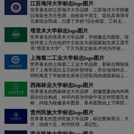
江苏海洋大学标志logo图片
茶饮料logo设计
茶logo设计
世界著名的江苏海洋大学品牌，江苏海洋大学校徽
以海蓝色为主色调，由校名中英文、齿轮及海浪等
元素组合而成，凸显了学校“综合框架、工科主
C字母酒店logo设计
橙色logo设计
体、海洋特色”的学科专业体系，也表明了学校围
塔里木大学标志logo图片
绕国家“海洋强国”战略和“一带一路”建设，为加快
世界著名的塔里木大学品牌，学校徽志为圆形。绿
建设高水平应用研究型海洋大学而努力奋斗的精神
杜松子酒logo设计
地产logo设计
电logo设计
色环形上方白色的中文校名为原国家副主席王震手
风貌。
书“塔里木大学”，下方为英文校名;中间为学校建
校之初教学楼，下面为带有红圈的白色背景;
地铁logo设计
电子产品logo设计
上海第二工业大学标志logo图片
“1958”为创立年份。
世界著名的上海第二工业大学品牌，新标志继续保
持了上海市花白玉兰的外形特征，符合地域特点，
D字母酒店logo设计
E字母酒店logo设计
同时寓意了学校将在原有已经取得的成绩基础上会
有更好的发展前景。
西南林业大学标志logo图片
服装logo设计
服装标志logo设计
世界著名的西南林业大学品牌，校徽图案由内外两
部分结合构成，外环内容为学校中英文对照规范名
护肤品logo设计
粉红色logo设计
果汁logo设计
称，内核为校徽基本图形。基本图形由上下两部分
共同构成一棵“智慧之树”，凸显西林以林学学科为
贵州民族大学标志logo图片
主干、以生物环境学科为特色的大学风貌，上半部
G字母汉字酒店logo设计
国logo设计
世界著名的贵州民族大学品牌，标志整体简洁，大
分云状造型的树冠，象征西林位于“彩云之南”的地
方，动感十足，时代性强，易记忆。
域特征，下半部分由五本打开的书组成，象征西林
深厚的学术文化底蕴。校徽的颜色采用代表生命的
航空logo设计
化妆品logo设计