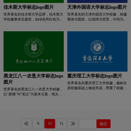
神；1984为建校时间。
深绿色logo设计
深蓝色logo设计
佳木斯大学标志logo图片
天津外国语大学标志logo图片
世界著名的佳木斯大学品牌，佳木斯大
世界著名的天津外国语大学校徽，校徽
深红色logo设计
生物logo设计
图书馆logo设计
学校徽整体呈菱形，由绿色和白色为主
整体为圆形，以地球为背景，中间为学
色彩，中间由简单的线条构成了一个三
校标志性建筑的钟楼图案，周围以中英
角形和白色苯环，寓意高校教学、科研
文校名环绕。整个设计寓意深刻；地球
涂料logo设计
碳酸饮料logo设计
的社会功能，图形下方是学院的中英文
是国际化的象征，欧式建筑的钟楼寓含
名称。
了天外在长期的办学历史中中兼中西文
化的学术积淀，钟表时针指向早晨八
T字母酒店logo设计
网络公司logo设计
点，给人以朝气蓬勃、充满生机与活力
的启示。多种涵义形象地表达出天外走
向世界、面向未来的不懈追求。
卫视logo设计
威士忌logo设计
卫生巾logo设计
黑龙江八一农垦大学标志logo
重庆理工大学标志logo图片
W字母酒店logo设计
校徽logo设计
图片
世界著名的重庆理工大学校徽，徽标在
原校徽基础上修改而成，尊重了校徽图
世界著名的黑龙江八一农垦大学校徽，
学院logo设计
箱包logo设计
香水logo设计
形的历史延续性;整个图案由字
以“麦穗”与“笔尖”为基本元素，笔尖下
母"CQUT”巧妙组成，代表重庆理工大
为建校年份，环以中英文校名。麦穗象
学;图案似变形的跑道，三条跑道喻为
征着农业，笔尖象征着科教。两者融为
洗发水logo设计
鞋logo设计
医药logo设计
学校人才培养、科学研究、社会服务三
一体，巧妙互喻，富有艺术想象力。三
大职能，图案象征重庆理工大学及成千
对麦粒似书卷和禾苗，具有生生不息、
上万青年学子一往无前，奔向灿烂前
积厚成器之势；颜色的变化增强了艺术
银行logo设计
药logo设计
医院logo设计
程;徽标图案像一只展翅翱翔、奋勇腾
9
10
11
确定
感染力，底部的黑色象征着黑土地，上
飞的大鹏搏击长空，展示了学校“自强
部的绿色给人以生机勃勃之感；云纹线