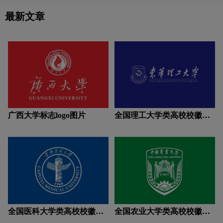
各个领域，都能看到上外学子的身影，
用，图案为圆形轮廓、蓝白相间，牌坊
饮料logo设计
运动鞋logo设计
牙膏logo设计
这是历史赋予上外矢志不渝的使命，也
木棉镶嵌其间，其中的“1934”是五山校
最新文章
是学贯中外的上外学子理应肩负的担
区启用时间节点;2022年11月16日，华
当。
南理工大学正式发布第三版校徽，将校
徽中的“1934”调整为“1918”。华南理工
运动品牌logo设计
饮用水logo设计
大学校徽象征学校根基厚实、欣欣向
荣。
Y字母汉字酒店logo设计
支付logo设计
中国logo设计
中医logo设计
棕色logo设计
紫色logo设计
字母logo设计
实景logo设计
广西大学标志logo图片
全国理工大学类高校校徽设
计理念解读
全国医科大学类高校校徽设
全国农业大学类高校校徽设
计理念解读
计理念解读