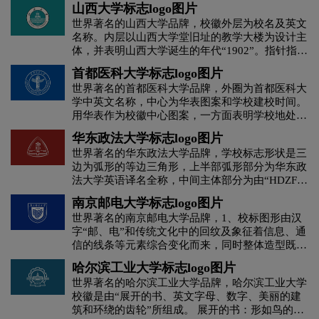
山西大学标志logo图片
茶饮料logo设计
茶logo设计
世界著名的山西大学品牌，校徽外层为校名及英文
名称。内层以山西大学堂旧址的教学大楼为设计主
体，并表明山西大学诞生的年代“1902”。指针指向
C字母酒店logo设计
橙色logo设计
八点，寓示山西大学如初升的朝阳，生机勃勃，充
首都医科大学标志logo图片
满活力。整体设计既体现了建校初期就确立的“中
世界著名的首都医科大学品牌，外圈为首都医科大
西文化交融”深刻的历史内涵，又充分表现了“风雨
杜松子酒logo设计
地产logo设计
电logo设计
学中英文名称，中心为华表图案和学校建校时间。
春秋，百年沧桑，自强不息，千秋辉煌”创作主
用华表作为校徽中心图案，一方面表明学校地处首
题。
都北京;另一方面因华表形似代表医学职业精神的
地铁logo设计
电子产品logo设计
华东政法大学标志logo图片
红十字“+”。寓意首医人承担着“除人类之病痛，助
世界著名的华东政法大学品牌，学校标志形状是三
健康之完美”的使命与责任。
边为弧形的等边三角形，上半部弧形部分为华东政
D字母酒店logo设计
E字母酒店logo设计
法大学英语译名全称，中间主体部分为由“HDZF”
（“华东政法”汉语拼音大写首字）四个字母组成的
南京邮电大学标志logo图片
服装logo设计
服装标志logo设计
学校韬奋楼建筑造型，底部由天平和书本图形组
世界著名的南京邮电大学品牌，1、校标图形由汉
成。 学校标志色为华政红，色值为CMYK(40，
字“邮、电”和传统文化中的回纹及象征着信息、通
100，50，20)。 中文标准字体是舒同体的“华东政
护肤品logo设计
粉红色logo设计
果汁logo设计
信的线条等元素综合变化而来，同时整体造型既似
法大学”，英文标准字体是英文Georgia字体。 中文
一本打开的书，又似展翅飞翔的鸟。 2、校标意在
校名与校内各单位的中文名称组合使用时，标准字
哈尔滨工业大学标志logo图片
简洁、清晰地传递出学校的校名和特征，并以书本
体为方正黑体简体。
G字母汉字酒店logo设计
国logo设计
世界著名的哈尔滨工业大学品牌，哈尔滨工业大学
代表大学，以规律的多线条组合体现南京邮电大学
校徽是由“展开的书、英文字母、数字、美丽的建
以工学为主体，以信息学科为特色的多种学科相互
筑和环绕的齿轮”所组成。 展开的书：形如鸟的双
交融的办学特点；以回纹和展翅飞翔的鸟寓意着信
航空logo设计
化妆品logo设计