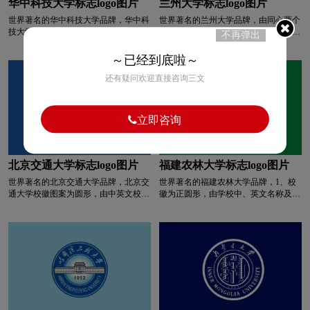
华中科技大学标志logo图片
兰州大学标志logo图片
C45、M97、Y100、K15 “新大红”来源
世界著名的华中科技大学品牌，华中科
世界著名的兰州大学品牌，由同心两个
于新疆学院第一栋教学楼红楼的外墙颜
全球logo设计
巧克力logo设计
技大学校徽为该校机械学院工业设计系
圆构成。内圆中上方为兰州大学图书馆
色。红楼于1940年建成，与南门大银
不再弹出
李春富教授设计，校徽中的椭圆形富有
图样，下方为“1909”字样。外圆中上方
行、天山大厦并称为当时迪化（今乌鲁
新意，地球寓意办学国际化。同时，校
为汉字毛体“兰州大学”字样，下方为英
木齐）“三大现代化建筑”。红楼共两
～已经到底啦～
清洁用品logo设计
浅蓝色logo设计
徽中含有该校的中英文校名、校训以及
文“兰州大学”字样。 1、标志主体为兰
层，砖木结构，主体用红砖砌成。1997
还有疑问欢迎直接咨询三文
校标，信息量大。校徽由蓝色、红色和
州大学图书馆正面视图，恰似一个展翅
年拆除，成为新大人永恒的记忆。 “新
灰色组成。蓝色是该校的基准色调，代
欲飞的鲲鹏，寓意兰州大学面向21世纪
大红”沉稳、厚重，承载着早期共产党
青色logo设计
人logo设计
乳制品logo设计
表素雅和纯洁，寓意着天、海一般广阔
的腾飞。 2、图书馆主体部分宽厚庄
人、爱国民主人士、进步文人学者建设
的文化包容的精神，兼听各种文化的声
重，表示兰州大学悠久的历史、厚重的
“新疆大学”的光荣梦想，凝聚着他们在
立即咨询
音，思想具有自由性。红色是热火般的
文化积淀和人才培养、科学研究宽厚的
新疆学院的奋斗业绩，激励一代又一代
肉logo设计
R字母酒店logo设计
颜色，积极热情，寓意对学习的热情，
基础；塔楼挺拔峻峭，象征兰州大学不
新大人继承先辈理想信念、传承红色基
积极开拓进取，不断求实创新。
畏艰难、勇攀高峰的雄心壮志和向上、
因，推进新疆教育事业不断走上新的台
奋进的力量；三个台阶表示兰州大学完
阶。
北京交通大学标志logo图片
福建农林大学标志logo图片
普通手表logo设计
高端手表logo设计
整的办学体系（学士、硕士、博士）或
世界著名的北京交通大学品牌，北京交
世界著名的福建农林大学品牌，1、校
高等学校的三项功能（人才培养、知识
通大学校徽图案为圆形，由中英文校
徽为正圆形，由学校中、英文名称及图
创新、社会服务）；“1909”为兰州大学
手表周边logo设计
石油logo设计
师范logo设计
名、铁砧、榔锤、链条、齿轮、书本及
案组成。 2、标志中心主图以福建农林
建校的年份。 3、外圆中上方为汉字“兰
数字“1896”组成。校徽中的外圈圆形与
大学英文的首字母“F、A、F、U”演变
州大学”字样，表明兰州大学是中国的
齿轮圆形为同心圆。校名为毛体“北京
设计组合而成。 3、双手捧绿色小苗由
大学；下方为英文“兰州大学”字样，表
食品logo设计
手表logo设计
生活用纸logo设计
交通大学”。英文采用黑体
由字母“A”和“F”的结合变形设计而成,
明兰州大学是一所向国际开放的大学。
“BEIJINGJIAOTONG UNIVERSITY”。
体现农林办学特色，寓意关爱、培育下
1926年，中国交通部南洋大学将“铁
的茁壮成长。 4、由字母“U”变形设计
S字母汉字酒店logo设计
S字母酒店logo设计
砧、铁锤、书籍”样校徽呈送时交通部
而成的白鸽形态，象征着和平、友谊、
并获批准使用。2003年起，北京交通大
团结、自由。 5、校标色彩设计以绿色
学使用新的标准校徽。北京交通大学校
搭配小面积的橘黄色。标准色为绿色，