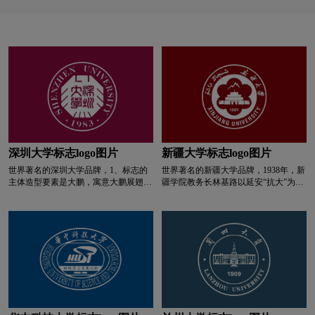
零食logo设计
卤味logo设计
相呼应，寓意学校历经35年奋斗成功更名大学。
L字母汉字酒店logo设计
亮特效logo设计
绿色logo设计
蓝色logo设计
门窗logo设计
摩托车logo设计
M字母汉字酒店logo设计
深圳大学标志logo图片
新疆大学标志logo图片
M字母酒店logo设计
内衣logo设计
奶logo设计
世界著名的深圳大学品牌，1、标志的
世界著名的新疆大学品牌，1938年，新
主体造型要素是大鹏，寓意大鹏展翅，
疆学院教务长林基路以延安“抗大”为榜
牛奶logo设计
奶茶logo设计
冷冻食品logo设计
鹏程万里，同时契合深圳“鹏城”之谓，
样，提出了“团结、紧张、质朴、活泼”
2、标志中心的“深圳大学”四字来自小
八字校训。 校徽总体图案是两个同心
篆字体，凸显大学的文化与厚重感; 3、
圆，其寓意是各民族师生团结和谐。校
奶粉logo设计
N字母酒店logo设计
标志中心的“深圳大学”四字组合成为正
徽中心图案为新疆大学最早的教学楼
四方形，与外围正八边形呼应，寓意特
—-红楼。“1924”为新疆大学的创立时
区大学汇聚“四面八方”贤才;
间。“六朵花瓣”图案象征新疆大学学子
啤酒logo设计
葡萄酒logo设计
满天下，桃李花盛开。“天山”象征着新
疆大学坐落在天山脚下。两圆之间，是
以中文、维吾尔语、英文书写的“新疆
大学”校名。 “新大红”标准色号为：
培训机构logo设计
P字母酒店logo设计
R150、G30、B25，印制色号为：