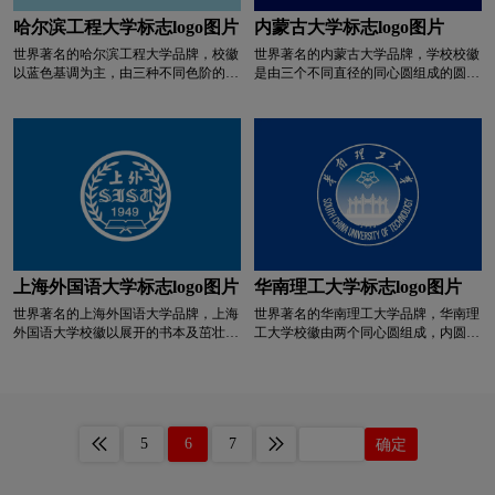
徽内圈圆中图形为铁砧、榔锤、链条、
定名为“农林绿”。绿色是生命的本原
深绿色logo设计
深蓝色logo设计
书本。齿轮象征管理，寓意学校以管理
色，象征生机、发展、永恒、稳健，寓
哈尔滨工程大学标志logo图片
内蒙古大学标志logo图片
特色见长;铁砧、榔锤、链条象征工业
意福建农林大学事业蓬勃发展。黄色象
世界著名的哈尔滨工程大学品牌，校徽
世界著名的内蒙古大学品牌，学校校徽
制造及产品;书本象征理学和知识。整
征丰收。
深红色logo设计
生物logo设计
图书馆logo设计
以蓝色基调为主，由三种不同色阶的蓝
是由三个不同直径的同心圆组成的圆形
体中心标志体现学校是以理工科为主的
色围成一个整体的圆，紧扣学校"三海
徽标，外圆半径是内圆半径的2倍，中
高等学校。数字“1896”代表学校的创办
一核”的办学特色，充分体现学校为我
圆到内圆距离是中圆到外圆距离的
时间。
涂料logo设计
碳酸饮料logo设计
国船舶工业、海军装备、海洋开发和核
1/3，外圆边线最粗，中圆边线最细;内
能应用等领域服务的办学特色。校徽上
圆核心为蒙古文美术体竖排校名，中圆
方镶嵌毛体字"哈尔滨工程大学”，表现
到外圆之间上为汉文毛泽东手写体校
T字母酒店logo设计
网络公司logo设计
了党和国家对学校的亲切关怀，下方镶
名，下为英文印刷体大写校名。
嵌学校英文名称”HARBIN
ENGINEERING UNIVERSITY”，与国
卫视logo设计
威士忌logo设计
卫生巾logo设计
际接轨，体现学校创建国内一流、国际
知名大学的奋斗目标。
上海外国语大学标志logo图片
华南理工大学标志logo图片
W字母酒店logo设计
校徽logo设计
世界著名的上海外国语大学品牌，上海
世界著名的华南理工大学品牌，华南理
外国语大学校徽以展开的书本及茁壮的
工大学校徽由两个同心圆组成，内圆上
学院logo设计
箱包logo设计
香水logo设计
橄榄枝为主体构型，书本象征对学问与
方是红棉花，下方是学校标志性建筑牌
真理的求索，橄榄枝象征对和平与友谊
坊;外环上方是中文“华南理工大学”，下
的向往。两者衬托并环绕着代表学校的
方是英文“SOUTH CHINA
洗发水logo设计
鞋logo设计
医药logo设计
三个文字元素，依次为中文校名简称
UNIVERSITY OF TECHNOLOGY”。
（上外）、校名英译缩写（SISU）、
华南理工大学校徽历经三次历史变迁:
5
6
7
确定
建校时间（1949 年）。自建校以来，
第一版校徽于1992年启用，用蓝、白、
银行logo设计
药logo设计
医院logo设计
上外就始终致力于服务国家对外交往的
金三种颜色勾画出学校英文名称缩写
发展，外交、外贸、外宣、外语教育等
“S、C、U、T”; 第二版校徽于2006年启