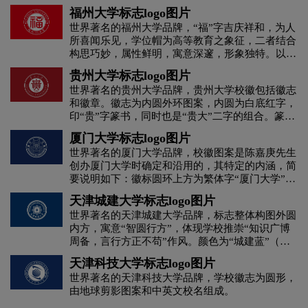
翼，寓意哈工大人永远飞翔在知识的世界，不懈地
息、通讯的畅通和学校的传承、创新、奋进及发
福州大学标志logo图片
探求真理； 英文字母HIT：哈工大英文全称
展。此外，校标的外形采用盾牌的造型，也体现了
世界著名的福州大学品牌，“福”字吉庆祥和，为人
“Harbin Institute of Technology”的缩写，寓意哈工
H字母汉字酒店logo设计
H字母酒店logo设计
学校的办学历史和实力。 3、图形内涵丰富、庄重
所喜闻乐见，学位帽为高等教育之象征，二者结合
大国际化、开放式的办学理念； 数字1920：哈工
大方、醒目鲜明，富有装饰美感，容易辨别和记
构思巧妙，属性鲜明，寓意深邃，形象独特。以
大的建校时间，彰显哈工大积淀深厚的悠久历史；
忆。此外，回纹图案和多线条的组合也特别适合将
“福”字为主体的校标图案突破传统篆字设计模式，
黄绿色logo设计
灰色logo设计
褐色logo设计
美丽的建筑：造型独特、气势恢宏、中心对称、细
来在各方面的拓展和应用。
贵州大学标志logo图片
阴阳和谐，疏密得宜，端庄典雅，醒目大方，宛如
部收敛的俄式风格的学校主楼图案，寓意哈工大严
世界著名的贵州大学品牌，贵州大学校徽包括徽志
一位温文尔雅的饱学之士。
谨、求实的作风和追求卓越的信念； 环绕的齿
和徽章。徽志为内圆外环图案，内圆为白底红字，
黄色logo设计
黑色logo设计
红色logo设计
轮：环形而放射形状，象征知识和科技的力量，代
印“贵”字篆书，同时也是“贵大”二字的组合。篆字
表哈工大的理工特色，寓意哈工大不断向社会输送
下方横排“1902”数字，代表建校时间。外环红底白
知识和优秀人才。 校徽似东升旭日，表现了哈尔
厦门大学标志logo图片
酒业logo设计
教育logo设计
集团logo设计
字，上方为“贵州大学”中文校名，对称位置为全称
滨工业大学自1920年建校起就是一所探求真理，服
世界著名的厦门大学品牌，校徽图案是陈嘉庚先生
大写的英文校名“GUIZHOUUNIVERSITY”。
务社会，追求卓越的开放式大学。
创办厦门大学时确定和沿用的，其特定的内涵，简
家具logo设计
酒logo设计
酒店logo设计
要说明如下：徽标圆环上方为繁体字“厦门大学”，
下方为拉丁语“厦门大学”；盾形上的三颗五角星图
天津城建大学标志logo图片
案代表中国传统哲学中的“三才”，即所谓天然中精
J字母汉字酒店logo设计
会计师事务所logo设计
世界著名的天津城建大学品牌，标志整体构图外圆
神的、宇宙的、人类的三大元素；盾形中心的城及
内方，寓意“智圆行方”，体现学校推崇“知识广博
城门图案象征着广纳贤才、开放办学；绶带上的
周备，言行方正不苟”作风。颜色为“城建蓝”（四
“止于至善”四字为建校初期校训。
科技logo设计
咖啡logo设计
快递公司logo设计
色印刷标准：C100，M70，Y10，K30），体现学
天津科技大学标志logo图片
校对科学理性的追求，符合理工科大学的国际化潮
世界著名的天津科技大学品牌，学校徽志为圆形，
流。 外部图形为带有中国古代城墙建筑造型的圆
利口酒logo设计
零售logo设计
龙舌兰logo设计
由地球剪影图案和中英文校名组成。
环, 体现学校是一所以“城建类”学科为特色的多科
性大学。城墙有35个墙垛，与中间“1978”建校时间