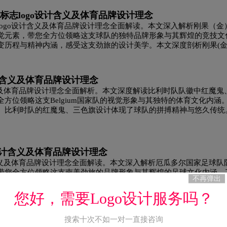
标志logo设计含义及体育品牌设计理念
logo设计
卫视logo设计
威士忌logo设计
卫生
ogo设计含义及体育品牌设计理念全面解读。本文深入解析刚果（金
觉元素，带您全方位领略这支球队的独特品牌形象与其辉煌的竞技文
变历程与精神内涵，感受这支劲旅的设计美学。本文深度剖析刚果(金
香水logo设计
洗发水logo设计
鞋logo设计
牙膏logo设计
运动品牌logo设计
饮用水logo设
计含义及体育品牌设计理念
义及体育品牌设计理念全面解析。本文深度解读比利时队队徽中红魔鬼
方位领略这支Belgium国家队的视觉形象与其独特的体育文化内涵
棕色logo设计
紫色logo设计
字母logo设计
。比利时队的红魔鬼、三色旗设计体现了球队的拼搏精神与悠久传统
设计含义及体育品牌设计理念
含义及体育品牌设计理念全面解读。本文深入解析厄瓜多尔国家足球队
带您全方位领略这支南美劲旅的品牌形象与其辉煌的足球文化内涵。
不再弹出
盾徽的演变历程，体会安第斯神鹰所象征的力量与荣耀。厄瓜多尔国
您好，需要Logo设计服务吗？
计含义及零售品牌设计理念
搜索十次不如一对一直接咨询