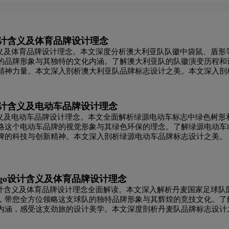
黄绿色logo设计
灰色logo设计
褐色logo设计
黄
设计含义及体育品牌设计理念
家具logo设计
酒logo设计
酒店logo设计
J字
含义及体育品牌设计理念。本文深度分析澳大利亚队队徽中袋鼠、盾形
的品牌形象与其独特的文化内涵。了解澳大利亚队的队徽演变历程和
利口酒logo设计
零售logo设计
龙舌兰logo设
精神力量。本文深入剖析澳大利亚队品牌标志设计之美。本文深入剖
ogo设计
蓝色logo设计
门窗logo设计
摩托车lo
设计含义及电动车品牌设计理念
含义及电动车品牌设计理念。本文全面解析绿源电动车标志中绿色树形
牛奶logo设计
奶茶logo设计
冷冻食品logo设
这个电动车品牌的视觉形象与其绿色环保的理念。了解绿源电动车lo
牌的科技与创新精神。本文深入剖析绿源电动车品牌标志设计之美。
计
P字母酒店logo设计
全球logo设计
巧克力lo
乳制品logo设计
肉logo设计
R字母酒店logo设计
go设计含义及体育品牌设计理念
设计含义及体育品牌设计理念全面解读。本文深入解析丹麦国家足球队
，带您全方位领略这支球队的独特品牌形象与其辉煌的竞技文化。了
食品logo设计
手表logo设计
生活用纸logo设
内涵，感受这支劲旅的设计美学。本文深度剖析丹麦队品牌标志设计
o设计
深红色logo设计
生物logo设计
图书馆lo