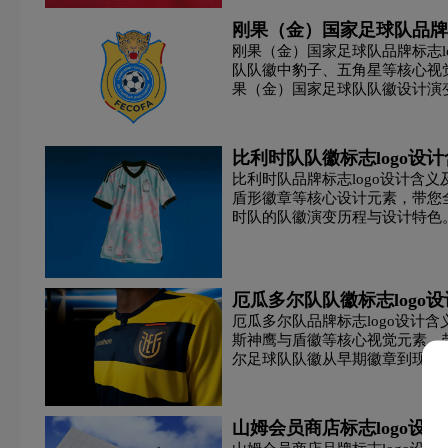
刚果（金）国家足球队品牌
碳酸饮料logo设计
T字母酒店logo设计
网络公司
刚果（金）国家足球队品牌标志l
队队徽中豹子、五角星等核心视
果（金）国家足球队队徽设计演
校徽logo设计
学院logo设计
箱包logo设计
志设计之美。
医院logo设计
饮料logo设计
运动鞋logo设计
比利时队队徽标志logo设
比利时队品牌标志logo设计含
盾形徽章等核心设计元素，带您全
支付logo设计
中国logo设计
中医logo设计
时队的队徽演变历程与设计特色
厄瓜多尔队队徽标志logo
厄瓜多尔队品牌标志logo设计
斯神鹰与盾徽等核心视觉元素，
尔足球队队徽从早期徽章到现代
盾徽队标完美融合...
山姆会员商店标志logo设