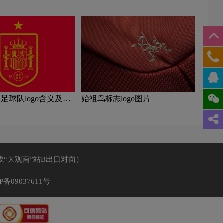
念
足球队logo含义及运
始祖鸟标志logo图片
理念
线“大观南”站B出口对面）
P备09037611号