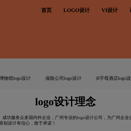
首页
LOGO设计
VI设计
博物馆logo设计
保险公司logo设计
B字母酒店logo
C字母酒店logo设计
橙色logo设计
杜松子酒log
logo设计理念
D字母酒店logo设计
E字母酒店logo设计
服装
公司。成功服务众多国内外企业，广州专业的logo设计公司，为广州企
原创设计有信心，敢于承诺！
G字母汉字酒店logo设计
国logo设计
航空log