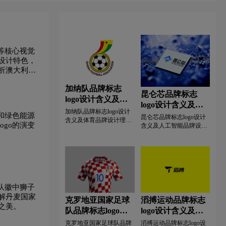
色logo设计
黑色logo设计
红色logo设计
母汉字酒店logo设计
会计师事务所logo设计
等核心视觉
设计特色，
计
零食logo设计
卤味logo设计
析澳大利亚
加纳队品牌标志
go设计
M字母汉字酒店logo设计
昆仑芯品牌标志
logo设计含义及体
logo设计含义及人
育品牌设计理念
加纳队品牌标志logo设计
工智能品牌设计理
和绿色能源
昆仑芯品牌标志logo设计
计
奶粉logo设计
N字母酒店logo设计
含义及体育品牌设计理
go的演变
念
含义及人工智能品牌设计
念。本文深度分析加纳队
理念深度解读。本文解析
队徽中五角星、盾形等核
昆仑芯品牌标志中K字母
go设计
清洁用品logo设计
心视觉元素，带你全方位
图标与芯片纹路等核心设
领略这支球队的品牌形象
计元素，带你全方位领略
与其独特的文化内涵。了
这家AI芯片企业的品牌视
普通手表logo设计
高端手表logo设计
解加纳队的队徽演变历程
觉形象与其独特的设计哲
和设计特色，感受体育品
学。了解昆仑芯从百度芯
队徽中狮子
牌背后的深厚底蕴与精神
片部门到AI芯片独角兽的
解丹麦国家
计
S字母汉字酒店logo设计
力量。本文深入剖析加纳
克罗地亚国家足球
滔搏运动品牌标志
品牌演变历程。昆仑芯的
队品牌标志设计之美。本
之美。
队品牌标志logo设
logo设计含义及运
蓝色标志体现了其在人工
文深入剖析加纳队品牌标
智能硬件领域的专业精神
计含义及体育品牌
动零售企业品牌设
志设计之美。
克罗地亚国家足球队品牌
滔搏运动品牌标志logo设
go设计
涂料logo设计