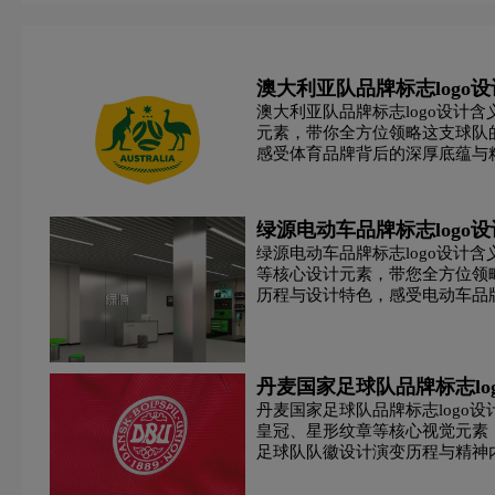
H字母汉字酒店logo设计
H字母酒店logo设计
澳大利亚队品牌标志logo
酒业logo设计
教育logo设计
集团logo设计
澳大利亚队品牌标志logo设计
元素，带你全方位领略这支球队
科技logo设计
咖啡logo设计
快递公司logo设计
感受体育品牌背后的深厚底蕴与
队品牌标志设计之美。
L字母汉字酒店logo设计
亮特效logo设计
绿色l
绿源电动车品牌标志logo
绿源电动车品牌标志logo设计
M字母酒店logo设计
内衣logo设计
奶logo设计
等核心设计元素，带您全方位领略
历程与设计特色，感受电动车品
啤酒logo设计
葡萄酒logo设计
培训机构logo设
浅蓝色logo设计
青色logo设计
人logo设计
丹麦国家足球队品牌标志lo
丹麦国家足球队品牌标志logo
皇冠、星形纹章等核心视觉元素
手表周边logo设计
石油logo设计
师范logo设计
足球队队徽设计演变历程与精神
S字母酒店logo设计
深绿色logo设计
深蓝色log