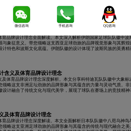
计含义及零售品牌设计理念全面介绍。本文深入解读山姆会员商店品牌
元素，带您领略这家全球知名会员制仓储式超市的品牌形象。了解山
蓝色品牌视觉体系。山姆钻石图标体现了品质精选承诺，蓝色主色调传递
微信咨询
手机咨询
QQ咨询
含义及体育品牌设计理念
及体育品牌设计理念全面解读。本文深入解析伊朗国家足球队队徽中波
源与象征意义。带您领略这支西亚足球劲旅的品牌视觉形象与其辉煌
设计特色和波斯文化底蕴。伊朗队徽的设计体现了波斯民族的英勇精
设计含义及体育品牌设计理念
含义及体育品牌设计理念深度解析。本文分享科特迪瓦队队徽中大象标
您领略这支非洲足坛劲旅的品牌形象与其蕴含的力量与灵动气质。非
徽设计融合了传统文化与现代美学，展现了球队在赛场上的竞技精神
含义及体育品牌设计理念
及体育品牌设计理念深度解读。本文全面解析日本队队徽中八咫乌神鸟
您领略这支亚洲足球劲旅的品牌形象与其蕴含的传统与现代融合之美