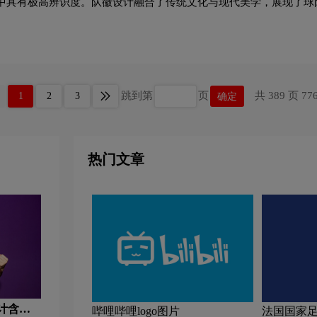
中具有极高辨识度。队徽设计融合了传统文化与现代美学，展现了球
跳到第
页
共 389 页 77
1
2
3
确定
热门文章
设计含义
哔哩哔哩logo图片
法国国家足