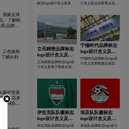
与技术创新基因。
设计理念
计理念
标志logo设计含义及体育
计含义及运动零售企业品
品牌设计理念全面解读。
牌设计理念全面解析。本
本文深入解析克罗地亚国
文深度解读滔搏运动
巾logo设计
W字母酒店logo设计
）国家足球
家足球队队徽中棋盘格徽
(TOPSPORTS)标志中红色
化。了解刚
章、红白格纹等核心视觉
动感元素与运动视觉语言
)队品牌标
元素，带您全方位领略这
的品牌魅力，带您全方位
医药logo设计
银行logo设计
药logo设计
支球队的独特品牌形象与
了解这家国内领先运动零
其辉煌的竞技文化。了解
售运营商的品牌形象与市
克罗地亚国家足球队队徽
场实力。感受滔搏运动标
计
Y字母汉字酒店logo设计
宁德时代品牌标志
设计演变历程与精神内
志所传达的运动激情与专
立讯精密品牌标志
logo设计含义及新
、三色旗和
涵，感受这支劲旅的设计
业服务理念。
logo设计含义及电
。了解比利
美学。本文深度剖析克罗
能源企业品牌设计
实景logo设计
宁德时代品牌标志logo设
子制造企业品牌设
地亚队品牌标志设计之
立讯精密品牌标志logo设
。
理念
计含义及新能源企业品牌
计理念
美。
计含义及电子制造企业品
设计理念全面解析。本文
牌设计理念全面解析。本
深度解读宁德时代(CATL)
文深度解读立讯精密
标志中字母组合设计与蓝
(Luxshare)标志中科技蓝配
绿渐变配色的视觉语言，
色与字母组合设计的视觉
带您全方位了解这家全球
语言，带您全方位了解这
队徽中安第
动力电池龙头的品牌形象
家全球精密制造龙头的品
了解厄瓜多
与科技美学。感受宁德时
牌形象与技术实力。感受
代标志所传达的创新精神
家足球队的
立讯精密标志所传达的专
与可持续发展理念。
业信赖感与创新精神。
伊拉克队队徽标志
埃及队队徽标志
logo设计含义及体
logo设计含义及体
育品牌设计理念
育品牌设计理念
伊拉克队品牌标志logo设
埃及队品牌标志logo设计