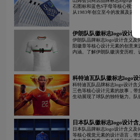
山姆会员商店品牌标志logo设
石图标和蓝色S字母等核心视觉
从1983年创立至今的发展及
服务理念。
伊朗队队徽标志logo设计
伊朗队品牌标志logo设计含义
阳徽章等核心设计元素的创意来
内涵。了解伊朗队徽演变历程、
求。
科特迪瓦队队徽标志logo
科特迪瓦队品牌标志logo设计
三色等核心设计元素的故事，带
生动展现了球队的独特魅力。队
追求。
日本队队徽标志logo设计
日本队品牌标志logo设计含义
等核心视觉元素的设计语言，带