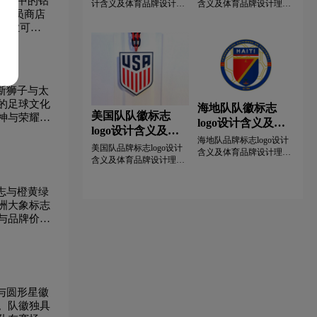
标志中的钻
计含义及体育品牌设计理
含义及体育品牌设计理念
姆会员商店
念深度解析。本文解读伊
全面解读。本文深入解析
专业可靠
拉克国家足球队队徽中阿
埃及国家足球队队徽中金
拉伯文字和绿鹰标志等核
色雄鹰的核心设计元素，
心视觉元素，带你全面领
分析萨拉赫与金字塔等视
略这支西亚劲旅的品牌形
觉符号的创意灵感与象征
象与其悠久辉煌的足球文
意义。带您领略这支北非
化内涵。了解伊拉克队队
足球劲旅的品牌视觉形
斯狮子与太
徽的演变历程与设计特
象，了解其悠久而辉煌的
的足球文化
海地队队徽标志
色，感受其独特的民族精
足球文化内涵与设计魅
美国队队徽标志
神与荣耀追
logo设计含义及体
神传承。伊拉克队的绿鹰
力。埃及队徽的演变历史
logo设计含义及体
标志体现了坚韧不屈的体
体现了非洲足球的发展历
育品牌设计理念
海地队品牌标志logo设计
育品牌设计理念
育精神与民族自豪感。
程。
美国队品牌标志logo设计
含义及体育品牌设计理
含义及体育品牌设计理念
念。本文详细解读海地队
全面分析。本文详细解读
队徽中棕榈树队徽、盾形
美国队队徽中星条盾徽与
标志等核心视觉符号的设
志与橙黄绿
红白条纹等核心视觉元素
计语言与象征意义，棕榈
洲大象标志
的创意来源，带您了解这
树象征热带自然风光与坚
与品牌价值
支北美洲足球代表的品牌
韧品格，蓝红配色对应海
形象与其蕴含的拼搏进取
地国旗代表着独立希望与
精神。盾形队徽彰显了国
自由牺牲精神。带您探索
家荣耀与足球竞技之美。
这支加勒比海岛国国家队
队徽设计融合了传统文化
的品牌形象与其独特民族
与现代美学，展现了球队
文化底蕴及不屈不挠的战
与圆形星徽
在赛场上的竞技精神与品
斗精神内涵。
牌价值追求。
。队徽独具