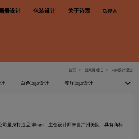
画册设计
包装设计
关于诗宸
搜索
首页
>
创意灵感汇
>
logo设计理念
设计
白色logo设计
餐厅logo设计
o设计
地产logo设计
电logo设计
logo设计
服装标志logo设计
业公司量身打造品牌logo，主创设计师来自广州美院，具有商标
o设计
化妆品logo设计