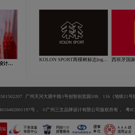
队品牌理
KOLON SPORT两棵树标志logo
西班牙国家
o设计含
图片
动队品牌
3501502207
广州天河大观中路3号创智创意园108、116（地铁21号
10402001197号，
©广州三文品牌设计有限公司版权所有，
粤IC