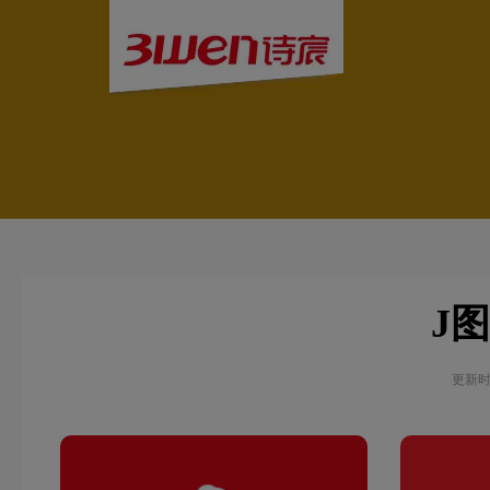
J图
更新