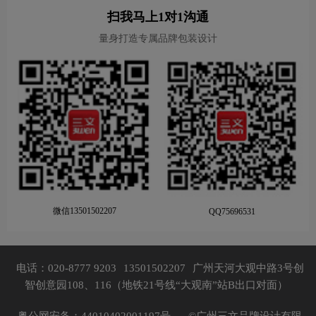
扫我马上1对1沟通
量身打造专属品牌包装设计
微信13501502207
QQ75696531
电话：020-8777 9203
13501502207
广州天河大观中路3号创
智创意园108、116（地铁21号线“大观南”站B出口对面）
粤公网安备：44010402001197号，
©广州三文品牌设计有限