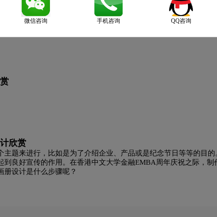
书画册设计欣赏
微信咨询
手机咨询
QQ咨询
赏
计欣赏
个主题来进行，比如是为了介绍企业、产品或是纪念节日等等的目的
起到良好宣传的作用。在香港中文大学金融EMBA周年庆祝之际，制
画册设计是什么步骤呢？