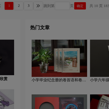
跳到第
页
共 10 页 18
1
2
3
确定
热门文章
欣赏
小学毕业纪念册的卷首语和卷尾
小学六年
语