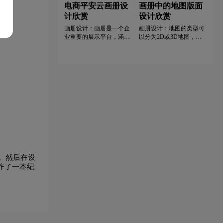
电商平安云画册设
画册中的地图版面
计欣赏
设计欣赏
画册设计：画册是一个企
画册设计：地图的类型可
业重要的展示平台，涵括
以分为2D或3D地图，这
企业的风貌和理念，运用
两种类型的地图都有不同
颜色措配，排版设计、图
的特点和应用场景。
形设计等专业手法，创造
富有创意，有可堂性的宣
传产品，让画册成为企业
更好的名片。专注企业形
象设计十余年，服务企业
上千个案例，包含广东煤
炭地质局、罗洋金通、万
科企业等各类大型企业，
意在为企业打造最优质的
形象设计。
。然后在设
作了一本纪