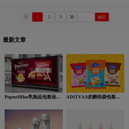
常生活增添美味。
“英雄誓言”这个名字。该品牌的定位是
对艺术的热爱相结合，为您提供一种独
围绕着“美味诚实的善良”的理念——在
特的用餐体验，体现艺术与美的世界。
这个类别中，人们有很多困惑，缺乏深
在达文西披萨店，我们努力将艺术融入
1
2
3
确定
度的营养信息，再加上试图保持健康但
餐厅的方方面面。从我们的包装设计，
又希望获得美味奖励的自我欺骗。我们
以来自世界各地的各种艺术表达为灵感
试图在诚实善良的元素之间取得平衡，
的令人惊叹的多样化艺术品为特色，到
因为我们知道你在为自己做一些好事，
装饰着当地和国际艺术家作品的墙壁，
同时也会得到美味的回报。品牌设计体
我们创造了一种独特的艺术氛围，增强
最新文章
现了品牌故事的趣味性和真实性——两
了您的披萨体验。
个人和一只燕麦，以及他们共同创造的
东西。
PupueHHoe乳制品包装设计
ADITYAA奶酥纸袋包装设
赏析
计赏析