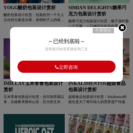
各样的SKU和不同的范围。我们知道我
YOGG酸奶包装设计赏析
SIMIAN DELIGHTS糖果巧
们是为在线货架设计的，而且我们在这
克力包装设计赏析
种环境的细节方面已经很有经验了。我
酸奶包装设计欣赏：包装的另一个引人
们还知道，新优博米品牌的标志将采用
注目的元素是水果，表明杯子上的味
糖果巧克力包装设计欣赏：猴子保护着
统一的磷酸盐字体，将Rohlík.cz的所有
道。它传递着活力和力量。极致的收
一个宝藏，一只神话中的鸟的蛋，它产
私人品牌连接起来。因此，我们的领域
成、大胆的颜色、草莓上的光泽、桃子
不再弹出
下的蛋中含有神圣味道的巧克力。巧克
受到了最好的限制：我们需要一个强大
上的天鹅绒般的表面、酸奶块上的丝滑
力具有微妙的水果和辛辣的味道，会让
而简单的概念来将其联系在一起，同时
印象，都为产品的口感带来了冲击和希
～已经到底啦～
你在一个愉快的世界里旅行。
易于识别。
望。背景颜色不同于主要的竞争对手
还有疑问欢迎直接咨询三文
——通常是黑色——使用了一种对眼睛
更温和的深蓝色，传达了平衡与和谐。
立即咨询
IMILLAY玉米零食包装设计
INKALIMENTOS超级食品
赏析
包装设计赏析
玉米零食包装设计欣赏：自印加帝国以
超级食品包装设计欣赏：Inkalientos的
来，在秘鲁库斯科山谷，巨大的玉米被
诞生是为了将印加人的营养遗产传递给
视为神圣的食物。如今，它已经超越了
新一代秘鲁人，其使命是将藜麦、马卡
时间，成为秘鲁人的古老遗产。
或卡尼瓦等祖先的超级食物带到他们的
IMILAY是一个将玉米转变为跨境油炸
餐桌上。为了发展其图形身份，我们试
小吃的品牌。为了发展其包装的概念和
图唤起印加文化，设计了一个以其建筑
设计，我们受到其外壳和植物形状的启
的实体形式为灵感的包装，并将印加人
发，创造了独特的视觉体验。这些颜色
本身添加为一个友好的角色，这会产生