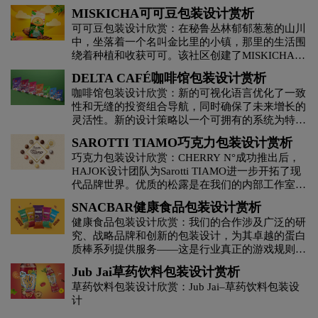
庭的心中，与他们的祖先和大自然有着神奇的联
芒果汁的热带异国风味，还是荔枝汁的细腻清爽，
MISKICHA可可豆包装设计赏析
系。设计灵感来自印加女神奎拉的故事，她象征着
热带果的包装设计都能确保您在每一口中都能获得
可可豆包装设计欣赏：在秘鲁丛林郁郁葱葱的山川
对地球及其果实的保护。它还代表了库斯科社区的
纯净、自然的美味。
中，坐落着一个名叫金比里的小镇，那里的生活围
妇女在照顾祖先可可方面的作用。此外，“奎拉妈
绕着种植和收获可可。该社区创建了MISKICHA，
妈”的意思是月亮女神，被认为是生育和更新的象
这是一家合作社，其使命是重新评估Ayni和Minka
征。在包装方面，探索了印加艺术和他们人物的夸
DELTA CAFÉ咖啡馆包装设计赏析
等祖先习俗，尊重和照顾其环境的生物多样性。包
张图案，调色板唤起了地球母亲和她的温暖。每一
咖啡馆包装设计欣赏：新的可视化语言优化了一致
装设计试图代表金比里的人民，让我们能够宣称他
块石碑都是我们了解印加文化及其遗产的窗口！
性和无缝的投资组合导航，同时确保了未来增长的
们的空间和习俗。它充满活力和温暖的颜色传达了
灵活性。新的设计策略以一个可拥有的系统为特
居民对水果的喜悦和关怀。
色，该系统增强了每种混合物特征背后的大气元
SAROTTI TIAMO巧克力包装设计赏析
素。独特的资产被添加以丰富旅程，建立了品牌鉴
巧克力包装设计欣赏：CHERRY N°成功推出后，
赏家的性格，并巩固了其专业特征。
HAJOK设计团队为Sarotti TIAMO进一步开拓了现
代品牌世界。优质的松露是在我们的内部工作室精
心拍摄的，并以一种特别美观的方式包装呈现。优
SNACBAR健康食品包装设计赏析
雅的子品牌标志传达了松露果仁糖的高品质。金色
健康食品包装设计欣赏：我们的合作涉及广泛的研
的心形标志是范围识别的关键，并用热箔印刷，以
究、战略品牌和创新的包装设计，为其卓越的蛋白
创造这个小而优雅的细节。心形也形成了图形背景
质棒系列提供服务——这是行业真正的游戏规则改
图案的内在视觉元素。引人注目的倒置Sarotti标志
变者。一个关键发现是零食产品需要透明度和真实
与彩色侧板相结合，增添了现代感。
Jub Jai草药饮料包装设计赏析
性。当前的包装趋势在很大程度上依赖于图像，通
草药饮料包装设计欣赏：Jub Jai–草药饮料包装设
常会产生不切实际的期望。Snacbar采用了一种新
计
颖的方法，将排版作为其包装设计的主要元素。这
一决定植根于消费者的反馈，强调了对成分、营养