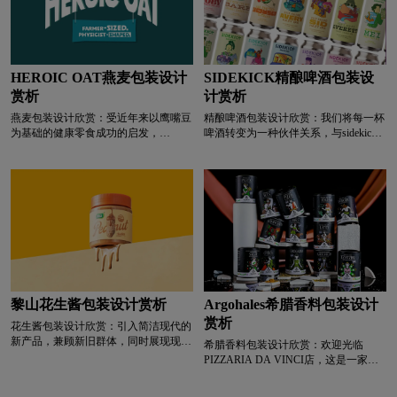
唤起了印加文化千年的魔力，高对比度
一种自豪感和身份认同感。
的颜色代表了种植和收割玉米所需的能
量和活力。
HEROIC OAT燕麦包装设计
SIDEKICK精酿啤酒包装设
赏析
计赏析
燕麦包装设计欣赏：受近年来以鹰嘴豆
精酿啤酒包装设计欣赏：我们将每一杯
为基础的健康零食成功的启发，
啤酒转变为一种伙伴关系，与sidekick
McGrath和Codd在美味类别中发现了一
员工共同创建名称和细节。受朋友、关
个营养价值高的美味零食的巨大缺口
系、亲戚和熟人的启发，这些角色具有
——现有的零食提供了味道和质地的奖
广泛的相关性。每个人都可以在自己的
励，但让你想要并感到有点满足——因
生活中找到一个伙伴——一个总是支持
为它们通常只是几块美味的空脆。我们
你、有趣的人。每幅肖像都包含第二幅
对新品牌的战略和创造性开发的任务是
插图或“嵌套叙事”，让观众更深入地了
关注燕麦的诚实品质（而不是假装是土
解角色的个性。每个标签都有一个有趣
豆脆皮），因为除了对其所能提供的营
的背景故事或列表，突出了搭档的兴趣
养有着坚实的理解外，燕麦周围还有一
和怪癖。绘画风格是曲线优美而有趣
种善良的光环。虽然大多数美味的零食
的，带有恰到好处的“摆动”
都是因为“比”（对你不利的东西）而被
黎山花生酱包装设计赏析
Argohales希腊香料包装设计
选择的——这种零食提供的不仅仅是
赏析
花生酱包装设计欣赏：引入简洁现代的
“所谓的好处”——但它确实具有营养价
新产品，兼顾新旧群体，同时展现现代
值。每包相当于三分之一碗粥渣，在一
希腊香料包装设计欣赏：欢迎光临
品牌包装的新貌。希望能够成功地巩固
个其他一切都让人感到假装或困惑的世
PIZZARIA DA VINCI店，这是一家意
现有的忠实消费者，并将购买范围扩大
界里，消费者可以理解这一命题。经过
大利披萨店，从各个方面都转变为美术
到年轻一代，让梨山花酱为更多人的日
一个创造性的名字生成过程，选择了
馆。我们将对正宗意大利披萨的热情与