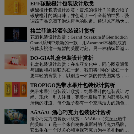
EFF碳酸橙汁包装设计欣赏
碳酸橙汁包装设计欣赏：冒泡的橙汁？简要介绍了
碳酸橙汁的新口味，并创造了一个全新的世界，强
调该产品充满了泡沫橙色的味道。通过以产品为中
心的主导执行，解决方案始终在其描述中。泡沫果
格兰菲迪花酒包装设计赏析
汁适合冒泡的人。eff以强烈的橙色符号为基础，非
花酒包装设计欣赏：Grand Yozakura是Glenfiddich
常适合作为独立饮料或酒吧搅拌器。加油！
Grand系列中最新的一款，用Awamori木桶制成的
液体庆祝这一短暂的美丽时刻。另一种稍纵即逝的
精致稀有，来自冲绳的淡森大米精神在橡木中陈化
DO-GIA礼盒包装设计赏析
后，在其记忆中不可磨灭。正是因为这个原因，经
礼盒包装设计欣赏：在东亚文化中，同心图案通常
过29年的陈酿，Glenfiddich Grand Yozakura是在罕
与团圆和好运联系在一起。我们将“同心”放在一个
见的Awamori木桶中完成的，给人一种难忘的味
更年轻的背景下，以创造一种新的传统图案感，它
道。在这里，Design为Glenfiddich设计的最新作品
是由几何元素、渐变方法和覆盖着油漆的霓虹灯托
通过Grand Yozakura的包装设计，将日本春天的魔
TROPIGO热带水果汁包装设计赏析
盘构建而成的。总的来说，我们有一条让年轻人更
力带到了生活中。灵感来自于更简约和现代的形
热带水果汁包装设计欣赏：纯果果汁的包装设计时
容易、更令人兴奋地接近传统价值观的道路。
式，代表着飘落的樱花花瓣​ 这里设计了一个漂亮
尚、现代、引人注目，完美地反映了其内部美味和
的外壳来展示Glenfiddich在Grand系列中的最新液
清爽的味道。每个瓶子都有一个充满活力的颜色，
体。
与果汁的水果味相对应，便于识别和选择你最喜欢
AñAñAU酒心巧克力包装设计赏析
的。设计简洁简洁，大胆的排版和简单的布局强调
酒心巧克力包装设计欣赏：AñAñau（克丘亚语中
了果汁的自然和纯粹品质。光滑的罐子形状非常适
的美味！）是一个来自秘鲁库斯科的巧克力品牌。
合那些经常外出的人，让你可以随时随地轻松享用
它出生在一个以关心和重视巧克力为神圣礼物的家
你最喜欢的热带果汁。无论您是喜欢橙汁的甜味、