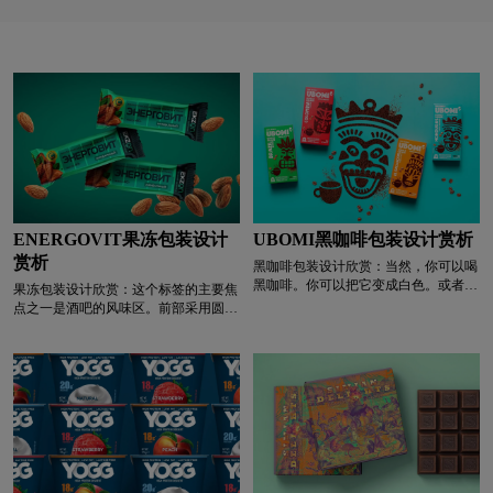
益处和风味简介进行清晰和诚实沟通的愿望。
ENERGOVIT果冻包装设计
UBOMI黑咖啡包装设计赏析
赏析
黑咖啡包装设计欣赏：当然，你可以喝
黑咖啡。你可以把它变成白色。或者纯
果冻包装设计欣赏：这个标签的主要焦
白，这也是流行趋势。加白糖或红糖。
点之一是酒吧的风味区。前部采用圆形
当我们想到Cocoon和Rohlík.cz的咖啡
和平滑的字母几何结构。电池的象征性
时，我们实际上会想到更多的颜色！
图像与能量来源有关，并提醒消费者，
Rohlík电子杂货店的另一个独特的自有
这个酒吧可以为他的身心活动提供额外
品牌诞生于Cocoon的设计。就像Miil乳
的能量。Ekzon企业的口号——开启健
制品品牌、Moddia纸卫生、Dacello肉类
康——是专门为这个TM——开启能量
熟食店或Yutto干食品一样，我们的目标
而改写的。总的来说，设计的所有元素
是创造视觉上强大、有趣、易于识别的
都旨在吸引消费者的注意力，突出酒吧
包装和身份，并在不完全遵循类别线索
的好处，并让他们相信它在提高能量水
的情况下有点叛逆。接下来，是我们简
平和活动方面的有用性。
报中的“实际”任务。我们知道会有各种