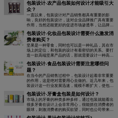
包装设计-农产品包装如何设计才能吸引大
众？
一直以来，包装设计对产品销售都具有重要的影
响，良好的包装设计，这对企业品牌推广具有重要
作用，当然还能更好的促进市场渗透率，让品牌的
大众辨识度更高，如果拥有良好的包装设计，这对
包装设计-化妆品包装设计需要什么激发消
产品销售以及竞争都会有很好的帮助，农产品包装
费者购买？
设计如果想要呈现出更为创新的效果，还能体现出
品牌的专业性，建议大家需要了解下面这些具体要
坚果是一种零食，同时也可以是一种礼品，其在市
求。
场上的定位，和包装的设计有着密切的关系。要打
造一款高端坚果产品的话，那就需要设计一种高端
坚果产品的包装盒，那具体应该如何设计呢？
包装设计-食品包装设计需要注意哪些问
题？
在当今的产品销售过程中，包装设计起着非常重要
的作用，这是绝对需要用心去做的。近几年来，包
装设计这一行业发展迅速，规模不断扩大，使包装
设计的整体实力得到提升。如今的产品包装设计不
包装设计-牙膏盒包装是如何设计？
仅仅是保护产品，更要承担起市场营销的角色，下
市场上的牙膏的种类多种多样，通过包装就能看出
面我们就来看看食品包装设计有什么地方需要注
很多牙膏在设计上会非常用心，很能抓住消费者的
意。
眼球，刺激消费者的购买欲望，同时也公司带来更
丰厚的利润，那么，牙膏盒包装是如何设计？需要