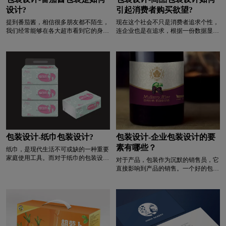
设计?
引起消费者购买欲望?
提到番茄酱，相信很多朋友都不陌生，
现在这个社会不只是消费者追求个性，
我们经常能够在各大超市看到它的身
连企业也是在追求，根据一份数据显
影，垂涎欲滴的红色包装，让人看了就
示，产品包装的独特性对消费者吸引力
有种购买的冲动。其实，我们大家都不
特别大。在不考虑品牌情况下，有百分
知道的是，番茄酱包装设计也是很有讲
之80的消费者会选择包装比较独特的产
究的，那么，如何才能让它的包装设计
品。从这里就可以看出来产品包装设计
更美观？
是很重要，那怎么设计产品包装才能让
这些消费者购买。
包装设计-纸巾包装设计?
包装设计-企业包装设计的要
素有哪些？
纸巾，是现代生活不可或缺的一种重要
家庭使用工具。而对于纸巾的包装设
对于产品，包装作为沉默的销售员，它
计，也有越来越多的花样。下面来欣赏
直接影响到产品的销售。一个好的包装
纸巾包装设计？
设计是一个广告，它是一个相对划算的
广告，包装设计作用越来越明显。由于
包装对产品非常重要，我们应该如何计
划产品包装的外部形象？包装设计的要
素有哪些？