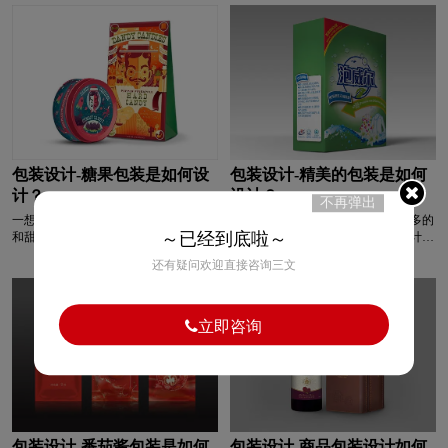
产品的包装盒，那具体应该如何设计
此，品牌种类多，产品类型多，包装设
呢？
计也多，那么，洗护用品包装如何进行
设计呢，小编给大家做个介绍。
包装设计-糖果包装是如何设
包装设计-精美的包装是如何
计？
设计？
不再弹出
一想到糖果，我们就能想到亮丽的色彩
想要进行精美包装设计需要注意很多的
～已经到底啦～
和甜蜜的味道。要想让顾客喜欢上我们
因素，除了遵循商品品牌的基本设计原
的产品，包装是最重要的第一步，好的
则，还需要考虑到对于商品的保护、美
还有疑问欢迎直接咨询三文
糖果包装会给人们带去恰如其分的甜蜜
化修饰以及包装是否便于操作等因素，
感。总体来说，糖果包装设计要符合时
下面就简单介绍下关于精美包装设计需
下的流行趋势，才能符合大众的审美，
要注意什么。
同时也要运用时下流行的设计技巧才能
立即咨询
给大众惊喜。接下来就为大家分析一
下，糖果包装是如何设计的。
包装设计-番茄酱包装是如何
包装设计-商品包装设计如何