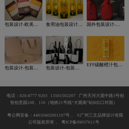
包装设计-欧美风
食用油包装设计-
国外包装设计-国
格包装设计？
食用油包装设计技
外包装设计关注
巧有哪些？
点？
EFF碳酸橙汁包装
包装设计-包装设
包装设计-包装设
设计欣赏
计材料包含哪些内
计基本规律与属性
容？
主要包括那些？
电话：020-8777 9203
13501502207
广州天河大观中路3号创
智创意园108、116（地铁21号线“大观南”站B出口对面）
粤公网安备：44010402001197号，
©广州三文品牌设计有限
公司版权所有，
粤ICP备09037611号