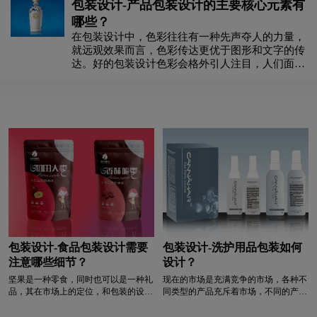
包装设计-产品包装设计的主要核心元素有
品包装盒魅力的主要手段。
哪些？
在包装设计中，色彩往往有一种先声夺人的力量，
就远观效果而言，色彩传达更优于图形和文字的传
达。好的包装设计色彩会格外引人注目，人们面对
众多的商品，能瞬间留给消费者视觉印象的必然是
具有鲜明个性、色彩的包装。一般可以通过以下方
法来达到这样的目的。
包装设计-食品包装设计需要
包装设计-洗护用品包装如何
注意哪些细节？
设计？
坚果是一种零食，同时也可以是一种礼
现在的市场是充满竞争的市场，各种不
品，其在市场上的定位，和包装的设计
同类型的产品充斥着市场，不同的产
有着密切的关系。要打造一款高端坚果
品，包装设计也不同。独特的包装设计
产品的话，那就需要设计一种高端坚果
会受到消费者的喜欢，洗护用品也是如