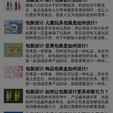
包装设计-果汁包装设计的技巧?
注意什么？
随着人们生活水平的不断提高，科技也在不断进
步，食品包装给人们带来视觉享受的同时，也让人
们更好享受食品。很多人以为说国内是饮料需求大
国，每一年饮料罐子都是围绕地球N圈。确实是这
包装设计-儿童玩具包装是如何设计?
样没有错，饮料不仅在中国有需求，在其他国家，
小朋友都是非常喜欢玩具的，所以有孩子的小伙伴
外国人也特别喜欢喝饮料，这也是可口可乐公司市
的家里一定是堆满了玩具的，而且近些年儿童玩具
值那么高的原因。为促使果汁类饮品更为热销，必
的种类层出不穷，对于年龄较小的孩子们来说吸引
须从果汁类饮品的平面图包装、瓶体造型设计、销
力非常大，而这个吸引力有时候不是来自于玩具本
售方式和产品定位四个视角去探寻。那么，果汁包
包装设计-坚果包装是如何设计?
身，而是来自于玩具的那些包装设计，所以不知道
装设计技巧有哪些呢？
坚果是一种零食，同时也可以是一种礼品，其在市
大家有没有注意过儿童玩具包装设计，如果仔细观
场上的定位，和包装的设计有着密切的关系。要打
察的话你一定能够发现一些它们共同的特点。
造一款高端坚果产品的话，那就需要设计一种高端
坚果产品的包装盒，那具体应该如何设计呢？
包装设计-饰品包装盒如何设计?
坚果是一种零食，同时也可以是一种礼品，其在市
场上的定位，和包装的设计有着密切的关系。要打
造一款高端坚果产品的话，那就需要设计一种高端
坚果产品的包装盒，那具体应该如何设计呢？
包装设计-如何让包装设计更具有吸引力？
在日趋激烈的市场竞争中，产品越来越丰富，包装
的样式也越来越多样化，如何让包装盒能够优先获
得消费者的吸引力，是我们需要研究的重要课题。
在目前看来，把握基本属性，敢于创新，是提高产