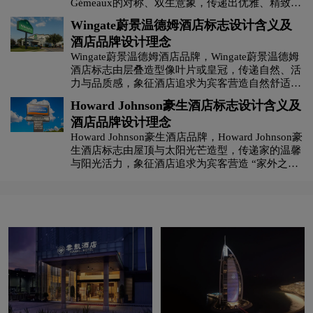
色字体显得专业、稳重，增强了品牌作为酒店集团
Gémeaux的对称、双生意象，传递出优雅、精致且
的权威性与可靠性，体现出“尊茂酒店集团”在酒店
富有独特性的感觉，体现出品牌所代表的高端私人
Wingate蔚景温德姆酒店标志设计含义及
运营方面的专业与可信。
庄园在美学与独特体验方面的追求。
酒店品牌设计理念
Wingate蔚景温德姆酒店品牌，‌‌‌Wingate蔚景温德姆
酒店标志由层叠造型像叶片或皇冠，传递自然、活
力与品质感，象征酒店追求为宾客营造自然舒适、
高品质的旅居环境，展现品牌的活力与高端定位
Howard Johnson豪生酒店标志设计含义及
。绿色系显自然、清新、活力，契合品牌定位，传
酒店品牌设计理念
达以自然活力，打造优质温德姆系住宿体验的理
念。
Howard Johnson豪生酒店品牌，‌‌‌Howard Johnson豪
生酒店标志由屋顶与太阳光芒造型，传递家的温馨
与阳光活力，象征酒店追求为宾客营造 “家外之
家，阳光旅居” 的环境，屋顶代表住宿空间，光芒
寓意温暖、舒适的体验。蓝橙搭配显活力、温暖，
蓝色传递可靠，橙色带来热情，传达以温馨设计，
打造阳光活力住宿体验的理念，吸引追求舒适、亲
切旅居的客群。