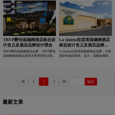
用给人优雅、浪漫且精致的感觉，契合
性，契合其面向年轻客群或追求性价比
酒店希望为客人营造的舒适、高雅的住
的定位。多彩配色显活力、时尚，契合
宿体验，体现出酒店在服务与环境氛围
品牌定位，传达 “以多元活力，打造优
方面对品质与美感的追求。整体设计简
质温德姆系住宿体验” 的理念，助力树
洁且富有质感，紫色与浅色调的搭配营
立活力性价比旅居，吸引追求活力体验
造出温馨、雅致的视觉感受，传递出酒
与高性价比的客群。
店致力于为客人提供温馨、精致且具有
品牌特色的住宿服务的定位与价值，让
客人感受到酒店的用心与品质。
TRYP爵怡温德姆酒店标志设
La Quinta拉昆塔温德姆酒店
计含义及酒店品牌设计理念
标志设计含义及酒店品牌设
计理念
TRYP爵怡温德姆酒店品牌，‌‌‌TRYP爵怡
La Quinta拉昆塔温德姆酒店品牌，‌‌‌太阳
温德姆酒店标志蓝色方形背景简洁现
造型传递出阳光、活力、温暖的感觉，
代，TRYP字体线条硬朗且具现代感传
象征酒店希望为宾客营造 “阳光般温
递专业、可靠的气质，象征品牌追求为
暖、充满活力” 的旅居环境，给人带来
宾客营造“简约时尚、值得信赖”的旅居
愉悦、舒适的体验，契合其作为酒店传
环境，展现品牌的现代感与品质追求。
递温馨服务的定位。黄色太阳显活力、
温暖，绿色文字传递自然、可靠，色彩
1
2
3
确定
搭配契合酒店温馨舒适、充满活力的定
位，传达以阳光活力，打造优质温德姆
系住宿体验的理念。
最新文章