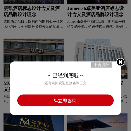
雲凱酒店标志设计含义及酒
Jumeirah卓美亚酒店标志设
店品牌设计理念
计含义及酒店品牌设计理念
雲凱酒店品牌，‌‌‌圆形内的图形似一棵艺
Jumeirah卓美亚酒店品牌，‌‌‌图形似一艘
术化的树，树冠部分又有云朵的意象，
竹制的小船，竹舟传递出自然、轻盈、
“云”呼应了“雲凱”中的“雲”，树象征着
灵动的感觉，寓意着酒店希望为客人营
生机、稳固，云朵传递出轻盈、自在的
造一种如同乘竹舟般，亲近自然、自在
感觉，寓意着酒店希望为客人营造一种
惬意的住宿体验，体现出与自然相关的
既充满生机与稳固感，又能带来轻盈自
品牌属性与对舒适体验的追求。深绿色
在住宿体验的氛围，体现出对自然元素
系象征着自然、生机与宁静，契合竹舟
与舒适体验的融合追求。酒红色系给人
所代表的自然意象，体现出酒店希望为
温暖、典雅且富有质感的感觉，契合高
客人营造的亲近自然、宁静舒适的住宿
不再弹出
端酒店希望为客人营造的温馨、典雅与
环境，让客人感受到自然的生机与宁静
高品质的住宿氛围。
氛围。图形与手写体风格的中文结合，
～已经到底啦～
既体现出品牌的自然、灵动特质，又传
递出 “竹舟酒店” 作为致力于提供自
MUZE穆拉酒店标志设计含
尊茂精选酒店标志设计含义
还有疑问欢迎直接咨询三文
然、惬意住宿体验的酒店品牌的定位与
义及酒店品牌设计理念
及酒店品牌设计理念
价值。
MUZE穆拉酒店品牌，‌‌‌几何图形由三角
尊茂精选酒店品牌，‌‌‌几何柱状造型，似
立即咨询
形、圆形等构成，似“MORA”的艺术化
城市建筑群或精心排列的物件，传递出
字体呈现，三角形传递出稳定、锐利的
秩序、精致与精选的感觉，寓意着“尊
感觉，圆形则带来柔和、完整的意象，
茂精选”在品牌或产品选择上的精心与
整体造型简洁且富有现代感，寓意着酒
优质，体现出对品质与秩序的追求。蓝
店在空间设计与体验营造上追求现代、
绿色调给人清新、专业、时尚的感觉，
简约且兼具稳定与柔和的特质，为客人
契合 “精选” 所需要的品质感与时尚