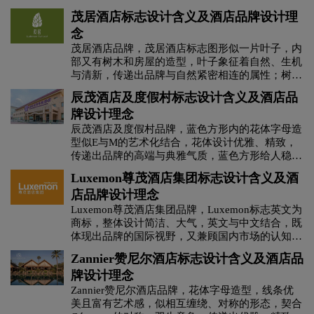
传递出 “竹舟酒店” 作为致力于提供自然、惬意住
整体造型简洁且富有现代感，寓意着酒店在空间设
茂居酒店标志设计含义及酒店品牌设计理
宿体验的酒店品牌的定位与价值。
计与体验营造上追求现代、简约且兼具稳定与柔和
念
的特质，为客人打造独特的空间感受。黑色系简
洁、高级且富有质感，契合现代酒店追求的高端、
茂居酒店品牌，‌‌‌茂居酒店标志图形似一片叶子，内
简约与时尚感，体现出“穆拉酒店”在品牌形象与空
部又有树木和房屋的造型，叶子象征着自然、生机
间设计方面对高级质感与现代时尚的追求，让客人
与清新，传递出品牌与自然紧密相连的属性；树木
感受到酒店的精致与格调。
和房屋则明确了其“居”的业态，寓意着“茂居”是一
辰茂酒店及度假村标志设计含义及酒店品
处身处自然之中、充满生机与清新感的居所，为人
牌设计理念
们提供亲近自然的住宿体验。绿色象征着自然、生
机与宁静，契合品牌希望为客人营造的亲近自然、
辰茂酒店及度假村品牌，‌‌‌蓝色方形内的花体字母造
宁静舒适的住宿环境；灰色字体显得简洁、雅致，
型似E与M的艺术化结合，花体设计优雅、精致，
增强了品牌的质感与专业性。
传递出品牌的高端与典雅气质，蓝色方形给人稳
重、可靠的感觉，寓意着品牌在酒店及度假村服务
Luxemon尊茂酒店集团标志设计含义及酒
方面的稳重与可靠，以及对高品质、优雅体验的追
店品牌设计理念
求。蓝色象征着专业、信任与宁静，契合酒店及度
假村希望为客人营造的专业、可信赖且宁静舒适的
Luxemon尊茂酒店集团品牌，‌‌‌Luxemon标志英文为
环境；黑色字体显得庄重、专业，增强了品牌的权
商标，整体设计简洁、大气，英文与中文结合，既
威性与可靠性，传递出 “辰茂酒店及度假村” 作为
体现出品牌的国际视野，又兼顾国内市场的认知，
提供优质住宿与度假服务的品牌，在行业内的专业
传递出“尊茂酒店集团”作为具有一定规模、致力于
Zannier赞尼尔酒店标志设计含义及酒店品
与可信。
提供奢华独特且热情专业的酒店服务的品牌定位与
牌设计理念
价值。橙色充满活力、热情与温暖感，契合酒店行
业需要的亲和力与对客人的热情服务，体现出品牌
Zannier赞尼尔酒店品牌，‌‌‌花体字母造型，线条优
希望为客人带来活力、热情且温暖的住宿体验；灰
美且富有艺术感，似相互缠绕、对称的形态，契合