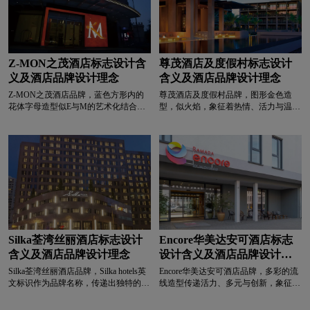
打造独特的空间感受。黑色系简洁、高
感，体现出 “尊茂精选” 在品牌形象方
级且富有质感，契合现代酒店追求的高
面对清新、专业与时尚的追求；灰色字
端、简约与时尚感，体现出“穆拉酒店”
体显得简洁、稳重，增强了品牌的质感
在品牌形象与空间设计方面对高级质感
与可靠性，
与现代时尚的追求，让客人感受到酒店
的精致与格调。
Z-MON之茂酒店标志设计含
尊茂酒店及度假村标志设计
义及酒店品牌设计理念
含义及酒店品牌设计理念
Z-MON之茂酒店品牌，‌‌‌蓝色方形内的
尊茂酒店及度假村品牌，‌‌‌图形金色造
花体字母造型似E与M的艺术化结合，
型，似火焰，象征着热情、活力与温
花体设计优雅、精致，传递出品牌的高
暖，契合酒店及度假村为客人提供热情
端与典雅气质，蓝色方形给人稳重、可
服务与温暖体验的宗旨；也可看作是叶
靠的感觉，寓意着品牌在酒店及度假村
片的艺术化呈现，传递出自然、生机与
服务方面的稳重与可靠，以及对高品
精致的感觉，寓意着品牌希望为客人营
质、优雅体验的追求。蓝色象征着专
造贴近自然、充满生机且精致的住宿与
业、信任与宁静，契合酒店及度假村希
度假环境。金色象征着奢华、高端与品
望为客人营造的专业、可信赖且宁静舒
质，体现出品牌在酒店及度假村服务方
适的环境；黑色字体显得庄重、专业，
面对高端品质与奢华体验的追求；黑色
增强了品牌的权威性与可靠性，传递出
字体显得专业、稳重，增强了品牌的权
“辰茂酒店及度假村” 作为提供优质住宿
威性与可靠性，传递出 “尊茂酒店及度
与度假服务的品牌，在行业内的专业与
假村” 作为提供高端住宿与度假服务的
Silka荃湾丝丽酒店标志设计
Encore华美达安可酒店标志
可信。
品牌，在行业内的专业与可信。
含义及酒店品牌设计理念
设计含义及酒店品牌设计理
念
Silka荃湾丝丽酒店品牌，‌‌‌Silka hotels英
Encore华美达安可酒店品牌，‌‌‌多彩的流
文标识作为品牌名称，传递出独特的品
线造型传递活力、多元与创新，象征酒
牌识别,Silka的字体采用流畅的手写体
店追求为宾客营造充满活力、丰富体验
风格，线条优美且富有动感，紫色的运
的旅居环境，展现品牌的年轻态与包容