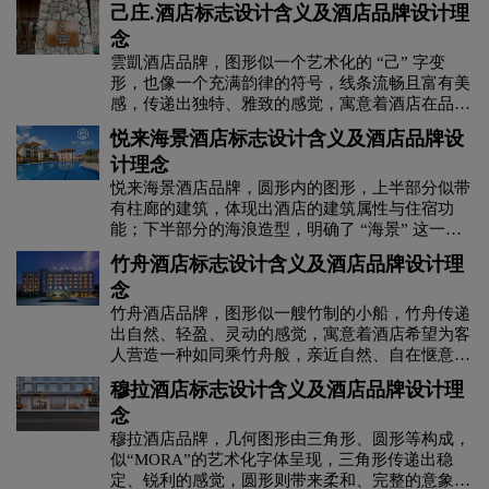
己庄.酒店标志设计含义及酒店品牌设计理
念
雲凱酒店品牌，‌‌‌图形似一个艺术化的 “己” 字变
形，也像一个充满韵律的符号，线条流畅且富有美
感，传递出独特、雅致的感觉，寓意着酒店在品牌
形象与空间设计上追求独特与雅致的特质，为客人
悦来海景酒店标志设计含义及酒店品牌设
打造别具一格的住宿体验。暖棕色系给人温暖、奢
计理念
华且复古的感觉，契合高端酒店希望为客人营造的
温馨、奢华且具有独特格调的氛围，体现出 “己庄
悦来海景酒店品牌，‌‌‌圆形内的图形，上半部分似带
酒店” 在品牌形象与住宿体验方面对温暖奢华感与
有柱廊的建筑，体现出酒店的建筑属性与住宿功
独特格调的追求，让客人感受到酒店的精致与品
能；下半部分的海浪造型，明确了 “海景” 这一核
味。
心特色，寓意着酒店依海而建，能为客人提供海景
竹舟酒店标志设计含义及酒店品牌设计理
相关的住宿体验，传递出与海洋、海景紧密相连的
念
品牌属性。深绿色系象征着自然、宁静与生机，契
合海洋周边环境给人的宁静舒适感，体现出酒店希
竹舟酒店品牌，‌‌‌图形似一艘竹制的小船，竹舟传递
望为客人营造的亲近自然、宁静惬意的海景住宿氛
出自然、轻盈、灵动的感觉，寓意着酒店希望为客
围，让客人感受到海洋的宁静与生机。
人营造一种如同乘竹舟般，亲近自然、自在惬意的
住宿体验，体现出与自然相关的品牌属性与对舒适
穆拉酒店标志设计含义及酒店品牌设计理
体验的追求。深绿色系象征着自然、生机与宁静，
念
契合竹舟所代表的自然意象，体现出酒店希望为客
人营造的亲近自然、宁静舒适的住宿环境，让客人
穆拉酒店品牌，‌‌‌几何图形由三角形、圆形等构成，
感受到自然的生机与宁静氛围。图形与手写体风格
似“MORA”的艺术化字体呈现，三角形传递出稳
的中文结合，既体现出品牌的自然、灵动特质，又
定、锐利的感觉，圆形则带来柔和、完整的意象，