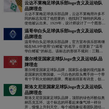
云达不莱梅足球俱乐部logo含义及运动队
品牌理念
云达不莱梅足球俱乐部品牌，‌‌云达不莱梅用许多不
同的标志实现了他想要的：他找到了独特的风格，
使他被认出来。1929年，设计师设计了一个图形标
志，上面有一个绿色的钻石和一个白色的字母
温哥华白头足球俱乐部logo含义及运动队
“W”，代表球队的昵称。它经历了一系列的变化，
品牌理念
并在20世纪70年代短暂消失，取而代之的是城市的
盾形纹章。但随后，菱形的标志又回来了：俱乐部
温哥华白头足球俱乐部品牌，‌‌官方宣布俱乐部将继
的领导人意识到，不可能这么轻易地摆脱它，因为
续在MLS中使用“白鳍鲨”的名字，但更新了“温哥
它在云达的视觉识别中占据了特殊的位置。会徽上
华白鳍鲨”的标志。该标志的形状不规则：三颗钻
唯一的字母是大大的白色字母“w”。没有任何字体
石，其中一颗与另外两颗重叠。该团队的全名位于
塞尔维亚国家足球队logo含义及运动队品
的问题：设计师从零开始创造它，他们用手画出
几何形状的对面。字体是经典的，无衬线字体。
牌理念
来。它看起来像一个复杂的几何形状，中间有三个
“白鳍鲨”这个词位于“温哥华”这个词的下面，就像
角，末端是圆的。
70年代最初的标志一样。
塞尔维亚国家足球队品牌，‌‌国家队会徽的现代版本
是国家的完整国徽。一只白色的双头鹰手持一个带
有十字和火焰钢的盾牌。鹰被画得富有诗意，创造
了一种勇敢和军事荣耀的形象。鹰象征着速度、远
斯洛文尼亚国家足球队logo含义及运动队
见和力量——这些品质有助于足球运动员在场上取
品牌理念
得成功。金色镶边的红色盾牌显得醒目而高贵。
“塞尔维亚”一词已被纳入会徽的其余部分，现在以
斯洛文尼亚国家足球队品牌，‌‌顶部的绿色环酷似奥
红色为背景。该标志传达了一种团结和力量的感
林匹克五环。这个标志的环看起来像气球一样分
觉，其斯拉夫艺术风格令人印象深刻。
开，慢慢上升到天空。每个戒指象征着团队团结和