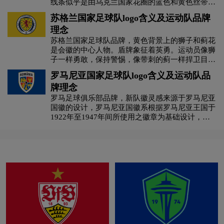
准备好勇敢地保卫它。
线条似乎是由乌克兰国家花圈的蓝色和黄色丝带制
成的。在底部的中心，放置一个球，周围有一个蓝
苏格兰国家足球队logo含义及运动队品牌
色的边框。团队自信地掌握了游戏的主要属性，完
理念
全掌握了它。会徽传达了一种轻盈的感觉，同时也
展示了他们对自己能力的信心。
苏格兰国家足球队品牌，‌‌黄色背景上的狮子和蓟花
是会徽的中心人物。盾牌象征着英勇。运动员像狮
子一样勇敢，保持警惕，像带刺的蓟一样捍卫目
标。对手没有得分的机会。旧英文字体的“SFA”字
罗马尼亚国家足球队logo含义及运动队品
样强调了与英国部分地区的联系。在标志的顶部，
牌理念
缩写显示了国家队的管理。狮子的形象被改变得更
自然，更接近真实的动物。骄傲的百兽之王吼叫，
罗马足球俱乐部品牌，‌‌新队徽灵感来源于罗马尼亚
显示他的力量。巨人的姿态让人感到恐惧，唤起了
国徽的设计，罗马尼亚国徽系根据罗马尼亚王国于
对王权的敬畏。狮子被安置在盾牌上，保护着边
1922年至1947年间所使用之徽章为基础设计，并
界，而它周围的蓟则暴露了对手的计划。黄色的背
于1992年9月10日由该国国会采用为该国国徽。国
景和红色的野兽与蓝色的边框形成对比，体现了苏
徽的主体由衔著十字架，两爪分别持锤及剑的金鹰
格兰的民族色彩，强调团结和爱国主义。
所构成，在其上的盾样被分成五块，分别代表罗马
尼亚的构成。队徽的设计中也将国徽中的五个图形
移植过来，组成一个完整的盾牌造型。其中左上角
的图案为嘴衔十字架的金鹰，代表了瓦拉几亚；右
上方公牛代表摩尔多瓦（Moldova）；左下方狮子
代表奥尔特尼亚（Oltenia），下中部的海豚代表多
布罗加（Dobrogea），右下方的鹰代表特兰西瓦尼
亚（Transilvania）。会徽盾牌中心黑色的五边形则
代表足球运动。顶部的罗马尼亚语“România”既是