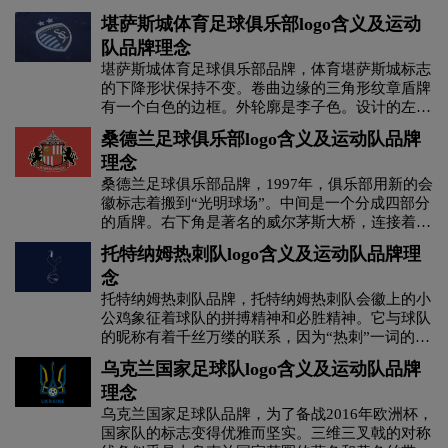
集体努力。这两种色调反映了自然之美和民族的毅
堪萨斯城体育足球俱乐部logo含义及运动
力。绿色被认为是国家的颜色，运动队比赛时穿的
队品牌理念
是这种颜色的队服。
堪萨斯城体育足球俱乐部品牌，‌‌体育堪萨斯城标志
的下降形状保持不变。卷曲边缘的三角形纹章盾牌
有一个白色的边框。外轮廓是李子色。设计的左边
有11条蓝色和淡蓝色的线——和场上球员的数量一
桑德兰足球俱乐部logo含义及运动队品牌
样多。密码“SC”（来自“体育俱乐部”）位于深蓝色
理念
背景的右侧。 这些交错字母的灵感来自西班牙著
名的乡村俱乐部广场购物中心的建筑、希腊的萨莫
桑德兰足球俱乐部品牌，‌‌1997年，俱乐部用新的会
色雷斯胜利之翼雕像和阿斯克勒庇俄斯之杖。这是
徽标志着搬到“光明球场”。中间是一个分成四部分
一个众所周知的医学符号，象征着活力和健康。它
的盾牌。右下角是著名的威尔茅斯大桥，连接着城
被用作参考，因为医疗公司Cerner Corporation的首
市的南部和北部。左边是彭肖纪念碑。两边是两只
托特纳姆热刺队logo含义及运动队品牌理
席执行官兼副总裁是俱乐部的共同所有者之一。
黑色的狮子，和桑德兰的盾徽一样。绶带下面是该
念
体育堪萨斯城标志的两面象征着邻近的城市——来
队的全名。盾牌上方是座右铭“Consectatio
自密苏里州的堪萨斯（右）和来自同名州的堪萨斯
Excellentiae”（“追求卓越”）。还描绘了一个轮
托特纳姆热刺队品牌，‌‌托特纳姆热刺队会徽上的小
（左）。他们被一条假想的线分隔开来，这条线代
子，象征着地牢。这是对达勒姆郡煤炭工业的致
公鸡象征着球队的拼搏精神和必胜精神。它与球队
表了东部和西部的州界。两个白色的铭文放在上面
敬，也提醒人们“光明体育场”是在旧蒙克威尔茅斯
的昵称有着千丝万缕的联系，因为“热刺”一词的起
——“堪萨斯城”在梅花边，“体育”在盾牌内。斜面
煤矿的旧址上建造的。
源可以追溯到斗鸡的历史。此外，这是一个真实人
乌克兰国家足球队logo含义及运动队品牌
设计实验室的设计师为这家足球俱乐部设计了一种
物的隐喻形象——一个名叫亨利·珀西的贵族，他
理念
风格时尚、棱角分明的无衬线字体。
因长马刺而闻名。 该标志的创造者试图将小公鸡
与足球联系起来，至少在联想层面上。他们描绘了
乌克兰国家足球队品牌，‌‌为了备战2016年欧洲杯，
一只好战的鸟，骄傲地站在一个球上，好像它已经
国家队的标志变得优雅而坚实。三维三叉戟的对称