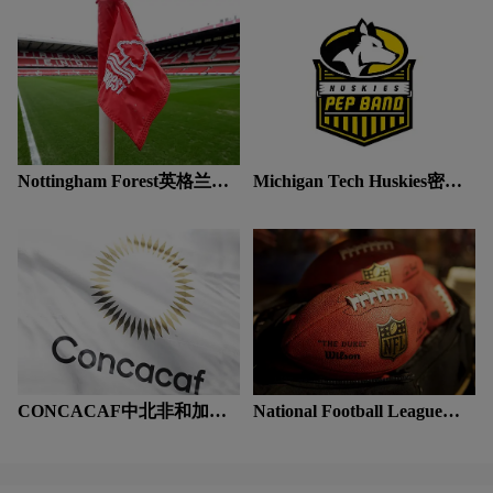
Nottingham Forest英格兰诺
Michigan Tech Huskies密歇
丁汉森林足球俱乐部logo含
根理工大学哈士奇队logo含
义及足球队品牌理念
义及体育组织品牌理念
CONCACAF中北非和加勒
National Football League美
比足球联合会logo含义及体
国国家橄榄球联盟logo含义
育组织品牌理念
及NFL美式足球标志设计理
念