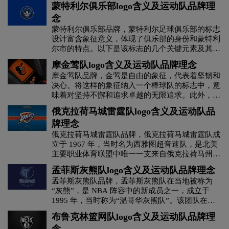
蒙特利尔俱乐部logo含义及运动队品牌理
念
蒙特利尔俱乐部品牌，‌‌蒙特利尔足球俱乐部的标志
设计富含象征意义，体现了俱乐部的身份和蒙特利
尔市的特点。以下是该标志的几个关键元素及其含
义：雪花图案：位于标志中心，代表蒙特利尔市的
摩金莺队logo含义及运动队品牌理念
特色。这个图案的“M”形状受到城市地铁标志的启
摩金莺队品牌，‌‌金莺是自由的象征，代表着坚韧和
发。蓝色圆环：环绕雪花，象征流经蒙特利尔市的
决心。将这样的象征纳入一个棒球队的标志中，意
河流。鸢尾花：出现在徽章上，代表蒙特利尔所在
味着对坚持不懈和追求卓越的无限追求。此外，金
的加拿大魁北克省。盾牌和百合花饰：在最新的标
莺不仅仅是随机选择的鸟类，它们还是马里兰州的
志设计中，俱乐部回归到了以百合花饰和盾牌为主
俄克拉荷马城雷霆队logo含义及运动队品
州鸟。因此，这个标志也反映了巴尔的摩市的心跳
要元素的蓝色徽章。这旨在向俱乐部的历史致敬，
牌理念
和自豪感，仿佛是将你城市的本质佩戴在袖子或帽
尤其是1994年的首次夺冠。蓝黑色的条纹也呼应了
子上。
俄克拉荷马城雷霆队品牌，‌‌俄克拉荷马城雷霆队成
俱乐部的早期历史。
立于 1967 年，当时名为西雅图超音速队，是北美
主要职业体育联盟中唯一一支来自俄克拉荷马州的
球队。与此列表中的其他一些 NBA logo(徽标)一
孟菲斯灰熊队logo含义及运动队品牌理念
样，该团体使用的徽章虽然简单，但功能强大。
孟菲斯灰熊队品牌，‌‌孟菲斯灰熊队在当地被称为
“雷霆”一词以大号字母出现在带有弯曲边缘的三角
“灰熊”，是 NBA 阵容中的新成员之一，成立于
形设计上方。然后，该团体的首字母缩略词被描绘
1995 年，当时称为“温哥华灰熊队”。该团队在
在该设计的顶部，线条位于形状后面，象征着速度
logo(徽标)和制服中使用金色、蓝色和灰色。与许
和运动。
布鲁克林篮网队logo含义及运动队品牌理
多篮球队logo(徽标)一样，孟菲斯灰熊队队徽上也