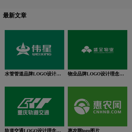
金6508万元。 公司位于一代文豪苏东
了厨邦！ 让人胃口大开是食品包装设
饮料logo设计
运动鞋logo设计
牙膏logo设计
坡的故乡——四川眉山。 多年来，我
计的梦想，而绿色格子包装能让人立刻
们践行“始终坚持做优质食品，做受人
胃口大开，口水直流。
最新文章
尊敬的企业”的企业信念。
运动品牌logo设计
饮用水logo设计
Y字母汉字酒店logo设计
支付logo设计
中国logo设计
中医logo设计
棕色logo设计
紫色logo设计
字母logo设计
实景logo设计
水管管道品牌LOGO设计理
物业品牌LOGO设计理念解
念解读
读
轨道交通LOGO设计理念解
惠农网logo图片