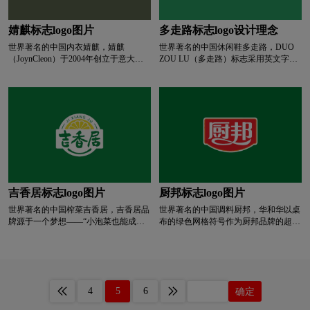
深绿色logo设计
深蓝色logo设计
形变色。 不仅大大改善了比萨的外
观，还给食客带来了多重感官享受，增
加了菜肴的价值感。
婧麒标志logo图片
多走路标志logo设计理念
深红色logo设计
生物logo设计
图书馆logo设计
世界著名的中国内衣婧麒，婧麒
世界著名的中国休闲鞋多走路，DUO
（JoynCleon）于2004年创立于意大
ZOU LU（多走路）标志采用英文字体
利，创立品牌之初，创始人研究了国内
作为商标。 拥有亲民、时尚、绿色、
涂料logo设计
碳酸饮料logo设计
外多家母婴店，发现市面上的产品科技
环保等多个品牌系列，从不同角度满足
含量不高，颜值低 而且价格高。 由于
了人们对对称和舒适的追求。 人们一
各种问题，他认为所有产品都值得重
直在追求自由舒适的步行体验，这不仅
T字母酒店logo设计
网络公司logo设计
做。 与兄弟一起在意大利创立了
源于对一双好鞋的要求，更源于对舒适
“JoynCleon”，将创始人的生活感悟和母
生活方式的渴望。 多走就是为此而
性理念注入意大利产品风格。 在中文
生，伴随着大家的舒适生活。
卫视logo设计
威士忌logo设计
卫生巾logo设计
里，双方孩子的名字都被翻译成“婧婧”
和“麒麒”。 婧，意为美丽、才华横溢、
体态苗条，代表女孩，麒、健康、朝
W字母酒店logo设计
校徽logo设计
气、探索理想世界，代表男孩。 这就
吉香居标志logo图片
厨邦标志logo图片
是婧麒，用科技探索美好生活。
世界著名的中国榨菜吉香居，吉香居品
世界著名的中国调料厨邦，华和华以桌
学院logo设计
箱包logo设计
香水logo设计
牌源于一个梦想——“小泡菜也能成就
布的绿色网格符号作为厨邦品牌的超级
大产业”。 这个始于“中国酱菜之都”眉
符号。 桌布的绿色格子是什么？ 它是
山、发源于东坡酱菜的吉香居的梦想，
世界上每个人都熟悉的，餐厅的象征，
洗发水logo设计
鞋logo设计
医药logo设计
激励吉香居最初在无序、不规范的行业
吃饭的象征。 将这个符号嫁接到厨邦
环境中锐意进取，成为泡菜国家标准的
品牌上，就是用整个世界和人类的集体
起草人， 参与行业标准标准化，成为
潜意识，将桌布绿色格子的象征力量注
银行logo设计
药logo设计
医院logo设计
4
5
6
确定
行业技术创新的参与者。 2000年12
入厨邦品牌。 甚至，他还将人的生理
月，吉香居食品有限公司成立，注册资
反应——食欲和唾液分泌反应——注入