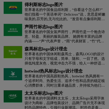
粉和挂面生产的大型农产品加工企业。
得利斯标志logo图片
世界著名的中国食品得利斯，“你看这个怎么样?”
H字母汉字酒店logo设计
H字母酒店logo设计
他们指着一个英语单词“ Delicious”说，意思是鲜嫩
味美的,芬芳的,无与伦比的。”发音有点像得利斯。
“好!”郑和平一锤定音。就是用它了,名字就叫得利
黄绿色logo设计
灰色logo设计
褐色logo设计
声雨竹标志logo图片
斯!这名字新鲜、响亮、好记,中英文都有个讲法。
世界著名的中国女装声雨竹，声雨竹是一个饱含诗
斯,在汉语里有“这、此”等指代的意思；我们就取
意、轻盈、美丽的服装品牌。 她拥有丰富的品牌
黄色logo设计
黑色logo设计
红色logo设计
其‘得利于此’的意旨—得利于这种产品,得利于质
内涵——“声”代表声誉，“雨”代表财富，“竹”代表
量、得利于市场,得利于天时、地利、人和,得利于
地位。 它展示了一种服饰文化和艺术。 她拥有一
改革开放。太好了！太棒了！
森馬标志logo设计理念
酒业logo设计
教育logo设计
集团logo设计
批来自欧洲和台湾的专业设计团队。 在设计上，
世界著名的中国休闲鞋森馬士，森馬LOGO的设计
她以东方现代都市女性追求时尚潮流的着装品味为
只有字母和文字组成，简单、随和、一目了然。选
主流，结合欧式风格，采用日本和欧洲的优质材
家具logo设计
酒logo设计
酒店logo设计
择低纯度灰色，视觉冲击力不强，给人一种舒适温
料，采用慵懒、丰富、 多变精致，细节抢眼，剪
顺的感觉。森馬的服装标志设计非常休闲大气，就
裁简洁利落，做工精细，带出时尚感之外的另一种
hotwind热风标志logo设计理念
像一件薄薄的运动服，给人一种放松的感觉。服装
独特而隽永的经典韵律。
J字母汉字酒店logo设计
会计师事务所logo设计
世界著名的中国高跟鞋热风，hotwind 热风拥有一
logo设计中森馬英文译名“Semir”的设计形式不同
个追求时尚、热爱生活、追求个性和品质的稳定核
于以往的英文字母，即不像普通英文字母那样呆
心消费群体，同时注重卓越品质，并持续为他们提
板，也不像线条流畅、弯折较多的字母设计那样霸
科技logo设计
咖啡logo设计
快递公司logo设计
供产品、快乐生活的购物环境、平易近人的时尚品
道，正方形和圆形都是字母组合而成。绿色给人一
太太乐标志logo图片
质和品质 服务。 hotwind 热风拥有追求时尚、热
种青春活力的感觉，而运动装则给人一种充满活力
世界著名的中国调料太太乐，太太乐logo采用字体
爱生活、注重个人风格和品质、注重性价比的稳定
利口酒logo设计
零售logo设计
龙舌兰logo设计
的气息。森馬设计的每一个字母都是独立的，但是
设计为商标，品牌包装设计、品牌广告片无不体现
消费群体。 hotwind 热风致力于为客户提供时尚的
每一个字母的风格给人一种不同的规律性。
时尚品牌特色，引领行业新潮流。 时尚也是泰泰
产品、愉快的购物环境、实惠的价格和优质的服