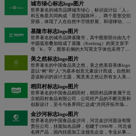
城市绿心标志logo图片
茶饮料logo设计
茶logo设计
世界著名的城市品牌城市绿心，标识设计以「人」
和五角星共同构成「星型园路环」。两个星形交织
穿插，体现了人在自然中尽情舒展、和谐律动、活
C字母酒店logo设计
橙色logo设计
力洋溢。其中五角星代表了「城市绿心」的五大发
基隆市标志logo图片
展理念：创新、协调、绿色、开放和共享。同时，
世界著名的城市品牌基隆市，其中图形部分由九个
在中国传统文化中，数字「五」也寓意动态的平
杜松子酒logo设计
地产logo设计
电logo设计
半圆弧形叠加组成了基隆（Keelung）的英文首字
衡，传递着生生不息、永续发展的美好寓意。 标
母「K」字，图形右侧的大写英文字体也采用了相
识的配色采用蓝绿两种颜色，天空蓝与自然绿互相
关的视觉语言，每个字母中都有圆弧的处理效果。
地铁logo设计
大学logo设计
电子产品logo设计
交织，展现水城共融的生态格局，体现了人与自然
美之然标志logo图片
据介绍，「K」图标由五种颜色组成，其中绿色代
的诗意共鸣。
世界著名的中国食品美之然，美之然美容美体logo
表山城、黄色象征活力、黑色代表盛产煤矿、红色
是以“树”和“人”为基本创意元素设计而成，自然则
D字母酒店logo设计
E字母酒店logo设计
代表热情、蓝色代表了基隆港以及与海洋的联系。
是该标识的设计主题，寓意美之然让所有女人美出
绿黄红三色的文字字标下方标有一行蓝色的「A
自然，舞出奇迹。树叶的飘动寓意着美之然赋予所
city full of ___ 」的小字，其中最后面留下了一道
稻田村标志logo图片
服装logo设计
服装标志logo设计
有女人，有生命力的滋养，诠释了我们行业的特
弧线，这条造型独特的横线类似于填空题中书写答
世界著名的中国食品稻田村，稻田村品牌隶属于北
点。美之然美容美体logo采用绿、黄、褐三色，绿
案的区域一样，是留给大家填上各自对这座城市的
京稻田村食品有限公司，公司经产品的不断完善和
色寓意健康、自然、生命、滋润，黄色寓意收获、
想像的词语。
护肤品logo设计
粉红色logo设计
果汁logo设计
创新设计，至今与各界同仁达成“共同开拓市场，
温暖，褐色代表典雅、沉稳、高贵中带有古典气
互惠互利，共创美好明天”为目标， 在激烈的市场
质，三色又是其行业领域的象征性颜色，极强的行
金沙河标志logo图片
竞争中赢得了客户的信任，树立了良好的企业形
业色彩让标识更具特色性。标准字设计简洁大气，
G字母汉字酒店logo设计
国logo设计
世界著名的中国食品金沙河，河北金沙河面业有限
象。
具有极强的个性特点，视觉上凸显行业属性，醒目
责任公司，挂面知名品牌，创建于1996年，河北省
易识别。
名牌产品，国内挂面加工业领先企业，专业从事面
航空logo设计
化妆品logo设计