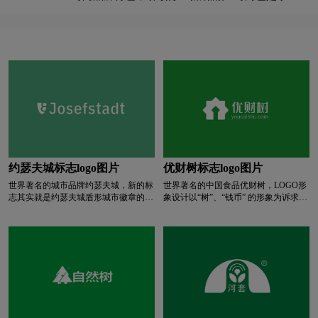
乐消费者的特点，也是泰泰乐与消费者的内在共鸣
零食logo设计
卤味logo设计
务。
点。
L字母汉字酒店logo设计
亮特效logo设计
蓝色logo设计
门窗logo设计
摩托车logo设计
M字母汉字酒店logo设计
M字母酒店logo设计
内衣logo设计
奶logo设计
牛奶logo设计
约瑟夫城标志logo图片
优财树标志logo图片
世界著名的城市品牌约瑟夫城，新的标
世界著名的中国食品优财树，LOGO形
奶茶logo设计
冷冻食品logo设计
奶粉logo设计
志其实就是约瑟夫城盾形城市徽章的一
象设计以“树”、“钱币” 的形象为诉求
个简化的升级版本。盾形徽章元素比较
点，与企业名称及行业特性相呼应，具
复杂，而且太过传统，新标志则在保留
有极强的品牌专属性。LOGO创意的实
N字母酒店logo设计
啤酒logo设计
盾形徽章轮廓的前提下，将代表第8区
现,我们结合优财树的行业属性及品牌
的数字8与盾牌结合起来，形成了一个
名称进行塑造。外形是一颗简化的树的
以清新的绿色为主的极简主义风格图标
造型,象征着企业蓬勃向上、顽强的生
葡萄酒logo设计
培训机构logo设计
以及轻松的设计系统和独特的排版。
命力,同时树根植于土地，代表着优财
树脚踏实地、严谨的企业精神;结合优
财树金融行业属性,我们将古钱币的元
P字母酒店logo设计
全球logo设计
素融入其中，外圆内方，方,代表着严