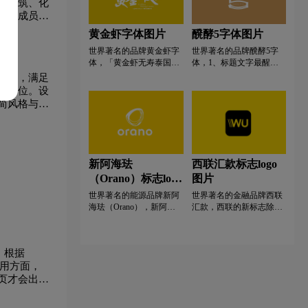
乐、邮递温暖。以“传递生
、建筑、化
地板形状组成的树叶。整
的高标准严要求来重新定
活惊喜”为品牌传播语，配
体上看安信地板的LOGO
事会成员
义行业标准，是国内家装
合一整套生动、有趣的视
就是一个树,但是从树叶部
成果包括与汽
黄金虾字体图片
醗酵5字体图片
行业环保标准的践行者。
觉识别系统，让邮米“创造
分我们可以清楚地认识到
压力平衡膜
生活惊喜”的品牌印象更具
地板的标志,它寓意着安信
世界著名的品牌黄金虾字
世界著名的品牌醗酵5字
盘表面装饰
有传播力。
的实木地板、绿色健康的
体，「黄金虾无寿泰国虾
体，1、标题文字最醒
地板理念。同时也隐含着
餐厅」位于台湾最大泰国
目，字体大，颜色突出
思维，满足
这样的意思,那就是安信不
虾产地屏东，是当地唯-以
等。2、主要是修饰主标
康本位。设
仅仅是地板公司,同时还是
泰国虾为主的自产自销餐
题，在选择的时候，务必
简风格与巧
综合型的木材公司。
厅。独家研发海水SPA洁
比大标题小一点，同时要
。整体充满
净技术，使虾肉Q弹鲜
侧面表达产品功能。3、
致健康本
甜、虾育肥美没有腥味，
正文是信息传达的主要核
同时聘请环境料理师，将
心要素，传达内容多，因
每日直送自产泰国虾，结
此可以选择比较舒适的阅
新阿海珐
西联汇款标志logo
合各样当地食材，端出一
读感的文字，一般是8pt。
（Orano）标志logo
图片
道道有故事、有温度的无
而且要介绍其主要功能。
国界特色泰国虾料理●因
图片
世界著名的能源品牌新阿
世界著名的金融品牌西联
餐厅整体形象缺乏专业
海珐（Orano），新阿海
汇款，西联的新标志除了
性，信息传达不清，消费
珐宣布更名为“Orano”并发
选用更易识别的字体外，
者难以办识「黄金虾」与
布全新的品牌LOGO。全
还处理了“吴”两个字母的
竞品的差异。USE透过厘
新的名字“Orano”建立在
交集。 2013版的“吴”直接
清品牌定位与价值论述，
标，根据
“铀（Uranium）”的词源
将两个字母叠加，重叠的
重整餐厅品牌整体形象，
上，铀由德国化学家克拉
部分用白色表示。 今天，
应用方面，
提升品牌标诘，强化泰国
普罗特从沥青铀矿中分离
尤其是在数字环境中，它
首页才会出现
虾鲜活意象，在顾客接触
出，就用1781年新发现的
显然是笨拙的。 新的
点上传递「自产鲜捞.海水
一个行星——天王星命名
“Wu”通过倒角“U”字符的
SPA .无国界泰国虾料理」