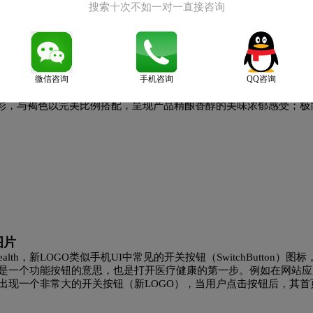
造商，公司专注于为汽车行业、机械和仪器制造业、铁路车辆、印刷
搜索十次不如一对一直接咨询
采矿业设计、开发并生产各种功能性零部件及系统。该集团由执行董
6 年实现销售额近 29 亿欧元，共有员工近 22000 名。康迪泰克的新研发
热管路技术、碳烟微粒捕集器管路具有防止保护套发生损坏和变形的
和轨道客车过道篷、以及结合仿皮和双色调搪塑表皮技术的特种仪表
滴鸡精品牌「鸡极本味」，遵循传统古法滴裂，并融入现代生活风格
微信咨询
手机咨询
QQ咨询
一滴鸡精，日日饮用极致精华，积极回归追求自然人生本质极致的健
彩，与褐色以完美比例搭配，呈现产品精酿香醇的美味浓郁感受；极
个性；黑羽美鸡的黑白写真，更打造出滴鸡精精炼、古法的专业氛围
现代体现，表现品牌的专业与品贡，带领消费者回归本质一「追求极
o图片
Health，新LOGO类似手机UI中常见的开关按钮（SwitchButton）图
表述，它不仅是一个功能按钮的意思，也是打开医疗健康的第一步。例如在网站
h的网站后会出现一个非常大的开关按钮（新LOGO），当用户点击按钮后，其
，在互动方面还是值得借鉴的。