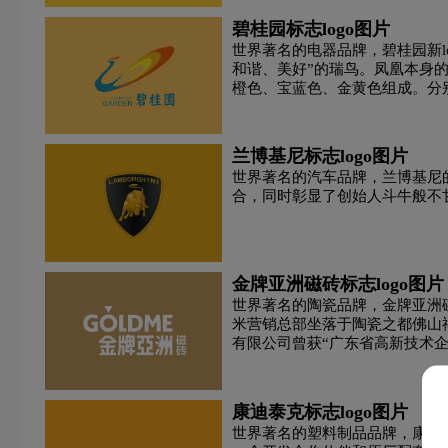
啤酒logo设计
葡萄酒logo设计
培训机构logo设
碧桂园标志logo图片
世界著名的电器品牌，碧桂园新l
和谐、美好”的瑞鸟。凤凰本身的
浅蓝色logo设计
青色logo设计
人logo设计
橙色、宝蓝色、金黄色组成。分
我们的存在而变得更加美好”非常
手表周边logo设计
石油logo设计
师范logo设计
阳光幸福快乐的具有亲和感的色
果。
兰博基尼标志logo图片
S字母酒店logo设计
深绿色logo设计
深蓝色log
世界著名的汽车品牌，兰博基尼
合，同时彰显了创始人斗牛般不
碳酸饮料logo设计
T字母酒店logo设计
网络公司
校徽logo设计
学院logo设计
箱包logo设计
金牌亚洲磁砖标志logo图片
世界著名的陶瓷品牌，金牌亚洲
米营销总部坐落于陶瓷之都佛山
医院logo设计
饮料logo设计
运动鞋logo设计
有限公司曾获“广东省高新技术企
力于以良好的口碑、过硬的品质
金牌亚洲磁砖向国奥村提供工程用
支付logo设计
中国logo设计
中医logo设计
视。
康迪泰克标志logo图片
世界著名的塑料制品品牌，康迪泰克 (