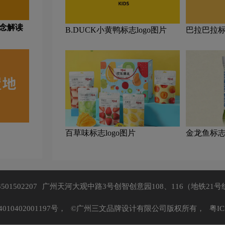
理念解读
B.DUCK小黄鸭标志logo图片
巴拉巴拉标
百草味标志logo图片
金龙鱼标志l
3501502207
广州天河大观中路3号创智创意园108、116（地铁21号
10402001197号，
©广州三文品牌设计有限公司版权所有，
粤IC