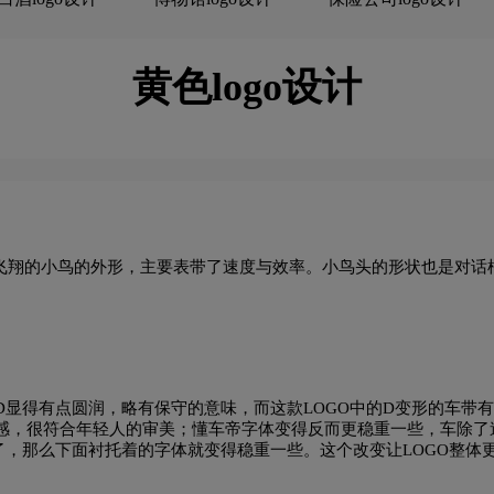
茶logo设计
C字母酒店logo设计
橙色logo设计
黄色logo设计
电子产品logo设计
D字母酒店logo设计
E字母酒店lo
G字母汉字酒店logo设计
国logo设计
航空log
黄绿色logo设计
灰色logo设计
褐色logo设计
黑
用飞翔的小鸟的外形，主要表带了速度与效率。小鸟头的形状也是对话
酒logo设计
酒店logo设计
J字母汉字酒店logo设计
计
零售logo设计
龙舌兰logo设计
零食logo设
ogo设计
蓝色logo设计
门窗logo设计
摩托车lo
D显得有点圆润，略有保守的意味，而这款LOGO中的D变形的车带
感，很符合年轻人的审美；懂车帝字体变得反而更稳重一些，车除了
了，那么下面衬托着的字体就变得稳重一些。这个改变让LOGO整体
牛奶logo设计
奶茶logo设计
冷冻食品logo设
有年轻人的激情又有成年人的稳重。