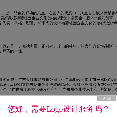
计
P字母酒店logo设计
全球logo设计
巧克力lo
ogo是一只色彩鲜艳的凤凰。在国人的思想中，凤凰自古以来就是象
美好象征和碧桂园企业文化的核心理念非常契合。新logo色彩鲜亮
乳制品logo设计
肉logo设计
R字母酒店logo设计
别代表：幸福、理智、和阳光的设计与碧桂园企业文化的核心理念“
契合。整体的色彩使整个凤凰logo显得生机勃勃富有动态美感，不
食品logo设计
手表logo设计
生活用纸logo设
彩组合和人们进行情感交流，同时也增强视觉冲击力，获得良好的视
o设计
深红色logo设计
生物logo设计
图书馆lo
的标志是一头充满力量、正向对方攻击的斗牛，与大马力高性能跑车
甘示弱的个性。
logo设计
卫视logo设计
威士忌logo设计
卫生
香水logo设计
洗发水logo设计
鞋logo设计
磁砖隶属于广东金牌陶瓷有限公司，生产基地位于佛山市三水区白坭
禅城，品牌创立以来从未停止进取的脚步。金牌亚洲磁砖所属公司广
牙膏logo设计
运动品牌logo设计
饮用水logo设
业”、“广东省工程技术研发中心”、“广东省企业技术中心”等荣誉。
、品牌影响力提升品牌的辐射力与渗透力，扩大市场占有率。北京奥
不再弹出
砖9万多平方米。2016年品牌广告亮相美国时代广场，2019年品牌
棕色logo设计
紫色logo设计
字母logo设计
您好，需要Logo设计服务吗？
ContiTech division) 是全球非轮胎橡胶和塑料技术领域的主