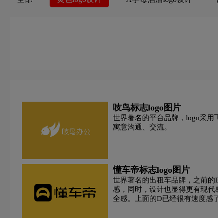
餐厅logo设计
车公司logo设计
茶饮料logo设计
电logo设计
地铁logo设计
大学logo设计
护肤品logo设计
粉红色logo设计
果汁logo设计
H字母汉字酒店logo设计
H字母酒店logo设计
吱鸟标志logo图片
世界著名的平台品牌，logo采
教育logo设计
集团logo设计
家具logo设计
寓意沟通、交流。
咖啡logo设计
快递公司logo设计
利口酒logo设
懂车帝标志logo图片
L字母汉字酒店logo设计
亮特效logo设计
绿色l
世界著名的出租车品牌，之前的
感，同时，设计也显得更有现代
全感。上面的D已经很有速度感
M字母酒店logo设计
内衣logo设计
奶logo设计
差感，既有速度又注重安全，既