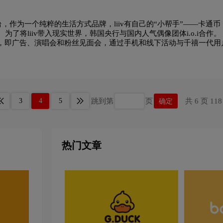
台，作为一个纯粹的生活方式品牌，liiv有自己的“小帮手”——卡通
为了将liiv带入现实世界，韩国央行与国内人气偶像团体i.o.i合作。 L
，即广告、演唱会和粉丝见面会，通过手机和线下活动与千禧一代用
周边T恤，这一系列的体验不仅生动有趣、丰富多彩，而且上手快。 Li
理财成为日常生活的一大乐趣。
跳到第
页
共 6 页 11
3
4
5
确定
热门文章