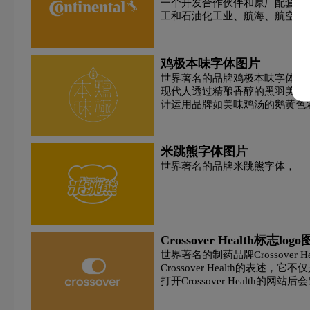
一个开发合作伙伴和原厂配套制
工和石油化工业、航海、航空及
Gerhard Lerch负责，200
车同等使用寿命的同步带、可加
的转向器保护套、铰链式公交车
鸡极本味字体图片
材料。
世界著名的品牌鸡极本味字体，
现代人透过精酿香醇的黑羽美鸡
计运用品牌如美味鸡汤的鹅黄色
妙的空间配置，打造品牌的独特
朝气的概念设计，是传承古法的
味」。
米跳熊字体图片
世界著名的品牌米跳熊字体，
Crossover Health标志log
世界著名的制药品牌Crossover 
Crossover Health的
打开Crossover Healt
在视线中。相对传统的页面来说