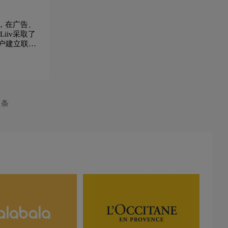
它为uranium，元素符号定
左侧使重叠更有趣。 更重
的重要概念诉求，以现代
为U。Orano首席执行官
要的是，去除了原来叠加
化、鲜活具有生命力的品
Philippe Knoche说，“我们
产生的白色区域。 然而，
币，在广告、
牌整体视觉，展现「黄金
的新名字象征着我们的信
白色并没有在新标志中消
iiv采取了
虾」有别于竞争者，从产
念:核能有未来，因为核能
失，而是应用于“W”右侧
户建立联
地直送餐桌、自产自销的
是一个有竞争力的低碳能
的双斜线。
独特样貌。
iv是一个
源，创造就业机会。
Orano拥有在这方面发挥
关键作用所需的一切。我
们对Orano有很大的信
心，也就是在未来10年内
成为生产和循环利用核材
8 条
料、废物管理和核设施拆
除的领导者。我完全相信
我们能够充分发挥核能的
价值。”