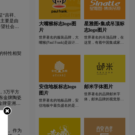
时尚的生活方式。品牌名
的百年光辉历程。
go设计
清洁用品logo设计
称斑布的读音采用了双关
征“吉祥、
的技巧，斑布既指古代色
织布又是“Bamboo”的谐
，主要是由
普通手表logo设计
高端手表logo设计
大嘴猴标志logo图
星雅图▪集成吊顶标
音。
希望社会因
片
志logo图片
仅通过这些
计
S字母汉字酒店logo设计
世界著名的服装品牌，大
世界著名的吊顶品牌，在
觉传播效
嘴猴(Paul Frank)是设计师
这里，有着中国集成家居
Paul Frank创作的一只好似
业的未来——星雅图顶墙
go设计
涂料logo设计
无表情的傻傻的卡通大嘴
集成。 星雅图是顶墙集
的特性相契
猴子，这只可爱大嘴猴的
成行业认知度和美誉度高
名字叫“Julius”。虽然品牌
的品牌之一，是中国生态
巾logo设计
W字母酒店logo设计
名为保罗·弗兰克(Paul
全屋快装解决方案的领跑
Frank)，但这只可爱的大
者，对于家居，星雅图考
嘴猴子太深入人心，以至
虑的绝不仅仅是如何装修
于热爱Paul Frank品牌的人
一栋房子，他们是在帮助
医药logo设计
银行logo设计
药logo设计
安信地板标志logo
邮米字体图片
都直呼“大嘴猴”。
消费者，真实构建一个温
，3万平方
图片
馨、环保、健康的家。自
世界著名的品牌邮米字
东金牌陶瓷
成立始，星雅图就积极、
体，邮米品牌的视觉形象
计
Y字母汉字酒店logo设计
世界著名的地板品牌，安
金牌亚洲致
主动地全力协助相关部门
是由一个冒着热气的饮料
信地板中最负盛名的是实
运会时期，
编制多项行业标准，先后
杯图形与文字结合形成。
木地板,因此安信地板
建立和通过了IOS9001、
广告登陆央
从简单的文字，奥驰项目
实景logo设计
LOGO中的主体图案是一
ISO14001、ISO18001等管
组赋予它传神、知暖，能
颗树,下端是树干,左右两
理体系，产品分别通过了
给人惊喜的品牌个性。邮
侧分别是“安”字和“信”字,
CCC认证、康居认证。星
米“Yourmail”寓意传递快
要制造商。作为
而上端是斜向排列的几行
雅图以自身对产品、服务