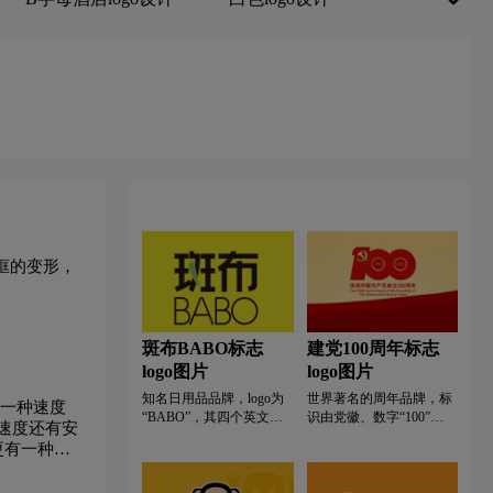
杜松子酒logo设计
地产logo设计
go设计
服装logo设计
服装标志logo设计
o设计
化妆品logo设计
色logo设计
红色logo设计
酒业logo设计
框的变形，
会计师事务所logo设计
科技logo设计
计
卤味logo设计
斑布BABO标志
建党100周年标志
logo图片
logo图片
go设计
M字母汉字酒店logo设计
知名日用品品牌，logo为
世界著名的周年品牌，标
有一种速度
“BABO”，其四个英文字
识由党徽、数字“100”
速度还有安
母是从“竹子”的英文
“1921”“2021”和光芒线组
更有一种反
“bamboo”简化而来，形成
成，生动展现中国共产党
计
奶粉logo设计
N字母酒店logo设计
了类似“斑布”的发音，寓
团结带领中国人民不忘初
意着斑布品牌推崇的简单
心、牢记使命、艰苦奋斗