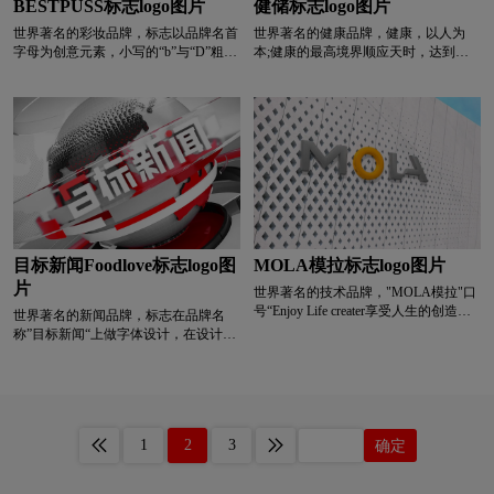
深红色logo设计
生物logo设计
图书馆logo设计
BESTPUSS标志logo图片
健储标志logo图片
世界著名的彩妆品牌，标志以品牌名首
世界著名的健康品牌，健康，以人为
字母为创意元素，小写的“b”与“D”粗细
本;健康的最高境界顺应天时，达到天
涂料logo设计
碳酸饮料logo设计
不同的交尊寓意BESTPUSH既为顾客考
地人的平衡统一。健康不仅仅是身体健
虑的细致入微，也不乏整体造型的宏观
康，更是中国做人做事的的哲学观，道
考量:在“b”与“D”交桑上的细节处理，计
法自然、不急、不争、大道无形。把握
T字母酒店logo设计
网络公司logo设计
敕个图形具有呼吸感，精致不累螯。标
此内在，围绕“禅”“气”“韵”，极简、留
志整体气质时尚轻奢，外表内涵兼具，
白、空灵、静心，一切尽现，水到渠
具备国际化的特质。
成。
卫视logo设计
威士忌logo设计
卫生巾logo设计
W字母酒店logo设计
校徽logo设计
目标新闻Foodlove标志logo图
MOLA模拉标志logo图片
片
学院logo设计
箱包logo设计
香水logo设计
世界著名的技术品牌，"MOLA模拉"口
号“Enjoy Life creater享受人生的创造
世界著名的新闻品牌，标志在品牌名
者”，标志以此为基调，突出的O代表镜
称”目标新闻“上做字体设计，在设计过
洗发水logo设计
鞋logo设计
医药logo设计
头，寓意MOLA另眼看世界，360度全
程中紧扣”目标”主题，围绕目标新闻品
方位完美体验。L和A巧妙相连，去掉
牌具备针对性提供优质新闻资讯的服
了A的一边，强化了MOLA连接你我，
务，结合新媒体迅速传播的特性，将目
银行logo设计
药logo设计
医院logo设计
改变生活的无边创想力。色彩上采用了
标新闻的首字“目”与尾字“闻”取部分笔
暖色调-橙色，突出了舒适、活力、时
画设计为抽象的枪和子弹，寓意目标新
尚、温馨感。最终确定的LOGO，刚柔
1
2
3
确定
闻对优质资讯的精确瞄准和反应敏锐，
并济，时尚、科技、智能，又不失亲和
饮料logo设计
运动鞋logo设计
牙膏logo设计
与品牌名称相互呼应。与此同时，红色
感。
部分也是摄像机的拍摄镜头的红框，红