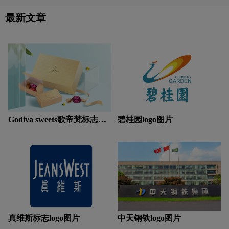
点是摄像机正在拍摄的红点，进一步体
运动品牌logo设计
饮用水logo设计
现了目标新闻的资讯传播属性。标志颜
最新文章
色选用代表冷静沉稳的黑色和代表醒目
注重的正红色，传达品牌稳重可信赖的
Y字母汉字酒店logo设计
支付logo设计
气质。标志的字体形态、间距、颜色、
角度等每个细节的设计都与目标新闻的
精准实用、品质第一、以及服务多元的
中国logo设计
中医logo设计
棕色logo设计
理念相吻合。
紫色logo设计
字母logo设计
实景logo设计
Godiva sweets歌帝梵标志
碧桂园logo图片
logo图片
真维斯标志logo图片
中天钢铁logo图片