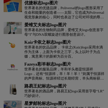
优捷标志logo图片
茶logo设计
C字母酒店logo设计
橙色logo设计
世界著名的优捷品牌，Poliversal的logo图形采用了
生命和能量的创造者——太阳，它也成为Poliversal
视觉形象的核心，同时也表达了公司对环境的尊重
杜松子酒logo设计
地产logo设计
电logo设计
和关心。
爱维艾夫标志logo图片
世界著名的生物制药品牌，爱维艾夫logo创意首字
地铁logo设计
大学logo设计
电子产品logo设计
母“I”与DNA双螺旋进行图形创意设计。
Kaiz卡依之标志logo图片
D字母酒店logo设计
E字母酒店logo设计
世界著名的饮品品牌， 卡依之(Kaiz)logo采用水滴
作为主体，上面为卡依之三字，头上以叶子为点
缀，寓意果汁的新鲜为百分百。
服装logo设计
服装标志logo设计
Fazeya彩羊标志logo图片
护肤品logo设计
世界著名的服装品牌，羊和羊头都是恒源祥
粉红色logo设计
果汁logo设计
Logo，还有“恒源祥，羊！羊！羊！”则属于恒源祥
的声音商标。恒源祥经过长期经营，羊头商标获得
G字母汉字酒店logo设计
国logo设计
了极高知名度，另外2005年恒源祥集团在国家工商
路易王妃标志logo图片
总局商标局成功注册了“Fazeya”（发财羊）立体商
世界著名的酒品牌，路易王妃logo采用首字母“LR”
标。从此，和可口可乐公司拥有可口可乐瓶这一立
航空logo设计
化妆品logo设计
巧妙设计。
体商标一样，恒源祥也拥有了自己的立体商标。
星梦邮轮标志logo图片
H字母汉字酒店logo设计
H字母酒店logo设计