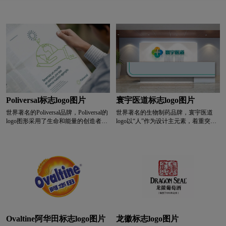
难舍的依恋，有一种恋恋不舍的情意。此love情意
L字母汉字酒店logo设计
亮特效logo设计
满满，既是香气四溢的食物之恋，亦是深情浓意的
情感之约。标志简约精致，传达出一种健康、温
绿色logo设计
蓝色logo设计
门窗logo设计
馨、浪漫、小情调的气质及理念。
摩托车logo设计
M字母汉字酒店logo设计
M字母酒店logo设计
内衣logo设计
奶logo设计
Poliversal标志logo图片
寰宇医道标志logo图片
牛奶logo设计
奶茶logo设计
冷冻食品logo设计
世界著名的Poliversal品牌，Poliversal的
世界著名的生物制药品牌，寰宇医道
logo图形采用了生命和能量的创造者
logo以“人”作为设计主元素，着重突出
——太阳，它也成为Poliversal视觉形象
了“面对面连接互通”的概念，及医学十
奶粉logo设计
N字母酒店logo设计
的核心，同时也表达了公司对环境的尊
字，用以阐释寰宇医道的核心价值，在
重和关心。
色彩上选择了健康绿、活力橙、科技
蓝，以彰显寰宇医道的行业属性。
啤酒logo设计
葡萄酒logo设计
培训机构logo设计
P字母酒店logo设计
全球logo设计
巧克力logo设计
Ovaltine阿华田标志logo图片
龙徽标志logo图片