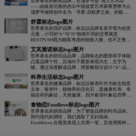
世界著名的邮轮品牌，云顶梦号是”海上艺术品”
——由旅居伦敦的杰出中国波普艺术家蔡赟骅为云
顶梦号倾情创作名为「寻爱·启航梦之旅」的船体
黄绿色logo设计
灰色logo设计
褐色logo设计
彩绘，绘画了美人鱼与宇航员的故事。围绕这个来
舒霖标志logo图片
设计的。
世界著名的洗护品牌，标志以品牌名首字母为创意
黄色logo设计
黑色logo设计
红色logo设计
元素，小写的“b”与“D”粗细不同的交尊寓意
BESTPUSH既为顾客考虑的细致入微，也不乏整体
造型的宏观考量:在“b”与“D”交桑上的细节处理，
酒业logo设计
教育logo设计
集团logo设计
艾其雅诺标志logo图片
计敕个图形具有呼吸感，精致不累螯。标志整体气
世界著名的纺织品品牌，品牌标志的图形和字体能
质时尚轻奢，外表内涵兼具，具备国际化的特质。
家具logo设计
凸显品牌个性，且倾向于图形表现为主，文字为
酒logo设计
酒店logo设计
辅。通过深度解读品牌，用策略指引设计:“h”-品牌
英文名“honey me”首字母;“:”-"艾其雅诺”，诺-承
科养生活标志logo图片
J字母汉字酒店logo设计
会计师事务所logo设计
诺，承诺是什么，承诺是一种语言行为;“口”-具有
世界著名的健康品牌，标志以银杏叶作为标志创意
时尚感和可信赖感，给人稳重、端庄的气质感受。
主体，银杏叶，植物界的活化石，是健康长寿、幸
整体图形表达前卫时尚，属于极简主义风格，简约
科技logo设计
咖啡logo设计
快递公司logo设计
福吉祥的象征，天然健康。四片银杏叶象征四季养
却不简单。
生。标志整体造型从圆环玉佩中提取，银杏叶的围
食物恋Foodlove标志logo图片
合通过细节处理，巧妙的在图形中心呈现出长寿花
利口酒logo设计
零售logo设计
龙舌兰logo设计
世界著名的烘焙品牌，为了塑造品牌的时尚品味、
负形，体现了生生不息，富有生命力的形象特征。
简约现代的调性，我们选取了无衬线体。
标志整体简约、现代、具有亲和力，同时也体现出
Food&love,在视觉表现上共用一笔，且使用两种颜
品牌的天然健康与滋补活力。
零食logo设计
卤味logo设计
色，初看为两个个体，但细看又不可分割，创意表
现易与情感形成共鸣，明明是独立的个体，却难分