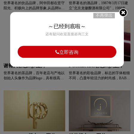
世界著名的饮品品牌，阿华田都在坚守
世界著名的酒品牌，1987年3月17日建
阳光、积极向上的品牌形象,从品牌logo
立"北京龙徽酿酒有限公司"，1988年，
清洁用品logo设计
浅蓝色logo设计
上就彰显了阿华田的品牌追求。阿华田
由中国特选葡萄，璧合法国先进酿酒技
不再弹出
logo由文字和辅助图形组成,辅助图形的
术，诞生了葡萄酒，时值中国农历龙
元素有半个太阳、麦穗和阳光,代表着
年，故为"龙徽"。龙徽logo采用中国风
～已经到底啦～
青色logo设计
人logo设计
乳制品logo设计
阿华田品牌是一个阳光、积极向上、正
印章的形式表现。
能量的品牌。这么多年来,阿华田始终
还有疑问欢迎直接咨询三文
坚守初心,打造品牌正面形象。
肉logo设计
R字母酒店logo设计
立即咨询
普通手表logo设计
高端手表logo设计
谢裕大标志logo图片
POSHBABE标志logo图片
手表周边logo设计
石油logo设计
师范logo设计
世界著名的茶品牌，百年老店与产地以
世界著名的彩妆品牌，标志的字体粗细
创始人头像作为品牌logo，具有很高的
不同，凸显年轻活力的时尚感，BABE
辨识度，突出了“百年老店”的感觉，且
中连起的线代表化妆时描绘的动作，独
食品logo设计
手表logo设计
生活用纸logo设计
谢裕大还将徽派建筑的图样搬上了
特又不失为一大记忆点，黑色与橙色的
logo，巧妙地告诉了消费者企业的所在
搭配也与群体年纪相符，炫酷和明媚的
地安徽，整个logo在褐色、黑色的集合
组合相当吸睛，恰到好处的彰显个性。
下增加了不少悠久而厚重的文化感。
独特简约的字体LOGO表现品牌极简精
S字母汉字酒店logo设计
S字母酒店logo设计
“谢”为姓氏，“裕大”取“光前裕后”的
神，彰显时尚、品味、国际化的品牌形
“裕”字，“ 大展宏图”的“大”字，寓意光
象。
大门闾、光宗耀祖、造福子孙、光前裕
深绿色logo设计
深蓝色logo设计
后、大展宏图。