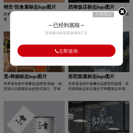
感。
稍安·悦食屋标志logo图片
西南饭店标志logo图片
清洁用品logo设计
浅蓝色logo设计
世界著名的中国餐饮品牌稍安·悦食
世界著名的中国餐饮品牌西南饭店，西
不再弹出
屋，稍安·悦食屋logo设计以字体为主，
南饭店标志中的卡通形象捏着胡须，眯
增强品牌特异性、快速记忆、更直观。
着眼睛，细细品味美食，脸上露出满意
～已经到底啦～
青色logo设计
人logo设计
乳制品logo设计
字体圆润饱满，流畅流畅，具有亲和
的笑容。 纸上出现了一个呆板可爱的
还有疑问欢迎直接咨询三文
力，给人以轻松愉悦之感。 将辅助图
食客形象。 中国传统的人物服饰体现
形与空灵的香气相结合，体现餐饮行业
了品牌的美味传统和传承。 生动、现
肉logo设计
R字母酒店logo设计
的属性。 标志整体简约时尚，色彩健
代、友好、有趣，很好地体现了品牌的
康和谐，彰显行业基调。
亲和力和精致感。
立即咨询
普通手表logo设计
高端手表logo设计
手表周边logo设计
石油logo设计
师范logo设计
觅•韩烧标志logo图片
苏陀面屋标志logo图片
世界著名的中国餐饮品牌觅•韩烧，创
世界著名的中国餐饮品牌苏陀面屋，苏
食品logo设计
手表logo设计
生活用纸logo设计
意设计以图形组合的形式进行。字体风
托面馆标志的主题文字和图形以中国传
格现代简洁，结构饱满稳定，易于使用
统墨水的形式展示。 书法字体灵活而
和扩展，满足年轻消费群体的心理诉
充满力量，图形像墨晕一样充满文化风
S字母汉字酒店logo设计
S字母酒店logo设计
求。图形以太极图元素为视觉延伸的核
格。 在此基础上，融入江南水乡特色
心点。太极体现了韩国文化的内涵，具
元素，充分体现杭州的地域文化属性，
有韩国特色。太极拳的形式是火焰和祥
彰显品牌的历史文化气息。 水流与面
深绿色logo设计
深蓝色logo设计
云图案的结合。火焰体现了炭烤行业的
食元素的巧妙结合，突出了品牌主打面
特点。祥云是吉祥的美好象征。两者的
食产品的概念，象征着产品吸收江南水
结合充分体现了烧云的概念。随着太极
乡的气息，营造出地道的杭州风味。