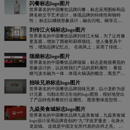
闪餐标志logo图片
茶logo设计
C字母酒店logo设计
橙色logo设计
世界著名的中国餐饮品牌闪餐，标志采用图标和品
牌名称文字艺术设计，体现品牌的特殊性和独特
性； 标志以橘猫形象设计，融合闪电、碗等元
杜松子酒logo设计
地产logo设计
电logo设计
素； 整体给人一种简洁、大气、醒目、灵动的感
刘传江火锅标志logo图片
觉； 标志具有很强的视觉冲击力和感染力，易于
世界著名的中国餐饮品牌刘传江火锅，为了让肖像
识别和应用。
地铁logo设计
大学logo设计
电子产品logo设计
更直观，增加了围裙和厨师领结。 使人像更具个
性，增加品牌记忆点。 在画风上，采用了传统的
版画效果，将人们的情感带到了30年前。 红色的
D字母酒店logo设计
E字母酒店logo设计
颉燊标志logo图片
底色代表火锅的热情，绿色的衣服代表柳传江对新
世界著名的中国餐饮品牌颉燊，标志是根据番茄的
鲜健康的坚持。 整个标志给人以强烈的版画风
形象设计的，以反映我们产品的原料属性； 番茄
服装logo设计
服装标志logo设计
格，传统与创新，增强了标志的辨识度和辨识度；
梗与泼水融为一体，体现火锅汤的概念，寓意产品
更容易记住。 忘记你的视觉记忆。
绿色、健康、安全、放心。 同时，番茄蒂也代表
拙味兄弟标志logo图片
护肤品logo设计
粉红色logo设计
果汁logo设计
皇冠，体现了我们对番茄火锅的专业和信任； 番
世界著名的中国餐饮品牌拙味兄弟，以小龙虾为设
茄下融入火元素，体现火锅的热气腾腾理念，寓意
计元素，勾勒出简洁生动的logo图形，很好地突出
我们的品牌充满激情和力量，人兴旺，生意兴隆。
G字母汉字酒店logo设计
国logo设计
了产品特色和餐饮行业属性。 图形整体造型简洁
在保留原方案属性寓意的基础上，加入小番茄形象
现代，给人以热情、亲切、可靠的感觉，体现了注
和大小番茄，象征父子亲情，充分体现儿童烹饪品
九焱美食城标志logo图片
重品质、客户至上的营销理念。 标志的主要颜色
牌内涵。 图形局部简化，使整体更加简洁大方，
航空logo设计
化妆品logo设计
世界著名的中国餐饮品牌九焱美食城，九焱美食城
是红色，与产品相得益彰。 同时也寓意着热情周
现代时尚。
logo设计采用品牌首创的“九”字改罗曼史，化身火
到的服务，生意兴隆！
龙追钱。 这就是中国文化所代表的吉祥之兆。 红
H字母汉字酒店logo设计
H字母酒店logo设计