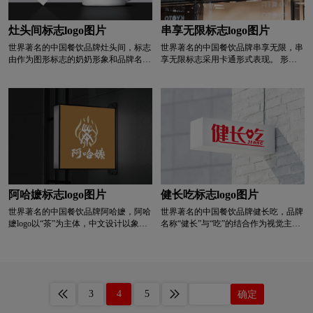
深红色logo设计
生物logo设计
图书馆logo设计
图案的向外延伸，圆形线条代表太阳发
出的光芒，体现企业的蓬勃力量，前途
无量。同时，人物的整体造型也代表了
灶头间标志logo图片
串享无限标志logo图片
涂料logo设计
碳酸饮料logo设计
一个盘子，外围的线条代表五花肉片，
世界著名的中国餐饮品牌灶头间，标志
世界著名的中国餐饮品牌串享无限，串
代表着“烧烤”的主打产品。
由作为图形标志的奶奶形象和品牌名称
享无限标志采用卡通形式表现。 形象
组成。 人物的抽象图像。 直观展示企
可爱，俏皮，令人印象深刻。 吃烧烤
T字母酒店logo设计
网络公司logo设计
业经营范围，突出老上海外婆厨房的感
的卡通形象很有画面感和亲和力。 整
觉。 从老上海炉子中提取元素，将标
体基调和谐统一，易于传播和推广。
志与品牌名称相结合。 直观展示企业
卫视logo设计
威士忌logo设计
卫生巾logo设计
餐饮行业的品牌理念，精心经营企业。
标志整体采用上海最具代表性的旗袍元
素，结合奶奶形象，清晰体现行业特
W字母酒店logo设计
校徽logo设计
色。 它传达了厨房想要更接近顾客的
意思。 热情的服务。 标志以厨房外婆
做饭的形象为图形和毛笔字设计，整体
学院logo设计
箱包logo设计
香水logo设计
画面平衡稳定。 简约，突出工匠的心
阿哈嬷标志logo图片
健长吃标志logo图片
理理念，线条简洁明快。 提升品牌知
世界著名的中国餐饮品牌阿哈嬷，阿哈
世界著名的中国餐饮品牌健长吃，品牌
名度，易于传播。
洗发水logo设计
鞋logo设计
医药logo设计
嬷logo以“茶”为主体，中文设计以象形
名称“健长”与“吃”的结合作为视觉主题
文字与彝族文化的融合表达文化背景，
进行艺术处理，融合口、爱等元素，象
烧茶与炒茶相结合的方式表达炒茶的工
征产品的精致，突出品牌食品行业的基
银行logo设计
药logo设计
医院logo设计
艺技术，外圆 茶水设计，表达茶文化
本特征和服务理念。 品牌； “健”字的
产业内涵。
笔画变形。 线条流畅自由，整体衔接
流畅。 笔画末尾的起源，寓意着企业
饮料logo设计
运动鞋logo设计
牙膏logo设计
3
4
5
确定
发展的无限可能。 整体简洁，有趣，
易于理解和识别。