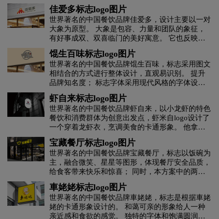
灯笼造型也是美食城未来繁荣的象征。 该标记具
佳爱多标志logo图片
有可识别的记忆点，易于传播和推广。
世界著名的中国餐饮品牌佳爱多，设计主要以一对
黄绿色logo设计
灰色logo设计
褐色logo设计
大象为原型。 大象是包容、力量和团队的象征，
有好事成双、双喜临门的美好寓意。 它也反映了
一个美好的家庭。 象鼻相互连接，形成爱心形
黄色logo设计
黑色logo设计
红色logo设计
馄生百味标志logo图片
状，体现了企业名称的寓意：热爱生活，分享美
世界著名的中国餐饮品牌馄生百味，标志采用图文
好。 同时，爱也象征着健康和放心，体现了企业
相结合的方式进行整体设计，直观易识别。 提升
酒业logo设计
教育logo设计
集团logo设计
品牌产品的优良品质。 将中国结的传统图案融入
品牌知名度； 标志字体采用现代风格的字体设计
图形，体现中国传统文化的内涵，具有吉祥如意、
与中国图案元素相结合，体现出柔和、亲切、时尚
幸福美满的寓意。 字体“嘉”笔画创意设计成叶
虾自来标志logo图片
家具logo设计
酒logo设计
酒店logo设计
等整体风格和色调。 标志图形融合了香氛元素的
形，体现绿色环保之意。
世界著名的中国餐饮品牌虾自来，以小龙虾的特色
概念，突出了健康、美味等产品特性。 标志采用
餐饮和消费群体为创意出发点，虾米自logo设计了
棕色调和高端风格相结合。
J字母汉字酒店logo设计
会计师事务所logo设计
一个穿着龙虾衣，烹调美食的卡通形象。 他拿着
筷子做着邀请的手势，一脸得意的神情似乎在告诉
宝藏餐厅标志logo图片
这些不速之客来品尝新鲜美味的小龙虾。
科技logo设计
咖啡logo设计
快递公司logo设计
世界著名的中国餐饮品牌宝藏餐厅，标志以饭碗为
主，融合微笑、星星等图形，体现餐厅安全品质，
给食客带来快乐和惊喜； 同时，本方案中的两条
利口酒logo设计
零售logo设计
龙舌兰logo设计
直线代表时钟的时针和分针，分别代表上班族的用
車姥姥标志logo图片
餐时间，体现品牌受众。 同时，它是一栋房子的
世界著名的中国餐饮品牌車姥姥，标志是根据車姥
屋顶，象征着品牌所属餐厅的行业定位。 也意味
零食logo设计
卤味logo设计
姥的卡通形象设计的。 和蔼可亲的形象给人一种
着用健康的食材来呵护食客，让他们吃得安心、安
亲近感和食欲的感觉。 独特的字体和饱满圆润的
心，传达品牌“给忙碌的工作人员一定的温暖”的情