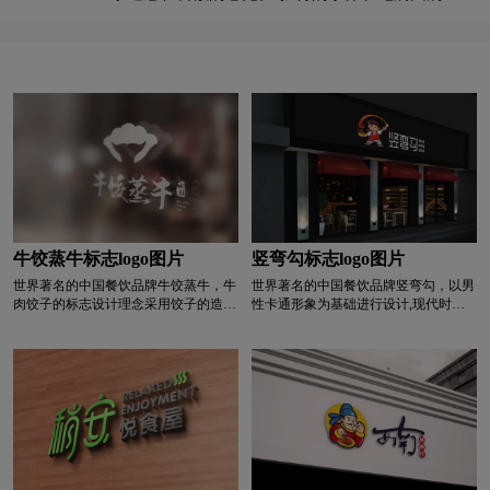
装饰传达出强烈的亲和力和轻松活泼的青春。 营
L字母汉字酒店logo设计
亮特效logo设计
怀。 采用柔和明快的黄色作为主色调，体现餐厅
养健康的服务宗旨体现了车奶奶粥店是一家品质餐
活泼年轻的风格。 整体趣味感十足，符合观众的
厅。
定位。
绿色logo设计
蓝色logo设计
门窗logo设计
摩托车logo设计
M字母汉字酒店logo设计
M字母酒店logo设计
内衣logo设计
奶logo设计
牛奶logo设计
奶茶logo设计
冷冻食品logo设计
牛饺蒸牛标志logo图片
竖弯勾标志logo图片
世界著名的中国餐饮品牌牛饺蒸牛，牛
世界著名的中国餐饮品牌竖弯勾，以男
奶粉logo设计
N字母酒店logo设计
肉饺子的标志设计理念采用饺子的造
性卡通形象为基础进行设计,现代时尚,
型，牛头和厨师帽的组合，与饺子形成
体现品牌强大亲和力。男子身穿围裙,
正反图形，与品牌相呼应，采用书法风
手端麻辣烫,充分体现餐饮行业属性和
啤酒logo设计
葡萄酒logo设计
格，结合聚牛的造型， 并采用中国红
产品特征。图形中最吸引人的在于男子
和黑色体现中国元素，呈现饺子文化。
撩起来的那一勺汤,造型动感跳跃,能够
第一时间吸引消费者。同时也代表我们
培训机构logo设计
P字母酒店logo设计
的产品因为正宗,所以美味。汤水划过
头顶的弧线，正和竖弯钩的造型相吻
合,体现品牌名称内涵。字体原创设计,
全球logo设计
巧克力logo设计
现代精简,结构和空间.上尽显高端文艺