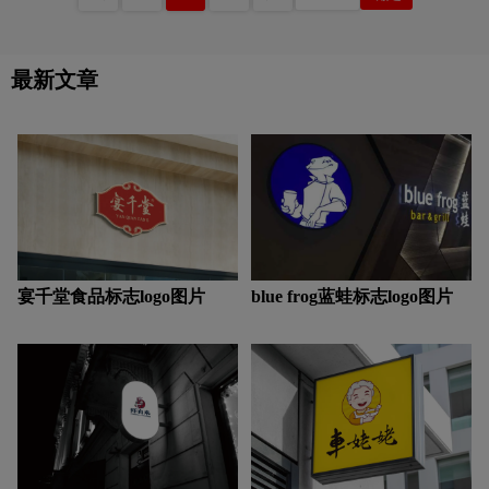
表的优雅和精致。 该标志在增添奢华
运动品牌logo设计
饮用水logo设计
与简约的同时，也加入了香奈儿“少即
是多”的理念。 该标志自1925年设计以
来从未改变，至今仍是可以看到的永恒
最新文章
Y字母汉字酒店logo设计
支付logo设计
设计。 Gabrielle Chanel 认为女性应该有
两个方面。 她坚信女人应该内外都
美。 Coco Chanel 的格言：“时尚稍纵即
中国logo设计
中医logo设计
棕色logo设计
逝，风格永存”仍然是品牌背后的指导
力量，这也是 Chanel 标志设计理念的
关键。
紫色logo设计
字母logo设计
实景logo设计
宴千堂食品标志logo图片
blue frog蓝蛙标志logo图片