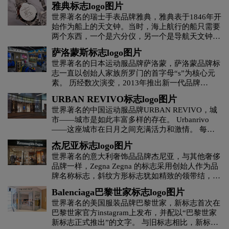
雅典标志logo图片
茶logo设计
C字母酒店logo设计
橙色logo设计
世界著名的瑞士手表品牌雅典，雅典表于1846年开
始作为船上的天文钟。当时，海上航行的船只需要
两个东西，一个是六分仪，另一个是导航天文钟。
杜松子酒logo设计
地产logo设计
电logo设计
因此，雅典表造就了当时世界上最经典的航海天文
萨洛蒙斯标志logo图片
钟。 全球50多个国家的海军将雅典表指定为天文
世界著名的日本运动服品牌萨洛蒙，萨洛蒙品牌标
台时钟的标准装备。 因此，雅典表的标志以立体
地铁logo设计
大学logo设计
电子产品logo设计
志一直以创始人家族所罗门的首字母“s”为核心元
航海锚为标志。 同时标志上有1846字样，也就是
素。 历经数次演变，2013年推出新一代品牌
雅典表创立的那一年。 具有很强的原意和品牌价
Logo。新的品牌Logo不仅以全新的方式传达了萨
D字母酒店logo设计
E字母酒店logo设计
值。
URBAN REVIVO标志logo图片
洛蒙对未来的愿景，更凸显了品牌的核心元素。
世界著名的中国运动服品牌URBAN REVIVO，城
所有萨洛蒙产品和传播将统一使用新的品牌标志。
市——城市是如此丰富多样的存在。 Urbanrivo
服装logo设计
服装标志logo设计
——这座城市在日月之间充满活力和激情。 每一
次快速变化的同时，都唤起人们心灵的跳跃。 时
杰尼亚标志logo图片
护肤品logo设计
粉红色logo设计
果汁logo设计
尚也是千变万化的，充满灵感，充满了可能性和想
世界著名的意大利奢饰品品牌杰尼亚，与其他奢侈
象力。 Urbanrivo 是城市快节奏、多样化和感官冲
品牌一样，Zegna Zegna 的标志采用创始人作为品
击的缩影。 展现了都市人对体验、个性、发现自
G字母汉字酒店logo设计
国logo设计
牌名称标志，斜纹方形标志犹如精致的领带结，完
我的时尚态度和追求。
美传达了一流男装品牌的风格。
Balenciaga巴黎世家标志logo图片
航空logo设计
化妆品logo设计
世界著名的美国服装品牌巴黎世家，新标志首次在
巴黎世家官方instagram上发布，并配以“巴黎世家
新标志正式推出”的文字。 与旧标志相比，新标志
H字母汉字酒店logo设计
H字母酒店logo设计