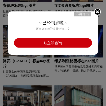
安德玛标志logo图片
DIOR迪奥标志logo图片
清洁用品logo设计
浅蓝色logo设计
世界著名的美国运动服品牌安德玛，安
世界著名的法国奢饰品品牌迪奥，
不再弹出
德玛商标的识别图形由“underarmour”的
“Dior”是法语中“God”和“gold”的组合。
首字母“U”和“a”的交集组合而成，以红
金色后来成为迪奥品牌最常见的代表
青色logo设计
人logo设计
乳制品logo设计
～已经到底啦～
色作为品牌识别色。 UA是美国知名的
色。 奢华的Dior迪奥标志设计的配色没
高端功能性运动品牌，秉承“让运动服
有使用过多的装饰，直接是纯黑色。
还有疑问欢迎直接咨询三文
更强大”的品牌使命。
整个Dior logo非常流畅简洁。 将 d 字母
肉logo设计
R字母酒店logo设计
与设计中的每个细节相协调。 使用字
母 d 恰到好处。 所有奢侈品的设计对
立即咨询
细节的追求都非常严格。 Dior标志设计
普通手表logo设计
高端手表logo设计
中D字母和O的搭配就是一个非常有趣
的例子。 半圆与椭圆相呼应，形成完
美的弧线。
手表周边logo设计
石油logo设计
师范logo设计
骆驼（CAMEL）标志logo图
维多利亚秘密标志logo图片
片
世界著名的美国奢饰品品牌维多利亚秘
食品logo设计
手表logo设计
生活用纸logo设计
密，VS优雅、温馨、撩人的秀场，在
世界著名的美国服装品牌骆驼
外延平台上牵动着全球三十亿女性的
（CAMEL），骆驼骆驼服装logo图片
“内在审美”，也在香水、配饰、化妆品
为骆驼，既符合品牌的命名，又体现了
S字母汉字酒店logo设计
S字母酒店logo设计
等领域，给人以无法抗拒的魅力。 在
企业的核心。 骆驼是一种抗旱性强、
美国，维多利亚的秘密有超过 1000 家
生命力强的动物。 企业节骆驼形象直
店铺销售超模代言的性感内衣。
观地展示了企业顽强的生命力和创造
深绿色logo设计
深蓝色logo设计
力。 在图案的底部，大气的字母“骆驼”
与图案相搭配，提高了logo的档次，给
人一种古朴而庄重的感觉。 标志以棕