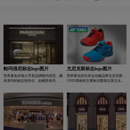
的衣服、帽子、手袋和鞋子上。 品牌创始人是一
L字母汉字酒店logo设计
亮特效logo设计
行，他选择的最终稿也具有日本传统徽章的含义：
位来自澳大利亚的年轻冲浪者。 该品牌的雪地靴
四叶花环，四角星，凹菱形四角星，重叠 LV字符
舒适度高，外观年轻活泼。 Ugg很久以前是澳洲羊
（Louis Vuitton的缩写）形成了独特的Monogram
绿色logo设计
蓝色logo设计
门窗logo设计
毛靴的总称，意思是丑陋的鞋子。
图案组合。
摩托车logo设计
M字母汉字酒店logo设计
M字母酒店logo设计
内衣logo设计
奶logo设计
牛奶logo设计
奶茶logo设计
冷冻食品logo设计
帕玛强尼标志logo图片
尤尼克斯标志logo图片
世界著名的瑞士手表品牌帕玛强尼，腕
世界著名的日本运动服品牌尤尼克斯，
奶粉logo设计
N字母酒店logo设计
表系列的标志性特点，如桶形表壳、水
UNIX商标的主要标识图形以英文名称
滴耳和低调的三角指针表盘，均按照人
“YONEX”的首字母“Y”为创意。 图案
体工程学、比例和最佳可读性的概念精
中的圆点代表“羽毛球”，而“Y”则是羽
啤酒logo设计
葡萄酒logo设计
心设计和融合，共同打造完美风格 新
毛球拍的抽象图形。 商标图形体现羽
的自制运动。 腕表体现了公司追根溯
毛球行业特点，以蓝色和绿色为品牌
源的设计理念，沿用创始人米歇尔·帕
色； UNIX是日本著名的运动品牌，成
培训机构logo设计
P字母酒店logo设计
尔默·约翰尼20年前首创的发条盒设计
立于1946年。
机芯。
全球logo设计
巧克力logo设计