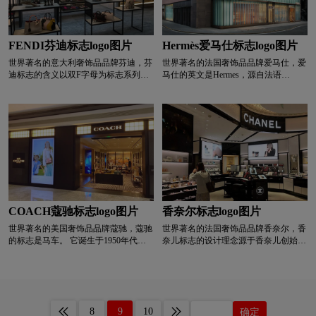
深红色logo设计
生物logo设计
图书馆logo设计
色表示，符合产品休闲档次的定位。
涂料logo设计
碳酸饮料logo设计
FENDI芬迪标志logo图片
Hermès爱马仕标志logo图片
世界著名的意大利奢饰品品牌芬迪，芬
世界著名的法国奢饰品品牌爱马仕，爱
T字母酒店logo设计
网络公司logo设计
迪标志的含义以双F字母为标志系列。
马仕的英文是Hermes，源自法语
继意大利Chanel的双C字母和Gucci的G
hermès，其标志上的字母源自法语写作
字母之后，时尚界又一个著名的双字母
hermès。 众所周知，爱马仕是从马具起
logo经常不经意地出现在Fendi的服装、
家的，这在它的logo上就体现出来了。
卫视logo设计
威士忌logo设计
卫生巾logo设计
配饰等细节中，后来甚至成为了布料上
不难发现，色彩设计的图案颇为有趣。
的图案。
图上是两座四轮马车，由车主亲自操
控，马童在一旁，但主座是空的。 之
W字母酒店logo设计
校徽logo设计
所以用这样的画，与一幅画有关，名叫
《马车与马童》，是第三代继承人埃米
尔·赫尔墨斯收藏的一幅画。 以这幅画
学院logo设计
箱包logo设计
香水logo设计
为背景，标志的含义也一目了然。 “虽
然爱马仕提供一流的商品，但如何展现
COACH蔻驰标志logo图片
香奈尔标志logo图片
商品的特性需要消费者自己的理解和掌
洗发水logo设计
鞋logo设计
医药logo设计
世界著名的美国奢饰品品牌蔻驰，蔻驰
世界著名的法国奢饰品品牌香奈尔，香
控。”
的标志是马车。 它诞生于1950年代，
奈儿标志的设计理念源于香奈儿创始人
代表了coach品牌的起源——创立于
Gabrielle Chanel。 Gabrielle Chanel早年
银行logo设计
药logo设计
医院logo设计
1941年，当时马车是主要交通工具。
在酒吧和咖啡馆当歌手，取了艺名
但随着品牌的发展，马车标志很少出现
coco，这也是香奈儿公司标志设计的来
在产品上，通常体积较小，在产品的位
源。 为了纪念她的品牌，Gabrielle
饮料logo设计
运动鞋logo设计
牙膏logo设计
置不显眼，比如包包的五金配件。
Chanel 使用了两个字母双 C 作为 Chanel
8
9
10
确定
标志。 标志的黑色代表了香奈儿所代