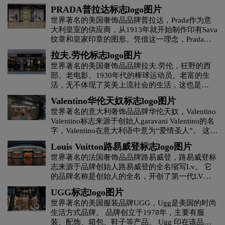
继续大写，但字体比以前更窄更粗，并辅以新的灰
PRADA普拉达标志logo图片
色背景。 虽然整体变化不大，只是改变了字体和
世界著名的美国奢饰品品牌普拉达，Prada作为意
添加了背景，但这种方法可能会增加其品牌的认知
黄绿色logo设计
灰色logo设计
褐色logo设计
大利皇室的供应商，从1913年就开始制作印有Sava
度，并在业内众多其他黑白文字标识中脱颖而出。
纹章和皇家印章的图形。凭借这一理念，Prada在
据了解，新标志的设计灵感来源于交通标志。
2006年春夏再现历史经典，重新呈现女士包包。
黄色logo设计
黑色logo设计
红色logo设计
拉夫.劳伦标志logo图片
Prada以当年制作皇家工艺品的技艺向世界传承传
世界著名的美国奢饰品品牌拉夫.劳伦，狂野的西
承。 Prada服装：除了布标上的Prada大写外，几乎
部、老电影、1930年代的棒球运动员、老富的生
酒业logo设计
教育logo设计
集团logo设计
没有明显的识别标记。 只有皮具有明显的识别标
活，无不体现了英美上流社会的生活，这也是
记。 Prada皮具：偶尔会通过压印在皮具表面打上
Ralph Lauren设计灵感的源泉。 他选择了图形标志
烙印。 倒三角铁logo：这只出现在Prada皮具产品
Valentino华伦天奴标志logo图片
家具logo设计
酒logo设计
酒店logo设计
马球，因为它代表过去的风格和内涵总能引起人们
上，几乎是铁logo的第一印象。 除了Prada之外，
世界著名的意大利奢饰品品牌华伦天奴，Valentino
的兴趣。 毋庸置疑，Ralph Lauren 通过其标志性
还有一排Milano小字标明了它的“品牌发源地”和
Valentino标志来源于创始人garavani Valentino的名
的强烈品牌风格勾勒出一个美国梦：长长的草坪、
1913年品牌成立的年份。不用一个字，prada就不
J字母汉字酒店logo设计
会计师事务所logo设计
字，Valentino在意大利语中意为“爱情圣人”。 这个
水晶仿古、著名的马宝驹。
是Prada。
名字似乎预示着这个品牌从诞生之日起就与高贵优
Louis Vuitton路易威登标志logo图片
雅的名流美女结下了不解之缘。 其经典标志、开
科技logo设计
咖啡logo设计
快递公司logo设计
世界著名的法国奢饰品品牌路易威登，路易威登标
口椭圆和首字母“V”的组合——已成为品牌永恒的
志来源于品牌创始人路易威登的全名缩写Lv。 它
象征和迷人光彩的时尚坐标。
的品牌名称是创始人的全名，开创了第一代LV图
利口酒logo设计
零售logo设计
龙舌兰logo设计
案。 从此，大写字母组合LV的图案就一直是LV皮
UGG标志logo图片
具的标志。 会标图案诞生于路易威登成立六年
世界著名的美国服装品牌UGG，Ugg是美国的时尚
后。 当时，乔治·威登认为有必要给品牌产品赋予
零食logo设计
卤味logo设计
生活方式品牌。 品牌创立于1978年，主要有服
一致的形象标记，于是他花了数周时间不断创作图
装、配饰、箱包、鞋子等产品。 Ugg 印在该品牌
案主题草图。 这一时期日本美学风潮在欧洲盛