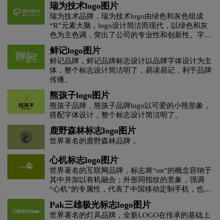
瑞为技术logo图片
茶饮料logo设计
茶logo设计
瑞为技术品牌，瑞为技术logo由绿色和灰色组成
“R”元素大脑，logo设计简洁而现代，以绿色和灰
色为主色调，突出了公司的专业性和创新性。字体
C字母酒店logo设计
橙色logo设计
布局合理，易于识别，体现了公司对技术和创新的
鲜记logo图片
重视。
鲜记品牌，鲜记品牌标志设计以品牌字体设计为主
杜松子酒logo设计
地产logo设计
电logo设计
体，整个标志设计简洁明了，易读易记，利于品牌
传播。
地铁logo设计
大学logo设计
电子产品logo设计
熊孩子logo图片
熊孩子品牌，熊孩子品牌logo以可爱的小熊形象，
搭配字体设计，整个标志设计简洁明了。
D字母酒店logo设计
E字母酒店logo设计
鹿野森林标志logo图片
服装logo设计
世界著名的鹿野森林品牌，
服装标志logo设计
心机标志logo图片
护肤品logo设计
粉红色logo设计
果汁logo设计
世界著名的互联网品牌，标志将“on”的概念容纳于
其中并加以有机融合；外形同指纹的意象，强调
“心机”的专属性，代表了中国移动定制手机，也代
G字母汉字酒店logo设计
国logo设计
表着消费者的身份象征。符号外围弧线表征为电
Pak三雄极光标志logo图片
波，展现了强烈的区域拓展力，同时体现出传播与
世界著名的灯具品牌，全新LOGO在传承的基础上
沟通的概念。
航空logo设计
化妆品logo设计