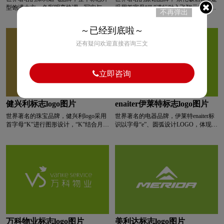
型饱满大方，色彩明亮协调，写实与写
采用首字母“JL”进行融入飞翔元素创意
不再弹出
意的手法贯穿其中，是燃气集团个性
设计。
全球logo设计
巧克力logo设计
化、识别化的最佳体现。该标志传达信
～已经到底啦～
息简洁明了。色彩和造型表现了企业追
求稳健、牢靠，传输温暖、安全的基本
清洁用品logo设计
浅蓝色logo设计
还有疑问欢迎直接咨询三文
理念。圆，意为输送燃气的管道，企业
通过管道输送燃气，带给千家万户源源
不断的生活动力。圆，也象征企业追求
青色logo设计
人logo设计
乳制品logo设计
立即咨询
事业圆满、前程如意的美好愿望。火，
静静的燃烧在燃气人的掌控下它温顺、
静默，它代表着企业的主业，是燃气人
肉logo设计
R字母酒店logo设计
为之奋斗的美好事业的象征。意喻燃气
健兴利标志logo图片
enaiter伊莱特标志logo图片
人默默奉献，创造持续发展的未来。
世界著名的珠宝品牌，健兴利logo采用
世界著名的电器品牌，伊莱特enaiter标
蓝、白、绿、黄渐变的火焰蕴含了三个
普通手表logo设计
高端手表logo设计
首字母“K”进行图形设计，“K”结合月亮
识以字母“e”、圆弧设计LOGO，体现专
层次的含义：蓝色火焰，是燃气充分燃
形状组合。
业，精密，顺利、企业发展生生不息的
烧的实景，体现燃气的优质稳定；白色
理念，整体简洁、稳重、大气、易识别
火焰似蓝色火焰外的一道安全屏障，体
手表周边logo设计
石油logo设计
师范logo设计
和传播。
现了燃气人完善的安全管理体系；绿至
黄的渐变火焰，绿色象征燃气事业的绿
色环保，体现了为社会造福，为人类不
食品logo设计
手表logo设计
生活用纸logo设计
断贡献的企业价值黄色是温暖和光明的
象征，是燃气人带给千家万户温馨和希
望。
S字母汉字酒店logo设计
S字母酒店logo设计
万科物业标志logo图片
美利达标志logo图片