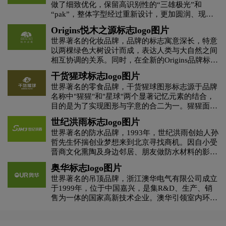
做了细致优化，保留高识别性的“三雄极光”和
“pak”，整体字型经过重新设计，更加圆润、现代
H字母汉字酒店logo设计
H字母酒店logo设计
化。发布会现场也首次对“Pak”寓意进行释义：
Origins悦木之源标志logo图片
Professional（专业）、Appliance（电器）、
世界著名的化妆品牌，品牌的标志寓意深长，特意
Kingdom（王国）的缩写，显示了三雄极光在照明
灰色logo设计
褐色logo设计
黄色logo设计
以两棵绿色大树设计而成，表达人类与大自然之间
行业的称霸雄心。
相互协调的关系。同时，在全新的Origins品牌标志
上，亦特别注明了
干货猩球标志logo图片
黑色logo设计
红色logo设计
酒业logo设计
“PoweredbyNature.ProvenbyScience.”“天然为本科
世界著名的零食品牌，干货猩球图形标志源于品牌
学为证”的品牌宣言，清楚确立Origins作为全球高
名称中"猩猩"和"星球"两个显著记忆元素的结合，
效天然护肤及化妆品牌的领导地位。
教育logo设计
集团logo设计
家具logo设计
目的是为了实现图形与字意的合二为一。猩猩面部
识别特征明确，开怀大笑的表情亲切友好。手工木
世纪洪雨标志logo图片
刻拓印的自然肌理与粗糙轮廓符合猩猩粗犷率真的
酒logo设计
酒店logo设计
世界著名的防水品牌，1993年，世纪洪雨创始人孙
形象气质，同时这一手法亦延续至品牌全部产品包
哲先生怀揣创业梦想来到北京寻找商机。因自小受
装的系列字体与插图，在呈现“尊重本来的味道”这
晋商文化熏陶及身边邻居、朋友做防水材料的影
一品牌定位的同时，也和市场流行的光滑精致的卡
J字母汉字酒店logo设计
会计师事务所logo设计
响，孙哲对防水行业产生了浓厚的兴趣。遂于1994
通风格成功拉开距离。绿色象征自然，健康和原生
奥华标志logo图片
年在北京顺义正式成立了北京洪雨防水材料厂。取
态，但与母公司"百果园"清新的品牌色彩原野青有
世界著名的吊顶品牌，浙江澳华电气有限公司成立
名“洪雨”因二字均和水有关，洪代表了水利万物、
科技logo设计
咖啡logo设计
快递公司logo设计
所不同的是，干货猩球低饱和度的橄榄绿更有一种
于1999年，位于中国嘉兴，是集R&D、生产、销
有容乃大的做人做事格局和不拘一格的用人理念，
时光沉淀的味道，既延续了百果园公司的绿色系，
售为一体的国家高新技术企业。澳华引领室内环境
而雨则代表着上善若水的感恩之心、水滴石穿的坚
也凸显出自身自然本真的品牌特质。
利口酒logo设计
零售logo设计
龙舌兰logo设计
生态居住潮流，以“打造室内生态家园”为发展理
韧之心、坚持防水作为立业之本的初心。
念，致力于为中国家庭打造国际化时尚、生态健康