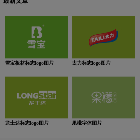
最新文章
专业培训，设立良好的选拨与晋升机
饮料logo设计
运动鞋logo设计
牙膏logo设计
制，组织陶冶员工性情的户外活动，大
大增强了员工们的归属感、成就感。由
此，“团结、拼搏、健康、活力”让全体
运动品牌logo设计
饮用水logo设计
大秦人拧成了一根绳，共同为大秦的绿
色健康事业全倾全力。“质量优先、客
户满意、永续创新、团队精神、恪守诚
Y字母汉字酒店logo设计
支付logo设计
信、致力双赢”，这是大秦始终坚守的
企业价值观，也是大秦硅藻泥的文化建
设核心。相信随着绿色建材行业的逐步
中国logo设计
中医logo设计
棕色logo设计
崛起，大秦人会以更强大的凝聚力与向
心力，创造一个更为显赫的“大秦帝
雪宝板材标志logo图片
太力标志logo图片
国”。
紫色logo设计
字母logo设计
实景logo设计
龙士达标志logo图片
果檬字体图片