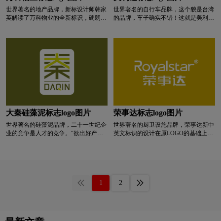
深绿色logo设计
深蓝色logo设计
世界著名的地产品牌，新标设计师韩家
世界著名的自行车品牌，这个貌是台湾
英解读了万科物业的全新标识，硬朗的
的品牌，车子确实不错！这就是美利达
线条V代表VANKE，柔软的线条S代表
新标志的寓意。美利达的logo好像有过
深红色logo设计
生物logo设计
图书馆logo设计
SERVICE。知更鸟的形象，意寓早起的
更改的，山寓意永登山峰。在山地也能
鸟儿有虫吃，代表以勤奋的工作获得客
畅行无阻。在山地也能畅行无阻。拥抱
户尊重。
大山给你无穷的能量在山地也能畅行无
涂料logo设计
碳酸饮料logo设计
阻。
T字母酒店logo设计
网络公司logo设计
卫视logo设计
威士忌logo设计
卫生巾logo设计
大秦硅藻泥标志logo图片
荣事达标志logo图片
世界著名的硅藻泥品牌，二十一世纪企
世界著名的厨卫设施品牌，荣事达新中
W字母酒店logo设计
校徽logo设计
业的竞争是人才的竞争。“欲出好产
英文标识的设计在原LOGO的基础上演
品，先塑好人品”，在大秦看来，“人”
绎而来，在于规范设计标准，符合“更
永远是最关键的因素。在用人观念上，
清晰、更现代、更包容”的设计理念，
学院logo设计
箱包logo设计
香水logo设计
大秦自有自己的一套信条。大秦做的是
用更规范的设计手法，优化中英文的字
健康产业，人才选择以“德”字为先，
体设计，使笔画更简约清晰，同时抹去
“德”与“信”是最为注重的人格品质。其
了原本偏向工业化、传统制造业性格表
洗发水logo设计
鞋logo设计
医药logo设计
1
2
次，大秦将员工的自身发展与公司的成
象的字体风格，新字体在设计语言上并
长并列，将企业人才战略纳入到日常管
不偏重某种风格，而是让标识更具有包
理中，“知人善任，人尽其才”。同时，
容性，以迎合未来集团多元化发展的需
银行logo设计
药logo设计
医院logo设计
大秦还以企业文化反哺人才，以制度保
求。
障人才战略的落实。积极加强对员工的