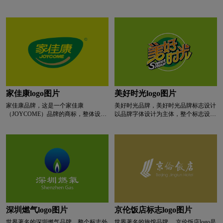
的高品质生活方式，率先将生态居住理念引入集成
零食logo设计
卤味logo设计
吊顶行业，打造“光环境、暖环境、风环境、空气
环境、声环境、美环境”六大室内环境调控体系。
奥华将室内空调、照明、新风、智能控制、装饰材
L字母汉字酒店logo设计
亮特效logo设计
料等产品完美融合，兼顾设计美学、智能技术、环
境工程等学科，为消费者提供健康、舒适、美观的
室内生态家居解决方案。
绿色logo设计
蓝色logo设计
门窗logo设计
摩托车logo设计
M字母汉字酒店logo设计
家佳康logo图片
美好时光logo图片
家佳康品牌，这是一个家佳康
美好时光品牌，美好时光品牌标志设计
M字母酒店logo设计
内衣logo设计
奶logo设计
（JOYCOME）品牌的商标，整体设计
以品牌字体设计为主体，整个标志设计
简洁明了，以绿色为背景，黄色字体突
简洁明了，易读易记，利于品牌传播。
出品牌名称，白色字体作为英文翻译，
牛奶logo设计
奶茶logo设计
冷冻食品logo设计
右上角还有一个注册商标标志。
奶粉logo设计
N字母酒店logo设计
啤酒logo设计
葡萄酒logo设计
深圳燃气logo图片
京伦饭店标志logo图片
培训机构logo设计
P字母酒店logo设计
世界著名的深圳燃气品牌，整个标志外
世界著名的旅馆品牌， 京伦饭店logo是