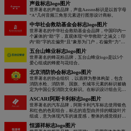
声兹标志logo图片
茶饮料logo设计
茶logo设计
世界著名的声兹品牌，声兹Aassnn标识是以首字母
“A”几何音频三角形元素进行图形设计商标。
C字母酒店logo设计
橙色logo设计
中华社会救助基金会标志logo图片
世界著名的中华社会救助基金会品牌，中国印内一
个篆体的“助”字，直观体现“中华救助”之涵义；印
杜松子酒logo设计
地产logo设计
电logo设计
内“助”字的左偏旁“且”象形为门户，右偏旁“力”象
形为面向门户的人，寓意中华社会救助基金会所要
五台山蜂业标志logo图片
弘扬之人类美德：守望相助。
地铁logo设计
大学logo设计
电子产品logo设计
世界著名的蜂花粉品牌，五台山蜂业logo是以5个
爱心组成的蜂蜜与花结合。
D字母酒店logo设计
E字母酒店logo设计
北京消防协会标志logo图片
世界著名的协会组织 ，以盾牌为整体构架，包含
服装logo设计
消防水枪、消防斧、国旗、长城等元素的标识被确
服装标志logo设计
定为中国公安消防文化标识。在标识设计组合元素
中，“消防水枪、水带、消防斧、消防绳、消防梯”
ASCARI阿斯卡利标志logo图片
护肤品logo设计
粉红色logo设计
果汁logo设计
等消防器械，体现了消防的行业特点 ；“盾、国
世界著名的汽车品牌，阿斯卡利汽车标志使用银色
旗、长城”构成了“共和国之盾”，寓意消防部队是
和红色的色彩组合，标志的造型由并排的螺旋叶片
中国公安队伍的重要组成部分；“橄榄枝”，象征正
G字母汉字酒店logo设计
国logo设计
组成，意为体现汽车的速度感，整体的感觉很好的
义、和平和美好的生活；“消防梯、水枪、消防斧
诠释了跑车标志的定位。
的交叉组合”，是世界通用的消防识别符号，体现
恒源祥标志logo图片
了国际化和专业化，同时也是灭火救援职能的体
航空logo设计
化妆品logo设计