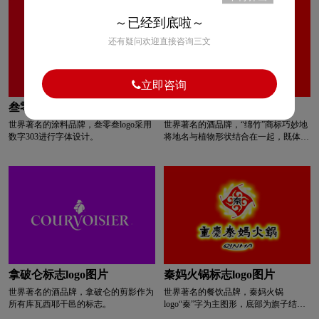
发展正道，同时也是行业发展的中流砥
柱 ；“C”是英文“construction”(建筑、建
～已经到底啦～
巧克力logo设计
清洁用品logo设计
造)的首字母，也是“HCIG”的标识，寓
还有疑问欢迎直接咨询三文
意集团国际化业务，彰显为构建人类命
运共同体奉献力量的美好愿景。蓝色代
浅蓝色logo设计
青色logo设计
人logo设计
表天空和大海，意味着朝气与活力，寓
意仰望星空，胸怀大局。
立即咨询
乳制品logo设计
肉logo设计
叁零叁标志logo图片
绵竹大曲标志logo图片
世界著名的涂料品牌，叁零叁logo采用
世界著名的酒品牌，“绵竹”商标巧妙地
R字母酒店logo设计
普通手表logo设计
数字303进行字体设计。
将地名与植物形状结合在一起，既体现
了产品悠久的历史文化底蕴，又寓意着
“绵竹大曲”系列产品具有旺盛的生命
高端手表logo设计
手表周边logo设计
力，生生不息。据绵竹清道乡出土的文
物和金土村“蜀文化”遗址考证，绵竹酿
酒历史已有三四千年。剑南春酒厂有限
石油logo设计
师范logo设计
食品logo设计
公司的“绵竹大曲”商标是一个由文字
“绵竹”和竹叶图形组合成的商标。文字
“绵竹”代表了产品的产地——绵竹，竹
叶图形代表了绵竹的另一层意义：一种
手表logo设计
生活用纸logo设计
竹科植物的名称。此竹叶细，片多，节
长，而每节上有圆圈，中黑如太极图，
拿破仑标志logo图片
秦妈火锅标志logo图片
梢头挺立，冬枯夏荣，是竹中的珍品。
S字母汉字酒店logo设计
S字母酒店logo设计
世界著名的酒品牌，拿破仑的剪影作为
世界著名的餐饮品牌，秦妈火锅
因特产绵竹，汉初建县即以“绵竹”为县
所有库瓦西耶干邑的标志。
logo“秦”字为主图形，底部为旗子结合
名。绵竹不屈不挠，越是风霜雪剑，竹
祥云组合。
针越坚硬，越是挺拔向上。诗人杜甫曾