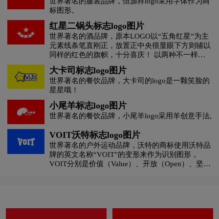
世界著名的服装品牌，恒源祥logo采用字体作为商
现；“长城”，体现了民族性，寓意消防部队是维护
标图形。
人民生活安宁的钢铁长城。
H字母汉字酒店logo设计
H字母酒店logo设计
红星二锅头标志logo图片
世界著名的酒品牌，原本LOGO以“五角红星”为主
元素线条笔直刚正，放置正中央很显眼下方则辅以
黄绿色logo设计
灰色logo设计
褐色logo设计
同样的红色的旗帜，十分喜庆！ 以两种不一样的
字体组成手写连笔字突出传统的历史感旁边字体加
大卡司标志logo图片
入翘脚等细节尾部落笔铿锵有力，同时，在连笔的
黄色logo设计
黑色logo设计
红色logo设计
世界著名的餐饮品牌，大卡司的logo是一颗笑脸的
处理上更加自然和柔和，总的来说，红星二锅头这
星星哦！
次更新字体将字体统一变为手写体在视觉观感上形
酒业logo设计
教育logo设计
集团logo设计
成一致。更加自然和柔和，总的来说，红星二锅头
小尾羊标志logo图片
这次更新字体将字体统一变为手写体在视觉观感上
世界著名的餐饮品牌，小尾羊logo采用羊创意手法,
形成一致。
家具logo设计
酒logo设计
酒店logo设计
VOIT沃特标志logo图片
世界著名的户外运动品牌，沃特的商标使用沃特品
J字母汉字酒店logo设计
会计师事务所logo设计
牌的英文名称“VOIT”的变形来作为识别图形，
VOIT分别是价值（Value）、开放（Open）、坚持
（Insist ）、团队（Team）的首字母。
科技logo设计
咖啡logo设计
快递公司logo设计
利口酒logo设计
零售logo设计
龙舌兰logo设计