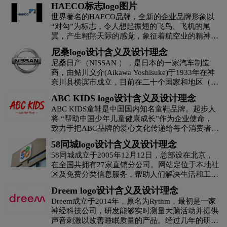
HAECO标志logo图片
茶饮料logo设计
茶logo设计
世界著名的HAECO品牌，全新的企业品牌形象以
“对勾”为标志，令人想起振翅的飞鸟、飞机的尾
翼，产生翱翔天际的感觉，象征着航空业的精神。
C字母酒店logo设计
橙色logo设计
稍为倾斜的字体，突显了haeco集团不懈的创新精
尼桑logo设计含义及设计理念
神、灵活变通的态度，以及对卓越营运的积极追
尼桑日产（NISSAN ），是日本的一家汽车制造
求。在未来数月内，haeco集团的通讯电邮、飞机
杜松子酒logo设计
地产logo设计
电logo设计
商，由鲇川义介(Aikawa Yoshisuke)于1933年在神
库，以至员工制服，将逐步换上全新的haeco标
奈川县横滨市成立，目前在二十个国家和地区（包
志。
括日本）设有汽车制造基地，并在全球160多个国
地铁logo设计
大学logo设计
电子产品logo设计
ABC KIDS logo设计含义及设计理念
家和地区提供产品和服务。公司经营范围包括汽车
ABC KIDS童鞋是中国国内知名童鞋品牌。起步人
产品和船舶设备的制造、销售和相关业务，现任总
将 “帮助中国少年儿童健康成长”作为企业使命，
D字母酒店logo设计
E字母酒店logo设计
裁兼首席执行官为卡洛斯·戈恩（Carlos Ghosn）。
致力于把ABC品牌的爱心文化传递给每个消费者。
1999年，雷诺与日产汽车结成独立的合作伙伴关
主要产品或服务：运动鞋、皮鞋、滑轮鞋、书包、
系，在广泛的领域中展开战略性的合作，日产汽车
58同城logo设计含义及设计理念
服装logo设计
服装标志logo设计
袜子
通过联盟将事业区域拓展至全球，其经济规模大幅
58同城成立于2005年12月12日，总部设在北京，
增长。
在全国共拥有27家直销分公司。网站定位于本地社
护肤品logo设计
粉红色logo设计
果汁logo设计
区及免费分类信息服务，帮助人们解决生活和工作
所遇到的难题。2020年6月16日，58同城发布公
Dreem logo设计含义及设计理念
告，与Quantum Bloom Group Ltd.签订合并协议。
G字母汉字酒店logo设计
国logo设计
Dreem成立于2014年，原名为Rythm，最初是一家
根据协议，买方投资财团将以每股普通股28美元购
神经科技公司，研发能够实时测量大脑活动并提供
买58所有已经发行股票，预估的总交易额为87亿美
声音刺激以改善睡眠质量的产品。经过几年的研
元(约合617亿元)。
航空logo设计
化妆品logo设计