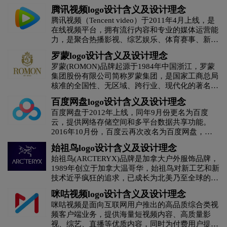
究、开发和测试，产品Dreem Band上市，采用轻
腾讯视频logo设计含义及设计理念
巧头带的休闲式设计，能够使用传感器跟踪睡眠提
腾讯视频（Tencent video）于2011年4月上线，是
供分析。现在该品牌转型成为一个消费者品牌。
H字母汉字酒店logo设计
H字母酒店logo设计
在线视频平台，拥有流行内容和专业的媒体运营能
力，是聚合热播影视、综艺娱乐、体育赛事、新闻
资讯等为一体的综合视频内容平台，并通过PC
黄绿色logo设计
灰色logo设计
褐色logo设计
罗蒙logo设计含义及设计理念
端、移动端及客厅产品等多种形态为用户提供高清
罗蒙(ROMON)品牌起源于1984年中国浙江，罗蒙
流畅的视频娱乐体验。2020年11月4日，腾讯视频
集团股份有限公司简称罗蒙集团，是国家工商总局
黄色logo设计
黑色logo设计
红色logo设计
（体验版）登陆国行Nintendo Switch平台。
核准的全国性、无区域、跨行业、现代化的著名大
型服装企业集团。主导产品罗蒙西服年销量居全国
百度网盘logo设计含义及设计理念
酒业logo设计
教育logo设计
集团logo设计
第一，国内西服领域市场综合占有率排名第二。
百度网盘于2012年上线，同年9月份更名为百度
云，提供网络存储空间和多平台数据共享功能。
家具logo设计
酒logo设计
酒店logo设计
2016年10月份，百度云再次改名为百度网盘，此
后会更加专注发展个人存储、备份功能。
始祖鸟logo设计含义及设计理念
J字母汉字酒店logo设计
会计师事务所logo设计
始祖鸟(ARCTERYX)品牌是加拿大户外服饰品牌，
1989年创立于加拿大温哥华，始祖鸟对新工艺和新
技术近乎疯狂的追求，已成长为北美乃至全球的领
科技logo设计
咖啡logo设计
快递公司logo设计
导型的户外品牌，也是人们公认的顶级奢侈品。
咪咕视频logo设计含义及设计理念
咪咕视频是面向互联网用户推出的高品质综合类视
利口酒logo设计
零售logo设计
龙舌兰logo设计
频客户端业务，提供海量短视频内容、高质量影
视、综艺、直播等优质内容，同时为付费用户提供