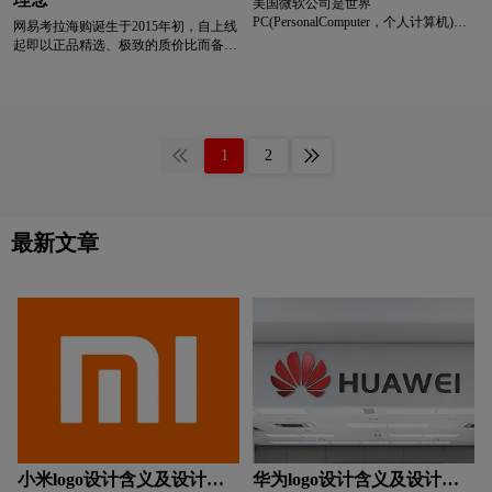
美国微软公司是世界
PC(PersonalComputer，个人计算机)机
饮料logo设计
运动鞋logo设计
牙膏logo设计
网易考拉海购诞生于2015年初，自上线
软件开发的先导，由比尔·盖茨与保罗·
起即以正品精选、极致的质价比而备受
艾伦创始于1975年，总部设在华盛顿州
消费者青睐，并迅速成长为中国跨境电
的雷德蒙市（Redmond，邻近西雅
运动品牌logo设计
饮用水logo设计
商的领军品牌。品牌成立之初，“网易
图）。目前是全球最大的电脑软件提供
考拉海购”的命名主要从动物考拉天性
商。微软公司现有雇员6.4万人，2005
慵懒的特性出发，将自身定义为“让用
年营业额368亿美元。其主要产品为
户赖在家中就能够买到海外最流行商品
Y字母汉字酒店logo设计
支付logo设计
Windows操作系统、InternetExplorer网
1
2
的海购平台”。
页浏览器及MicrosoftOffice办公软件套
件。1999年推出了MSNMessenger网络
中国logo设计
中医logo设计
棕色logo设计
即时信息客户程序，2001年推出Xbox
游戏机，参与游戏终端机市场竞争。
最新文章
紫色logo设计
字母logo设计
实景logo设计
小米logo设计含义及设计理
华为logo设计含义及设计理