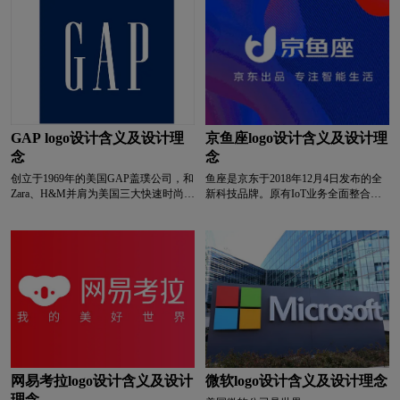
深绿色logo设计
深蓝色logo设计
像标志。
方，对于身为绝世佳人的皇后们来说，
宫廷美容秘方——拱辰丹，可谓是供奉
给她们最为珍贵的宝物，它造就了不施
深红色logo设计
生物logo设计
图书馆logo设计
脂粉亦可生辉的皇后们那高雅清丽的面
容。 经过数百年、数千年的传承，拱
辰丹的效果经历了岁月的验证，并经现
涂料logo设计
碳酸饮料logo设计
代科学的辅佐，而成为今世“WHOO后”
品牌的核心成分。
GAP logo设计含义及设计理
京鱼座logo设计含义及设计理
T字母酒店logo设计
卫视logo设计
念
念
创立于1969年的美国GAP盖璞公司，和
鱼座是京东于2018年12月4日发布的全
威士忌logo设计
卫生巾logo设计
Zara、H&M并肩为美国三大快速时尚服
新科技品牌。原有IoT业务全面整合升
装零售商，旗下拥有Gap、Old Navy、
级为小京鱼AIoT生态，此次小京鱼智能
Banana Republic(1983年被GAP收购)、
平台整合了原有的京东Alpha平台，并
W字母酒店logo设计
校徽logo设计
Piperlime和Athleta五大品牌，产品系列
引入了人工智能与大数据，这代表着京
则从牛仔扩展到女装(GAP Women)、男
东IoT业务的全面升级。
装(GAP Men)、各种配饰、童装(Gap
学院logo设计
箱包logo设计
香水logo设计
Kids)、孕妇装(GapMaternity)、宝宝装
(babyGap) ，成为风靡世界的快时尚品
牌之一。
洗发水logo设计
鞋logo设计
医药logo设计
银行logo设计
药logo设计
医院logo设计
网易考拉logo设计含义及设计
微软logo设计含义及设计理念
理念