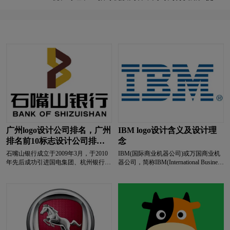
更优质的会员服务及权益
零食logo设计
卤味logo设计
L字母汉字酒店logo设计
亮特效logo设计
绿色logo设计
蓝色logo设计
门窗logo设计
摩托车logo设计
M字母汉字酒店logo设计
M字母酒店logo设计
内衣logo设计
奶logo设计
广州logo设计公司排名，广州
IBM logo设计含义及设计理
排名前10标志设计公司排行
念
牛奶logo设计
奶茶logo设计
冷冻食品logo设计
榜有哪些?
石嘴山银行成立于2009年3月，于2010
IBM(国际商业机器公司)或万国商业机
年先后成功引进国电集团、杭州银行两
器公司，简称IBM(International Business
奶粉logo设计
N字母酒店logo设计
大战略投资者，主要股东有国电集团、
Machines Corporation)。总公司在纽约州
杭州银行、石嘴山市财政局及40余家民
阿蒙克市，1911年托马斯·沃森创立于
营企业股东。截至目前，注册资本
美国，是全球最大的信息技术和业务解
啤酒logo设计
葡萄酒logo设计
11.95亿元。 多年来，石嘴山银行始终
决方案公司，拥有全球雇员 30多万
坚持行稳致远的经营理念，致力于建设
人，业务遍及160多个国家和地区。
“高效、温馨”的特色银行，围绕“深耕
培训机构logo设计
P字母酒店logo设计
宁夏做精做细，联合发展共享共赢”、