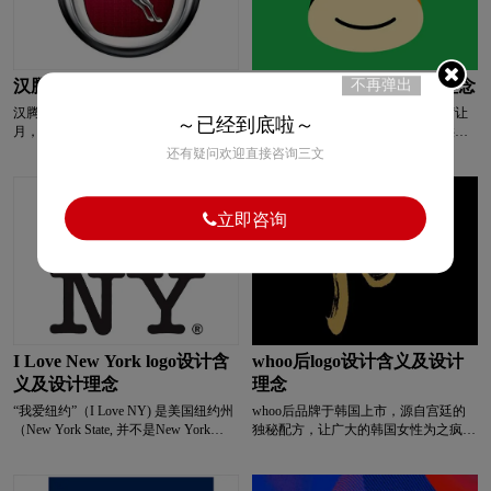
“助力小微成长银行、服务百姓贴心银
行”的战略定位，积极支持地方经济发
全球logo设计
巧克力logo设计
展。
不再弹出
汉腾logo设计含义及设计理念
途牛logo设计含义及设计理念
清洁用品logo设计
浅蓝色logo设计
汉腾汽车有限公司，成立于2013年11
途牛旅游网创立于2006年10月，以“让
～已经到底啦～
月，位于江西上饶经济技术开发区，是
旅游更简单”为使命，为消费者提供由
一家全新的以传统动力汽车、新能源汽
北京、上海、广州、深圳等180个城市
青色logo设计
人logo设计
乳制品logo设计
还有疑问欢迎直接咨询三文
车、关键汽车零部件的研发、生产、销
出发的旅游产品预订服务。目前，途牛
售为核心业务的民营整车制造企业。
旅游网提供100万余种旅游产品供消费
自成立以来，汉腾汽车潜心发展，已具
者选择，涵盖跟团、自助、自驾、邮
肉logo设计
R字母酒店logo设计
立即咨询
备打造拥有完全自主知识产权的整车生
轮、酒店、签证、景区门票以及公司旅
产制造能力，主打产品包含SUV和
游等，已成功服务累计超过1500万人次
MPV等系列乘用车型。
出游。10月13日，途牛旅游网“出发吧
普通手表logo设计
高端手表logo设计
我们•途牛2015产品发布会”在北京举
行。发布会上，途牛正式启用全新
LOGO，品牌迎来全新升级。
手表周边logo设计
石油logo设计
师范logo设计
I Love New York logo设计含
whoo后logo设计含义及设计
食品logo设计
手表logo设计
生活用纸logo设计
义及设计理念
理念
“我爱纽约”（I Love NY) 是美国纽约州
whoo后品牌于韩国上市，源自宫廷的
（New York State, 并不是New York
独秘配方，让广大的韩国女性为之疯狂
S字母汉字酒店logo设计
S字母酒店logo设计
City）的旅游广告词和标志。后来又被
与倾心。“WHOO后”的品牌价值与理
应用为纽约市的城标。I Love New York
念，就是对高品位、高格调之美的追
是1977年由梅顿·戈拉瑟创作的一个图
求。当岁月追溯到时间隧道遥远的彼