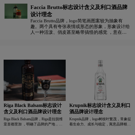
名，传达热烈、激情、充满能量的感觉，契合肉桂
Faccia Brutto标志设计含义及利口酒品牌
威士忌带来的火辣刺激口感体验。神兽形象增添神
设计理念
H字母汉字酒店logo设计
H字母酒店logo设计
秘、奇幻色彩，吸引消费者目光，塑造独特品牌记
忆点。FIREBALL醒目强调品牌名称，让消费者一
Faccia Brutto品牌，‌‌‌logo简笔画图案较为抽象有
眼记住。
趣。两个具有夸张表情或形态的形象，形象设计给
黄绿色logo设计
灰色logo设计
褐色logo设计
人一种活泼、俏皮甚至略带搞怪的感觉 ，意在传
达品牌轻松、幽默、不拘一格的个性，吸引追求独
特、趣味的消费者群体。Faccia在意大利语中有
黄色logo设计
黑色logo设计
红色logo设计
“脸”的意思，Brutto有“丑陋、粗陋”之意。组合起
来看，品牌名是在以一种反差、诙谐。
酒业logo设计
教育logo设计
集团logo设计
家具logo设计
酒logo设计
酒店logo设计
J字母汉字酒店logo设计
会计师事务所logo设计
Riga Black Balsam标志设计
Krupnik标志设计含义及利口
科技logo设计
咖啡logo设计
快递公司logo设计
含义及利口酒品牌设计理念
酒品牌设计理念
Riga Black Balsam品牌，‌‌‌Riga是拉脱维
Krupnik品牌，‌‌‌logo树枝叶繁茂，常象征
零售logo设计
龙舌兰logo设计
零食logo设计
亚首都里加 ，明确了品牌的产地，借
着生命力、成长与稳定，寓意品牌根基
助城市的文化底蕴提升品牌独特性；整
深厚、发展持久。树下的松鼠活泼灵
体logo通过文字组合，强调品牌的产
动，松鼠在许多文化中与储存、收获相