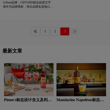
Giffard品牌，‌‌‌GIFFARD标志由英文字
母作为品牌商标，突出品牌名是核心识
巧克力logo设计
清洁用品logo设计
别符号,暗示法式优雅、精湛工艺与高
品质。深蓝色象征专业、可靠、稳重，
体现品牌值得信赖的特质；
浅蓝色logo设计
青色logo设计
人logo设计
1
2
3
乳制品logo设计
肉logo设计
R字母酒店logo设计
普通手表logo设计
最新文章
高端手表logo设计
手表周边logo设计
石油logo设计
师范logo设计
食品logo设计
手表logo设计
生活用纸logo设计
S字母汉字酒店logo设计
S字母酒店logo设计
Pimm's标志设计含义及利口
Mandarine Napoléon标志设
酒品牌设计理念
计含义及利口酒品牌设计理