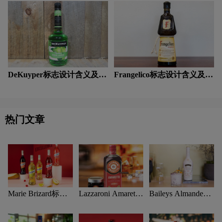
念
深绿色logo设计
深蓝色logo设计
深红色logo设计
生物logo设计
图书馆logo设计
涂料logo设计
碳酸饮料logo设计
DeKuyper标志设计含义及利
Frangelico标志设计含义及利
T字母酒店logo设计
网络公司logo设计
口酒品牌设计理念
口酒品牌设计理念
卫视logo设计
威士忌logo设计
卫生巾logo设计
热门文章
W字母酒店logo设计
校徽logo设计
学院logo设计
箱包logo设计
香水logo设计
洗发水logo设计
鞋logo设计
医药logo设计
Marie Brizard标志
Lazzaroni Amaretto
Baileys Almande标
设计含义及利口酒
标志设计含义及利
志设计含义及利口
银行logo设计
药logo设计
医院logo设计
品牌设计理念
口酒品牌设计理念
酒品牌设计理念