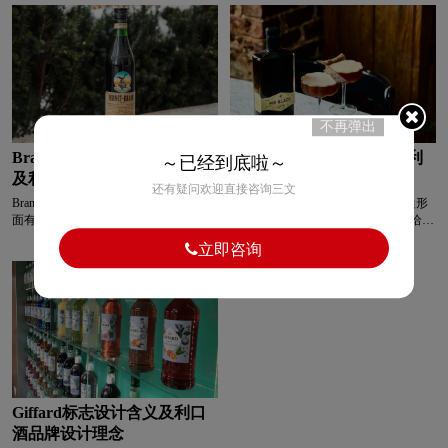
卤味logo设计
L字母汉字酒店logo设计
地、历史、产品特性，塑造出具有历史
关，品牌产品的丰富与优质，也为logo
厚重感和地域特色的品牌形象。
增添自然、亲切之感。“Krupnik” 是核
心标识，字体设计有复古风格，品牌传
亮特效logo设计
绿色logo设计
蓝色logo设计
承悠久的制作工艺。首字母“K”用红色
突出，醒目且具视觉冲击力，吸引注意
力，也可能代表热情、活力等品牌特
质。
门窗logo设计
摩托车logo设计
不再弹出
Branca Menta标志设计含义
Mr Black标志设计含义及利
～已经到底啦～
M字母汉字酒店logo设计
M字母酒店logo设计
及利口酒品牌设计理念
口酒品牌设计理念
还有疑问欢迎直接咨询三文
Branca Menta品牌，‌‌‌logo地球图案，表
Mr Black品牌，‌‌‌logo呈六边形，六边形
面有网格状纹理，代表全球视野，暗示
在自然界中常与蜂巢等结构关联，给人
内衣logo设计
奶logo设计
牛奶logo设计
品牌的国际化布局与影响力，传达出产
规整、有序、稳定之感。在品牌标识
立即咨询
品在世界各地受欢迎、具有广泛受众的
里，可能暗示品牌的坚实基础、稳定性
理念。地球图案上的红色条带写着
与系统性，传达出一种可靠、值得信赖
奶茶logo设计
冷冻食品logo设计
奶粉logo设计
“BRANCA”，突出品牌名，强化品牌识
的形象。MR・BLACK“MR”是“Mister”
别度。鹰站立在地球和酒瓶之上，翅膀
的缩写，意为先生，赋予品牌拟人化特
展开。鹰在许多文化中象征力量、自
征，塑造出一位男士形象，增加亲切感
N字母酒店logo设计
啤酒logo设计
由、高贵与权威 。在这里，寓意品牌
与个性魅力。“BLACK”即黑色，黑色
的强大实力、追求自由创新的精神，以
常代表神秘、优雅、时尚、高端。
及在酒类行业中高端、权威的地位。同
葡萄酒logo设计
培训机构logo设计
时，鹰抓着酒瓶，表明品牌与产品紧密
关联，凸显产品特质。
Giffard标志设计含义及利口
P字母酒店logo设计
全球logo设计
酒品牌设计理念