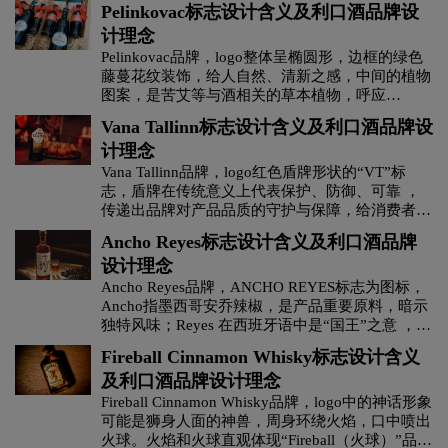
Pelinkovac标志设计含义及利口酒品牌设
茶饮料logo设计
茶logo设计
计理念
Pelinkovac品牌，‌‌‌logo整体呈椭圆形，边框的绿色
藤蔓花纹装饰，给人自然、清新之感，中间的植物
C字母酒店logo设计
橙色logo设计
图案，是苦艾等与酒相关的草本植物，呼应
Pelinkovac（苦艾酒）的原料成分，Pelinkovac是
Vana Tallinn标志设计含义及利口酒品牌设
杜松子酒logo设计
地产logo设计
电logo设计
标志，明确产品名称，让消费者一眼识别。
计理念
Vana Tallinn品牌，‌‌‌logo红色盾牌形状的“VT”标
地铁logo设计
大学logo设计
电子产品logo设计
志，盾牌在传统意义上代表保护、防御、可靠 ，
传递出品牌对产品品质的守护与保障，给消费者以
安心感。红色是充满活力与激情的颜色，凸显品牌
D字母酒店logo设计
E字母酒店logo设计
Ancho Reyes标志设计含义及利口酒品牌
的热情与活力，同时也具有较高的视觉辨识度。
设计理念
Vana在爱沙尼亚语中有老的、旧的含义，Tallinn是
爱沙尼亚首都塔林，明确品牌产地，字体较大且采
服装logo设计
Ancho Reyes品牌，‌‌‌ANCHO REYES标志为图标，
服装标志logo设计
用黑色并饰有金色边框，黑色体现稳重、专业，金
Ancho指墨西哥安乔辣椒，是产品重要原料，暗示
色增添奢华感，暗示产品高端品质。
独特风味；Reyes 在西班牙语中是“国王”之意 ，传
护肤品logo设计
粉红色logo设计
果汁logo设计
达高端、优质形象，彰显品牌自信与追求卓越定
Fireball Cinnamon Whisky标志设计含义
位。字体设计独特，字母形态有粗细变化、装饰性
及利口酒品牌设计理念
线条，复古且艺术，体现品牌对传统工艺传承与对
G字母汉字酒店logo设计
国logo设计
品质的坚持，吸引追求个性、注重文化内涵消费
Fireball Cinnamon Whisky品牌，‌‌‌logo中的神话形象
者。logo中的花纹装饰精致，提升整体美感与精致
可能是狮身人面的神兽，周身环绕火焰，口中喷出
度，传达优雅格调，强化品牌高端形象。
火球。火焰和火球直观体现“Fireball（火球）”品牌
航空logo设计
化妆品logo设计