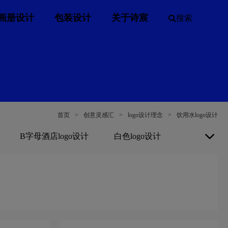
画册设计
包装设计
关于诗宸
搜索
首页
>
创意灵感汇
>
logo设计理念
>
饮用水logo设计
B字母酒店logo设计
白色logo设计
杜松子酒logo设计
地产logo设计
go设计
服装logo设计
服装标志logo设计
o设计
化妆品logo设计