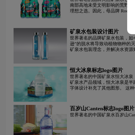
南部高地未受文明影响的荒野中
理想之选。因此，母品牌 Rodo
碳酸饮料logo设计
T字母酒店logo设计
网络公司
现有的品牌标志和主题自然压花
校徽logo设计
学院logo设计
箱包logo设计
矿泉水包装设计图片
世界著名的品牌矿泉水包装，如今，
逊”的脱水将导致动植物物种的
医院logo设计
饮料logo设计
运动鞋logo设计
矿泉水包装理念，并解决水资源
中医logo设计
棕色logo设计
紫色logo设计
恒大冰泉标志logo图片
世界著名的中国矿泉水恒大冰泉
矿泉水产品领域，恒大冰泉是半
字体设计补充了其他图形。 这
百岁山Canten标志logo图片
世界著名的中国矿泉水百岁山Ca