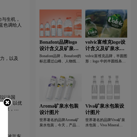
色logo设计
黑色logo设计
红色logo设计
活力与生机，
母汉字酒店logo设计
会计师事务所logo设计
蓝色调给人
计
零食logo设计
卤味logo设计
Bonafont品牌logo
volvic富维克logo设
设计含义及矿泉水
计含义及矿泉水品
品牌设计理念
牌设计理念
go设计
M字母汉字酒店logo设计
Bonafont品牌，‌‌‌Bonafont的
volvic富维克品牌，‌‌‌半圆图
活力，以及
标志通过山峰、人物线
形：logo 中的半圆线条简
条、简洁的文字和温暖的
洁流畅，象征着完整与呵
橙色，有效传递了品牌关
护，寓意品牌致力于为消
计
奶粉logo设计
N字母酒店logo设计
于纯净、健康和活力的信
费者提供全面的营养解决
息，增强了品牌的视觉冲
方案，给予用户如环抱般
击力和市场识别度。
的贴心关怀。同时，半圆
go设计
清洁用品logo设计
也有上升、开启的感觉，
识以法国
代表着对健康新起点和新
希望的追求。
的标志，以优
普通手表logo设计
高端手表logo设计
Aroma矿泉水包装
Viva矿泉水包装设
业形象，传
设计图片
计图片
计
S字母汉字酒店logo设计
世界著名的品牌Aroma矿
世界著名的品牌Viva矿泉
泉水包装，今天，产品的
水包装，Viva Mineral
可持续性是必须的，是一
Water 的包装代表了饮料
go设计
涂料logo设计
种社会义务，是对日益苛
资源的独特过去。每个瓶
团队在波兰东