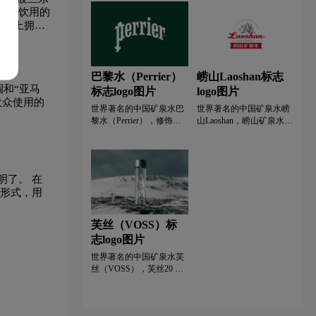
刻的消费者和日益严格的
子都通过玻璃瓶上精美的
日常饮用的
立法以及环境向我们发出
蚀刻图案展示了“大自然的
瓶子上拥有
巾logo设计
W字母酒店logo设计
的 SOS 的回应。对于希望
四大元素”。由 Prompt
发展业务的公司，尤其是
Design 设计，水的包装时
使用 PET 进行包装并在快
尚而精致，为我们知道对
速消费品行业运营的制造
我们的生活至关重要的饮
医药logo设计
银行logo设计
药logo设计
巴黎水（Perrier）
崂山Laoshan标志
商而言，当前的问题已从
料增添了惊喜元素。不可
涸和“亚马
标志logo图片
logo图片
趋势转变为业务战略的关
否认，矿泉水市场竞争激
大众使用的
键部分生命周期。主要参
烈。让包装与众不同并不
logo设计
支付logo设计
中国logo设计
世界著名的中国矿泉水巴
世界著名的中国矿泉水崂
与者正在向市场提出一系
是一件容易的事。
黎水（Perrier），修饰过
山Laoshan，崂山矿泉水的
列解决方案，包括旨在减
的标志字体，去除了原背
标志来自第四纪古冰川遗
少或完全取代 PET 使用的
景，消除阴影和简化曲
迹。 它通过深花岗岩裂缝
新材料。但是是否有可以
线，一方面提高了可读
层层过滤。 它尝起来新鲜
处理这些材料的回收工
性，另一方面，设法在视
而甜美。 属于偏硅酸锶型
艺？这个问题的答案相当
明了。 在
觉水平上实现了现代化。
饮用天然矿泉水。 是中国
复杂，不幸的是，在某些
计形式，用
最初的“P”被用作不同应用
东部最美丽的古冰川和冰
情况下，答案是否定的。
中的图标，因为它“捕捉了
碛景观，海拔最低； 258
这些是潜在有趣的解决方
品牌的艺术，时尚和理想
万年前，古老的冰川运动
芙丝（VOSS）标
案，需要对其进行监控，
精神”。Perrier 标志的颜色
形成了独特的优质矿泉地
并且肯定会在未来产生影
志logo图片
为黄色和绿色。 黄色象征
貌。
响，但目前可用的选项有
着嬉戏和快乐。 它可以增
世界著名的中国矿泉水芙
哪些？Gentlebrand 的
强人们的精神。 产品的天
丝（VOSS），芙丝20 多
Packaging Tailors 专注于后
然健康可以带来乐观和良
年前出生在挪威。 这个国
者，开发了一种解决方
好的共鸣。 绿色是平衡与
家以其清新的空气、原始
案，由于所需投资低，该
和谐的象征。 它可以平衡
的自然资源、现代的优雅
解决方案可快速实施且可
人们的情绪并提供一种平