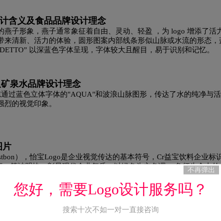
黄绿色logo设计
灰色logo设计
褐色logo设计
黄
logo设计含义及食品品牌设计理念
，‌‌‌蓝色的燕子形象，燕子通常象征着自由、灵动、轻盈 ，为 logo 增添了
家具logo设计
酒logo设计
酒店logo设计
J字
带来清新、活力的体验，圆形图案内部线条形似山脉或水流的形态，
NEDETTO” 以深蓝色字体呈现，字体较大且醒目，易于识别和记忆。
利口酒logo设计
零售logo设计
龙舌兰logo设
义及矿泉水品牌设计理念
ogo设计
蓝色logo设计
门窗logo设计
摩托车lo
品牌标志通过蓝色立体字体的"AQUA"和波浪山脉图形，传达了水的纯净与
强烈的视觉印象。
牛奶logo设计
奶茶logo设计
冷冻食品logo设
计
P字母酒店logo设计
全球logo设计
巧克力lo
图片
tbon），怡宝Logo是企业视觉传达的基本符号，Cr益宝饮料企业标
设计元素，简洁明快，彰显现代企业气质。以绿色为主色调， 象征生命力
乳制品logo设计
肉logo设计
R字母酒店logo设计
不再弹出
stbon融为一体，展现Cr益宝饮料健康、时尚、年轻、充满活力的企
您好，需要Logo设计服务吗？
化理念 与时俱进，顺应国际发展趋势。
食品logo设计
手表logo设计
生活用纸logo设
搜索十次不如一对一直接咨询
o设计
深红色logo设计
生物logo设计
图书馆lo
ODOWITA Z ROZTOCZA是一种天然矿泉水。此外，还有一支