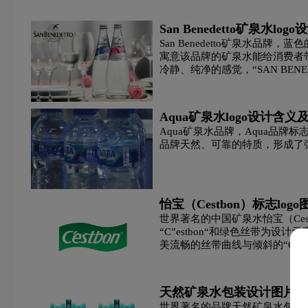
H字母汉字酒店logo设计
H字母酒店logo设计
San Benedetto矿泉水
San Benedetto矿泉水品牌
酒业logo设计
教育logo设计
集团logo设计
寓意该品牌的矿泉水能给消费者
冷静、纯净的感觉，“SAN BE
科技logo设计
咖啡logo设计
快递公司logo设计
Aqua矿泉水logo设计含
L字母汉字酒店logo设计
亮特效logo设计
绿色l
Aqua矿泉水品牌，‌‌‌Aqua
品牌天然、可靠的特质，形成了
M字母酒店logo设计
内衣logo设计
奶logo设计
啤酒logo设计
葡萄酒logo设计
培训机构logo设
怡宝（Cestbon）标志logo
世界著名的中国矿泉水怡宝（Ces
“C”estbon“和绿色丝带为
浅蓝色logo设计
青色logo设计
人logo设计
美流畅的丝带曲线与倾斜的“C”e
达企业积极进取、与时俱进的文
手表周边logo设计
石油logo设计
师范logo设计
天然矿泉水包装设计图片
S字母酒店logo设计
深绿色logo设计
深蓝色log
世界著名的品牌天然矿泉水包装，R