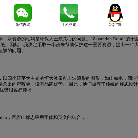
提取这种水并将其装瓶。该水富含天然矿物质，配方均衡，是许多人
wita 找我们创建一个以青少年为中心的子品牌。像往常一样，必须在
logo设计
卫视logo设计
威士忌logo设计
卫生
。
微信咨询
手机咨询
QQ咨询
香水logo设计
洗发水logo设计
鞋logo设计
水资源的枯竭是环保人士最关心的问题。“Zayandeh Roud”的干
灭绝。因此，我决定采取一小步来帮助保护这一重要资源，提出一种
牙膏logo设计
运动品牌logo设计
Y字母汉字酒店
短缺的问题。
字母logo设计
实景logo设计
，以四个汉字为主题的恒大冰泉配上波浪形的图形，如山如水，简洁
路杀出的程咬金，没有品牌优势。 因此，他们摒弃了传统的标志设
种优势很容易传播。
nten，百岁山标志采用字体和英文的结合，