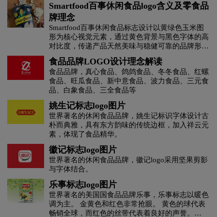
Smartfood百事休闲食品logo含义及零食品
茶饮料logo设计
茶logo设计
牌理念
Smartfood百事休闲食品标志设计以黄绿色玉米图
形为核心视觉元素，通过黄色背景与黑色字体的高
C字母酒店logo设计
橙色logo设计
对比度，传递产品天然美味与稳健可靠的品牌形
象。品牌起源于美国马萨诸塞州，凭借将爆米花与
食品品牌LOGO设计理念解读
杜松子酒logo设计
地产logo设计
电logo设计
切达奶酪融合的独特创意，从家庭厨房起步发展为
食品品牌，真心食品、鸽鸽食品、冬冬食品、红螺
健康零食标杆。本文详细解读了Smartfood标志的
食品、旺瓜食品、新中意食品、波力食品、三元食
设计语言与视觉内涵，并阐述了品牌坚持天然成
地铁logo设计
大学logo设计
电子产品logo设计
品、白象食品、三全食品等
分、践行可持续发展的理念与成长历程。
姚生记标志logo图片
D字母酒店logo设计
E字母酒店logo设计
世界著名的休闲食品品牌，姚生记标识字体设计古
朴而典雅，具有东方韵味的传统边框，加入祥云元
素，体现了食品精华。
服装logo设计
服装标志logo设计
徽记标志logo图片
世界著名的休闲食品品牌，徽记logo采用坚果剪影
护肤品logo设计
粉红色logo设计
果汁logo设计
与字体结合。
乐事标志logo图片
G字母汉字酒店logo设计
国logo设计
世界著名的美国国食品品牌乐事，乐事标志以暖色
调为主。 金黄色和红色非常抢眼。 黄色的球代表
畅销全球，而红色的丝带代表着良好的声誉。
航空logo设计
化妆品logo设计