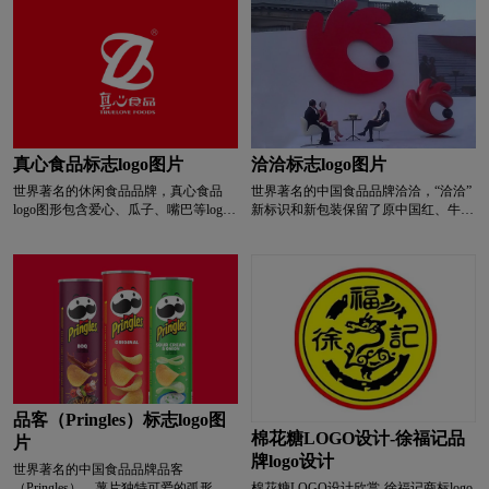
品牌作为百事公司旗下全球知名零食，
卤味logo设计
L字母汉字酒店logo设计
凭借酥脆口感、标志性吉祥物猎豹
Chester及持续创新的产品策略，畅销全
球的品牌历程。
亮特效logo设计
绿色logo设计
蓝色logo设计
门窗logo设计
摩托车logo设计
真心食品标志logo图片
洽洽标志logo图片
M字母汉字酒店logo设计
M字母酒店logo设计
世界著名的休闲食品品牌，真心食品
世界著名的中国食品品牌洽洽，“洽洽”
logo图形包含爱心、瓜子、嘴巴等logo
新标识和新包装保留了原中国红、牛皮
含义众多。
纸包装。 在传承经典的同时，洽洽品
内衣logo设计
奶logo设计
牛奶logo设计
牌字体和标志设计大胆创新，让品牌形
象更时尚、更快乐。 一方面，新标志
的形状以手的形状描绘了吃休闲食品的
奶茶logo设计
冷冻食品logo设计
奶粉logo设计
放松状态； 也可与充满活力、阳光、
健康的吉祥物相联系； 此外，嘴代表
食物的味道，享受和分享食物的快乐气
N字母酒店logo设计
啤酒logo设计
氛，传递快乐的味道。 此外，洽洽的
新标识还采用了英文名Chacha的首字母
C形，以加强设计的包容性，塑造国际
葡萄酒logo设计
培训机构logo设计
品牌形象。
品客（Pringles）标志logo图
棉花糖LOGO设计-徐福记品
片
牌logo设计
P字母酒店logo设计
全球logo设计
世界著名的中国食品品牌品客
（Pringles），薯片独特可爱的弧形设
棉花糖LOGO设计欣赏-徐福记商标logo