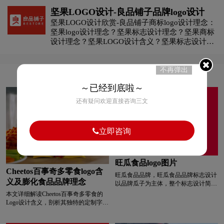
Lay's英文是乐事的品牌名称。
坚果LOGO设计-良品铺子品牌logo设计
坚果LOGO设计欣赏-良品铺子商标logo设计理念：
H字母汉字酒店logo设计
H字母酒店logo设计
坚果logo设计理念？坚果标志设计理念？坚果商标
设计理念？坚果LOGO设计含义？坚果标志设计含
黄绿色logo设计
灰色logo设计
褐色logo设计
义？坚果商标设计含义？如何设计坚果商标？如何
设计坚果标志？如何设计坚果logo？如何设计坚果
不再弹出
品牌？
黄色logo设计
黑色logo设计
红色logo设计
～已经到底啦～
还有疑问欢迎直接咨询三文
酒业logo设计
教育logo设计
集团logo设计
家具logo设计
酒logo设计
酒店logo设计
立即咨询
J字母汉字酒店logo设计
会计师事务所logo设计
旺瓜食品logo图片
Cheetos百事奇多零食logo含
旺瓜食品品牌，旺瓜食品品牌标志设计
科技logo设计
咖啡logo设计
快递公司logo设计
义及膨化食品品牌理念
以品牌瓜子为主体，整个标志设计简洁
明了，易读易记，利于品牌传播。
本文详细解读Cheetos百事奇多零食的
Logo设计含义，剖析其独特的定制字
利口酒logo设计
零售logo设计
龙舌兰logo设计
体、鲜明的橙黄配色以及富有动感的立
体造型如何传递品牌活力。同时介绍了