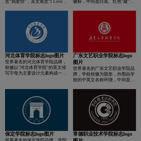
意“我爱你”，英文寓意“I Love
徽标，中间是白底、红色“建”字
You”。中间圆圈两边交叉的橄榄
抽象造型，内环下方有“1958”字
枝为联合国儿童基金会的标志元
样代表学院建校时间;外环是红底
素之一，寓意和平，表明学校是
白字，上方为学院中文名称，下
由我国政府和联合国儿童基金会
方为学院英文名称。
的合作项目。
河北体育学院标志logo图片
广东文艺职业学院标志logo
世界著名的河北体育学院品牌，
图片
校徽以“河北体育学院”的英文缩
世界著名的广东文艺职业学院品
写字母为主要设计元素构成一圆
牌，学校校徽为圆形，外围由学
形图案。整体图案还构成了跑
校的中英文名称环绕，中间是以
道、向前冲刺的运动员形象，体
红棉花、学校简称“广艺”和表示
现了学院的专业特征，象征学院
学校建立年份的数字“1950”组成
开拓创新，奋力拼搏的精神。人
的图案。校徽以学校的简称“广
的形象，体现了学院“以人为
艺”为设计核心，以“编钟”为图案
本，教书育人”的办学理念，圆
元素，使整个形象稳重大方，斗
形的图案，寓意学院团结一心，
志昂扬。编钟外形取于楚国古乐
事业蒸蒸日上。开放的图形，寓
器，充分体现了“和谐广艺，培
意学院不断扩大与外界的交流，
育艺术人才，创造艺术辉煌”的
立足河北，走向全国。校徽的颜
精神。整体形上窄下宽，为梯
保定学院标志logo图片
常德职业技术学院标志logo
色采用体现博大与科学，理智与
形，代表知识的积累和不断升
世界著名的保定学院品牌，学院
图片