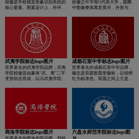
校徽是学校视觉形象识别系统的
校徽正中字母U代表大学，圆圈
核心要素。图案设计上，外环正
中图像整体寓意黄河，外形与兰
上方为“甘肃政法大学”字样，下
州的“州”字相似，代表学院扎根
为英文。环内以红色盾牌和“法”
黄河之城兰州。
字的篆体样式“”作为核心元素。
盾牌代表威严与庄重，象征守护
与秩序，采用红色盾牌寓意着甘
法大人政治坚定、恪守规矩，也
体现了学校作为政法类院校的办
学属性。“”代表正直、公平、惩
恶，设计为方形结构体现了法律
武夷学院标志logo图片
成都石室中学标志logo图片
规范的刚直公正；“”，象征法
世界著名的武夷学院品牌，武夷
世界著名的成都石室中学品牌，
律、法度公平如水；“”，即獬
学院校徽是由篆体“武、夷”二字
徽志是双圆套圆形徽标，以锦绣
廌，中国古代传说中的一种独角
变形组合而成，以示武夷学院所
红为标准色。双圆之间上方是校
兽，作为正义的化身，象征明辨
在地武夷山的悠久历史；整体外
名题字“成都石室中学”、下方是
是非、判断曲直、赏善罚恶。“ ”
形酷似“钟鼎”，用以表示武夷学
学校英文名“CHENGDU SHISHI
字下部结构“ ”设计如天平形态，
院作为高等文化教育场所的属
HIGH SCHOOL”,内圆正中是“石
象征着捍卫公平、正义、法治的
性；造型中融入中国传统雕花窗
室”二字组成的钟状的标志。校
政法精神；标志下方的“SINCE
扇的风格，喻示武夷学院是传承
徽整体色调为红色，与白色背景
1956”，反映了甘肃政法大学的
和发扬武夷传统文化的窗口；标
交错相间，红色代表着朝气蓬勃
学术积淀和发展历史。 整体结构
志采用红色与绿色的搭配，来表
以及一种催人奋进、对未来充满
呈现内方外圆，“内方”，是为人
达武夷山“碧水丹山”的意境，又
憧憬的力量。
之本，是对理想、原则、信念和
使标志看起来更加具有传统文化
法规的坚持，“外圆”，是处事之
商洛学院标志logo图片
六盘水师范学院标志logo图
底蕴并与武夷山当地民间审美相
道，是柔融、和谐、屈伸有度的
世界著名的商洛学院品牌，我校
片