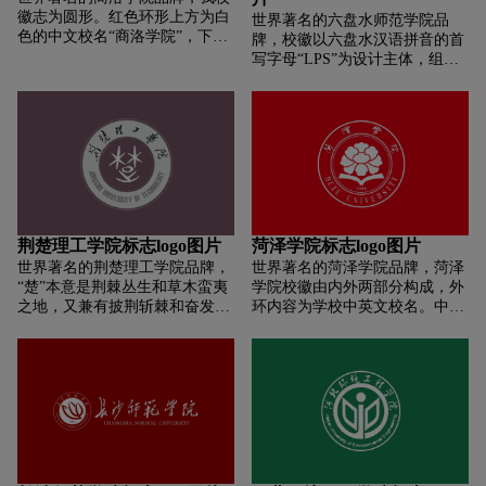
融合。
追求，有圆无方则不立，有方无
徽志为圆形。红色环形上方为白
世界著名的六盘水师范学院品
圆则难行，体现了中规中矩、刚
色的中文校名“商洛学院”，下方
牌，校徽以六盘水汉语拼音的首
柔相济的文化内涵。色彩上以稳
为英文校名；中间为英文
写字母“LPS”为设计主体，组合
重的标准红色为主，既代表着富
“SHANGLUO”之缩写“SL”和飞
成为一只飞翔的白鸽形象，展示
含热情、积极向上，又体现了忠
翔的仙鹤结合在一起，体现学校
吉祥、纯洁、亲和、包容、向上
诚于法律的政法院校核心文化要
的名称和办学地点。学校徽章为
的内涵。羽端圆弧形喻意为齿
素。 整个图案庄重、大方，象征
教职工和学生佩戴的题有校名的
轮，展现六盘水以煤钢电材为主
甘肃政法大学依法治校、自强不
长方形证章。教职工佩戴的徽章
导产业的工业城市的特色；也展
息的精神追求。
底色为红色，校名文字颜色为白
示了学院立足地方事业、融入地
色；学生佩戴的徽章底色为蓝
方发展、服务地方经济、培养应
色，校名文字颜色为白色。
用型人才为目标的办学宗旨；
“S”形状如倾泻而下的流水，既
荆楚理工学院标志logo图片
菏泽学院标志logo图片
喻示了六盘水生生不息的“三线
世界著名的荆楚理工学院品牌，
世界著名的菏泽学院品牌，菏泽
建设”精神，又有“为有源头活水
“楚”本意是荆棘丛生和草木蛮夷
学院校徽由内外两部分构成，外
来”和“上善若水”之意。
之地，又兼有披荆斩棘和奋发图
环内容为学校中英文校名。中文
强之意。（楚国人有“筚路蓝缕
校名为原中共山东省委第一书
以启山林”之开拓进取精神）。
记、书法家舒同亲笔撰写，宽博
楚简文字不仅形象生动的诠释了
端庄，圆劲婉通，用笔老重，藏
“楚”的精神内涵，而且暗喻了荆
头护尾，点划润厚通畅;英文校名
楚理工学院自身的先天特质和创
为长美黑简体。内环为校徽基本
造美好未来的希望，具有符号的
图形，由牡丹花和书籍组合而
美学价值和哲学寓意。
成，书籍代表菏泽学院教书育
人、服务社会的办学宗旨;牡丹花
既代表菏泽学院的地方特色又象