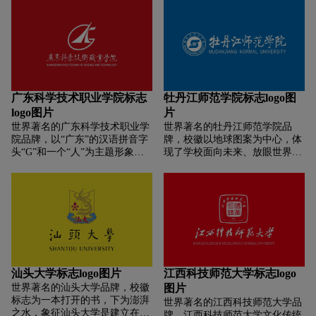
圆外上方是“苏州市职业大学”字
师魂。学校地处革命老区庆阳，
体标识，下方是校名英文首字母
火炬造型寓意老区精神薪火相
大写。
传，火焰也象征着学校腾飞和引
领时代。
广东科学技术职业学院标志
牡丹江师范学院标志logo图
logo图片
片
世界著名的广东科学技术职业学
世界著名的牡丹江师范学院品
院品牌，以“广东”的汉语拼音字
牌，校徽以地球图案为中心，体
头“G”和一个“人”为主题形象，
现了学校面向未来、放眼世界的
加之一片叶子，组成了汉语拼音
教育理念,以“牡师”的拼音字母
字头“K”。图案整体寓意为大写
“M、S”紧密、完美的结合，象征
的“广科人”，象征广东科学技术
着牡师院人团结、协作的精神；
职业学院在人才培养过程中坚持
下方由跑道变形为渐高的领奖
以人为本，注重人格、人品、人
台，象征着牡师院人在不同阶段
性的塑造和锤炼，使学生成长为
取得的辉煌成就。
有理想、有才干、能勇敢地融入
生活、迎接挑战的有用之才，在
生命历程中写出完美的“人”字的
汕头大学标志logo图片
江西科技师范大学标志logo
人。
世界著名的汕头大学品牌，校徽
图片
标志为一本打开的书，下为澎湃
世界著名的江西科技师范大学品
之水，象征汕头大学是建立在海
牌，江西科技师范大学文化传统