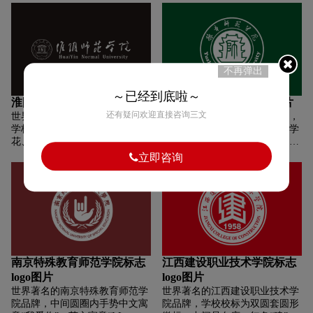
形，直观地体现出学院的人文内
态势，奋力拼搏，齐心协力开创
涵和校园特征；欧式建筑是梧州
未来。寓意师生定将在大潮中不
学院的特色之一，以图书馆为
负时代使命，激流勇进、勇立潮
首，每座建筑都有一个共同的特
头、乘势而上、勇做新时代的圆
征：二方连续的小方块图形。提
梦者。图形又如三座山峰，挺拔
取该图形作为LOGO的辅助元
而秀美，象征“湖州学院”人勇攀
不再弹出
素，使得看似保守的形态更显灵
高峰的拼搏精神。山水相连，形
～已经到底啦～
动，用现代演绎了古典；
象展现了“湖州学院”坐落在历史
淮阴师范学院标志logo图片
豫章师范学院标志logo图片
悠远、山水清丽的滨湖之城。
还有疑问欢迎直接咨询三文
世界著名的淮阴师范学院品牌，
世界著名的豫章师范学院品牌，
学校徽志为圆形，标徽图案由梅
校徽由中英文校名、标志物和学
花、书本、周恩来纪念馆等图形
校创办年份三部分组成。居中图
构成，梅花图形周边中英文校名
案采用滕王阁的抽象图案《滕王
立即咨询
环绕，寓意为淮阴师范学院用周
阁序》中有“豫章故郡”一说，由
恩来精神办学育人。中文校名字
此引申出学校的校名。中间为一
体采自周恩来同志手稿集字。
个小篆体“师”字，突出学校百年
办学历史和师范性特征。1908是
学校办学的开端，用以记载学校
厚重的历史。主色调为绿色，绿
色来源于春天，寓示学校作为新
生本科院校的活力与蓬勃生机。
南京特殊教育师范学院标志
江西建设职业技术学院标志
校名“豫章师范学院”由学校校
logo图片
logo图片
友、原江西省书法协会会长赵定
世界著名的南京特殊教育师范学
世界著名的江西建设职业技术学
群先生书写。
院品牌，中间圆圈内手势中文寓
院品牌，学校校标为双圆套圆形