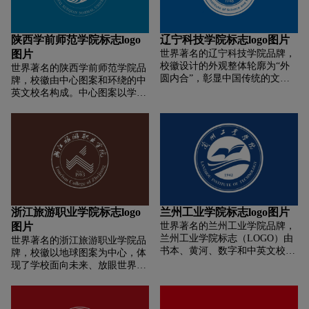
陕西学前师范学院标志logo
辽宁科技学院标志logo图片
图片
世界著名的辽宁科技学院品牌，
校徽设计的外观整体轮廓为“外
世界著名的陕西学前师范学院品
圆内合”，彰显中国传统的文化
牌，校徽由中心图案和环绕的中
要素与内涵精神。外圆为学校的
英文校名构成。中心图案以学校
中英文名称。“1948”为学校的建
的简称“陕师院”三个字汉语拼音
校年份。主体图形由相互交融的
开头字母“S、S、Y”略作变形，
原子符号形成“人”字，充分体现
构成陕西省特有珍惜动物朱鹮飞
大学以人才培养为核心的办学宗
翔主题，意寓学校事业腾飞。
旨。
浙江旅游职业学院标志logo
兰州工业学院标志logo图片
图片
世界著名的兰州工业学院品牌，
兰州工业学院标志（LOGO）由
世界著名的浙江旅游职业学院品
书本、黄河、数字和中英文校名
牌，校徽以地球图案为中心，体
全称组成，形状似旭日东升，代
现了学校面向未来、放眼世界的
表着希望与朝气，象征兰州工业
教育理念,以“牡师”的拼音字母
学院在不断探索中追求进步。其
“M、S”紧密、完美的结合，象征
深红色的主色调，象征热情和活
着牡师院人团结、协作的精神；