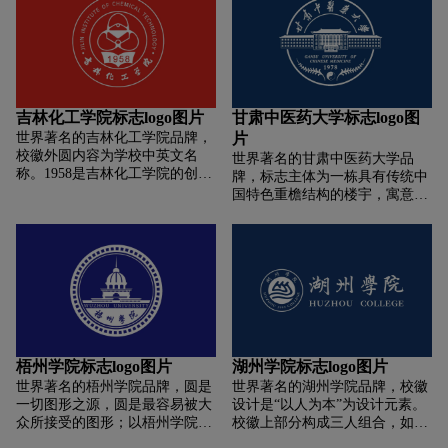
组成的古代建筑图案，寓意文化
传承、教书育人，校徽中心下方
为山水图形，象征太行山与漳河
水。校徽彰显了学校作为应用型
本科高校扎根太行文化沃土、矢
志铸魂育人的办学宗旨和理念。
吉林化工学院标志logo图片
甘肃中医药大学标志logo图
世界著名的吉林化工学院品牌，
片
校徽外圆内容为学校中英文名
世界著名的甘肃中医药大学品
称。1958是吉林化工学院的创建
牌，标志主体为一栋具有传统中
年号。造型说明:圆形是圆美的意
国特色重檐结构的楼宇，寓意甘
思:办最好的学校，育最好的学
肃中医药大学面向未来层层递进;
生，培养高尚的人、儒雅的人、
楼宇具有古色古香的传统风格又
智慧的人;圆形能包容一切，代表
具有现代特色的美感，易联想到
吉林化工学院宽广的心胸和海纳
古代藏经阁体现出学校文化和浓
百川的气度。
厚，下方是一组中草药叶子体现
出校园传统中医文化;圆内中上方
为汉字“甘肃中医药大学”字样，
表明甘肃中医药大学是中国的大
学;下方为英文"甘肃中医药大
梧州学院标志logo图片
湖州学院标志logo图片
学"字样，表明甘肃中医药大学
世界著名的梧州学院品牌，圆是
世界著名的湖州学院品牌，校徽
是一所向国际开放的大学;颜色上
一切图形之源，圆是最容易被大
设计是“以人为本”为设计元素。
蓝色代表的医疗，土黄色代表中
众所接受的图形；以梧州学院标
校徽上部分构成三人组合，如一
药，两者相结合即传统又不失现
志性建筑———图书馆为主要图
队划浆的水手，以“众人划浆”的
代感。