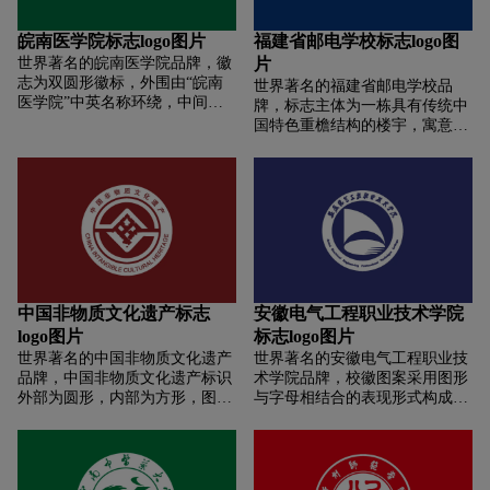
电子轨迹的形象，寓意学院管理
科学，循环往复，生生不息。圆
皖南医学院标志logo图片
福建省邮电学校标志logo图
形的图案，象征学院的事业蒸蒸
世界著名的皖南医学院品牌，徽
片
日上。开放的图案，象征学院立
志为双圆形徽标，外围由“皖南
世界著名的福建省邮电学校品
足池州、服务社会、面向未来。
医学院”中英名称环绕，中间是
牌，标志主体为一栋具有传统中
整个图案构图简洁明快，典雅大
蛇杖，“人”字，学校简称的首字
国特色重檐结构的楼宇，寓意甘
气，富有时代气息，有很强的可
母“W”、“Y”和表示学校建立年
肃中医药大学面向未来层层递进;
辨性和亲和力，易于制作及在各
份的“1958”组成的图案。
楼宇具有古色古香的传统风格又
种载体中使用。校标的颜色采用
具有现代特色的美感，易联想到
体现博大与科学，理智与永恒的
古代藏经阁体现出学校文化和浓
蓝色，体现了科学性与时代感。
厚，下方是一组中草药叶子体现
出校园传统中医文化;圆内中上方
为汉字“甘肃中医药大学”字样，
表明甘肃中医药大学是中国的大
学;下方为英文“甘肃中医药大学”
中国非物质文化遗产标志
安徽电气工程职业技术学院
字样，表明甘肃中医药大学是一
logo图片
标志logo图片
所向国际开放的大学;颜色上蓝色
世界著名的中国非物质文化遗产
世界著名的安徽电气工程职业技
代表的医疗，土黄色代表中药，
品牌，中国非物质文化遗产标识
术学院品牌，校徽图案采用图形
两者相结合即传统又不失现代
外部为圆形，内部为方形，图形
与字母相结合的表现形式构成。
感。
中心造型为古陶器上最早出现纹
由蓝色椭圆形和白色渐变线条，
样之一的鱼纹。鱼纹外是一双抽
组合成具节奏、速度和科技感的
象的手，上下围合。中国非物质
平面构成，抽象传递出具有“电
文化遗产标识外部的圆形象征着
力电气工程”蓬勃发展的行业视