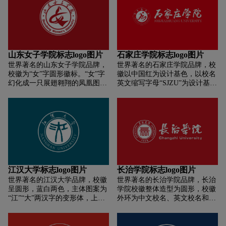
力，寓意开拓进取，求实创新。
下方由跑道变形为渐高的领奖
标志主体图形以汉字“兰”和“工”
台，象征着牡师院人在不同阶段
为创意元素，形、义贯通交融，
取得的辉煌成就。
形象地勾勒出打开的书本和奔流
的黄河。书本造型犹如鲲鹏展
翅，象征工院师生解放思想、追
山东女子学院标志logo图片
石家庄学院标志logo图片
求真理、博学笃行、志存高远的
世界著名的山东女子学院品牌，
世界著名的石家庄学院品牌，校
精神。奔流的黄河，象征着地处
校徽为“女”字圆形徽标。“女”字
徽以中国红为设计基色，以校名
黄河之滨的兰州工业学院，拥有
幻化成一只展翅翱翔的凤凰图
英文缩写字母“SJZU”为设计基
百折不回、勇往直前的奋斗精
案，简洁明快又充满动感，能够
点，由此基点变化形成了汉字
神。建校年份1942，彰显兰州工
体现昂扬向上、奋发有为的现代
“石”“书”“为”及向前奔跑跨越的
业学院悠久的办学历史和深厚的
女性精神，展现女子学院拼搏崛
人、山峰等象形元素，这些元素
文化底蕴。
起、腾飞发展的美好前景。中英
有机组合构成了完整的圆形图
文校名上下环绕对应，认读性
案，象征着进取、活力与和谐，
强。校徽整体造型端庄大气、寓
预示着学校蒸蒸日上、和谐发展
意深刻、特点鲜明。
的美好前景。
江汉大学标志logo图片
长治学院标志logo图片
世界著名的江汉大学品牌，校徽
世界著名的长治学院品牌，长治
呈圆形，蓝白两色，主体图案为
学院校徽整体造型为圆形，校徽
“江”“大”两汉字的变形体，上下
外环为中文校名、英文校名和建
环绕学校中英文名称。
校时间，校徽中心为篆书艺术设
计得来的"长"字，整体形似山西
简称“晋”。校徽中心上方为书本