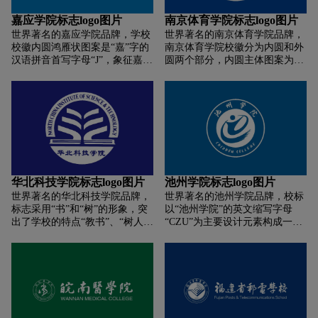
本，也是一只展翅的雄鹰，还是
一颗繁茂的植物，书本、雄鹰、
嘉应学院标志logo图片
南京体育学院标志logo图片
植物，象征着知识、天空和生
世界著名的嘉应学院品牌，学校
世界著名的南京体育学院品牌，
命，寓意学校蓬勃的发展和无限
校徽内圆鸿雁状图案是“嘉”字的
南京体育学院校徽分为内圆和外
的空间，而植物、动物和金色的
汉语拼音首写字母“J”，象征嘉应
圆两个部分，内圆主体图案为民
麦穗也表现了学校的专业特征，
学院培养的人才展翅飞翔;圆内似
国中央体育场旧址，主体上方字
标识简单醒目，清新自然。
树叶又似双手状的是“应”字的汉
母“NSI”为学校的英文简称，下
语拼音首写字母“Y”，象征培养
方的数字“1956”说明建校时间;外
人才;整个图案象征学校地处“三
圆为南京体育学院的汉字和拼
乡”(文化之乡、足球之乡、华侨
音，更加直观的表达了该校的信
之乡);学校校徽底色为蓝色，中
息。
文、英文及园内树叶图形为白色;
学校校名由饶宗颐教授题写。
华北科技学院标志logo图片
池州学院标志logo图片
世界著名的华北科技学院品牌，
世界著名的池州学院品牌，校标
标志采用“书”和“树”的形象，突
以“池州学院”的英文缩写字母
出了学校的特点“教书”、“树人”
“CZU”为主要设计元素构成一圆
“半圆”寓意安全;红色象征警示和
形的图案。字母经变化组合构成
力量;蓝色象征科技和知识。红色
一向上的人的形象，表达了学院
箭头既表示指向性，又代表安全
“以人为本”的办学理念，体现了
的英文第一个字母"A"，旨在突
学院团结一心、拼搏向上的精神
出安全。底部为科技的拼音第一
风貌。整体图案还构成字母“e”为
个字母"K"，同时也含有在科技
“教育”的英文首字母，表达了学
基础上，发展安全科技。
院教书育人的含义。同时还似一