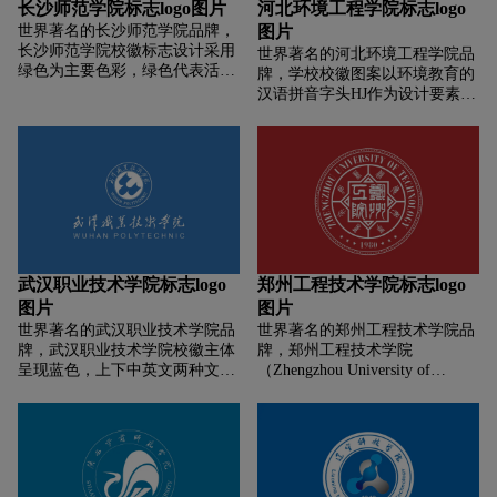
长沙师范学院标志logo图片
河北环境工程学院标志logo
征菏泽学院桃李满天下及学校欣
世界著名的长沙师范学院品牌，
图片
欣向荣、蒸蒸日上的发展态
长沙师范学院校徽标志设计采用
世界著名的河北环境工程学院品
势:1949为学校的创办时间，代表
绿色为主要色彩，绿色代表活
牌，学校校徽图案以环境教育的
菏泽学院悠久的办学历史。菏泽
力、阳光、朝气的活泼色彩。与
汉语拼音字头HJ作为设计要素，
学院前身是始建于1949年初的冀
学子的时段很吻合。图形采用同
H是书本打开的形状，似树叶又
鲁豫区第二师范学校，具有光荣
心圆的为大体框架。长沙师范学
似鸟儿翅膀;字母J和H共同构成
的革命传统。标志主色彩用富有
院校徽标志设计采用荷花的形态
教书育人，环境绿化展翅飞翔的
活力的牡丹红，红色是学校凝聚
为灵感来源，通过曲线的绘制凸
图示，充分展现了环境教育的内
力和蓬勃向上精神的体现，全校
显出预飞的鸽子的形态，如同三
涵和美好未来。
师生发扬红色精神的感召力、凝
只鸽子在双飞，寓意学子的展翅
聚力，适应高等教育发展的需
高飞，图形尾部的的设计突出字
要，努力把学校建设成为特色鲜
母“U”与大学英文单词结合，同
明的高水平应用型大学。绿色是
时与你的英文名结合，寓意人道
生命的象征，清新，健康，洋溢
武汉职业技术学院标志logo
郑州工程技术学院标志logo
教学以及学校的性质。标志设计
着勃勃生机。绿色书籍象征教书
图片
图片
外圈采用学校中英文名以弧形出
育人,全校师生满怀信心,勇于为
现在标志的上下方，整个标志很
世界著名的武汉职业技术学院品
世界著名的郑州工程技术学院品
国家社会经济发展页献自己的一
统一。
牌，武汉职业技术学院校徽主体
牌，郑州工程技术学院
份力量。校徽整体严谨、大气，
呈现蓝色，上下中英文两种文字
（Zhengzhou University of
形象的展示了菏泽学院师生自强
环绕，中间蓝白相间所凸显的图
Technology）徽标图案由英文校
不息、拼搏进取、勇于开拓的精
形形似三本书叠放，又形似一颗
名、校训、建校时间及轮廓所暗
神风貌。
喷涌而前的火箭，表现出学校致
喻的车轮、船舵组成；以“锦红
力于教书育人的办学精神和勇于
色”（C:30 M:100 Y:100 K:0)为主
拓新、开创未来的顽强毅力。
色系；英文简称：ZUT。