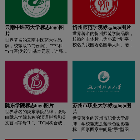
循环往复，永不消失;内部的方形
觉信息;跨越蓝色椭圆跃起的绿色
与外部圆形对应，象征天圆地
变形“人字”，似风帆，充满活
方，表达了非物质文化遗产存在
力，催人奋进，传递出具有培养
空间的广阔性;图形中心造型的鱼
高素质技术应用型人才的“高等
纹,“纹”通“文”,“文”隐喻非物质文
职业技术教育”的专业背景。绿
云南中医药大学标志logo图
忻州师范学院标志logo图片
化遗产，而鱼生于水，寓意中国
色变形“人字”突出学院“以人为
片
世界著名的忻州师范学院品牌，
非物质文化遗产源远流长，世代
本”的办学理念，成才先成人，
校徽的主体标志为小篆“忻”字，
世界著名的云南中医药大学品
相传;鱼纹外的手上下围合，寓意
着力培养学生良好的道德品质和
校名为我国著名国学大师、教育
牌，校徽取“Y”(云南)、“中”和
着同心协力，共同继承和保护非
职业素养，使学生在校期间学有
家、书法家姚奠中先生题写。色
“Y”(医)为设计基本元素，诠释
物质文化遗产，守护中国的精神
所成，终身受益。绿色变形“人
值为C：13，M：87，Y：100，
“云南中医药大学”。图形中展开
家园。中国非物质文化遗产标识
字”也是三角形，又好比人生“真
K：4。 忻州，简称“忻”，别称
的书本及由书本延伸的浪花造
传达出古朴和质拙感，一方面反
善美”三鼎，缺一不可，与校训
“欣”。“忻”字有开导、启发之
型，象征传承和弘扬中华民族博
映了非物质文化遗产的生存现
契合。校徽图案整体构成字母
意，又通“欣”。《说文解字》
大精深的中医药文化，又体现学
状，另一方面彰显了中国政府和
“A”是学院英文名称首字，首就
（忻）：“闓（开）也。从心，
院教书育人、培养人才的神圣使
人民保护祖国非物质文化遗产的
是第一的意思，蕴含学院办学目
斤声。《司马法》曰：‘善者，
命和优良传统。校徽图形似一只
强烈责任心和使命感，表现出中
标:要把学院办成省内最好的高职
忻民之善，闭民之恶。’”即，有
奋飞的孔雀造型，代表“云南”特
华民族团结、奋进、向前的时代
院校，特色鲜明的高职院校。安
德行的人开启民众的善念，制止
色，展现学院勇于探索、锐意进
精神。
徽电气工程职业技术学院的英译
民众的恶念。
取、积极开创美好未来的气势，
为:Anhui Electrical Engineering
陇东学院标志logo图片
苏州市职业大学标志logo图
也象征着学子放飞理想的翅膀、
Professional Technique College。
世界著名的陇东学院品牌，徵标
片
探索真知、立志成才、奉献社会
由陇东学院名称的汉语拼音和英
世界著名的苏州市职业大学品
的进取精神。
文首写字母“L”、“D”同构合成，
牌，学校徽志是蓝绿色圆形徽
“L”与火焰构成一个蜡烛，“LD”
标，圆形图案中间是“手”型图
同构并与火焰又组成火炬图形，
案，中间右侧方印有“SVU”。内
荧荧红烛，寓意传道解惑、巍巍