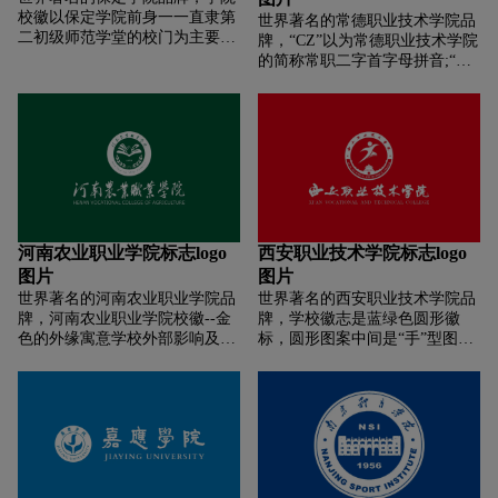
永恒的蓝色，体现了科学性与时
华。
校徽以保定学院前身一一直隶第
代感。
世界著名的常德职业技术学院品
二初级师范学堂的校门为主要元
牌，“CZ”以为常德职业技术学院
素，以保定学院校园建筑的蓝色
的简称常职二字首字母拼音;“C”
为主体色，1904代表保定学院前
代指了崇实的崇，“Z”代指了重
身“保定初级师范学堂”的创建时
用的重，表达了学院重视“崇实
间。
重用”的办学理念;图案似02，意
为学院是2002年合并组建而成;三
个“Z”意指学院职教的三大主体
“工、农、医”;
河南农业职业学院标志logo
西安职业技术学院标志logo
图片
图片
世界著名的河南农业职业学院品
世界著名的西安职业技术学院品
牌，河南农业职业学院校徽--金
牌，学校徽志是蓝绿色圆形徽
色的外缘寓意学校外部影响及外
标，圆形图案中间是“手”型图
部形象铸就金字招牌，绿色中园
案，中间右侧方印有“SVU”。内
寓意学校发展前景生机勃勃，
圆外上方是“苏州市职业大学”字
“河南农业职业学院”的标准字体
体标识，下方是校名英文首字母
与英文校名上下放置对称稳重和
大写。
谐，建校年代寓意学校从此起
步，主图形采用学校英文名称缩
写HNCA巧妙组成一部打开的书