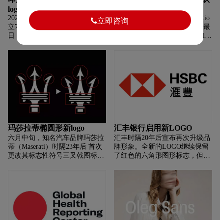
logo
LOGO
2020年8月17日是印度尼西亚独
近日，国外网友David Rappoccio
立即咨询
立75周年的日子，每年的独立
脑洞大开，设计了一组以队史最
日， 印尼人会以不同的方式庆
佳球员为主题的球队标志。avid
祝，其中包括设计具有纪念意义
Rappoccio决定排一下 每支球队
的主题活动logo。 盾牌内部包含
最伟大的球员。然后以他们为灵
的数字75具有深远的意义，7的
感重新给每支球队设计一下
上部
Logo。当
玛莎拉蒂椭圆形新logo
汇丰银行启用新LOGO
六月中旬，知名汽车品牌玛莎拉
汇丰时隔20年后宣布再次升级品
蒂（Maserati）时隔23年后 首次
牌形象。全新的LOGO继续保留
更改其标志性符号三叉戟图标。
了红色的六角形图形标志，但文
其最大的变化 特征莫过于优化三
字部分均换为无衬线字体。 图形
叉戟的造型，使其看上去更轻便
和文字的组合比例的较之前进行
更锋利。 时隔一个月后，玛
了相应调整，调整后的新LO