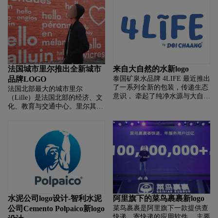
年。Canale 5是意大利最受欢迎
长三角、西部、环渤海、华南
的电视台
法国城市里尔推出全新城市
来自大自然的水新logo
品牌LOGO
泰国矿泉水品牌 4LIFE 最近推出
了一系列全新的包装，传递生态
法国北部最大的城市里尔
意识， 牵起了纯净水源与大自然
（Lille）是法国北部的经济、文
的关联以及依存其中的广大世
化、教育与交通中心。里尔其名
界。 4LIFE 主打天然矿泉水，其
字的真正含义为渡渔乐河上的一
水源来自泰国北部清莱， 这里
个岛屿。2004年，里尔被选为欧
洲文化首都。 前段时间，里尔市
政
水泥公司logo设计-智利水泥
阿里旗下的菜鸟裹裹新logo
公司Cemento Polpaico新logo
菜鸟裹裹是阿里旗下一款提供查
快递、寄快递的应用软件， 主要