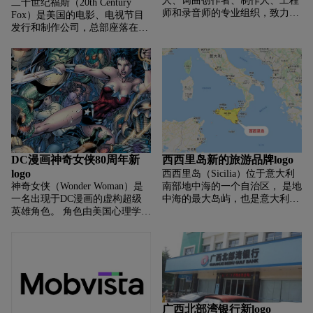
人、词曲创作者、制作人、工程
二十世纪福斯（20th Century
师和录音师的专业组织，致力于
Fox）是美国的电影、电视节目
为音乐和其创造者提升文化环境
发行和制作公司，总部座落在美
和生活品质。 全新的形象保留了
国加州洛杉矶比佛利山庄西侧的
黑色的留声机图形元素，
世纪城。 2019年3月，在经历了
近两年的谈判后，迪士尼正式收
购二
DC漫画神奇女侠80周年新
西西里岛新的旅游品牌logo
logo
西西里岛（Sicilia）位于意大利
神奇女侠（Wonder Woman）是
南部地中海的一个自治区， 是地
一名出现于DC漫画的虚构超级
中海的最大岛屿，也是意大利最
英雄角色。 角色由美国心理学家
大的区， 占地面积约为2.5万平
和作家威廉莫尔顿马斯顿创作，
方公里。2000年上映的电影 《西
她首次登场于《群星漫画》
西里的美丽传说》就是以西
#8（1941年12月）， 《神奇女
侠》的漫画
广西北部湾银行新logo