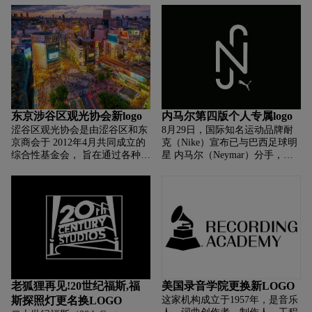
区首个标识统一、层次多元、特
他们非常著名的乐队logo 嘴唇与
色鲜明的区域品牌形象。 据
舌头以
东京涉谷区观光协会新logo
内马尔第四版个人专属logo
涩谷区观光协会是由涩谷区和东
8月29日，国际知名运动品牌耐
京商会于 2012年4月共同成立的
克（Nike）宣布已与巴西足球明
综合性基金会， 旨在通过各种渠
星 内马尔（Neymar）分手，意
道合作来促进旅游发展， 实现打
味着内马尔结束了自己合作了15
造国际文化旅游城市的目标。 同
年的 耐克代言生涯。目前效力于
时通过创造和建立涩谷品
法甲球会巴黎圣日耳曼 （PSG）
的
老狐狸再见!20世纪福斯,福
美国录音学院更换新LOGO
斯探照灯更名换LOGO
这家机构成立于1957年，是音乐