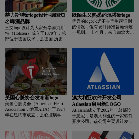
赫力斯特新logo设计-德国知
既陌生又熟悉的混搭新logo
名啤酒品牌
优秀的logo永远不会产生误识别
的情况，但有设计师准备颠倒这
三文logo设计为大家分享赫力斯
一规则。 上个月，来自加拿大蒙
特（Holsten）成立于1879年，总
特利尔的设计师 Olivier Bruel 创
部位于德国汉堡，是德国 历史最
建了一系列品牌混搭作品， 他挑
悠久的酿酒厂。在欧洲市场非常
选了一些全球较有影响力的
畅销，在20世纪80年代中期，
Holsten出口到英国后成为英国最
畅销的豪华包装的啤酒。
美国心脏协会发布新logo
澳大利亚软件开发公司
美国心脏协会（American Heart
Atlassian启用新LOGO
Association，缩写AHA）于1924
Atlassian成立于2002年，总部设
年在纽约市成立，是心脏病学领
于悉尼，是澳大利亚的一家软件
域比较重要的学会之一。 致力于
开发公司。该公司主要设计发布
心脏病和卒中的预防与治疗，提
针对软件开发工程师和项目经理
供相关继续教育、流行病学年度
的企业软件。 其中比较知名的包
报告
括JIRA（错误跟踪软件）、