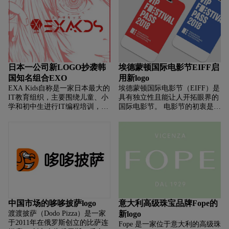
日本一公司新LOGO抄袭韩
埃德蒙顿国际电影节EIFF启
国知名组合EXO
用新logo
EXA Kids自称是一家日本最大的
埃德蒙顿国际电影节（EIFF）是
IT教育组织，主要围绕儿童、小
具有独立性且能让人开拓眼界的
学和初中生进行IT编程培训，为
国际电影节。 电影节的初衷是为
未来 的编程和IT行业培养优秀从
了鼓励和支持对电影的欣赏，并
业人员。 上周，EXA Kids更新
希望通过电影的展示来改变人们
了他们的LOGO，新LOGO由一
对世界的认知办法。 该电
个红色的
中国市场的哆哆披萨logo
意大利高级珠宝品牌Fope的
渡渡披萨（Dodo Pizza）是一家
新logo
于2011年在俄罗斯创立的比萨连
Fope 是一家位于意大利的高级珠