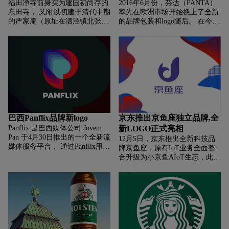
福田净寺前身实为建国初尚存的
2016年6月份，芬达（FANTA）
东田寺， 又附以初建于清代中期
率先在欧洲市场开始换上了全新
的严家庵（原址在泗泾镇北张泾
的品牌包装和logo随后。 在今年
6号，比丘尼庵院）等寺院的重
年初，芬达在国内也开始推出带
建增辉。 上周四，上海福田净寺
有新LOGO的全新包装。近日，
宣布启用全新的福字log
为芬达重塑品牌形象的伦敦设计
公司
巴西Panflix品牌新logo
京东推出京鱼座独立品牌,全
Panflix 是巴西媒体公司 Jovem
新LOGO正式亮相
Pan 于4月30日推出的一个全新流
12月5日，京东推出全新科技品
媒体服务平台， 通过Panflix用户
牌京鱼座，原有IoT业务全面整
每天可以观看到最新的实时视
合升级为小京鱼AIoT生态，此次
频， 包括新闻，访谈，辩论，体
小京鱼智能平台整合了原有的京
育， 幽默节目，娱乐，儿童节目
东Alpha平台，并引入了人工智
能与大数据，这代表着京东IoT
业务