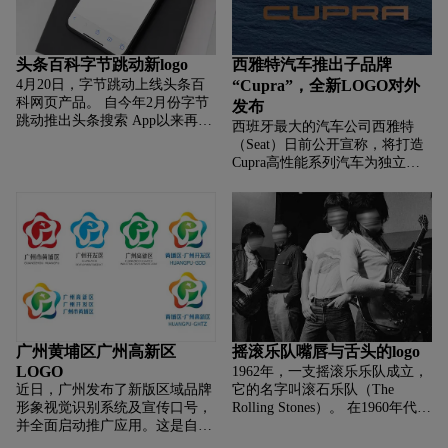
头条百科字节跳动新logo
西雅特汽车推出子品牌
4月20日，字节跳动上线头条百
“Cupra”，全新LOGO对外
科网页产品。 自今年2月份字节
发布
跳动推出头条搜索 App以来再次
西班牙最大的汽车公司西雅特
发布和搜索相关产品， 按照目前
（Seat）日前公开宣称，将打造
的布局形式，字节正在完善的 搜
Cupra高性能系列汽车为独立品
索产品线或将成为百度最有
牌，并且已公开了最终版新
logo。 首批带有Cupra logo的车
型(包括一款高性能Ateca SUV)将
于2月亮相。
广州黄埔区广州高新区
摇滚乐队嘴唇与舌头的logo
LOGO
1962年，一支摇滚乐乐队成立，
近日，广州发布了新版区域品牌
它的名字叫滚石乐队（The
形象视觉识别系统及宣传口号，
Rolling Stones）。 在1960年代被
并全面启动推广应用。这是自
视为反叛、反文化、青春的象
2015年新黄埔区正式挂牌以来我
征。 说到滚石乐队，不得不提到