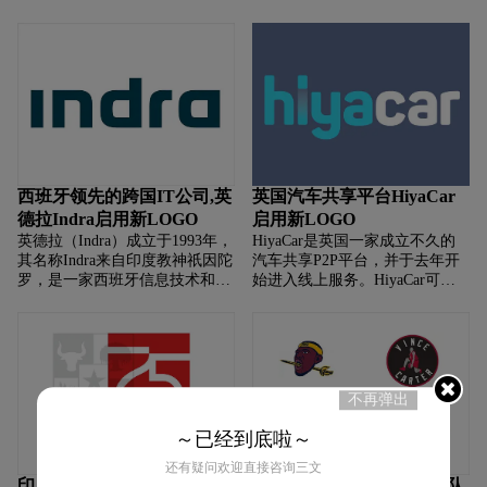
联赛。 自2015-16赛季以来， 由
为了完成塔塔集团创办人 贾姆希
于与全球领先的酿酒制造商百威
德吉塔塔的遗愿所设立，是印度
英
历史最悠久的公立大学。目前该
校拥
西班牙领先的跨国IT公司,英
英国汽车共享平台HiyaCar
德拉Indra启用新LOGO
启用新LOGO
英德拉（Indra）成立于1993年，
HiyaCar是英国一家成立不久的
其名称Indra来自印度教神祇因陀
汽车共享P2P平台，并于去年开
罗，是一家西班牙信息技术和防
始进入线上服务。HiyaCar可以
卫系统的跨国公司。 专门从事事
允许用户使用智能手机查找、解
运输、国防、能源和电信服务。
锁和租用汽车。 车主和租车者需
其很大一部分收入都来自以
要下载不同的App才可以使用
（类似
不再弹出
～已经到底啦～
还有疑问欢迎直接咨询三文
印度尼西亚独立75周年的新
NBA队史最佳球员混搭球队