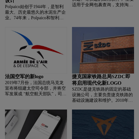
设计
适用于全网包裹查询，支持淘
Polpaico始创于1944年，是智利
宝、天猫、京东、苏宁等网购包
最大、历史最悠久的水泥生产企
裹自动跟踪， 同时覆盖国内外
业。74年来，Polpaico和智利一
141 多家快递公司。根据菜鸟
起成长，成为智利社会的重要参
与者。未来，这家公司将以可持
续发展的方式引领建筑业进入一
个
法国空军的新logo
捷克国家铁路总局SZDC即
2019年7月份，法国总统马克龙
将启用现代化新LOGO
宣布将组建太空司令部，并将空
SZDC是捷克铁路的固定的基础
军发展成 “航空航天部队”，司令
设施公司，主要负责捷克铁路的
部总部将设置在法国图卢兹。法
基础设施建设和维护。2010年12
国也将成为继美国 之后第二个宣
月，捷克政府提出把SZDC和CD
布成立“天军”的国家。这支部队
共同组成一个单一的控股公司来
的主要任务是在太空中保护 法国
运营整个国家铁路。上个月，
和法国在外太空的相关设施，加
SZDC揭
大法国对太空安全的感知水平。