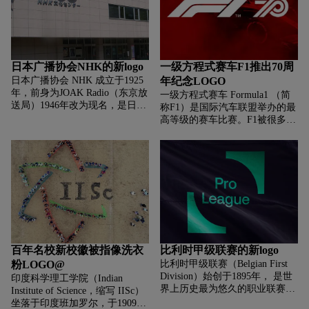
日本广播协会NHK的新logo
一级方程式赛车F1推出70周
日本广播协会 NHK 成立于1925
年纪念LOGO
年，前身为JOAK Radio（东京放
一级方程式赛车 Formula1 （简
送局）1946年改为现名，是日本
称F1）是国际汽车联盟举办的最
的公共媒体机构。NHK主要业务
高等级的赛车比赛。F1被很多人
包括电台广播及电视广播，服务
认为是赛车界最重要的赛事，同
范围涵盖日本全境，并同时以多
时也是最昂贵的体育运动，其赛
种语
车往往 采用汽车界最先进的技
百年名校新校徽被指像洗衣
比利时甲级联赛的新logo
粉LOGO@
比利时甲级联赛（Belgian First
Division）始创于1895年， 是世
印度科学理工学院（Indian
界上历史最为悠久的职业联赛，
Institute of Science，缩写 IISc）
也是比利时最高级别的职业足球
坐落于印度班加罗尔，于1909年