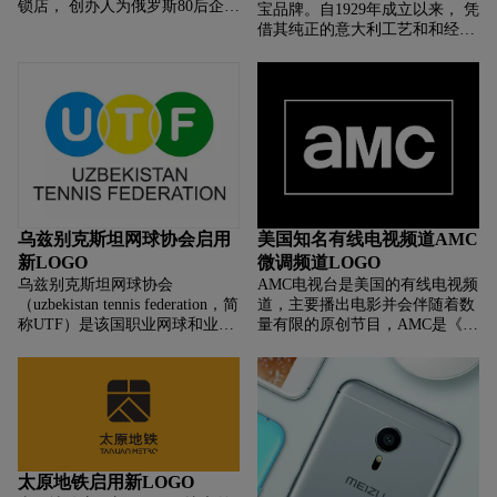
锁店， 创办人为俄罗斯80后企业
宝品牌。自1929年成立以来， 凭
家费多尔奥弗契尼科夫。 截至目
借其纯正的意大利工艺和和经典
前已在哈萨克斯坦、罗马尼亚、
的设计风格享誉全球。 其品牌名
立陶宛、爱沙尼亚等 9个国家
称Fope 是意大利语 Fabbrica
Oreficeria Preziosi Esportazione
Fope的缩
乌兹别克斯坦网球协会启用
美国知名有线电视频道AMC
新LOGO
微调频道LOGO
乌兹别克斯坦网球协会
AMC电视台是美国的有线电视频
（uzbekistan tennis federation，简
道，主要播出电影并会伴随着数
称UTF）是该国职业网球和业余
量有限的原创节目，AMC是《
网球的管理机构。1992年加入国
美国经典电影》（American
际网球联合会（ITF）成为该联
Movie Classics）的简称，然而自
合会会员。 UTF负责所有乌兹别
2002年起制作的节目不再强调这
克斯坦国家代
一全称，目
太原地铁启用新LOGO