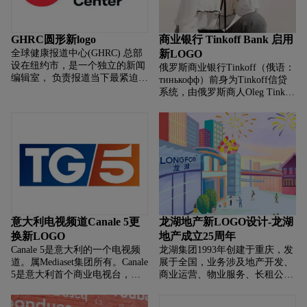
GHRC圆形新logo
商业银行 Tinkoff Bank 启用
全球健康报道中心(GHRC) 总部
新LOGO
设在纽约市，是一个独立的新闻
俄罗斯商业银行Tinkoff（俄语：
编辑室， 负责报道当下最紧迫的
тинькофф）前身为Tinkoff信贷
健康问题。GHRC的报道内容来
系统，由俄罗斯商人Oleg Tinkov
自世界各大洲， 他们对健康和医
于2006年收购俄罗斯
学采取360º的方法，研究科学，
Khimmashbank银行在 莫斯科的
社区，经济学， 政治，商业和人
一个分行创立。目前Tinkoff没有
类行为之间的复杂相互作用。
分支机构，除了提
意大利电视频道Canale 5更
龙湖地产新LOGO设计-龙湖
换新LOGO
地产成立25周年
Canale 5是意大利的一个电视频
龙湖集团1993年创建于重庆，发
道。属Mediaset集团所有。Canale
展于全国，业务涉及地产开发、
5是意大利首个商业电视台，于
商业运营、物业服务、长租公寓
1980年开始播出。其前身是一个
等领域。 截至目前，集团拥有雇
地方电视台，开始播出于1978
员19，000余人，业务遍布中国