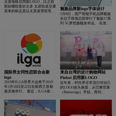
太原地铁启用新LOGO，比之前
那款螺纹套好太多 太原轨道交通
魅族品牌新logo字体设计
原来的标志是以太原凌霄双塔为
5月8日，国产智能手机品牌魅族
基础，以蓝色背景来衬托的白色
在位于珠海总部举行了魅族17系
双塔，但由于考虑不是特别周
列 5G梦想旗舰发布会。 在发布
全，双塔的设计采用了螺纹样
会上，魅族正式发布魅族17系列
5G旗舰手机产品。 该系列包含
魅族17以及魅族17 Pro 两个版
本，
国际男女同性恋联合会新
来自台湾的设计购物网站
logo
Pinkoi 启用新LOGO
2019年ILGA世界大会将于2019
近年来，时尚界非常流行对自己
年3月18日至22日在新西兰首都
的LOGO改头换面，从巴黎世家
惠灵顿举行。 最近，ILGA推出
（Balenciaga）开始，再到
了由葡萄牙里斯本设计公司Joana
Burberry、Celine、
Vieira设计的全新品牌形象系
Balmain（Balmain新logo因为和
统。 国际男女同性恋联合会
另 外一个品牌非常相似决定要
（ILGA）成立于
换）等等。而在最近，又有一