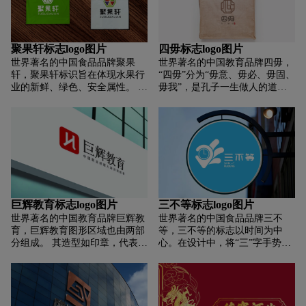
产品； 长着翅膀的美人鱼是美丽
体元素组合在踩滑轮的动作中构
天使的象征，寓意消费者对健康
成了一个完美完整的形象，富有
和美丽的向往； 整体呈现具有高
动感的线条和鲜艳的色彩，体现
端高贵精神的滋补品品牌形象；
了公司自强不息、勇于拼搏、乐
聚果轩标志logo图片
四毋标志logo图片
智妍，让滋补更简单！
观向上、超越自我的精神，以及
世界著名的中国食品品牌聚果
世界著名的中国教育品牌四毋，
“更快、更高、更强、更安全”的
轩，聚果轩标识旨在体现水果行
“四毋”分为“毋意、毋必、毋固、
晨狼轮滑社精神。 怀着感恩之
业的新鲜、绿色、安全属性。 标
毋我”，是孔子一生做人的道德
心，辰溪轮滑社人把工作放在首
志的结构采用六边形。 六是吉祥
标准，这也是孔子超越常人而成
位，以责任为使命，不断为荣誉
的数字，预示着吉祥如意，财源
为圣人的原因。 标志设计创意来
而努力。
滚滚。 图中顶部的两片叶子表达
源于中国传统的橱窗。 汉学教育
了六种水果的新鲜度，更容易识
机构向世界传播的同时，巧妙地
别行业。 内部以三角形融为一
将古典定花与“四毋”相结合。 通
体，汇集了西瓜、草莓、猕猴
过国学文化的窗口，我们可以更
桃、波洛、橙子等常见且易识别
紧密地连接传统与现代，古为今
的水果，标志简洁美观，方便日
用，与时俱进。 在色彩上，采用
常扩展和应用。
了传统的复古色彩，符合国学的
巨辉教育标志logo图片
三不等标志logo图片
传统文化取向。
世界著名的中国教育品牌巨辉教
世界著名的中国食品品牌三不
育，巨辉教育图形区域也由两部
等，三不等的标志以时间为中
分组成。 其造型如印章，代表着
心。在设计中，将“三”字手势图
对中华文化的传承，也彰显了巨
形放置在外部作为标志的进化图
辉的责任态度和企业文化。 否定
形，其中也包含了好英语
形式是聚惠英文缩写JH的抽象表
（OK）的意思。设计中将“etc”
达。 JH使视觉对称的表达。 -根
的第一个字母“d”改为左侧形成
线将两个字母连在一起，互惠互
“O”字形的手势，结合内部时钟