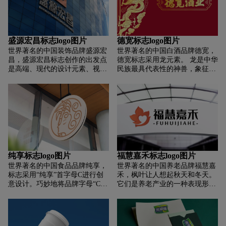
利，表达了聚惠在教育道路上的
指向三点，寓意时间不等人.字体
相互联系，凸显了聚惠教育对学
重新设计，笔画采用单边圆角处
生的帮助和对社会的贡献。
理，使整体造型更加生动有趣。
“等”字上方的竹子前缀做了细
盛源宏昌标志logo图片
德宽标志logo图片
节，将两点做成眼睛的形状，眼
世界著名的中国装饰品牌盛源宏
世界著名的中国白酒品牌德宽，
睛是人的视觉器官。眼睛除了是
昌，盛源宏昌标志创作的出发点
德宽标志采用龙元素。 龙是中华
视觉器官，还可以通过眼睛表达
是高端、现代的设计元素、视觉
民族最具代表性的神兽，象征吉
人丰富的情感。正如人们常说
感受，考虑到自身的行业特点，
祥。 我们也尝试将天地宽广的概
的，“眼睛是心灵的窗户。在色
追求国际化和时尚的强烈视觉对
念融入标志、祥云（意为天）和
彩的运用上，蓝色代表水。水是
比。 在设计中，将首字母SY和
江河（地）。 还包括小麦等农作
生命之源，具有滋养万物生命的
具有代表性的行业元素相结合，
物的形象，突出白酒的产业属
美德。世界上所有的动植物万物
形成独特的视觉符号，融合了装
性。 整体采用中国传统纹样的表
生灵离不开水，花草树木因水而
饰行业的特点。 整体logo强调自
现形式，点线面与虚实相结合的
繁盛，没有水，枯树不能春天。
然亲和力，整体造型刚硬，有力
感觉，部分龙以面实表现，部分
同时，蓝色也代表着健康。
量感。 很好地诠释了企业的核心
祥云、祥河图案以虚实表现 点与
需求和行业特点。
线的结合，耐人寻味。
纯享标志logo图片
福慧嘉禾标志logo图片
世界著名的中国食品品牌纯享，
世界著名的中国养老品牌福慧嘉
标志采用“纯享”首字母C进行创
禾，枫叶让人想起秋天和冬天。
意设计。巧妙地将品牌字母“C”
它们是养老产业的一种表现形
与抽象的女性形象融为一体，结
式。 同时，也表达了真挚的感情
合甘蔗的元素，主题突出，符合
和高尚的品质； 鸟是春天的象
行业特点，并具有专一性。甘蔗
征。 当影像和枫叶在一起时，人
是制糖的原料，而甘蔗搭配女性
们会看到温暖和希望。 冬春交