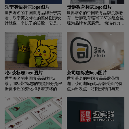
同时具有高雅奢华的视觉效果。
性化教学服务才能体现快乐的笑
乐宁英语标志logo图片
贵狮教育标志logo图片
脸。 海浪元素象征乘风破浪，砥
世界著名的中国教育品牌乐宁英
世界著名的中国教育品牌贵狮教
砺前行，成就孩子的希望和未
语，乐宁英文标志的整体图形设
育，贵狮教育缩写“GS”的组合呈
来。 也表明品牌在不断发展，宏
计就像一个孩子的笑脸，它是由
现为品牌专属展示。 简洁有力的
远的发展目标是做大做强。
“音乐”和“微笑”组成的；字体设
图形不仅营造出强烈的视觉冲击
计圆润、厚实、有亲和力；蓝色
力，更让贵石品牌不忘初心，将
代表智慧 执着沉稳，橙色代表阳
执着的匠心文化展现在标识中。
光 积极开朗，寓意乐宁人对教育
也寓意着师生在教育中携手共进
敬业、认真、严谨的工作态度和
的品牌教育理念。 盾牌元素的融
乐宁人积极、阳光、健康的生活
合，不仅体现了贵狮的权威专业
状态。音乐是一种乐观的生活态
实力、育人成才的使命、全心呵
度；宁是——不屈不挠的精神；
护的师父之心，也赋予了学者一
人的一生应该快乐地学习、快乐
种值得信赖、信赖和成功的亲切
吃a茶标志logo图片
茶司咖标志logo图片
地生活、​​快乐地成长、快乐地梦
感和庄重感 . 标志轮廓以徽章的
世界著名的中国食品品牌吃a
世界著名的中国食品品牌茶司
想，因为生命漫长，学习无止
形式展示，彰显了教育行业的神
茶，“吃a茶”标志的视觉部分是根
咖，茶司咖logo以品牌受众的特
境，学习无止境！青少年的学习
圣性。 中英文品牌名称融合，让
据皮卡丘的变化和拿着茶杯的孩
点为出发点，将图形部门与茶杯
不应该成为考试的负担，而是
品牌影响力放眼全球，再创辉
子的卡通形象而设计的。 卡通形
相结合，一目了然，具有潮流、
——快乐的经历和宝贵的财富！
煌。
象手拿茶杯微微抬起头，展现了
时尚、动感的特点。 泡茶，我不
只有享受它并保持安静，我们才
孩子天真可爱的特点和所赋予的
怕任何对手。 我将产品与品牌的
能设定伟大的目标！学习的终点
意境，满足了领先消费群体的需
核心愿景相结合，做到简约而不
不应该是小学、大学或工作！学
求和品牌的内涵。 同时，卡通形
简单，突出品类，同时传达潮流
习就是有能力遇见更远更美的
象的耳朵和尾巴结合了绿叶曲线
不羁的气势。
“星辰大海”！乐宁教给孩子的不
的特点，搭配绿茶杯，体现健康
仅仅是一门语言，更是一种笑谈