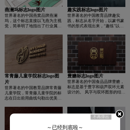
绿色。 logo的字体部分采用自然
人生的哲学！
的笔迹特征，突出随机性的特
燕澜坞标志logo图片
趣实践标志logo图片
点。
世界著名的中国燕窝品牌燕澜
世界著名的中国教育品牌趣实
坞，这个标志直接以飞燕为主视
践，标志从名字开始，以篆书篆
觉，简单明了地指出了行业属
书的形式表现出来，“趣练”以简
性。 燕子的轮廓线流畅优美，代
洁的篆书风格呈现，细节融入腾
表着燕兰武品牌提供的产品品质
龙形象，简洁、沉稳、 美丽大
优良，深受消费者喜爱。 燕窝图
方。 篆书、篆书既彰显文化传承
形说明了燕窝的产业属性，也具
与传承，又寓意诚信、可靠、信
有精神港湾的含义。 此标志视觉
赖； 龙寓意人间的龙，孩子成龙
独特、感染力强、易识别、易
的希望，飞龙在天，吉祥健康；
记、轻奢、时尚、年轻、易被用
颜色采用中国红，红色，火热而
户接受、流线简洁流畅的线条造
苍劲。
型易于在后期多方面衍生和发展
常青藤儿童学院标志logo图
豊赡标志logo图片
阶段，为后期扩展提供更多可
片
世界著名的中国食品品牌豊赡，
能。
标志是基于豊字和葫芦双环元素
世界著名的中国教育品牌常青藤
设计的。 凤字与双环图形的结合
儿童学院，常青藤儿童学院的标
构成了中国风的图形标识，表达
志在日出前用曲线勾勒出优美的
了传统文化的魅力。 葫芦图形还
青鹭。 营造灵活和活力的印象。
显示了长寿、生命周期和丰富的
外围的圆形开口和断角的设计体
概念。 “豐赡”二字的字体设计，
现了突破和超越的意义。 鹿角由
不再弹出
展现出高贵、高端、沉稳的气
标准圆曲线叠加而成。 整体徽章
质。 标志中加入枸杞枝叶，表达
紧凑、严谨、精致，以现代设计
～已经到底啦～
自然健康的理念。 标志颜色采用
手法营造国际化、大气的风格，