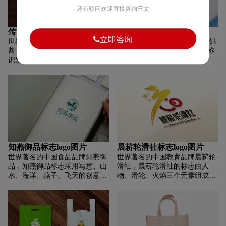
金色和黑色，符合高贵、高端、
塑造具有全球视野的国际化教育
还有疑问欢迎直接咨询三文
沉稳的气质。
品牌。
传世恭酱标志logo图片
英斐伲英语标志logo图片
立即咨询
世界著名的中国白酒品牌传世恭
世界著名的中国教育品牌英斐伲
酱，以品牌传世恭酱汉字为设计
英语，logo创意图形以英文名称
识别点，融合传统酿造文化内
结合品牌概念为设计识别点。 通
涵，体现企业历史和地域尊重文
过图形元素和字母的结合，直观
化和开拓创新的精神； 标志融合
有效地传递品牌信息。 通过无限
了古代酿酒师和品酒师的元素，
符号的元素，传达无限可能的概
如酿酒行业的于博雅、钟子琪
念，给人以强烈的空间感，寓意
等； 汇聚天下精华，酿出世界美
成就无限美好的未来。 标志融入
酒。 尝一尝世界百味佳酒，恪守
鱼元素，寓意快乐学习，打开学
商业良心； 圆形印章元素的图形
习英语的海洋，在愉悦的环境中
和字体设计与品牌标志巧妙结
体验，个性化教学，让观众爱上
合，彰显简约文化质感； 标志颜
英语，学好英语，展现出独特的
知燕御品标志logo图片
晨菥轮滑社标志logo图片
色为中国红，代表丰收和吉祥，
产品品牌形象。 造型圆润动感，
世界著名的中国食品品牌知燕御
世界著名的中国教育品牌晨菥轮
体现尊严和吉祥；
亲和力强，符合品牌基调和时代
品，知燕御品标志采用写意、山
滑社，晨菥轮滑社的标志由人
发展。
水、海洋、燕子、飞天的创意设
物、滑轮、火焰三个元素组成。
计； 融入中式框架，让品牌有文
圆形齿轮是由单词“晨”的第一个
化传承的感觉； 整体标识为燕子
拼音字母C创建的。 飞轮中的火
意境，飞翔的有翼美人鱼，代表
焰代表着太阳，代表着阳光、速
了公司专注于燕窝产品的行业属
度和正能量。 人与自然的激情巧
性； 山水海洋代理公司其他海参
妙结合，形成了原始的火焰。 整