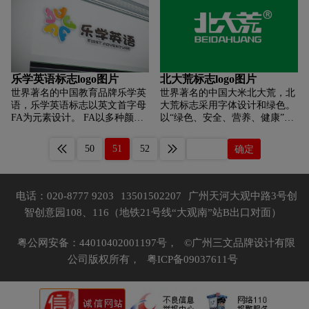
人在河边喝水，意味着产品健
了品牌的属性。 新的互联网教育
康、天然、安全饮用； 牛角杯、
模式打开了新的大门。 蓝色有冷
苗族服饰、吊脚楼元素体现了贵
静、理性和准确的意思，黄色有
州的人文地貌和文化内涵； 远山
敏锐和智慧的意思。 两者的结合
和背后的植物，体现着积极的生
非常合适。
命力，象征着企业的稳步发展；
乐学英语标志logo图片
北大荒标志logo图片
一切元素汇聚成一个圆圈，让整
世界著名的中国教育品牌乐学英
世界著名的中国大米北大荒，北
体可见 走向和谐完美，永生不
语，乐学英语标志以英文首字母
大荒标志采用字体设计和绿色。
死； 字体精心设计，精致内敛，
FA为元素设计。 FA以多种颜色
以“绿色、安全、营养、健康”的
艺术感十足，彰显行业风范，与
及周边造型形成五色花朵，寓意
独特品质，致力于打造中国最具
图形相呼应。
教学形式多元化共同发展，体现
特色的“龙头企业+农场基地”水
50
51
52
确定
品牌多元化发展方向。 同时，五
稻产业集群，形成一、二、三联
颜六色的花形体现了快乐教学、
动新格局 全力打造中国大米产业
快乐成长的教育方针。 七星以否
的“白金名片”，为北大荒集团“三
定的形式融入到标志中，蕴含着
大航母”建设增添力量和活力。
电话：020-8777 9203
13501502207
广州天河大观中路3号创
引导和领导的意义，诠释了启蒙
智创意园108、116（地铁21号线“大观南”站B出口对面）
教育的精神理念。
粤公网安备：44010402001197号，
©广州三文品牌设计有限
公司版权所有，
粤ICP备09037611号