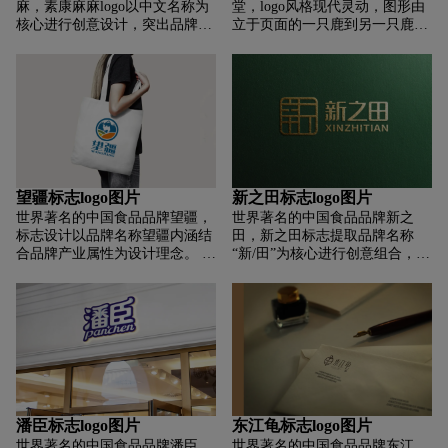
麻，素康麻麻logo以中文名称为
堂，logo风格现代灵动，图形由
核心进行创意设计，突出品牌专
立于页面的一只鹿到另一只鹿的
属信息。字体中统一加入连笔结
构成，仰视，直观地呈现品牌名
构，笔画气质圆润饱满，流畅自
称，体现灵活与活力； 鹿的两条
然，具有饱满的生命力，呼应品
前腿设计成笔尖的形状，直观地
牌产品健康、活力、时尚的定
表达了知识、文化和教育的精
位。同时将“素”字比例进行放
髓； 开放的页面象征着品牌为观
大，强调品牌产品特点。色彩选
众提供了一个传播知识和文化的
用“活力橙”进行展现，如阳光般
重要平台； 字母“LM”和品牌中
绚丽夺目，具有很好的视觉吸引
文名称设计艺术化，体现了品牌
力，给人以温暖的感受，体现品
的国际化和专业化。
望疆标志logo图片
新之田标志logo图片
牌亲和力。
世界著名的中国食品品牌望疆，
世界著名的中国食品品牌新之
标志设计以品牌名称望疆内涵结
田，新之田标志提取品牌名称
合品牌产业属性为设计理念。 富
“新/田”为核心进行创意组合，彰
有创意，易于识别，有利于交流
显品牌的专属信息认知。 标志设
和发展。 标志采用天山、骆驼、
计风格简洁大气，结构稳重饱
沙漠绿洲等元素设计。 充满新疆
满，彰显企业的高端定位和现代
特色和西方风情，彰显品牌独特
化。 整体标识为农田造型，色彩
的文化和特色。
鲜艳，体现农产品的产业属性。
同时，它也代表了窗口，突出了
以农场为窗口，创造有机生活的
定位。 标志右上角的色块呈渐变
色，代表阳光。 与农田结合，充
潘臣标志logo图片
东江龟标志logo图片
分体现绿色、自然、健康、有机
世界著名的中国食品品牌潘臣，
世界著名的中国食品品牌东江