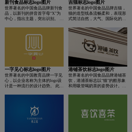
新刊食品标志logo图片
吉猫标志logo图片
于品牌的发展和传播。
世界著名的中国食品品牌新刊食
世界著名的中国食品品牌吉猫，
品，以新刊的拼音首字母“X”为
猫的造型线条流畅柔和，表现形
中心，指出主题，突出识别。 以
式简洁自然，大气、国际化的设
三叶草的基本造型为创意，结合
计手法具有独特的视觉辨识度。
水滴、爱心、绿叶、坚果等元
招财猫醒目的造型暗示着对精美
素，通过美化变形点出行业属
甜点的好奇和渴望。 小猫聪明而
性。 寓意绿色健康、大爱天地、
灵活。 它对甜点食物具有独特的
团结合作、互助共赢。 标志的整
嗅觉敏感性。 它可以探索更多美
体构图简洁，色彩简洁大方。
味的甜品，给顾客带来更美妙的
体验，更好地匹配行业属性。
一字见心标志logo图片
港铺茶饮标志logo图片
世界著名的中国教育品牌一字见
世界著名的中国食品品牌港铺茶
心，以企业名称为主体的logo设
饮，港浦茶标志以“猫”的酷形象
计是一种流行的设计趋势。 此类
和用吸管喝奶茶的姿势设计。
标识推广效果高，包容性强，具
“猫”深受年轻人喜爱； 此时的
有国际气质。 由信之心组成，寓
“猫”不仅时髦酷炫，还喜欢喝奶
意诚实、可靠、开拓进取的理
茶。 也代表了年轻人追求时尚潮
念，寓意企业踏实踏实，体现企
流和自我实现的价值体现； 简约
业细节。 标志字体优美而富有韵
大气，能引弓|年轻的消费群体，
律，体现了企业的专业专注和创
轻松叫品牌！
造专业服务的美好愿景。 心就像
一个企业的理念，象征着开拓进