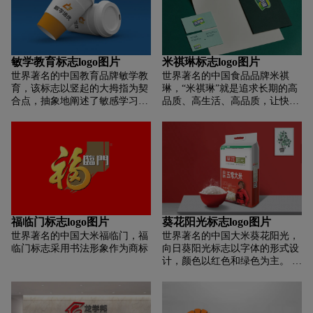
的形象则表明该品牌是为注重健
替，万物相生。 同时，鸟的抱
康的女性而设计的，女性的头发
泥、筑巢、养鸟的用心，都是从
已经成为云南特有的图腾元素，
初心和天性开始的，是最真诚的
是云南的生产产业背景。为“纯
体现 用心是养老品牌的立足之
享”中文而设计 ,以“倩体”体现女
本，爱的融合使 “养老”概念的体
敏学教育标志logo图片
米祺琳标志logo图片
性优雅大气的特点，与图形含义
现。
世界著名的中国教育品牌敏学教
世界著名的中国食品品牌米祺
一致。标志整体造型稳重厚实，
育，该标志以竖起的大拇指为契
琳，“米祺琳”就是追求长期的高
寓意着品牌的远见，志存高远的
合点，抽象地阐述了敏感学习、
品质、高生活、高品质，让快消
精神和争当行业大旗的进取精
卓越训练的教育理念。 标志充满
品消费者享受米制品带来的健康
神。标志的颜色简洁、活泼、稳
活力、活泼，展现了积极、乐
和快乐。 整个logo以椭圆形为轮
重，体现了品牌的特点。纯享产
观、积极、创新、热情的精神。
廓，表达了米祺琳品牌的稳重与
品具有强烈的视觉冲击力。这样
整体简洁大方，构图清晰，很有
大方。 两条流传的流光衬托着米
一来，配色立刻显得大气庄重，
活力，很有活力，很好的体现了
祺琳的成长，并有一种动态的平
顺应了时代的发展趋势。国际化
团队的精神。
衡，中国的生命与成长在大自然
意识强，时尚简洁明了，有利于
中是米奇林恩“社会承诺与成长”
在广告、印刷等媒体中的应用和
的中国文化的象征。
传播。颜色应用相对灵活。醒目
突出，易辨认记忆！
福临门标志logo图片
葵花阳光标志logo图片
世界著名的中国大米福临门，福
世界著名的中国大米葵花阳光，
临门标志采用书法形象作为商标
向日葵阳光标志以字体的形式设
计，颜色以红色和绿色为主。 倡
导从田间到餐桌的无缝连接，让
“葵花阳光”牌系列武昌优质大米
的每一粒，从稻种之初，都变得
正宗。