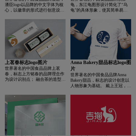
的理念。 标志由四个色块组成，
潘臣logo以品牌的中文字体为核
龟，东江龟图形设计简化了“乌
象征着企业实力的凝聚力和团结
心，以徽章的形式进行创意设
龟”的具体形象，使其简单易
的向心力，携手合作，合作共
计，突出品牌的专属信息，有利
辨。 同时，造型比较修长，容易
赢。
于提升品牌号召力。设计风格简
与保健游产生共鸣。 颜色方面，
约大方，时尚摩登，笔触圆润饱
黑色+金色高贵大气，对比强
满，动感流畅，整体结构犹如流
烈，给人一种很高级的感觉，字
动的牛奶，有节奏感和规律感，
体设计（柔和的曲线，大方得
传达出产品的特色。羊角的抽象
体，也能代表我们医疗行业的基
符号融入“锅”字中，整体笔触如
调 ) 篆书设计为篆书“龟”，给人
牛奶般流动。两者的结合充分体
一种信任感和历史传承的味道。
现了品牌羊奶粉乳制品的产品属
上茗春标志logo图片
Anna Bakery甜品标志logo图
性。英文部分与“Star”元素巧妙
世界著名的中国食品品牌上茗
片
融合，不仅代表了明星品质，也
春，标志上方铭春的品牌理念作
世界著名的中国食品品牌Anna
象征着源源不断的运动，体现了
为设计识别点； 融合茶的造型元
Bakery甜品，标志的设计创意以
潘臣荣承载万物的品牌雄心和行
素； 体现品牌行业属性，易于识
人物形象为基础。 戴上王冠，吹
者永恒的无限能量，给人无尽的
别和识别。 它融合了祥云的元
得像个公主，就像变魔术一样，
遐想。整个图形以“晴天蓝”的颜
素，传达了传承。 传统概念象征
吹出“蛋糕、吐司、面包、爱
色展示，体现了天然牧场养殖的
着茶的香气，令人难忘，品质上
情”。 柔韧而美丽，就像月宫里
理念，象征着产品自然健康的生
乘。 祥云是吉祥、健康的象征，
的嫦娥，童话里的公主； 美丽、
态环境，质量值得信赖和认可。
代表着吉祥顺利的发展。 标志右
优雅、高贵的公主形象在纸上，
侧融入旭日初升的概念； 符合春
也体现了私人烘焙工坊的行业属
天二字的内涵，寓意万物生机勃
性； 生动而现代，具有很强的品
勃，万物焕发新生。 标志整体造
牌认知度，易于应用和推广。
型简洁传统，辨识度突出，有利