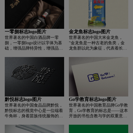
着民族舞蹈。 梦想和成功的方
素线条简约，富有传统韵味，符
向。 整体标识体现行业特点，主
合新中式国际时尚。
要识别符号清晰明了。 能很好地
传达舞蹈教育的核心。
一零捌标志logo图片
金龙鱼标志logo图片
世界著名的中国白酒品牌一零
世界著名的中国大米金龙鱼，
捌，一零捌logo设计以字体为基
“金龙鱼是一种古老的鱼类，金
础，增强品牌特异性，增强品牌
龙鱼群以此为象征，代表着长
影响力，便于快速记忆。 中文字
久、富足、不可侵犯的意思，是
体的设计风格洒脱、狂野不羁，
我唯一的尊重。”
具有很强的辨识度。 “酒”的图形
设计不仅增加了应用的可扩展
性，更体现了酒的文化属性。 标
志的整体风格是洒脱的。一零八
分之一以简化形式使用，而另一
个以八分之一使用。 它别具一
格，体现了水波凉山一百零八不
黔悦标志logo图片
Go学教育标志logo图片
拘小节，江湖绿英雄的狂放不
世界著名的中国食品品牌黔悦，
世界著名的中国教育品牌Go学教
羁。
黔悦标志的视觉中心是一位端着
育，Go学教育的标志是——这本
牛角杯，身着苗族传统服饰的女
开放的书包含教与学的双重意
子喝水； 旁边是流淌的河流，背
义，突出围棋学习！ 行业属性；
后是生机勃勃的植物； 远处是具
书的形状是大写字母go的形状。
有贵州特色的吊脚楼和山峦。 女
书与书的巧妙结合，进一步加深