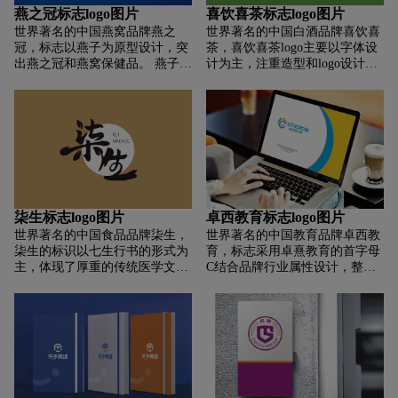
取。 标志的颜色取自中国红和字
燕之冠标志logo图片
喜饮喜茶标志logo图片
母金。 标志专业、敬业，寓意公
世界著名的中国燕窝品牌燕之
世界著名的中国白酒品牌喜饮喜
司负责、可靠。 发展品牌理念。
冠，标志以燕子为原型设计，突
茶，喜饮喜茶logo主要以字体设
出燕之冠和燕窝保健品。 燕子蜿
计为主，注重造型和logo设计的
蜒延伸，彰显品牌活力与尊贵。
不可替代的重要作用。 简洁明了
上半部分为皇冠。 突出燕子的皇
的图形能在复杂繁多的信息冲击
冠。 三部分分别代表三生，寓意
下突出其简单的视觉个性，强化
不断扩大。 王冠也代表着尊严和
图形的视觉效果，使标志充分发
品质。 燕子脚下是一朵春蕾代表
挥其独特的艺术作用，突出其卖
燕之冠，带来青春与活力，彰显
点。 它很容易识别和应用。 关
健康与品质感。 整体采用欧式现
键是便于标识的反复推敲。 它不
代装饰图案设计，彰显尊贵感、
仅能正确体现标志的创意理念，
领导力和品质感。
而且以其简洁独特的造型给观者
柒生标志logo图片
卓西教育标志logo图片
留下清晰的印象。 因此，它很容
世界著名的中国食品品牌柒生，
世界著名的中国教育品牌卓西教
易识别、记住和永远不会忘记。
柒生的标识以七生行书的形式为
育，标志采用卓熹教育的首字母
主，体现了厚重的传统医学文化
C结合品牌行业属性设计，整体
和古典韵味，具有三七的造型特
风格活泼生动，形象简洁，辨识
点； 以及代表本草和三七的叶子
度强。 标志融入OK、简约、国
元素被融入到书法笔画中。 笔触
际化的姿态，象征着卓羲教育
比较粗细，就像三七的茎和根一
“非常OK”，非常专业。 传达了
样。 底部的圆圈具有和谐、温度
选择我们成就自己品牌的理念，
的特点，如三七的药性。 标志的
彰显卓熹教育的专业权威，品牌
拼音起到注解、点缀和空间平衡
值得信赖和认可。 快乐的笑脸可
的作用。 标志的金色就像三七。
以融入孩子的教学中，快乐的个