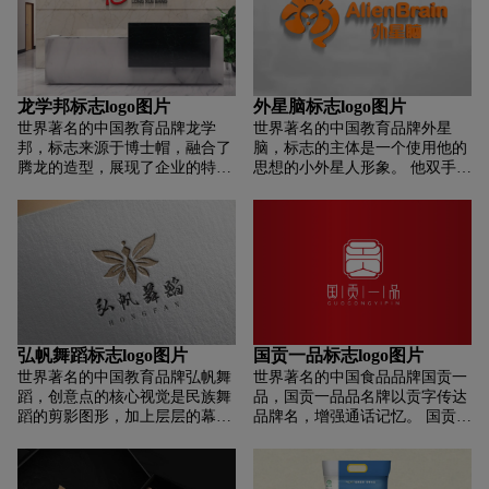
龙学邦标志logo图片
外星脑标志logo图片
世界著名的中国教育品牌龙学
世界著名的中国教育品牌外星
邦，标志来源于博士帽，融合了
脑，标志的主体是一个使用他的
腾龙的造型，展现了企业的特
思想的小外星人形象。 他双手指
色。 整体简洁大方，别具一格，
着脑袋，似乎想到了一个好主
精致完美，符合行业特点，便于
意。 他的脑袋像一个点亮的灯泡
各种形式的传播和应用。 画面动
一样生动。 这种光以正面和负面
静结合，线条简洁明快，积极向
图像的形式巧妙地与大脑的部分
上，具有强烈的视觉冲击力和艺
相结合。 完美诠释了外星大脑的
术感染力。 图形所构建的空间
品牌名称，也呼应了开发思维和
感，展现了企业无限发展的前
大脑训练的品牌诉求。 以童趣幽
景。
默的方式回应2-7岁儿童消费群
体。
弘帆舞蹈标志logo图片
国贡一品标志logo图片
世界著名的中国教育品牌弘帆舞
世界著名的中国食品品牌国贡一
蹈，创意点的核心视觉是民族舞
品，国贡一品品名牌以贡字传达
蹈的剪影图形，加上层层的幕布
品牌名，增强通话记忆。 国贡一
和舞台，将舞蹈剪影与传统元素
品标志采用印章元素，体现深厚
合理结合，使整体更加和谐完
文化底蕴的属性，象征诚实、守
整，寓意着传统舞蹈教育，引导
信、稳定、安全。 新中式窗棂元