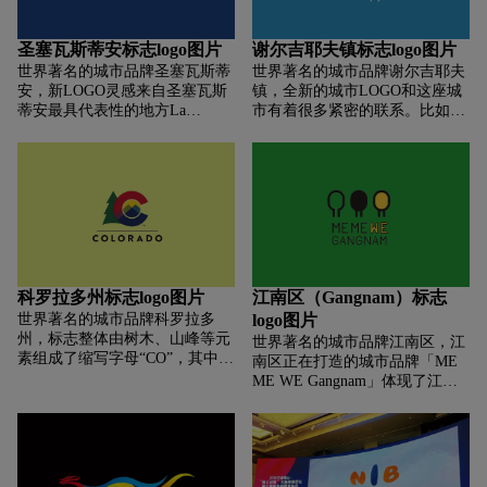
用于2004年，不同颜色的圆点象
代农业产业园的发展厚势，橙色
征阳光、美丽、富饶，活力的大
代表着产业蓬勃发展的强大动
圣塞瓦斯蒂安标志logo图片
谢尔吉耶夫镇标志logo图片
邱，也期许将来大邱更多样的发
力，预示着中德国别合作园区的
世界著名的城市品牌圣塞瓦斯蒂
世界著名的城市品牌谢尔吉耶夫
展。此次改变后，红色是一个充
广阔发展前景。”新logo的使用
安，新LOGO灵感来自圣塞瓦斯
镇，全新的城市LOGO和这座城
满活力的颜色，代表了城市青春
上，将通过色彩的变化，既展现
蒂安最具代表性的地方La
市有着很多紧密的联系。比如融
和激情的特点，而紫色则代表了
新logo多种用途价值和易于传播
Concha Bay海湾。官方解释称La
入始建于1423年的标志性建筑
大邱充满创意和个性的文化艺术
的生命力，又充分表达农商文旅
Concha风景优美，被认为是欧洲
——谢尔吉圣三一大修道院以及
小镇。
体融合的产业形态之美和发展活
最美丽和最着名的城市海滩之
套娃形象。套娃是俄罗斯特产木
力，也将是蒲江县实施全域乡村
一。将其和新LOGO联系起来，
制玩具，而谢尔吉耶夫则是套娃
振兴，塑造城乡新形态的形象表
对游客来说是一种吸引力，也是
的诞生地。因此，LOGO图案中
达。
市民的骄傲，简而言之，它是圣
融合了修道院的拱门、圣三一大
塞瓦斯蒂安的精髓所在。
修道院中央的圣母升天大教堂圆
顶以及俄罗斯套娃。
科罗拉多州标志logo图片
江南区（Gangnam）标志
世界著名的城市品牌科罗拉多
logo图片
州，标志整体由树木、山峰等元
世界著名的城市品牌江南区，江
素组成了缩写字母“CO”，其中树
南区正在打造的城市品牌「ME
木表达了该州丰富的自然资源，
ME WE Gangnam」体现了江南
红色则象征罗拉多州的红色土壤
区居民团结，互助和友好的理
和岩石；黄色代表了阳光和平原
念。第一个「ME」代表
上生长的小麦，“C”字中心融入
「我」，第二个「ME」代表
的双峰代表了洛矶山脉的最高
「您」，而「WE」是「我
峰；此外，蓝色代表了最重要的
们」，意味着这是我（ME），