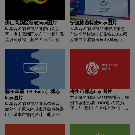
资源——水和河流。
您（ME）和我们（WE）共同享
有的江南美丽的人文环境。同时
将「您」表示为「我」，以强调
您是另一个我的概念。在新
佛山高新区标志logo图片
宁波旅游标志logo图片
LOGO的设计上，除了看到「ME
世界著名的城市品牌佛山高新
世界著名的城市品牌宁波旅游，
ME WE Gangnam」字样外，还
区，佛山高新区发布了全新的视
宁波全新旅游主题形象LOGO灵
有白色，黑色，黄色三种色彩组
觉识别系统，其中名为「五色焰
感来自宁波镇海鱼山·乌龟山遗
成的抽象化的人形图标，每种颜
火」的辅助图形在设计上非常的
址出土的人面纹器耳（河姆渡时
色代表了江南区多元的文化。其
抢眼。辅助图形是基于国家高新
期先民生活用的陶罐上的「耳
背后的意思是江南是一个非常体
区统一标识创作完成。红色的火
朵」）图案，设计、演变为具有
贴和温馨的地方。因为从字面意
炬是「火炬计划」的标识，也是
时代特色的「宁波微笑」符号，
思理解，只能是「我，我，我们
目前国家高新区采用的统一标
与宁波旅游主旨形象海「丝古港
江南」至于其中一个「ME」代
识。该标识由「中国火炬计划」
微笑宁波」非常吻合。同时，微
表的是「你」，那只能说等你看
的英文名称缩写「CTP」组成火
笑标识经过变形而成的「I
完官方的解释后才能得到的额外
炬形图案，并于1991年8月正式
LOVE NINGBO」，与「阿拉宁
惊喜…因为在任何情况下，
宣布启用。在「火炬」标的基础
波」谐音，兼具历史感、国际化
「我，我，我们」都不能是
赫尔辛基（Helsinki）标志
梅州市标志logo图片
上，佛山高新区选取「五色焰
和本地性。
「我，你，我们」
logo图片
世界著名的城市品牌梅州市，梅
火」创作了全新的辅助图形，每
州市城市形象LOGO以梅花为
世界著名的城市品牌赫尔辛基，
一种颜色的火焰代表一个园区，
形，与“梅州”有直接的联想，图
赫尔辛基原来的城市形象直接采
象征着协调并进，突破创新。图
形细节具有传统中式纹样的特
用了城市市徽的设计，此次经过
形的整体造型看上去就像一支迎
征，表现形式又符合时代精神，
全新的设计保留了原来市徽外观
风前行的火焰，同时也像一条水
具有现代标识应有的符号感。
的轮廓，但整体变的更加简洁明
上飞驰的龙舟，代表着岭南特色
LOGO图形结合中英城市名称构
了。同时新形象还增加了除了芬
与龙舟文化的风采。