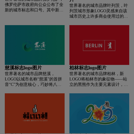
了这座城市的文化信仰。里加市
店、飞英塔、太湖三大元素，非
佛罗伦萨市政府向公众公布了全
世界著名的城市品牌叶列茨，叶
议会表示：「里加永远在不断发
对称的线条也让图形更有活力和
新的城市标志和口号。其中新标
列茨城市形象LOGO灵感来自该
展，我们也在随之改变。在不同
动感。
志采用了极具简洁的设计语言，
城市历史上许多商会使用过的会
的时代，交叉的钥匙有着不同的
将佛罗伦萨的英文名称
标图案和城市徽章，然后将其转
风格。而在今天，钥匙象征着城
「Florence」变成了一个创意符
化为抽象的叶列茨名字的首字母
市与居民的统一，共同打开了通
号。比较有意思的是，标志本身
「ε」。19世纪前后，这座城市
往更美丽、更整洁、更包容城市
有一个「F」和一个由「l」和
是商人的天下。当然只有26000
的大门。」
「o」组成的感叹号，后跟
人口的叶列茨商人就达到了3400
「rence」组成「Florence（佛罗
多人。在新品牌符号中体现商人
伦萨）」的城市名字。字标的下
元素也是向叶列茨城市的历史致
方是新的城市口号「Live for
敬，希望将商人的精神体现在生
More」。由「l」和「o」组成的
活在这座城市中，让城市再次振
慈溪标志logo图片
柏林标志logo图片
感叹号与前面大写的「F」组成
作起来，使商人的精神回到大街
世界著名的城市品牌慈溪，
世界著名的城市品牌柏林，新
了一个独特的城市符号「F!」。
上，恢复历史，并使叶列茨的未
LOGO以城市名称“慈溪”的首拼
LOGO将柏林市的象征物——站
来像往常一样与企业家精神联系
音“C”为创意核心，巧妙将八棱
立的黑熊作为主要元素设计，黑
在一起。
净瓶元素融入其中。根据中国美
熊一直以来出现在柏林的城市旗
院设计艺术学院设计团队介绍，
帜和徽章上。 这只黑熊又叫柏林
C既是慈溪，又是瓷器，也代表
熊，除了旗帜和徽章上，在柏林
了中国，表明慈溪是古丝绸之路
的各种纪念建筑物上都都能见到
的起航点；C是慈孝文化，是对
熊的形象。 由于缺乏清晰的史料
慈溪的慈爱之心最直观的诠释。
记载，柏林人选择熊作为纹章的
这也展示了创新慈溪。C呈弯形
原因已不可考。但也有说法是柏
且开口有力，既代表了慈溪走在
林城市的名字来源于斯拉夫语
湾区经济发展的最前沿，又彰显
berlo，后来就演变成了Berlin。