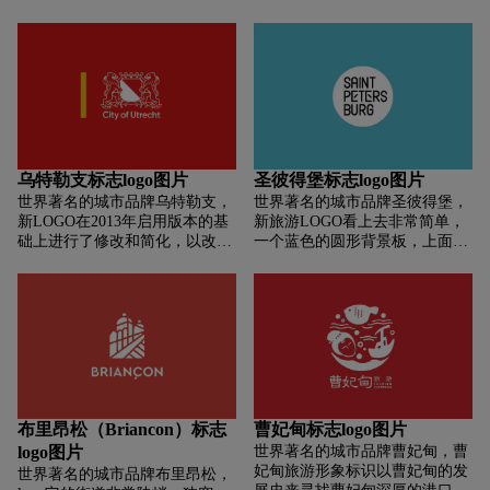
门」。LOGO以中文繁体字
色是色彩中的三原色，在色彩
的阳光普照大地；这个光也是工
「門」为基础，容纳五邑各处建
中，通过这三种颜色可以混合出
业之光，蕴含着“得天独厚”丰富
筑、人文、非遗、景观、植物等
所有的颜色，这也间接的传递出
矿产资源和产业优势的攀枝花，
素材，以「門」为形予以填充，
川崎市的多样性的城市魅力，在
闪耀着工业文明的光芒。 花朵，
内涵丰富。 其中还特别融入「马
公布新标识的同时，川崎市还公
突出了攀枝花这座唯一以花命名
踏飞燕」造型，寓意祖国对海内
布了一个全新的城市口号
的城市，有“阳光花城”的美誉，
外华侨华人的呼唤，象征江门文
Colors，Future！（百变，未
也是这座城市的最显著的特色之
旅的包容与开放。
来）。新形象将在未来应用于市
一，标志的整体造型也如同一朵
政职员的名片、城市公交车身、
绽放的花朵。
乌特勒支标志logo图片
圣彼得堡标志logo图片
以及各种公共设施和各类宣传材
世界著名的城市品牌乌特勒支，
世界著名的城市品牌圣彼得堡，
料中。
新LOGO在2013年启用版本的基
新旅游LOGO看上去非常简单，
础上进行了修改和简化，以改善
一个蓝色的圆形背景板，上面标
数字和印刷媒体环境中的显示效
有城市的名称。为了适应不同语
果。将LOGO中的狮子重新设
言环境，城市的文字将由俄语、
计，使其鬃毛不会在缩小的时候
英语和中文三个版本书写。 当
变成一个块状。2013年之前从
然，这个圆圈不仅只有一种颜
LOGO中删除的黄色以竖条的形
色，例如对于商品品牌，它可以
式重新回归，成为新LOGO的一
是粉红色；对于投资者而言，它
部分。
可以是珊瑚色；对于促进舒适的
环境，它可以是绿色；对于教
育，它可以是黄色。 SPN
布里昂松（Briancon）标志
曹妃甸标志logo图片
Communications首席执行官
logo图片
世界著名的城市品牌曹妃甸，曹
Andrey Barannikov表示：蓝色的
妃甸旅游形象标识以曹妃甸的发
世界著名的城市品牌布里昂松，
圆点是冬天和夏天，总是闪烁着