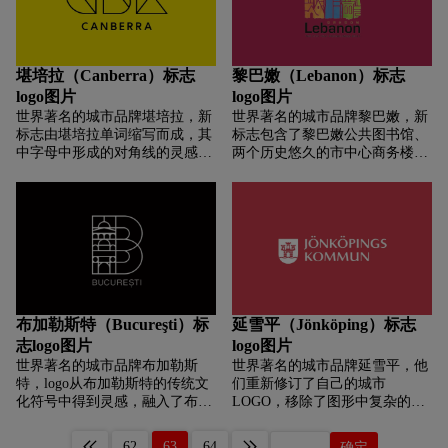
乐的城市，这是新闻局先设计出
但是随着时间的推移，这套系统
运用了这几种颜色）。现在新的
来的样式，未来是否再对“市徽”
已经无法满足这座城市的发展需
标志不仅可以搭配文字完整使
进行微调，需经跨部门会议后
求。
用，还可以单独使用图形部分来
再。 据悉，高雄市政府城市新版
做相应的扩展应用。
堪培拉（Canberra）标志
黎巴嫩（Lebanon）标志
logo由正修科技大学时尚设计系
logo图片
logo图片
助理教授赖岳兴设计，赖岳兴利
用农历新春连假闭关，做出四款
世界著名的城市品牌堪培拉，新
世界著名的城市品牌黎巴嫩，新
设计图，最后由LOVE英文字母
标志由堪培拉单词缩写而成，其
标志包含了黎巴嫩公共图书馆、
组成“高”字的版本中选。除桃红
中字母中形成的对角线的灵感来
两个历史悠久的市中心商务楼、
色版本外，还将柴犬的“土黄”、
源于城市规划网络，标志可以灵
生活社区、水塔、树、云朵以及
“黑灰”等基色都纳入配色，总共
活的嵌套不同的图案或照片进行
冉冉升起的太阳等各种元素的轮
有八款，日后蓝色“高”字，或可
延展使用。
廓。背景部分则采用油漆刷式的
应用在呈现海洋高雄的意象，金
三种不同色彩组成。太阳升起代
色“高”字，也用在高级的场合。
表了莱巴嫩对未来美好的向往，
同时也有乐观、希望、开端、问
候和温暖的寓意。色彩方面，橙
色表现活力，温暖，友好，乐观
和未来；蓝色代表了自信，沉着
布加勒斯特（Bucureşti）标
延雪平（Jönköping）标志
和稳定；绿色则代表了生命，自
志logo图片
logo图片
然，成长和成功。三个色彩分别
世界著名的城市品牌布加勒斯
世界著名的城市品牌延雪平，他
代表了黎巴嫩的生活、政府和商
特，logo从布加勒斯特的传统文
们重新修订了自己的城市
业。
化符号中得到灵感，融入了布加
LOGO，移除了图形中复杂的线
勒斯特凯旋门（Arcul de
条，让“尼雪平城堡”变的更加干
Triumf）、布加勒斯特议会宫
脆利落，更好地传达了城市的特
62
63
64
确定