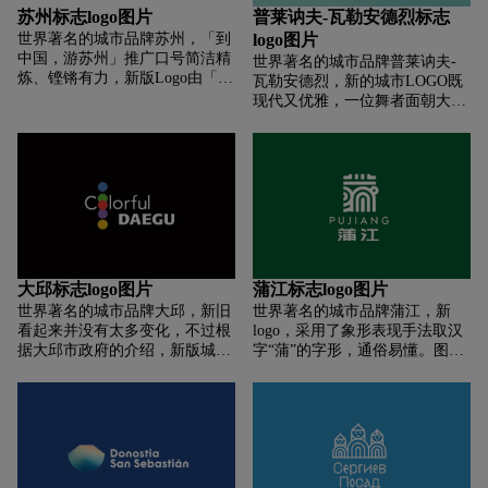
务区地处京杭大运河北首。与硬
的城市LOGO具有独特的芝加哥
苏州标志logo图片
普莱讷夫-瓦勒安德烈标志
朗现代的字母C形成鲜明对比，
美学，将市旗精简，只留下一颗
世界著名的城市品牌苏州，「到
logo图片
体现出一种文化传承与创新、东
红星和一块蓝色的矩形色块。
中国，游苏州」推广口号简洁精
世界著名的城市品牌普莱讷夫-
西文化交融的设计诉求。标志中
LOGO可以分为横版和竖版两种
炼、铿锵有力，新版Logo由「到
瓦勒安德烈，新的城市LOGO既
的书法字体「运河商务区」也由
展现形式，横版配上醒目的
中国，游苏州」及英文「Suzhou,
现代又优雅，一位舞者面朝大海
艺术家韩美林创作完成。在颜色
「Big Shoulders」字体，可以将
China with Style」组成，既保持
翩翩起舞，同时也像在游泳。首
上，标志采用了蓝色和银灰色。
城市不同的服务和部门统一。
了苏州入境旅游推广体系的延续
先，蓝色裙子上的条纹让人想起
蓝色象征科技生命、文明，银灰
性，增强了新版Logo的识别度，
了层层海浪，象征着海滨度假胜
色则给人稳重，高格调之感，象
也帮助外籍人士更好地理解口号
地的生活质量和福祉。其次裙子
征着都市和金融。除了标准色彩
内涵。
还是 Pléneuf-Val-André 的行政区
组合，还有金、银、黑、白等辅
域轮廓图。未来，新LOGO将会
助色可以根据不同环境灵活应
作为城市旅游宣传的功能使用，
用。
而该城市自1947年使用至今的盾
形市徽将继续作为政府官方的形
大邱标志logo图片
蒲江标志logo图片
象使用。开放式的图形设计可以
世界著名的城市品牌大邱，新旧
世界著名的城市品牌蒲江，新
让新LOGO扩展性变得更强大，
看起来并没有太多变化，不过根
logo，采用了象形表现手法取汉
在保留下方核心的「裙子」图案
据大邱市政府的介绍，新版城市
字“蒲”的字形，通俗易懂。图形
的同时，可在圆形中添加有关这
标识改变了五个圆点中的部分颜
由向四方无限延伸的脉络线条组
座小城的任何建筑，文化和历史
色。原本黑色的圆点改为红色，
成，蕴意了蒲江的地理特征，象
图案，以达到所有旅游景点，服
并置于其他圆点的顶层，红点下
征着贯通四方的门户枢纽地位和
务的视觉统一。
方的粉色圆点则改为紫色。其他
阡陌纵横的田园，彰显了蒲江的
的内容以及排版将保持原样不
地理生态和交通区位优势。“图
变。 邱现用的城市品牌标识“丰
形由绿色和橙色两个主色构成，
富多彩的大邱 Colorful Daegu”启
绿色寓意了产业的生态本底和现