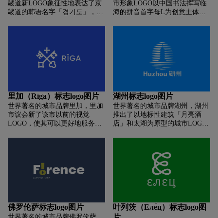
畿道新LOGO象征性地表达了京
市形象LOGO以中国书法挥写临
畿道的韩语名字「경기도」，将
海的拼音首字母L为创意主体，
每个字母的辅音字母提取后变为
意表「青山入城，江水环郭」临
「ㄱㄱㄷ」后在造型上做了全新
海盛景。左部象征巍峨雄壮的括
设计。左侧的「ㄱ」代表京畿道
苍山脉，右部描绘延绵曲折的海
的「京（경）」，表达了京畿道
岸线，中下部取意江南古长城的
走向繁荣未来。中间的代表京畿
胜景，底部「临海」两字取自郭
道的「畿（기）」，寓意为未来
沫若先生书法墨宝，标志一形多
提供更大可能性。右侧的「ㄷ」
意，以现代化的视觉语言表现临
表示京畿道的「道（도）」，两
海新江南的城市胸怀。
条平行线表示平等共存的京畿
里加（Rīga）标志logo图片
湖州标志logo图片
道。 在整体配色上，图形的上半
世界著名的城市品牌里加，里加
世界著名的城市品牌湖州，湖州
部分为绿色，分表示京畿道沿一
市议会新了该市以前的视觉
推出了以地标性建筑「月亮酒
条直路延伸，下半部分的蓝色则
LOGO，使其可以更好地服务于
店」和太湖为原型的城市LOGO
表示灵活而又刚性的京畿道。
数字通信、公共外部空间以及城
设计，整体设计趋于泼墨的国画
市在国外的形象宣传。新LOGO
风格，展示湖州历史文化之韵和
基于该城市历史悠久的符号——
现代建筑之美）。八年后，湖州
交叉钥匙和十字架。自 13 世纪
并没有放弃原有造型而重新设计
以来，该符号一直是里加的象
新的LOGO，而是在此基础上进
征。 更加现代的图形LOGO植根
行了视觉优化，使其图形在变得
于这座城市的历史传统，交叉钥
更现代的同时更符合数字环境的
匙象征着广阔的城市及其居民的
使用。新的城市LOGO从水墨简
相互互动与合作。十字架放置在
化为更为简单的线条造型，通过
佛罗伦萨标志logo图片
叶列茨（Еле́ц）标志logo图
两把钥匙交叉的上方位置，展现
线条的渐变和间隙勾勒出月亮酒
世界著名的城市品牌佛罗伦萨，
片