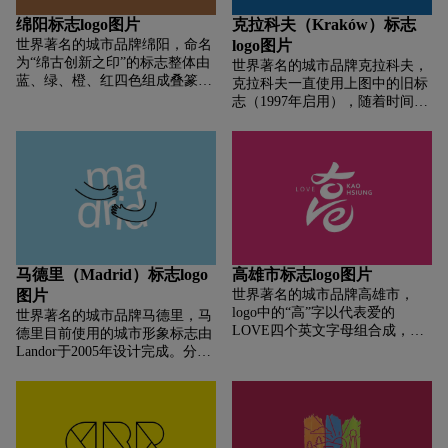
绵阳标志logo图片
克拉科夫（Kraków）标志
世界著名的城市品牌绵阳，命名
logo图片
为“绵古创新之印”的标志整体由
世界著名的城市品牌克拉科夫，
蓝、绿、橙、红四色组成叠篆体
克拉科夫一直使用上图中的旧标
“绵”字，同时还代表了科技和智
志（1997年启用），随着时间的
慧的集成电路芯片。 “绵”字拆分
发展，旧标志存在一定的识别问
后分别对应了s，e，g和m四个字
题，特别是文字部分，上下断开
母，这四个字母不仅拥有四种含
的处理方案让Kraków（克拉科夫
义，而且还对应了《元和郡县志
的波兰语）读起来并不是那么顺
图》（现存最早的古代地理总
畅。而全新的标志则改善了这个
志）中描述绵阳“东据天池，西
问题，新LOGO将Kraków文字移
临涪水，形如北斗，卧龙伏焉”
除，并简化了图形元素，让其能
的历史地理格局。标志的中英文
够更好的适应智能手机以及其他
字体方面，中文字体“绵阳”二字
电子屏幕的使用。旧LOGO的灵
马德里（Madrid）标志logo
高雄市标志logo图片
来自欧阳修《集古录跋尾》中的
感来自于中央集市广场（Rynek
图片
世界著名的城市品牌高雄市，
书法字体。英文部分
Główny w Krakowie）的街道和
logo中的“高”字以代表爱的
“MIANYANG”采用专门设计修订
世界著名的城市品牌马德里，马
位置。这个广场是克拉科夫旧城
LOVE四个英文字母组合成，呼
的经典衬线体。比较奇葩的是，
德里目前使用的城市形象标志由
区的主要广场，形成于1257年，
应高雄市长爱情产业链的政策，
最后一行“中国 四川 Sichuan
Landor于2005年设计完成。分为
同时也是欧洲最大的中世纪广场
再搭上Love Kaohsiung字句，呈
China”中还融入了李白《将进
“ ¡MADRID！”和“熊抱树”市徽
之一。新LOGO则简化了图形元
现“乐高雄”意象，创意别具，新
酒》中的经典造型（李白剪影，
两种组合形式（马德里的旗帜、
素，同时搭配全新的白色和蓝色
版logo总共有8款配色，将来会应
如果你还是没发现在什么地方，
市徽等都用这个熊的图形）。多
（其中白色，蓝色和橙色是克拉
用在不同的活动场合。新logo的
仔细找找）。
年来，这套视觉形象经常出现在
科夫的传统颜色。波兰克拉科夫
意象上就是希望呈现充满爱跟欢
旅游相关的设施和宣传材料上。
申办2022年冬奥会的标志标志就