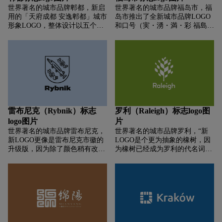
世界著名的城市品牌郫都，新启
世界著名的城市品牌福岛市，福
用的「天府成都 安逸郫都」城市
岛市推出了全新城市品牌LOGO
形象LOGO，整体设计以五个环
和口号（実・湧・満・彩 福島
形维和构成杜鹃回眸，纯净简洁
市），以吸引更多的国内外游客
的色调中洋溢着生生不息的灵
观光旅游，感受丰富的自然景观
动。图形整体的维和交互，表达
和文化遗产，品尝多样的时令水
了城市各产业间共融、互进，平
果，并传递该市的独特魅力。新
衡的自然生态及共进发展的趋
LOGO由多彩的花环，水果、樱
势； 杜鹃回眸的灵动表现，展示
花、温泉、酒以及各种美食图案
了城市创新生态及社会服务体系
围绕着“実（实）、涌、満
的完善、灵活、高效； 上升推进
（满）、彩”四个日本汉字组
的圆形群，在自带科技属性的同
成。丰富多彩的颜色和粗糙的手
雷布尼克（Rybnik）标志
罗利（Raleigh）标志logo图
时，也增添了些许生生不息的智
写体代表了福岛是一个简单而有
logo图片
片
慧创新表达。整体设计恰如其分
趣的城市。其中四个字的代表
世界著名的城市品牌雷布尼克，
世界著名的城市品牌罗利，“新
的融合及表达了“创新、开放、
了，実：特色产品，如丰富的水
新LOGO更像是雷布尼克市徽的
LOGO是个更为抽象的橡树，因
智慧、勤奋”的郫都精神。
果和蔬菜；涌：表达触摸温泉和
升级版，因为除了颜色稍有改变
为橡树已经成为罗利的代名词，
人们温暖的喜悦；満：满意，丰
外，其新增的内容寥寥无几。当
人们提到和橡树有关的话题都会
富的食材和餐馆；彩：城市自然
然，这种设计形式一般会引来不
想起这座城市。所以我们继续保
风光，如鲜花，风景。
同的质疑声音，雷布尼克的城市
留了这一特征，并让它能够更好
新LOGO也不例外，市民觉得花
的在数字媒体环境中得到展现。
钱找人设计的LOGO和市徽一模
新形象不仅展现了城市的特色，
一样，为什么不直接拿市徽做
也代表了城市是一个高科技产业
LOGO呢？
的聚集地。”罗利市议员介绍
称。