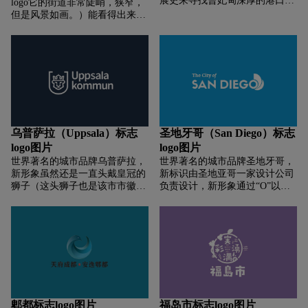
展史来寻找曹妃甸深厚的港口城
logo它的街道非常陡峭，狭窄，
青绿色的北方阳光，象征着北方
市文化的特征，即“传奇曹妃、
但是风景如画。）能看得出来布
寒冷的太阳。他补充说，字体的
生态湿地、现代港口”三大要
里昂松的无与伦比的建筑风格。
结构灵感与圣彼得堡众多的吊桥
素：以曹妃形象来表现这座城市
最近，这座法国最“高”的城市换
有关。
久远传奇的文化底蕴；以湿地与
上了一个全新的面孔，那就是推
河豚形象来展示这座城市生态养
出了一个全新的城市形象标识。
生健康的形象特质；以大海港口
全新的标识简洁时尚，更适应多
轮船形象体现这座城市生机昂然
元的互联网环境。并且融入了布
的时代脉落；以饱满的圆形来承
里昂松城堡的元素。
托美好、圆满、和谐、生态的寓
意，并对上述元素的抽象和简
乌普萨拉（Uppsala）标志
圣地牙哥（San Diego）标志
化，配以绚丽活泼的色彩，使此
logo图片
logo图片
LOGO集中展现了曹妃甸的主题
特色，鲜明有力、印象深刻，展
世界著名的城市品牌乌普萨拉，
世界著名的城市品牌圣地牙哥，
示了曹妃甸的文化自信和时尚魅
新形象虽然还是一直头戴皇冠的
新标识由圣地亚哥一家设计公司
力。
狮子（这头狮子也是该市市徽的
负责设计，新形象通过“O”以及
主要形象），但与之前相比，显
橙色和绿色的“帆船”元素体现出
然新的更简单易记，同时更适应
圣地亚哥的核心价值。让更多的
数字媒体环境。新标志具有响应
人了解圣地牙哥，体验惬意的帆
式的功能，在不同尺寸的环境中
船之旅。
可以伸缩自如，进行相应的简化
处理。最终形成一个简单的字母
“U”。
郫都标志logo图片
福岛市标志logo图片