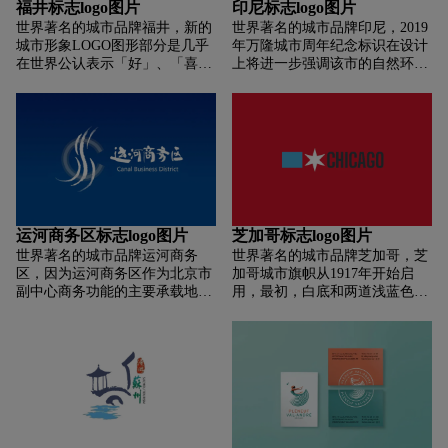
福井标志logo图片
印尼标志logo图片
了慈溪开放、包容的城市精神。
而Berlin在德语发音里听起来又
世界著名的城市品牌福井，新的
世界著名的城市品牌印尼，2019
此外，C的外形与轴承、密封
像是小熊的意思，因此城市首府
城市形象LOGO图形部分是几乎
年万隆城市周年纪念标识在设计
件、汽车配件等现代产业十分契
的徽章里就有了熊的图案出现。
在世界公认表示「好」、「喜
上将进一步强调该市的自然环
合，代表了慈溪蓬勃发展的制造
欢」、「出色」或「厉害」等信
境，标识中不仅有代表年数的数
业；“C”代表create（创造），与
息的竖大拇指手势。大拇指上还
字“209”，同时还有一朵花和一
城市口号“智造慈溪”相契合，图
有一个小小的「福」字，有代表
只飞翔的小鸟。数字“0”中盛开
案中间镂空为秘色瓷最知名的代
「福井很赞」的意思。文字部分
的鲜花表达了万隆美丽，多彩和
表作品“八棱净瓶”，与城市口号
很有意思，它由汉字「福」和
凉爽城市的特征。灵活而绿色的
“秘色瓷都”相得益彰。
「赞（いいね）」组合成为「福
数字“2”代表了万隆市发展历程
いいネ！」，其中后面的感叹号
的曲折，也体现了其公民的坚定
可以垂直翻转，变成一个抽象化
信念。数字9中的蓝色则代表了
的「福」字。
万隆市的多样化，聚集了来自各
运河商务区标志logo图片
芝加哥标志logo图片
种背景，包括种族，宗教的公
世界著名的城市品牌运河商务
世界著名的城市品牌芝加哥，芝
民。而数字上方飞翔的白喉红臀
区，因为运河商务区作为北京市
加哥城市旗帜从1917年开始启
鹎（分布于印度尼西亚爪哇的一
副中心商务功能的主要承载地和
用，最初，白底和两道浅蓝色间
种鸟，当然其他地方也有）象征
拉开城市框架的核心起步区，首
只有两颗红星，1933年及1939年
着万隆市的创造力、热情好客以
先标志设计主要突出了「中心
又增加了两颗，变为目前的四颗
及相互合作的精神。
Center」这个关键词。在图形设
红星。每一颗红星代表了芝加哥
计上，右侧开口的同心圆有多层
历史上发生的四次重要事件（迪
色彩叠加，就如水的涟漪波纹一
尔伯恩要塞、芝加哥大火、芝加
样象形地诠释了其辐射周边、推
哥哥伦布纪念博览会和进步的世
广传播的冲击波。 其次，标志中
纪博览会，标志着大萧条的结束
还以古文字「水」来代表运河商
和原子时代的兴起）。芝加哥新