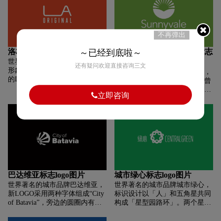
成主标识，英文字母O上方的符
兰语以外的其他语言，如英语、
号“～”即是梅江象征，也是构成
日语、汉语、韩语等。据介绍，
梅州独特辨识度不可缺少的一部
新形象将有14种不同的颜色组
分，图案由中心发散，象征客家
成。
不再弹出
人的开拓精神，足迹踏遍全球，
向中心聚焦，象征世界客都的中
洛杉矶标志logo图片
森尼韦尔（Sunnyvale）标志
～已经到底啦～
心位置。在梅花的基本形态基础
世界著名的城市品牌洛杉矶，该
logo图片
上，运用环形的造型，寓意了梅
还有疑问欢迎直接咨询三文
形象是一个动态的，可自由定义
州四面环山的地形，又与梅州独
世界著名的城市品牌森尼韦尔，
的LOGO。设计师将洛杉矶（Los
具特色的围龙屋相呼应。
新标志的使用，桑尼维尔市府曾
Angeles）的缩写字母“LA”进行
听取了居民对城市标志的反馈。
立即咨询
创新设计，展示多元化的洛杉
自1971年以来，全市的城市标志
矶。设计师介绍称：“洛杉矶作
为一个锥形，中间有一个黄色的
为美国不断增长和发展的创意社
太阳，栖息在蓝色的三角形上。
区，已经称为美国最大的创意产
居民的反馈形容城市的标志为
业制造中心。这里每天都会诞生
“官僚”、“无聊”和“复杂”。新标
一个全新的想法。这个形象设计
志则是一个绿色的圆形太阳在一
将展示洛杉矶这种多元化的创意
个山谷上升，现已被推出使用。
产业。”“LA”中可以自由的融入
无论是新的城市标志，还是新的
各种和创意相关的元素，这是一
官网更新，都被认为是“充满了
巴达维亚标志logo图片
城市绿心标志logo图片
个简单有趣的符号，但通过不同
活力”、“前沿”和“想象力”。
世界著名的城市品牌巴达维亚，
世界著名的城市品牌城市绿心，
形式的表现，可以创造出更持
新LOGO采用两种字体组成“City
标识设计以「人」和五角星共同
久、更有价值的品牌来支持当地
of Batavia”，旁边的圆圈内有一
构成「星型园路环」。两个星形
的创意工作者。
个现代化的风车叶片图案。
交织穿插，体现了人在自然中尽
Griffin Price表示，图形中的风车
情舒展、和谐律动、活力洋溢。