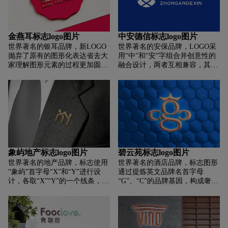
决之道，更倡导着两个平衡，
来，形成了独一无二的平湖医院
“酸碱平衡”和“菌群平衡”。随着
品牌。表达了平湖医院创新，仁
市场发展，妇炎洁现由单纯洗液
爱，包容，与时俱进，敢为人先
产品，延伸为涵盖内裤洗液、卫
的品牌内涵。
金燕耳标志logo图片
中安德信标志logo图片
生巾、私密养护等多系列，及洗
世界著名的银耳品牌，新LOGO
世界著名的安保品牌，LOGO采
液、凝胶、泡沫、栓剂等多剂型
抛弃了原有的图形化表达省去大
用“中”和“安”字组合并创意性的
产品线，真正成为“女性私密健
家理解图形元素的过程更加圆润
融合设计，两者互相兼容，其主
康护理中心”。
干练清晰传达出简单、大气的感
要寓意为公司在中国相关法律法
官视觉，更契合金燕耳作为高端
规的规范管控下，以安全护卫为
银耳类目的TOP1的责任与担当!
主开展保安服务业务的企业。图
形以地球的原形设计，主要展示
公司有着国际化的视野，不仅服
务本土种企单位，也服务国际品
度的国内业务。享誉金理，同的
中安德信以追求卓越的圆满、圆
融,彰显富足的设计，体现的是公
象屿地产标志logo图片
碧云苑标志logo图片
司注重品德与诚信，注重责任与
世界著名的地产品牌，标志使用
世界著名的酒店品牌，标志图形
担当。图形中”人“和”文”的条纹
“象屿”首字母“X”和“Y”进行设
通过提炼英文品牌名首字母
组合，主要体现公司以人为本,革
计，各取“X”“Y”的一个线条，巧
“G”、“C”的品牌基因，构成奢华
故鼎新，不断导入新时代管理经
妙的合成一个房屋的形象，直接
蜜蜂的符号，象征碧云阁给予客
验，与时俱进并能接受新观念、
了当的将象屿品牌:房地产属性、
户无微不至的服务和奉献精神。
开创新的安保服务理念。体现的
自身品牌基因、构建的寓意这三
同时寓意碧云阁内部员工的勤劳
是专业、高效。LOGO选用“蓝色
大行业内容呈现在大众面前，同
素养及亲和形象。蜜蜂代表勤
与白色”进行设计，其主要体现
时标志将房屋与字母其它的线条
劳，服务;占位蜜蜂，即占位酒店