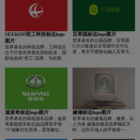
源。标志配色方面，以海洋的清
独特又简洁时尚，又充满格调感
爽蓝色为主色，给予用户轻快明
有文化底蕴。图形与字的结合使
了的视觉效果，置身海洋的“无
整个logo浑然一体，字母笔画粗
负重”感。海洋文化中，我以们
细不等，呈渐变式的演变使得
海洋生物霸主-鲸，为主要图形
logo有律动，尽显时尚新锐与活
创意元素，表达企业成为行业龙
力之感。
SEEKOO世工科技标志logo
百草园标志logo图片
头霸主的使命和愿景。鲸生活于
图片
世界著名的公园品牌，百草园
广袤的海洋，这也寓意着企业的
LOGO直接从百草园中文字出
世界著名的科技品牌，工科技定
无穷发展空间与衍生资源。在色
发，将文字图形化融入百草元
位于打造世界领先切削机床，国
彩方面，我们以海洋的清爽蓝色
素。因为是种值中草药的科普基
际知名的“世工”品牌，为此我们
为主调，呈现出轻快明了的视觉
地，也不是某一种或几种植物就
从世工的市场定位展开创意工
效果，仿佛置身于海洋的“无负
能代表整个园区，我们认为直接
作，最终创想出公司国际视野的
重”感。
坐文字为创意出发，更直观明
定位和企业名称结合，结合世工
了。
中的世字经过融合国际化，全球
化的定位品牌理念，再注入企业
积极向上的拼搏，勇于创新的企
业精神最终头脑风暴得出我们这
个独特，识别性非常强的标志图
形。整个logo图形，呈现出来的
速派奇标志logo图片
健储标志logo图片
是一个世界的世字，演变的超级
世界著名的新能源车品牌，速派
世界著名的健康品牌，健康，以
LOGO图形符号，尖锐的图形笔
奇新能源车标志由品牌首字母
人为本;健康的最高境界顺应天
画，像是机床的钻头，又像自由
“S”抽象衍生而来，星形象征速
时，达到天地人的平衡统一。健
飞翔的燕子，寓意世工像太阳一
派奇做“百年企业”的企业愿景及
康不仅仅是身体健康，更是中国
样光芒辐射全球。