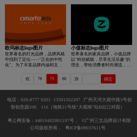
的形象，意为融媒体下，广播、
的材质采用不怕高温的欧美奶瓶
电视、新媒体 互相融合、资源互
材质、执行科学配方比例（纯化
融、宣传互融、共同发展的理念:
水、冰糖、燕窝）、一次封口密
我们将“花朵”、“纽带”等元素简
封成型、再用121度高温杀菌炖
洁抽象的融入其中，花乡沭阳，
蒸1140秒，让消费者开碗就能
以花为媒，寓意沭阳融媒为人
吃。因为是在企业中央工厂经过
民、政府、社会企业之间的桥梁
一套严格的流程生产出来，可以
与纽带。作为沭阳主流媒体，基
完全保证食品的安全性。
层宣传的主要阵地，融媒体中心
欧玛标志logo图片
小值标志logo图片
积极履行“宣传前锋”职责，传递
世界著名的灯光品牌，品牌风格
世界著名的家具品牌，小值品牌
党和政府的声音，正确引导社会
中找到了定位——“正在的中性
以“科技赋能，尽享生活乐趣”的
舆论，倾听民生、反映民生;负空
化”。为了丰富品牌内涵和文化
理念，带给消费者时尚潮流，简
间形成“S”型的蜿蜒河流，整体
内涵，尼高创意团队挖掘出体现
单、超值的智能家居产品为宗
呈现为腾飞的凤凰造型，体现沭
行业特征的口号，“汇聚梦想，
旨。标志图形中采用体现：产品
阳融媒大气包容的发展理念，促
78
79
80
确定
华彩绽放”，使得品牌视觉形象
价值大于产品价格的常见数学符
进多媒体共融、多渠道传播、全
有了思想和灵魂，使得企业的梦
号——大于号“＞”与体现尽享科
方位覆盖的融媒体新格局。标志
想变成动力...
技乐趣的“微笑”符号组合形成小
采用红色系渐变色彩，端庄大
值品牌首字母“Z”，直接体现品
电话：020-8777 9203
13501502207
广州天河大观中路3号创
气，红色代表着喜庆与热烈，寓
牌名称专属性，与小值名称形成
意着沭阳融媒积极进取，蓬勃发
智创意园108、116（地铁21号线“大观南”站B出口对面）
关联，易于识别与记忆；灵动而
展的新势头!
不失稳定的整体造型，传递出安
全、卓越的品牌传承与基因，时
粤公网安备：44010402001197号，
©广州三文品牌设计有限
尚的科技蓝则寓释着积极向上、
公司版权所有，
粤ICP备09037611号
“年轻、潮牌”的智能家居生活态
度。