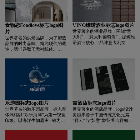
为现代安保即是蓝色卫士，同
颜色作了区分，用代表幸福温暖
服务。字体选用了高端产品更青
时，保安在社会安全服务中助力
的橙红来填充房屋，充分诠释象
睐的有衬线体和富于变化的线条
人类社会安全幸福。即是现代最
屿地产“构建幸福人生”的品牌理
来表现图形，稳重、奢华、高
可爱最纯洁的人群,即助力人类社
念，用代表稳重端庄的深红填充
端、精致。
会安全，又成就了安保人生，响
食物恋Foodlove标志logo图
VINO维诺酒业标志logo图片
其它线条，使得标志整体气质值
应了公司的使命。图形儒雅博
片
世界著名的酒业品牌，围绕“意
得信赖又不失亲和活力，表达象
学、文化气息浓厚,即有中华传统
大利”、“意大利葡萄酒”，提炼维
世界著名的烘焙品牌，为了塑造
屿地产充分为人居考虑，贴心细
文化底蕴，又符合现代服务企业
诺酒业核心--“品味意大利文
品牌的时尚品味、简约现代的调
致的服务。标志整体为矩形，轮
的简约之美。
化”，而罗马柱作为意大利文化
性，我们选取了无衬线体。
廓稳重端方简单直接，契合房地
的代表，是永恒的经典。以此为
Food&love,在视觉表现上共用一
产构建、筑造的行业属性目易干
创意元素，罗马柱+VINO，诠释
笔，且使用两种颜色，初看为两
记忆和识别。
永恒经典的维诺，打造专属的维
个个体，但细看又不可分割，创
诺品牌精神。
意表现易与情感形成共鸣，明明
是独立的个体，却难分难舍的依
恋，有一种恋恋不舍的情意。此
love情意满满，既是香气四溢的
食物之恋，亦是深情浓意的情感
之约。标志简约精致，传达出一
乐游园标志logo图片
吉酒店标志logo图片
种健康、温馨、浪漫、小情调的
世界著名的游乐园品牌，标志整
世界著名的酒店品牌，logo设计
气质及理念。
体风格以“欢乐海洋”为第一视觉
灵感来源于中国传统文化元素
印象。以海洋生物霸主--鲸为主
“祥云”与“如意”象征着吉祥如
要图形元素，表达企业成为行业
意，通过艺术化的手法把祥云与
霸主的使命和愿望鲸鱼生活于广
如意结合构成G字母字型，代表
袤的海洋，寓指具有无穷的资
ＧHOTEL首字母G。logo整体既