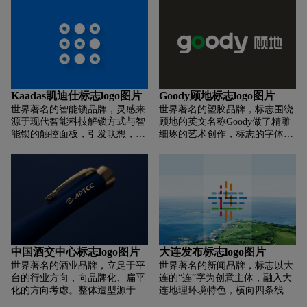
速派奇恒久不变的优秀品质。中
做人做事的的哲学观，道法自
心负形为“1”的抽象符号，象征
然、不急、不争、大道无形。把
速派奇对消费者始终如一的承诺
握此内在，围绕“禅”“气”“韵”，
与责任，同时也隐含速派奇要成
极简、留白、空灵、静心，一切
为行业领导品牌的目标与决心。
尽现，水到渠成。
星形两侧的负形环抱星形，象征
速派奇以消费者为核心的服务理
念。
Kaadas凯迪仕标志logo图片
Goody顾地标志logo图片
世界著名的智能锁品牌，灵感来
世界著名的塑胶品牌，标志围绕
源于现代智能科技解锁方式与智
顾地的英文名称Goody做了精雕
能锁的触控面板，引发联想，贴
细琢的艺术创作，标志的字体形
近产品形象；以九个圆点组成一
态、间距、颜色、角度等每个细
个和谐稳定的正方形，除贴近形
节的设计都与顾地企业的精益求
象外，也体现企业稳重方正、注
精、品质第一、以及国际化理念
重品质、可信赖的精神理念；颜
相吻合。英文标志中的四
色选用光感蓝塑造灵动与科技神
个"O"契合顾地管业的产品特
秘感，同时与智能锁的解释方式
性，象征着管道，通向美好未
共鸣，加深消费者品牌印象；以
来。颜色上采用绿色，体现企业
Kaadas的首字母"K"连接触控
的科技环保和社会责任感，深灰
点，更具品牌价值，延伸品牌无
色代表品质和尊贵，绿色与深灰
中国酒交中心标志logo图片
大连发布标志logo图片
限可能。
色的结合稳重又不失亲和。标志
世界著名的酒业品牌，立足于平
世界著名的新闻品牌，标志以大
的整体设计表现出来简洁、科
台的行业方向，向品牌化、扁平
连的“连”字为创意主体，融入大
技、现代和国际感。
化的方向考虑。整体造型源于一
连地理环境特色，横向四条线由
滴酒滴入酒缸里而荡起的涟漪。
连字的横向笔画延伸而来，第一