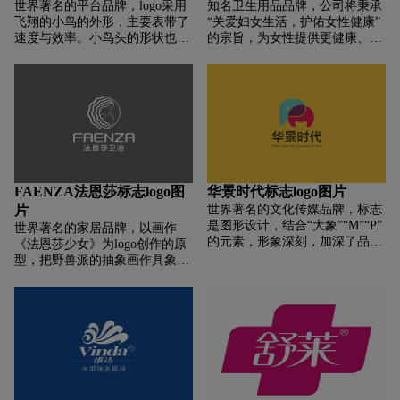
世界著名的平台品牌，logo采用
知名卫生用品品牌，公司将秉承
飞翔的小鸟的外形，主要表带了
“关爱妇女生活，护佑女性健康”
速度与效率。小鸟头的形状也是
的宗旨，为女性提供更健康、更
对话框的变形，寓意沟通、交
自信、更舒适、更美好的生活。
流。
以振兴民族企业为己任，以满足
顾客需求为先导，不断追求管理
科学化，加速产品更新换代！
FAENZA法恩莎标志logo图
华景时代标志logo图片
片
世界著名的文化传媒品牌，标志
是图形设计，结合“大象”“M”“P”
世界著名的家居品牌，以画作
的元素，形象深刻，加深了品牌
《法恩莎少女》为logo创作的原
的产品属性，同时表现出了华景
型，把野兽派的抽象画作具象
时代的行业属性，满足行业含
化，还原人物比例，再 增加头发
义。标志整体比较抽象独特，形
和五官等细节刻画和美化，使画
象上以大象寓意吉祥，亲和可
作图案化，增加识别性更符合大
爱，是非常受人喜爱的动物，表
众消费者的审美需求，逐步logo
达未来影视的多元化发展，做到
化。 第二步，把图案与“卫浴”结
影视全产业链开发;整体LOGO造
合起来构思设计，卫浴主要功能
型上是色块叠加组合的一头大
是清洁，“水”是主要元素；在直
象，创意有趣加强品牌内涵，具
观的功能体现 再升华到与消费者