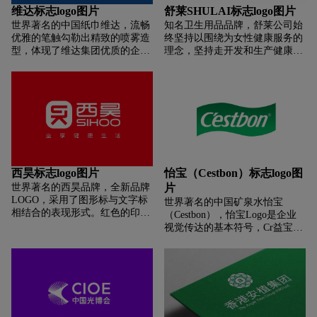
备行业属性。标志表现手法上简
的情感共鸣上，猴点子提出“呵
维达标志logo图片
舒莱SHULAI标志logo图片
洁大方，不仅可以完美的诠释品
护”理念，以“贝壳”为象征元素体
世界著名的中国纸巾维达，流畅
知名卫生用品品牌，舒莱公司始
牌的独特性，而且图文排列也给
现“呵护”。 第三步，在优化后的
优雅的笔触勾勒出精致的喷雾造
终坚持以围绕为女性健康服务的
人视觉上的深刻。颜色上用的撞
名画图案上选取人物头部，以侧
型，体现了维达集团优质的企业
理念，坚持走开发和生产健康产
色玫红和蓝色，视觉冲击力大，
脸角度刻画人物脸部和五官。脸
定位和“勇于开拓、不断创新”的
品之路。以科技进步为动力，以
利于品牌传播，使人印象深刻，
部表情是最容易传达情感的， 一
企业形象。 蓝色生动地展现了维
发展健康产品为特色。以产品创
并且满足影视阅读的行业色彩，
个眉头舒展，双眼轻合，带着微
达产品的柔软、舒适、优雅和洁
新为驱动、以科技进步为引擎，
多元化，年轻新颖，具有品牌行
微笑意的女性象形呈现出惬意舒
净。 中英文字体的轴对称组合表
成就百年舒莱的愿景。
业性。标志图文结合，造型独
适的状态。把“水”元素化作人物
达了维达集团的国际化特色和积
特，加深品牌，有利于记忆和传
的秀发， 一圈圈向外扩散的水纹
极向上的精神。 维达纸巾的标志
播。
构成了代表呵护的贝壳元素，异
设计一般采用深蓝色作为底色，
构同体的处理手法让3个元素和
做成曲线优美的小花朵形状。 它
谐而整体，把品牌属性和理念完
有很强的线条感。 “Vida”是宋体
整的表达出来！
西昊标志logo图片
怡宝（Cestbon）标志logo图
中最常用的字体，既承载了传统
世界著名的西昊品牌，全新品牌
片
的概念，又不失优雅。 英文字母
LOGO，采用了图形标与文字标
世界著名的中国矿泉水怡宝
“Vinda”上下相连，形成连接结
相结合的表现形式。红色的印鉴
（Cestbon），怡宝Logo是企业
构。
代表了一份永恒的承诺，将“为
视觉传达的基本符号，Cr益宝饮
您坐得更好”的西昊理念刻于石
料企业标识以法国“C”estbon“和
上;作为中国传统元素，它也寓意
绿色丝带为设计元素，简洁明
了西昊植根中国，不忘初心的本
快，彰显现代企业气质。以绿色
衷。内部变体的“昊”字，上半部
为主色调， 象征生命力的标志，
份是英文字母S与H的融合，它们
以优美流畅的丝带曲线与倾斜的
是西昊品牌英文名“Sihoo”的两个
“C”estbon融为一体，展现Cr益宝
重要辅音，传达了西昊的全球视
饮料健康、时尚、年轻、充满活