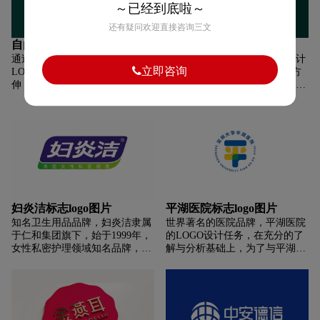
～已经到底啦～
“M”。一方面,M的双门结构在整
体视觉上起到稳固、牢靠的冲击
还有疑问欢迎直接咨询三文
感;另一方面，M中间的螺旋结构
自由王国标志logo图片
酥福家标志logo图片
为基因符号，表明华大智造专注
通过卡通的动物元素来形成
世界著名的桃酥品牌，标识设计
于生命科学与医疗健康领域,是生
立即咨询
LOGO，并且进行家族化的延
以外形轮廓图形+内部文字的方
命科技核心工具的缔造者，且这
伸，包括猩猩，鸭子，河马等
式进行组合设计，回归传统，致
个基因符号早三角稳定结构，类
等。采用丰富的颜色和可爱的造
敬中华传统糕点精粹。遵从中式/
似中国古代的鼎结构,有顶天立地
型，在最短的时间，有效地向受
传统/传承老字号的概念，以“酥”
之意,中国古代元素与现代基因技
众传递品牌的核心内容，吸引目
字为超级符号、以中式传统窗棂
术结合,体现出华大智造创新智造
标群体，成功留下印象。
的结构为灵感，融合糕点纹样及
引领生命科技的愿景，同时表达
中式传统印章，以此打造“酥福
与传播华大智造方正自信的价值
家”品牌差异化。
观。配色设计上,大部分使用科技
蓝,体现沉稳、冷静的行业特点,
小部分使用中国青,彰显年轻、活
力的企业属性,两者相得益彰。
妇炎洁标志logo图片
平湖医院标志logo图片
知名卫生用品品牌，妇炎洁隶属
世界著名的医院品牌，平湖医院
于仁和集团旗下，始于1999年，
的LOGO设计任务，在充分的了
女性私密护理领域知名品牌，专
解与分析基础上，为了与平湖未
业研发/生产各种类医药保健品和
来发展理念相契合，大胆地提取
外用消毒用品的企业。1998年，
最有识别度的“平”字进行创作，
妇炎洁上市，是中国上市销售时
融入了互联网“+”的元素，两者
间长的妇科洗液品牌之一。妇炎
巧妙地结合起来，把医院属性、
洁不仅为女性提供私处不适的解
发展理念、互联网+三者贯穿起