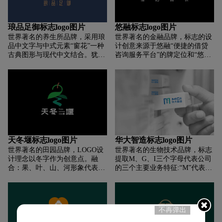
艾臣智能家居的行业特性。把
体设计融合传统与现代元素，具
“房子”符号用模切、挖孔、线条
有很强的识别性同时与LOGO图
化等多种低成本的方式，巧妙融
形风格相呼应。
琅品足御标志logo图片
悠融标志logo图片
入到品牌物料里。 从日常办公到
世界著名的养生所品牌，采用琅
世界著名的金融品牌，标志的设
对外宣传的物料，“房子”恰到好
品中文字与中式元素“窗花”一种
计创意来源于悠融“便捷的借贷
处的融入，使品牌轻松的做到
古典图形与现代中文结合。犹如
咨询服务平台”的牌定位和“悠融
“自始至终的推同一个符号”。
美丽的花朵，争做足浴行业的一
借贷，借得自在”的品牌主张。
朵金花。整个VI调性设计采用中
标志图形是一个升起的太阳，代
式元素与LOGO结合。形成一种
表悠融像一个升起的太阳，给客
古典高贵的品质感。
户带去希望和继续追求美好生活
的勇气。黄色渐变色在视觉上给
人明快、轻松的感觉，加深消费
者对品牌的印象，有利干悠融品
牌形象的传播，同时也带来了稳
重、可靠、值得信任的主观感
天冬堰标志logo图片
华大智造标志logo图片
受，这也进一步展现了企业的可
世界著名的田园品牌，LOGO设
世界著名的生物技术品牌，标志
靠性及权威性。
计理念以冬字作为创意点。融
提取M、G、I三个字母代表公司
合：果、叶、山、河形象代表
的三个主要业务特征:“M”代表
“林果天冬堰村”的独特品牌形
Manufacture(制造)、“G”代表
象。同时，也为其提炼出“林果
Genomics(基因)、“I”代表
天冬堰，吃了还想念”品牌超级
Intelligent(智能),中英文设计字体
语言从而表达让人回味无穷的体
均表现出方圆有度的规范感，凸
不再弹出
验。
显企业沉稳、大气、国际化的特
点。图案设计上,选择首字母