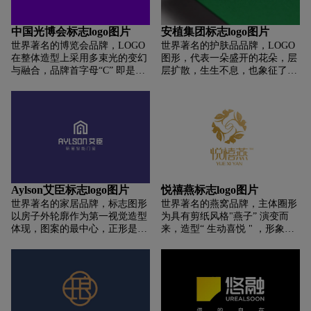
野与格局。下半部分是一张简化
力的企业形象，传达企业积极进
的椅子，它代表了我们专注坐具
取、与时俱进的文化理念 与时俱
中国光博会标志logo图片
安植集团标志logo图片
研发生产的企业属性。整个“昊”
进，顺应国际发展趋势。
世界著名的博览会品牌，LOGO
世界著名的护肤品品牌，LOGO
字还像一个跟您热情问好的小萌
在整体造型上采用多束光的变幻
图形，代表一朵盛开的花朵，层
人，它传递了西昊想与您更亲近
与融合，品牌首字母“C” 即是品
层扩散，生生不息，也象征了安
的美好心意。LOGO的右边字形
牌的专属性，同时点、线、条的
植集团美丽的事业版图不断延伸
标均做了细节化的艺术处理，让
表现形式更凸显中国光博会“汇
到世 界、传播到永远，打造百年
文字看上去更加圆润、舒适，展
聚行业精粹，连接创造价值”的
企业。 LOGO中间小写“a”，是
示了西昊对坐具舒适性一贯的坚
平台作用。新LOGO的设计上进
安植集团（anzhi）拼音的第一个
持
行了延伸，易于加深行业的认知
字母，不选用大写“A”，象征安
与识别。同时在色彩上采用红色
植企业永远是一 家以谦虚敬人为
到紫色的渐变，红色体现人文，
核心信仰的企业，安植人心里永
也是对原有的品牌色彩的传承，
远坚持的一份美好品质。小“a”中
紫色凸显科技和创新，因光而
间的叶片，代表大自然， 代表安
Aylson艾臣标志logo图片
悦禧燕标志logo图片
生，追光逐梦。
植企业是一家尊重自然、敬畏生
世界著名的家居品牌，标志图形
世界著名的燕窝品牌，主体圈形
命的企业，蕴育着每个安植人发
以房子外轮廓作为第一视觉造型
为具有剪纸风格"燕子” 演变而
自内心的去爱护自然，对世间万
体现，图案的最中心，正形是抽
来，造型“ 生动喜悦 " ，形象
物充 满了爱。 LOGO不断延展
象概括的门窗，而负形正是
“自然和谐 ”具有较强的文化底蕴
的24片花瓣，代表了安植企业的
Aylson的首字母“A”，由此体现
与美感;四只 "禧燕 " 缠绕连接，
“24真经”，存好心、说好话、做
标志图形的专属性； 同时，图案
代表一年四季和四面八方，喜结
好事，重细节、养气质、创 优
内部每一层都互相连接，图案内
连理，共同编制出 “燕窝” 体现
势，责任、荣誉、组织。
部每一层都互相连接，整体呈现
出产品 “自然健康” 的理念与 “人
一种互联、联动的状态，契合了
与自然” 和谐共生的大美之境;字