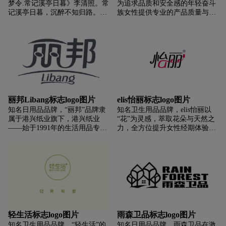
梦令.常记溪亭日暮》李清照。常
为追求品质和安全感的年轻奋斗
记溪亭日暮，沉醉不知归路。兴
族女性提供专业的产品质量与服
进晚回舟，误入藕花深处。争
务；于2012年，对品牌进行全新
渡，争渡，惊起一滩鸥鹭。意为
升级定位，更新品牌口号：安尔
追求生活的情趣，对美好生活的
乐快乐不限行！力求将快乐和闺
向往。
蜜的的调性进行品牌传递。
丽邦Libang标志logo图片
elis怡丽标志logo图片
知名日用品品牌，“丽邦”品牌隶
知名卫生用品品牌，elis怡丽以
属于港兴纸业旗下，港兴纸业
“花”为灵感，萃取花朵与天然之
——始于1991年的生活用品专业
力，全方位提升女性经期体验，
制造商。“丽邦”系列生活用纸、
打造更轻盈舒适的产品，从而减
卫生巾、卫生护垫等
少女性经期舒服，帮助女性绽放
如花一般的力量。
轻生活标志logo图片
雨森卫品标志logo图片
知名卫生用品品牌，“轻生活”的
知名日用品品牌，雨森卫品在激