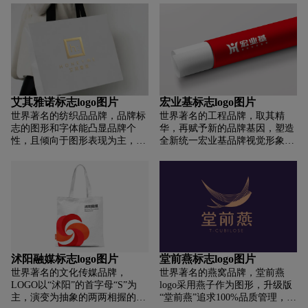
颜色源于母公司泸州老窖的蓝色
条线代表大连的蓝天，中间两条
作为基础，进行色值的调整，再
横线代表大连蓝色的大海，第四
融入金色。整体调性商务且具有
条横线代表大连的绿地青山。纵
品质感。 由于白酒属于我国的传
向三条线由连字的纵向笔画外延
承行业，因此空间设计调性为新
而来，代表大连日新月异的建设
中式，既能体现行业的特色，也
及热腾腾的生活。标志整体看起
符合当下的视觉定位。
来趋向圆形，色彩由橙色、绿色
及蓝色构成，丰富又不复杂，符
艾其雅诺标志logo图片
宏业基标志logo图片
合移动时代传播属性，适合对外
世界著名的纺织品品牌，品牌标
世界著名的工程品牌，取其精
推广使用。
志的图形和字体能凸显品牌个
华，再赋予新的品牌基因，塑造
性，且倾向于图形表现为主，文
全新统一宏业基品牌视觉形象！
字为辅。通过深度解读品牌，用
保留部分：品牌积淀、在业内的
策略指引设计:“h”-品牌英文名
品牌影响力、logo的视觉印象。
“honey me”首字母;“:”-"艾其雅
新的基因：融入探索、创新、科
诺”，诺-承诺，承诺是什么，承
技的品牌基因，赋予宏业基一个
诺是一种语言行为;“口”-具有时
具有创新的传统科技的品牌精
尚感和可信赖感，给人稳重、端
神。品顿设计塑造新的LGOO及
庄的气质感受。整体图形表达前
品牌形象不仅需要体现出诚信，
卫时尚，属于极简主义风格，简
务实，专业更需要体现出专业科
约却不简单。
技、创新、创造、突破。让其更
沭阳融媒标志logo图片
堂前燕标志logo图片
稳重大气，具科技、创新又不失
世界著名的文化传媒品牌，
世界著名的燕窝品牌，堂前燕
稳重。
LOGO以“沭阳”的首字母“S”为
logo采用燕子作为图形，升级版
主，演变为抽象的两两相握的手
“堂前燕”追求100%品质管理，碗