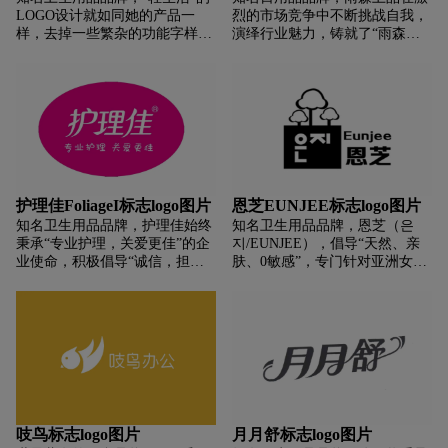
LOGO设计就如同她的产品一
烈的市场竞争中不断挑战自我，
样，去掉一些繁杂的功能字样和
演绎行业魅力，铸就了“雨森、
浮躁色块，将“极简”体现到极
百丽”知名品牌，涵盖了卷纸、
致。
抽纸、手帕纸、厨房用纸、商务
用纸、湿巾、成裤、卫生巾等八
大品类。精于品质，专业生活，
雨森致力于绿色环保，可持续发
展战略。坚持以人为本，科技创
新，与客户同兴、同荣、同发
展，消费者的满意是我们永远不
懈的努力与追求。
护理佳FoliageI标志logo图片
恩芝EUNJEE标志logo图片
知名卫生用品品牌，护理佳始终
知名卫生用品品牌，恩芝（은
秉承“专业护理，关爱更佳”的企
지/EUNJEE），倡导“天然、亲
业使命，积极倡导“诚信，担
肤、0敏感”，专门针对亚洲女性
当，创新，奉献”的价值观，以
研发，专解决卫生巾敏感问题。
优质的产品不断为消费者改善生
活品质，以优质的服务积极为消
费者提供健康关爱。
吱鸟标志logo图片
月月舒标志logo图片