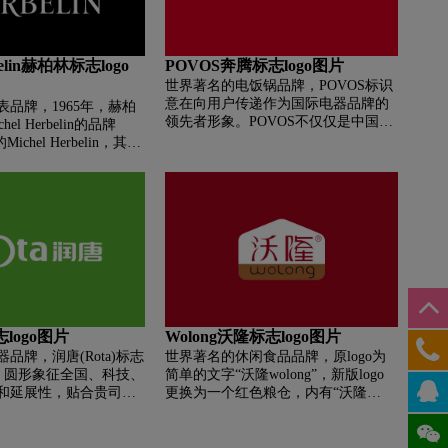
学的无穷概念，也象徵
品牌创立及一型表诞生之年，呈现在6
没有尽头的永恆的时
点位的红五星下方，具备双重纪念意
带经过重新设计与美
义。在经典之上不断衍进，是对先锋
rbelin赫柏林标志logo
POVOS奔腾标志logo图片
tlence品牌最佳代言标
精神的赞歌；在经典之上不断衍进，
世界著名的电饭锅品牌，POVOS标识
是对先锋精神的赞歌；在漫长岁月中
意在向用户传递作为国际电器品牌的
情怀不变，是对不凡志向的致意。
品牌，1965年，赫柏
领先者形象。POVOS不仅仅是中国专
el Herbelin的品牌
业的小家电制造商，更是致力于成为
ichel Herbelin，其品
全球小家电品牌运营商。柔和协调的
为立体指针突出于表盘的
字母标识，预示着POVOS更加专注用
意品牌成为法国专业机
户体验，鲜艳的红色是积极向上的代
和高品质的代名词。
表，象征着POVOS创新进取、热情奔
放的精神。
志logo图片
Wolong沃隆标志logo图片
品牌，润唐(Rota)标志
世界著名的休闲食品品牌，原logo为
形，圆形象征全国、科技、
简单的文字“沃隆wolong”，新版logo
和延展性，贴合贵司行
更换为一个红色粮仓，内有“沃隆
wolong”文字。