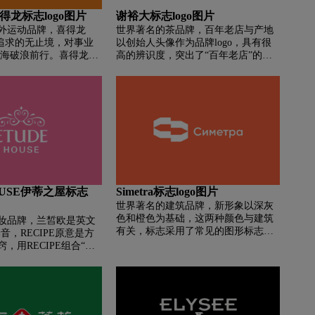
得龙标志logo图片
谢裕大标志logo图片
外运动品牌，喜得龙
世界著名的茶品牌，百年老店与产地
质追求的无止境，对事业
以创始人头像作为品牌logo，具有很
商海破浪前行。喜得龙产
高的辨识度，突出了“百年老店”的感
行业一直以拼搏、稳
觉，且谢裕大还将徽派建筑的图样搬
新的企业形象独树一
上了logo，巧妙地告诉了消费者企业
求时尚、休闲生活情趣
的所在地安徽，整个logo在褐色、黑
色的集合下增加了不少悠久而厚重的
文化感。“谢”为姓氏，“裕大”取“光前
裕后”的“裕”字，“ 大展宏图”的“大”
字，寓意光大门闾、光宗耀祖、造福
子孙、光前裕后、大展宏图。
HOUSE伊蒂之屋标志
Simetra标志logo图片
世界著名的建筑品牌，新形象以深灰
色和橙色为基础，这两种颜色与建筑
妆品牌，兰皙欧是英文
有关，标志采用了常见的图形标志
的译音，RECIPE原意是方
——公司开头字母“C”，通过镜像后平
，用RECIPE组合“O”
移，有些类似墙壁中的承重结构。标
英文识别标志
准字体偏内敛一些，带有些令人难忘
O”，寓意“兰皙欧能为不同肤
的怪诞感，与标志相得益彰。
专业的美容护肤理论和
决您肌肤的各种困扰问