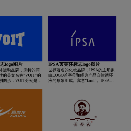
志logo图片
IPSA茵芙莎标志logo图片
外运动品牌，沃特的商
世界著名的化妆品牌，IPSA的主形象
的英文名称“VOIT”的
由LOGO首字母和经典产品自律循环
别图形，VOIT分别是价
液的形象组成。寓意"IamI"。IPSA礼
、开放（Open）、坚持
聘法国著名摄影师Francis Gjacobetti为
）、团队（Team）的首字
品牌形象的广告创意，即使不用模特
代言也能体现光与影之间的灵异感。
IPSA源自拉丁文“ipse”代表“自我、自
主、自发”之意。