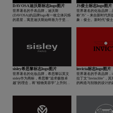
DAVOSA迪沃斯标志logo图片
JS俊士标志logo图片
世界著名的手表品牌，迪沃斯
世界著名的化妆品牌，
(DAVOSA)的品牌logo有一枚立体闪烁
称"JS"－来自新时代
的星星，寓意迪沃斯始终致力于坚持
象：俊士。新时代“俊士
把质量、创新和个性化融入手表制作
究时尚品味，或只注重
中,表诠释了其品牌理念：你能拥有的
表上的潇洒，而是具有
奢华。
有成竹，重视个性的男
内心自然反映于外表的
sisley希思黎标志logo图片
invicta标志logo图片
世界著名的化妆品牌，希思黎以英文
世界著名的手表品牌，inv
sisley作为商标，希思黎“追求极致卓
拉丁文"Invincible
越”的理念，将“植物美容学”上升到了
的构造与别致的设计的
前所未有的高度，严格的生产流程和
图形为翅膀、十字架组
药品生产的剂量控制标准，实现了多
种植物精粹间的完美叠加、协作，成
就了每一件希思黎产品难以企及的傲
人品质。