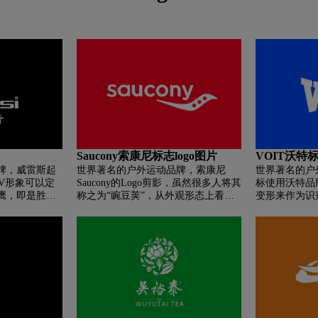
Saucony索康尼标志logo图片
VOIT沃特标
牌，威雷斯起
世界著名的户外运动品牌，索康尼
世界著名的户
，V形象可以定
Saucony的Logo剪影，虽然很多人将其
标使用沃特品牌
鹰，即是胜利
称之为“豌豆荚”，从外观形态上看也
变形来作为识
的信心和实力
的确颇为相似，但实际上却是Saucony
值（Value）
译阿瑞斯，古希
对自己品牌诞生之地的一次深情致
（Insist 
匹斯十二神之
敬。而置于Logo中心区域的三个圆
母。
化身。以及
点，你可以理解为它是伫立在Saucony
ng for life!这句
小溪里的三块大石，也可以理解为如
生命运动联系
今Saucony品牌极力为消费者营造的，
“正确的运动理念”，“出色的产品体
验”，以及“健康的跑圈生态”三大核心
理念。