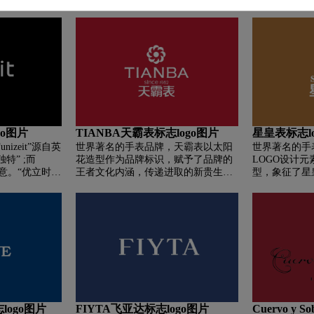
媒介。此为精
“竹”字，表现产品属性及其专有特
牌名，突出了
饮，雅俗共
色。而LOGO中圆形的线条代表品尝
骏马，身上配
、文明交往的
竹叶青时专用的透明玻璃茶杯。“竹”
站立在品牌名
。此为身体之
字浮在茶杯中，象征竹叶青茶叶垂直
照质感给人一
，是修心养性、
浮在水中的状态，充分表现出一种休
道。以品牌名
神之“益”；
闲﹑平和的意境。除了把竹叶青睿智
物传递品牌精
赏，是人与人
﹑内敛的品牌个性流露出来，还显现
巧妙。
桥梁。此为沟
出“平常心”的品牌理念。整个设计线
条简约流畅，茶叶造型清雅修长。配
以青绿色为品牌主色，一种品茶时闲
go图片
TIANBA天霸表标志logo图片
星皇表标志l
适、舒服、自然的状态跃然于眼前。
izeit”源自英
世界著名的手表品牌，天霸表以太阳
世界著名的手
独特” ;而
花造型作为品牌标识，赋予了品牌的
LOGO设计
之意。“优立时”
王者文化内涵，传递进取的新贵生活
型，象征了星
良的工艺来确
态度和精致的生活方式，诠释了独特
思路，四周光
归机械表的本
的时间哲学。
着员工与公司
史中经典复古的
的发展，实现
力争为“机械
名称释义：“
系列高品质的机
突显了星皇表
。
独享的品质，
是时间的刻度
的时间感受。
圆简，俊秀美
于的轮船船舵
logo图片
FIYTA飞亚达标志logo图片
Cuervo y 
皇在商海中乘