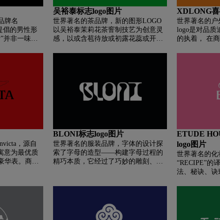
吴裕泰标志logo图片
XDLONG喜
品牌名
世界著名的茶品牌，新的图形LOGO
世界著名的户
所提倡的男性形
以吴裕泰茉莉花茶窨制技艺为创意灵
logo是对品
”并非一味讲
感，以或含苞待放或初露花蕊或开放
的执着， 在
仪表修饰等外
完全的茉莉鲜花与茶芽交织，最新启
品在时尚运动
高度智慧，胸
用的裕泰绿、茉莉白加之中国红、长
健、专注、创
性。是成熟的
城灰、槐树绿、皇家金，色彩更具中
帜，并深受追
男性。是
华民族底蕴，蕴涵北京文化特色。
人士的喜爱。
BLONI标志logo图片
ETUDE 
icta，源自
世界著名的服装品牌，字体的设计探
logo图片
"，其寓意为最优质
索了字母的造型——构建字母过程的
世界著名的化
豪华表。商标
精巧本质，它经过了巧妙的雕刻、添
“RECIPE”
成。
加和裁切，同时保留关键的细节，以
法、秘诀、诀窍
确保字体的动态演变。
成为兰皙欧的
“RECIPE
质的您提供最
产品，圆满解
题。