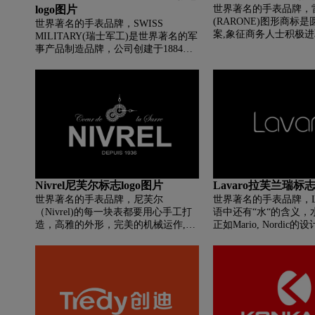
logo图片
世界著名的手表品牌，
(RARONE)图形商标
世界著名的手表品牌，SWISS
案,象征商务人士积极
MILITARY(瑞士军工)是世界著名的军
力其呈现得体的仪表、
事产品制造品牌，公司创建于1884
自信的内心以及进取的
年，自1891年开始向瑞士国家军队提
致力实现“中国手表百年
供军事用途刀具，1909年开始使用一
愿景。
个带有十字的红色盾牌为自己的产品
商标，同年，创建者Karl Elsener的母
亲逝世，为了纪念自己的母亲，他便
以“SWISS”命名了品牌。1921年在品
牌名称中加入“MILITARY”（法文代
表不锈钢），从此品牌全名SWISS
MILITARY ("SWISS"+"MILITARY"),
从此以后，SWISS MILITARY在瑞士
Nivrel尼芙尔标志logo图片
Lavaro拉芙兰瑞标志
钟表界以创新和灵动而著称。
世界著名的手表品牌，尼芙尔
世界著名的手表品牌，La
（Nivrel)的每一块表都要用心手工打
语中还有“水“的含义，
造，高雅的外形，完美的机械运作,制
正如Mario, Nordic
造出与众不同的，出色的，高品质的
简约，干净为主。
腕表。其Logo的打造也别具匠心，想
必早已让不少爱表人士记住了它。