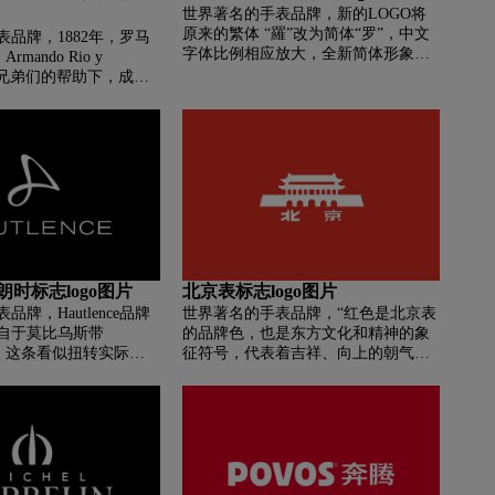
世界著名的手表品牌，新的LOGO将
圆形，四周以六个圆形
原来的繁体 “羅”改为简体“罗”，中文
公司以产品为核心，四
品牌，1882年，罗马
字体比例相应放大，全新简体形象更
，创新，专注，服务，
mando Rio y
加简洁、年轻，更具辨识度，契合全
密结合，专注细节，追
在他兄弟们的帮助下，成立
球化的设计趋势和新时代消费者的审
“La Casa”高级珠宝
美潮流，传递品牌国际化、多元化的
与侄子索布里诺斯（
发展战略。新升级的LOGO经由设计
s）共同管理，最后两人把自己
师精密设计，重新进行线条塑造，对
起来就是现在的
图形的左下角和右上角的棱角进行处
SOBRINOS。其logo具有
理，优化为与字体LOGO线条更加契
金属色系，同时寓意传
合的弧形圆角。通过对图形进行细节
艺，简约精致。
优化，新的罗西尼标志整体视觉更轻
盈、简洁，与字体线条更加契合，使
得整体造型更加精致流畅。
e豪朗时标志logo图片
北京表标志logo图片
牌，Hautlence品牌
世界著名的手表品牌，“红色是北京表
自于莫比乌斯带
的品牌色，也是东方文化和精神的象
and)，这条看似扭转实际上
征符号，代表着吉祥、向上的朝气，
神秘带子象徵着数学的
以及生活的激情，与当今的时代精神
徵着没有起点，没有尽
不谋而合。12点位“北京”天安门
间。只有强而有力的标
logo，彰显深刻的不凡情怀与厚重的
代表品牌目前与未来的
文化底蕴。表盘搭载3点位日历窗，记
tlence经过深思熟虑，
载为理想挥斥方遒的时日，一分一刻
(Mobiusband)，这
皆是经典。生而不凡，礼赞“1958”
际上却只有一面的神秘
1958，是个独特的年份，对应北京表