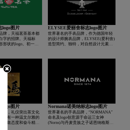
logo图片
ELYSEE爱丽舍标志logo图片
品牌，天福茗茶基本都
世界著名的手表品牌，作为德国年轻
白字的招牌。天福标
的设计师腕表品牌，ELYSEE(爱利舍)
形状的logo。初一看
造型简约、独特，对自然设计元素的
福"字，既包含了品牌本
运用，充分彰显了年轻一代热爱设
气、祥和之寓意。但认
计、热爱自然、热爱生活的积极态
福”字实际上是在一个在
度。爱利舍腕表以迷人的复古设计和
此一来，logo便更显饱
令人叹为观止的工艺，及其饱含激情
的赛车精神，成为极具特色、倍受消
费者青睐的德国品牌。ELYSEE(爱利
舍)的历史可追溯到1920年的瑞士，其
后在1960年又回归德国的黄金珠宝之
乡Pforzheim。爱利舍坚信，是过去的
积淀在成就着未来，在数十年的发展
中，它始终跟随内在价值的指引，坚
logo图片
Normana诺美纳标志logo图片
持经典手表制造的悠远传统，专注于
“德国制造”的优良品质。
品牌，礼仪突出茶文化
世界著名的手表品牌，“NORMANA”
，马有一种温文尔雅的
命名及logo创意源于命运三女神
种内敛态度和奋斗精神
(Norns)与丹麦贵族之子诺恩纳格斯塔
茶业便取依托自己的品
(Nornagesta)的故事，寓意一诺千金和