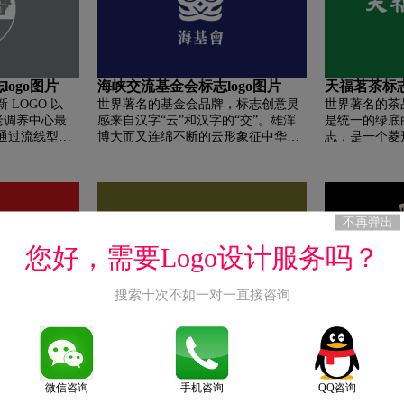
志logo图片
海峡交流基金会标志logo图片
天福茗茶标志
LOGO 以
世界著名的基金会品牌，标志创意灵
世界著名的茶
e 抗老调养中心最
感来自汉字“云”和汉字的“交”。雄浑
是统一的绿底
通过流线型大
博大而又连绵不断的云形象征中华民
志，是一个菱形
。调养中心大
族传统的源远流长，以云的交叠组合
上去是一个"
型，则是受到
而成“交”字寓意海峡两岸如祥云融
身，又兼有福
术运动所启
汇，交流不息，体现出强烈的民族风
真看，那个"
依然可以在蒙
格和美好、和平的理念。
“茶壶”上，如
术标志，见证
满。
不再弹出
1970 年
您好，需要Logo设计服务吗？
vetica 字体设
1960 年苏
Miedinger
搜索十次不如一对一直接咨询
瑞士设计，也
规划展出的杰
竹叶青标志logo图片
八马茶业标志
为健康之饮，
世界著名的茶品牌，竹叶青品牌logo
世界著名的茶
对人体多种有
来自于品牌名字中的“竹”字。在中国
在中国文化中
的天然饮品。
传统文化中，“竹”象征君子。“竹叶
风范，更是一
微信咨询
手机咨询
QQ咨询
文明之饮，是
青”独有的修长茶叶形态，拼凑成一个
的象征，八马