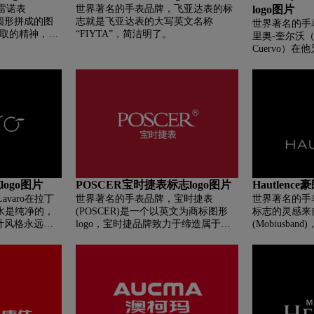
雷诺表
世界著名的手表品牌，飞亚达表的标
logo图片
型以中间一个
是圆形拼成的图
志就是飞亚达表的大写英文名称
环绕，寓意为
世界著名的手表
进取的精神，助
“FIYTA”，简洁明了。
周分别以品质
里奥-奎尔沃（ Ar
健康的形象、
团队，责任紧
Cuervo）
气质。未来，
求卓越。
了这家声明远扬的
品牌”的企业
店，奎尔沃后
Sobrino
的名字相结合
CUERVO Y 
拉丁风格硬朗
承瑞表传统工
logo图片
POSCER宝时捷表标志logo图片
Hautlenc
varo在拉丁
世界著名的手表品牌，宝时捷表
世界著名的手表品
水是纯净的，
(POSCER)是一个以英文为商标图形
标志的灵感来
的设计风格永远以
logo，宝时捷品牌致力于缔造属于中
(Mobiusb
华民族的百年国际钟表品牌，精确定
却只有一面的
位于追求大众时尚的消费者市场，为
无穷概念，象
不同群体打造高雅、时尚、精致、个
头的永恆的时
性鲜明的心爱腕表。
志，才能充分
表款精神。Hau
选中了莫比乌斯带
条看似扭转实