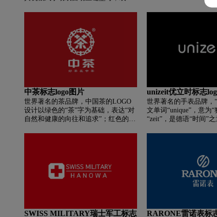
修心养性、启迪智慧的
英机芯，都是来自梵德宝表工场美学
神之“益”；茶为和谐之
和技术的完美结合。梵德宝logo标志
赏，是人与人之间友好
一如品牌风格，突出精确架构的设计
桥梁。此为沟通之“益”
理念。
“益”； 茶为文明之饮
启迪智慧的媒介。此为精
茶为和谐之饮，雅俗共
之间友好、文明交往的
通之“益”。
中茶标志logo图片
unizeit优立时标志lo
世界著名的茶品牌，中国茶的LOGO
世界著名的手表品牌，“un
设计以绿色的“茶”字为基础，表达“对
文单词“unique”，意为“
自然和健康的向往和追求”；红色的
“zeit”，是德语“时间”
“中”字，象征着中国大地的生机与活
寓意以优良的材质和精
力，象征着“金色中国，中国名茶”的
立表达时间的方式。回
产品定位与追求，寓意着“扎根中国大
真,优立时提取钟表历
地，贡献自然，健康”的理念。“茶”的
设计元素,辅以现代精工
笔画是直的，“中”是圆的、流动的，
腕表爱好者”打造出一
“茶”是在中间，“中”是在外面，这就
械腕表，再塑明日经典
意味着“刚直、行云流水”的人文传
统；“中”字连成一个齿轮状，意味着
传统茶的现代化，寓意“中国茶文化，
享誉世界，四通八达”
SWISS MILITARY瑞士军工标志
RARONE雷诺表标志