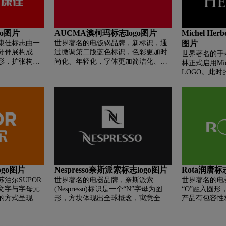
带子象徵着数
着没有起点，
间。莫比乌斯
go图片
AUCMA澳柯玛标志logo图片
Michel He
化，便成为Hau
康佳标志由一
世界著名的电饭锅品牌，新标识，通
图片
志。
分伸展构成
过微调第二版蓝色标识，色彩更加时
世界著名的手表
的图形，扩张构图
尚化、年轻化，字体更加简洁化、国
林正式启用Mich
、进取不息的
际化。更加符合当前潮流下消费者及
LOGO。此时的M
创新的康佳精
客户的体验、期望及审美需求。全新
牌标志logo
像显象管和电话
的企业VI标识，采用红色和灰色的主
抽象图形，寓
佳是一生产视
色调，红色给人时尚、创新、充满活
械表技术实力
业集团，表现
力的视觉印象。灰色象征智能、科
特的企业标
技、信赖。新标识通过颜色调整及字
活力和热情，
型柔化，淡化了旧VI标识使用深蓝色
的服务品质，
带来的企业化、工业化等冰冷生硬的
团结一致的象
工业制造企业的严肃形象，带来的是
的目标，传达
澳柯玛向消费者传递的亲和的产品体
为核心，以多
验和情感沟通。
ogo图片
Nespresso奈斯派索标志logo图片
Rota润唐标
为主体，不断
求多元化发展
泊尔SUPOR
世界著名的电器品牌，奈斯派索
世界著名的电器
。
文字与字母元
(Nespresso)标识是一个“N”字母为图
“O”融入圆
的方式呈现在
形，方块体现出全球概念，寓意全球
产品有包容性
的便是其标志
购。标志整体简洁大方国际化。黑色
业应用。
。其电器标志
代表黑色代表着高端、大气，呼应品
形式，加上字
牌电器的行业属性。