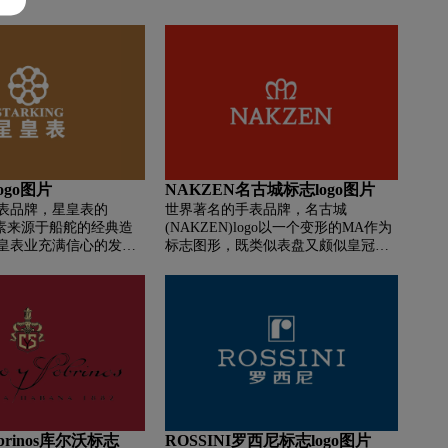
马的形象。一品高大的
无可更改的命运。创意以艺术史为根
备着像“八”字的马鞍，
据，同时以艺术的方式再现在生活之
的上方，书法字体和光
中，在古老的玉器、金银器及古石
种茶马古道般的历史味
上，将人文主义的精神表露无遗。
塑造品牌动物，再以动
神，这样的设计老练而
ogo图片
NAKZEN名古城标志logo图片
表品牌，星皇表的
世界著名的手表品牌，名古城
元素来源于船舵的经典造
(NAKZEN)logo以一个变形的MA作为
皇表业充满信心的发展
标志图形，既类似表盘又颇似皇冠，
环的围绕，同时也喻示
名古城始终坚持以人为本的腕表设计
的紧密联系，关注员工
理念—表是配角，腕的主人才是主
与员工共赢。 星皇商标
角，强调计时的功能性，重视腕表与
星光璀璨 皇者风范”，它
人体的关系，依托传统文化的提炼，
卓越实力和只有您才能
以民族特有的细腻、丰富的内心感受
星皇产品带来的不仅仅
加以内敛含蓄的创意表达，并与西方
，更带来的是一种独有
腕表价值观有效结合，从而形成了富
 星皇中文字体为方正准
有东方气质的产品风格。
丽，典雅时尚。造型源
的造型，释义为捷永星
Sobrinos库尔沃标志
ROSSINI罗西尼标志logo图片
风破浪，勇执牛耳。造