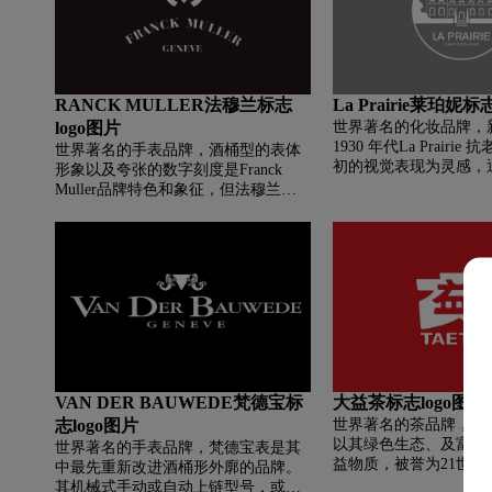
RANCK MULLER法穆兰标志
La Prairie莱珀妮标
logo图片
世界著名的化妆品牌，新 
1930 年代La Prairi
世界著名的手表品牌，酒桶型的表体
初的视觉表现为灵感，
形象以及夸张的数字刻度是Franck
写字母构成优雅的标记
Muller品牌特色和象征，但法穆兰
门的标志使用的原创字
(FRANCK MULLER)的logo却以传统
当年风靡一时的装饰艺
的圆盘表作为logo形象，更寓意其开
发。事实上时至今日，
创性的放射扭索纹表盘设计。
特勒发现类似的装饰艺
当年前卫艺术的蓬勃发展。
代，La Prairie 使用 Hel
计了品牌标志。这款诞生在
黎世的字体，由设计师 Max 
操刀，象征超凡卓越的
是世界各地博物馆乐于
VAN DER BAUWEDE梵德宝标
大益茶标志logo图片
作。
志logo图片
世界著名的茶品牌，茶
以其绿色生态、及富含
世界著名的手表品牌，梵德宝表是其
益物质，被誉为21世纪
中最先重新改进酒桶形外廓的品牌。
此为身体之“益”；茶为
其机械式手动或自动上链型号，或石