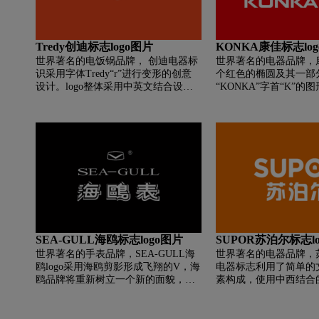
Tredy创迪标志logo图片
KONKA康佳标志lo
世界著名的电饭锅品牌， 创迪电器标
世界著名的电器品牌，
识采用字体Tredy“r”进行变形的创意
个红色的椭圆及其一部
设计。logo整体采用中英文结合设
“KONKA”字首“K”
计，诠释品牌调性同时助力品牌海外
设计给人一种打破现状
市场的传播与渗诱，弘扬民族品牌。
冲击感，表达了开拓、
标志整体设计简约 大气 国际化 有科
神:另一方面其造型酷
技感 未来感。
机冬形的组合，示意康
听和通信产品为主的企
出鲜明的行业性质和独
识。红色表达了企业的
赋予了企业面对消费者
同时，图形是康佳员工
征，显示了企业国际化
也康佳以深圳集团总部
SEA-GULL海鸥标志logo图片
SUPOR苏泊尔标志l
媒体、通信产品制造业
向国内外市场扩张，寻
世界著名的手表品牌，SEA-GULL海
世界著名的电器品牌，苏
的经营目标和强劲趋势
鸥logo采用海鸥剪影形成飞翔的V，海
电器标志利用了简单的
鸥品牌将重新树立一个新的面貌，相
素构成，使用中西结合
信不久我们会在海鸥表上见到那只曾
大家面前。比较有特点
经“远渡重洋”走出国门的飞翔海鸥！
的英文字母设计形式了
的字母使用大气的大写