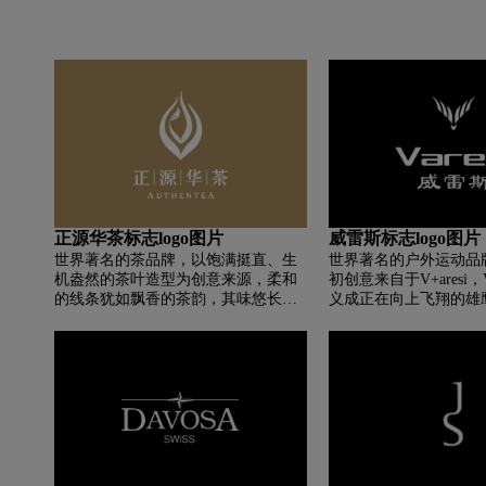
正源华茶标志logo图片
威雷斯标志logo图片
世界著名的茶品牌，以饱满挺直、生
世界著名的户外运动品
机盎然的茶叶造型为创意来源，柔和
初创意来自于V+aresi
的线条犹如飘香的茶韵，其味悠长，
义成正在向上飞翔的雄
久久不散。体现正源华茶以茶为道，
的寓意以及对产品品牌
追求绿色、健康、环保的理念，致力
的诠释。aresi中文翻
于为客户提供健康、品位的完美茶体
腊神话中的战神，奥林
验。
一，被视为尚武精神的
Burst of passion，cheeri
传世的口号，让品牌与
在一起，相得益彰。