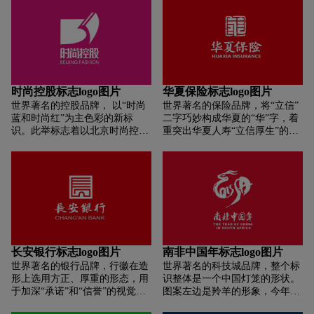
性，带有未来感的线条给消费者
缘勾勒出中式印章的外形，内部
了：基因信息数据库、生物样本
一种美好、亲切的感觉，拉近与
为上海黄金交易所（Shanghai
资源库和生物活体库。两条平实
消费者的距离，是现代金融行业
Gold Exchange）的英文
的直线则寓意了：数字化平台、
所必须做到的。标志色彩上采用
写"SGE"，体现了上海黄金交易
合成与编辑平台。“三库两平台”
早晨的阳光色，给人一个无限遐
所集纳东西所长，海纳百川，稳
的建设肩负了“存、读、懂、
想的空间，同时也预示着“益金
健发展， 不断进取的精神风貌。
写、用“生命精华的5大作用，涵
所”的美好未来。
金砖印章四周的棱角形成一个向
盖了基因库基本的功能属性。精
时尚控股标志logo图片
华夏保险标志logo图片
上突起的平台，体现上海黄金交
妙的创意，形象的动画，更好的
世界著名的控股品牌， 以“时尚
世界著名的保险品牌，将“立信”
易所正与广大会员和投资者共同
传递国家基因库“留存现在，缔
蓝和时尚红”为主色彩的新标
二字巧妙构成华夏的“华”字，着
致力于打造一个规范透明、现代
造未来”这一理念。
识。此举标志着以北京时尚控股
重突出华夏人寿“立信厚生”的企
高效、充满生机活力的世界一流
为龙头代表的北京服装纺织产
业文化，强调了保险业以“诚信”
交易所的美好愿景。整体上，标
业，将迎来历史性的发展新机
为本的价值观。朱红的色调、印
志图形结构端正大气，以印章象
遇。同时，这也将为推进北京时
章的视觉印象，给人沉稳、厚重
形配以四块金砖棱角，分别代表
装之都建设、提升北京国际时尚
之感，借此反映出华夏人寿“持
“公平、公正、公开、诚实信用
度和文化软实力注入新的活力。
续稳健，价值成长”的经营理
“，庄重、权威的形象跃然纸
念。新标识犹如一柄“华盖”，象
上。
征着华夏人寿为客户提供的高品
质服务，以及为客户及投资者带
来价值的保障和永续增长的企业
长安银行标志logo图片
南非中国年标志logo图片
使命。新标识整体又宛如一条劲
世界著名的银行品牌，行徽在造
世界著名的科技城品牌，整个标
龙，龙是华夏的象征，是华夏儿
形上选用方正、厚重的形态，用
识整体是一个中国灯笼的形状。
女的守护神。华夏人寿以龙自
于加深“承诺”和“信誉”的视觉印
图案左边是羚羊的形象，今年是
喻，正是要树立勇于肩负社会责
记。“长”是长安银行的首字，代
中国羊年，而羚羊是南非的国
任，拼搏奋进、永不停歇的企业