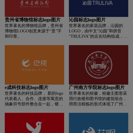
象，象征着温州民商银行的诚信
水形与阳刚的雕塑形成互补，代
严谨、稳定发展。还有，“山”字
表学校教学和人才培养的多元和
开口处理成“刀币”形象，象征着
综合性，校标外环由中、英文校
财富与收获。此标志代表着温州
名及橄榄枝三部分组成，中、英
贵州省博物馆标志logo图片
沁园标志logo图片
民商银行秉持着“山水之城，诚
文校名的字体设计易于识别，便
世界著名的博物馆品牌，贵州省
世界著名的家居品牌，沁园的
信财富”的理念。
于校标推广和使用；两侧的橄榄
博物馆LOGO创意来源于“贵”字
LOGO，由中文“沁园”和拼音
枝代表了希望与和平，也是崇高
和印章。
“TRULIVA”的左右结构组成，品
的警察职业所追求的目的，以增
牌口号为“专为中国水质设计”。
强教员与学员的职业荣誉感和自
升级后的品牌LOGO为上下结
豪感，校标的内外环采用不同的
构，上面是沁园的图形标，下面
均衡感设计，外环以均衡为主，
是沁园的文字标，图形标是一个
保证了校标的严肃和正气；内环
水滴形的人物形象，下面的文字
中的雕塑采用偏上的布置，凸现
为“沁园TRULIVA”。整体改变还
学校奋发向上的精神面貌，校标
是挺大的，以蓝色为主色调，以
色彩上采用警察制服的藏青色为
水滴意味着纯净、健康、人物形
主调，凸显出学校的公安行业属
象意味着愉悦的净水体验，为了
性。
e成科技标志logo图片
广州南方学院标志logo图片
向国际化靠拢，沁园以TRULIVA
世界著名的科技品牌， 新的logo
世界著名的校徽，校徽主图形采
作为英文名，以TRUE（真实
代表着人、合作、连接等寓意的
用行政楼和图书馆的建筑组合，
的）和LIVE（生活、生动）组
抽象符号部件整合在一起，镂空
用简洁精炼的形式体现了广州南
成，代表着沁园提供更纯净、更
出内形字母“C”，通过对角度、
方学院的中轴线意象，同时也是
鲜活的净水态度。
宽度等细节处理，让图形的外形
学院最具标志性和最容易获得认
完整且流畅，并交叠出前后层
同感的视觉形象符号。其中，中
次。继承logo的圆形骨架，将
文字体使用孙中山先生集字，英
“Ifchange”产品字体进行设计升
文字体使用Swiss721字体；标志