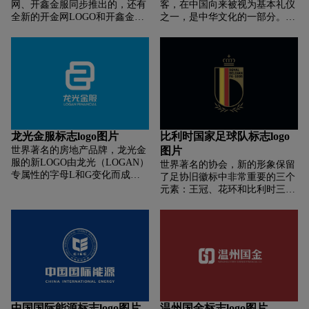
网、开鑫金服同步推出的，还有
客，在中国向来被视为基本礼仪
全新的开金网LOGO和开鑫金服
之一，是中华文化的一部分。
LOGO。开金网LOGO由抽象的
Costco，取名“开市客”，取“开市
英文字母“K”和“J”组成，形似双
迎客”之意，以华夏之礼，迎东
手环抱组成的心形，象征着“用
方宾客，这是对中华文化的理解
心、服务、信任”。LOGO中心，
和推崇。中华文化源远流长、博
是近似三角形的空间，寓意金融
大精深，其内涵之深刻、意义之
汇聚安全。开鑫金服的LOGO有
深远，需要不断地传承和发展。
向上飞升的感觉，象征着上升、
现在，连西方霸主都在推崇，我
灵动、迅速；LOGO向左环抱张
的国，何以不强大！
开，寓意开放、包容、共享；
龙光金服标志logo图片
比利时国家足球队标志logo
LOGO的四角相对，表示开鑫金
世界著名的房地产品牌，龙光金
图片
服坚持端对端的理念，合作共
服的新LOGO由龙光（LOGAN）
世界著名的协会，新的形象保留
享，提升金融服务的效率。
专属性的字母L和G变化而成，
了足协旧徽标中非常重要的三个
标准色为科技蓝、青春绿。新
元素：王冠、花环和比利时三色
LOGO形似两枚高科技芯片镶嵌
旗。协会新LOGO最明显的变
而成，寓意龙光金服将运用前沿
化，首先LOGO中的法语
的互联网技术，推动金融服务实
「URBSFA」和荷兰语
体经济，同时全面保障客户、用
「KBVB」名字简称被英文名称
户的金融信息安全。龙光金服，
缩写「RBFA」（皇家比利时足
作为龙光集团旗下的互联网金融
球协会）所取代。会徽中的花环
信息服务平台，致力于发展普惠
缩小后移至图形底部，皇冠以线
金融，引导民间资金支持实体经
条的形式简化后留在了原来的位
济发展，帮助中小企业和个人解
置。中心尖角的盾形徽章变为更
中国国际能源标志logo图片
温州国金标志logo图片