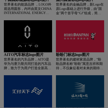
决融资难问题。公司传承了龙光
友好的圆角。内部由黑、黄、蓝
世界著名的能源品牌 ，LOGO外
世界著名的金融品牌，新Logo在
集团“务实、创新、阳光、高效”
三色旗和黑色足球共同构成了一
观选用圆形，内环由英文CHINA
原Logo基础上进行升级，由“国
的企业精神，诚信经营、勇于创
个抽象的小写字母「b」
INTERNATIONAL ENERGY
金”两个首字母“GJ”组成，简洁
新，在产业信息和资金之间充分
（Belgian 比利时的首字母）。
HOLDING COMPANY（中国国
直观地体现出公司品牌特色。主
发挥了连接、融合的作用，为社
际能源控股有限公司）及中文
色调红色代表热情、活力、稳
会万家带来财富。
“中国国际能源”汉字环绕，寓意
健，象征市国金公司积极进取的
着公司与各产业合作伙伴圆满实
姿态和勇于挑战的精神，传递出
现合作共赢的美好愿望。LOGO
市国金公司致力于打造全国范围
标志的正中，是大写字母C和E
内具有鲜明特色和全省范围内具
组成的变形图案。“C”为
有较大影响力的国有金融资本集
CHINA（中国）的首字母，“E”
聚平台的美好愿景。未来，市国
为ENERGY（能源）的首字母。
金公司将以新Logo所展现出的全
AITO汽车标志logo图片
盼盼门标志logo图片
图案仿佛是两片向上生长的树
新面貌出发，不忘初心、砥砺前
世界著名的汽车品牌，AITO是
世界著名的建材家居品牌，“盼
叶，寓意公司的事业生机勃勃、
行，不断开创公司高质量发展新
华为与赛力斯共同打造的汽车品
盼品牌名称“盼盼”寓意吉祥和期
蒸蒸日上；图案又似一本翻开的
局面，在新的赶考路上赢得更大
牌，致力于为用户打造全新高端
待，不仅象征着对未来的期待，
书籍，记载着公司悠久的历史和
荣光。
智慧汽车，把智能带入汽车，让
也象征着那个时代国民对现代优
深厚的底蕴；图案还像一对张开
汽车更智慧。 图形元素由两个去
质生活的向往。
的翅膀，代表公司在市场经济大
掉中间“—”笔画的字母“A”，呈
潮中展翅腾飞。
上下对称的形式设计，巧妙的
将"A"、"I"、"T"、"O"四个品牌
字母融合到图形元素中。中间空
出的部分将品牌名“AITO”融合进
入，名称的字母“A”也是以去掉
中间的笔画“—”的样式呈现。