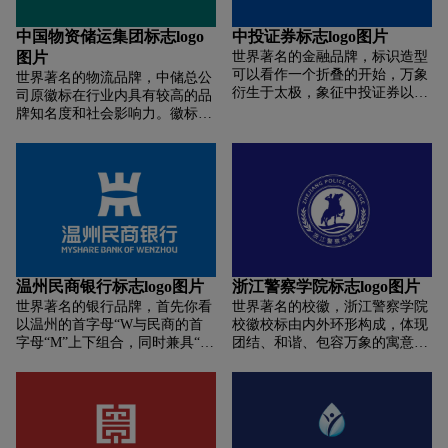
和平和美好的生活；“消防梯、
标是一个有趣的象征，它代表了
水枪、消防斧的交叉组合”，是
人下智能开放实验室对未来的憧
中国物资储运集团标志logo
中投证券标志logo图片
世界通用的消防识别符号，体现
慢与期望。
图片
世界著名的金融品牌，标识造型
了国际化和专业化，同时也是灭
可以看作一个折叠的开始，万象
火救援职能的体现；“长城”，体
世界著名的物流品牌，中储总公
衍生于太极，象征中投证券以无
现了民族性，寓意消防部队是维
司原徽标在行业内具有较高的品
穷的创造力投入到中国金融业的
护人民生活安宁的钢铁长城。
牌知名度和社会影响力。徽标在
历史变革之中。标识的结构分上
总公司1991年版和2001年版徽标
下两部，下部稳固坚定，象征中
基础上，保留原标志的基本形
投证券的稳健作风和坚实基础；
态，进行局部调整，并赋予其新
上部飘逸上扬，象征中投证券的
的元素内涵。CMST沉淀了中储
创新意识及蓬勃向上的生机。标
文化的基因，有一定的社会知名
识的上下部分呈渐变的蓝灰两
度和客户美誉度；同时体现中储
色，灰色部分寓意成熟，象征传
的历史沿革和行业属性，因此仍
统与积淀；蓝色部分寓意希望，
延用“CMST”缩写形式。 一是
象征现代与包容。两种颜色有机
以仓库屋顶构造为图形；表明中
温州民商银行标志logo图片
浙江警察学院标志logo图片
结合，展现了中投证券立足于优
储的行业特征；二是图形上端呈
世界著名的银行品牌，首先你看
世界著名的校徽，浙江警察学院
秀传统文化和当代金融理念，厚
射线延伸，形似高速公路，寓意
以温州的首字母“W与民商的首
校徽校标由内外环形构成，体现
积薄发，不断提升的发展趋势。
中储正走上现代物流快车道；三
字母“M”上下组合，同时兼具“山
团结、和谐、包容万象的寓意校
标识整体造型与色彩配合，一引
是图形整体形似扬帆起航的帆
“水”的古字体造型。其次山水融
标内环以学校“忠诚”雕塑为主
一顿，若中国书法，又如卷涌水
船，寓意中储事业“乘风破浪会
合，给人高楼林立，海上倒影的
形， 是“忠诚”政治本色的反映，
势，造型灰色调最重处戛然收
有时，直挂云帆济沧海”。标识
图形视觉，贴合温州是一座山水
同时也体现校标的唯一性“忠诚”
笔，彰显气势与力度；流动与汇
以绿色为主色调，表达绿色物
江海交融的滨海城市形象。再
雕塑下方的波浪形曲线指代学校
集的水势，象征公司源开八方，
流，低碳经济和环保理念。
有，整体外观有如古代“鼎”的形
位于钱江之畔视觉上，用柔性的
财聚鼎盛。