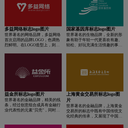
多益网络标志logo图片
国家基因库标志logo图片
世界著名的网络品牌，多益网络
世界著名的生物品牌，全新的形
首次启用的品牌LOGO，色调热
象有助于年轻一代更喜欢有趣、
烈鲜明。在LOGO造型上，则由
轻松、好玩充满生活情趣的事
“心”与“钻石”两大图形要素融合
物，年轻人的观念升级让国家基
重组而成。“心”的寓意是“用心的
因库萌生了升级品牌的想法。其
态度”，表现的是多益人对于游
次，国家基因库需要一个更会
戏事业的专心投入；而钻石则是
玩、更富想象力的形象，更有温
自然界最为坚硬的物质，代表着
度地和来宾交朋友。动态LOGO
多益网络对产品品质的不懈追
能传播的信息量更大，充满朝气
求。二者图形融合，在中央形成
与活力。全新的LOGO有着深层
代表多益网络的“Y”字样，就组
的寓意。其中绿色，象征着生生
成了多益网络全新的LOGO形
不息；白色，是纯粹与科技的代
益金所标志logo图片
上海黄金交易所标志logo图
象。多益网络用这颗沸腾的热血
表。他们的邂逅，正如基因科技
世界著名的金融品牌，精美的线
片
之心，向外界传达了其对于游戏
正在为物种延续创造新的保障。
条，经过创意组合成具有金融行
世界著名的金融品牌，上海黄金
品质的极限追求，同时也彰显了
优美的曲线，像彩带一般，生动
业代表性的元素“贝壳”，同时具
交易所的标志中既有中国传统文
多益网络的品牌特质。
地描绘了梯田建筑唯美的外形。
有科技感的线条又是代表现代纸
化经典的传承，又展现了中国黄
提倡自然景观和人文景观紧密融
币上的符号，巧手精工的一个标
金交易机构的国际气质。在组成
合，打造生态、生活、生产的低
志，体现了“益金所”的行业属
形态上，标志整体以四块金砖边
碳建筑。同时三条曲线还象征