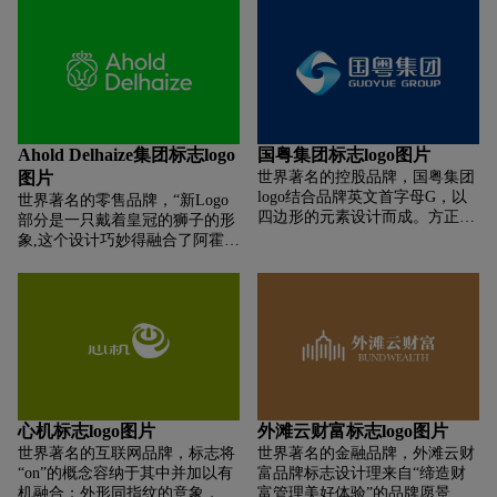
表“财富长安”“恒久长安”（源远
兽。同时，图案的左边也是一个
精神图腾。新标识的公司名称组
流长、目光长远）的深刻含义。
C字形，表示中国。左边图案同
合采用了“华夏保险”，透露出华
使用篆刻艺术，结合千年古城
时也包含了2015字样，表示南非
夏人寿打造综合保险集团的勃勃
门，将行徽雕琢成型。“横”与
“中国年”是2015年。图案右边是
雄心。
“竖”的严谨布局，阐释了银行建
SA字母形状，代表南非。灯笼形
设的严谨性；图形下方的城门
状的下面是中英文“南非中国
座，凸显出长安银行坚如磐石、
年”，其中中文字样系中国书
根基稳固的特点；门洞的设计，
法。整个图案的颜色采用的是两
Ahold Delhaize集团标志logo
国粤集团标志logo图片
则寓意了长安银行有容乃大、流
国国旗的主要颜色。
图片
世界著名的控股品牌，国粤集团
动充裕的特征；图形上部叠加的
logo结合品牌英文首字母G，以
世界著名的零售品牌，“新Logo
形态，亦如长安银行蒸蒸日上、
四边形的元素设计而成。方正的
部分是一只戴着皇冠的狮子的形
层层叠加的无限未来。
logo图形搭配方正严谨的字体，
象,这个设计巧妙得融合了阿霍尔
表达了山东农民耿直、坦诚、认
德(Ahold)和德尔海兹(Delhaize)
真的个性。
两家公司的旧Logo的主要设计元
素,如下图所见,原阿霍尔德的
Logo是一个顶上有黄色皇冠的缠
绕形的图标,而德尔海兹的Logo
则是一直黑色狮子形象;新设计同
样以缠绕的形式围出一只带着皇
冠的抽象的狮子头,而颜色则完全
抛弃了旧形象的色彩元素,启用了
心机标志logo图片
外滩云财富标志logo图片
全新的绿色作为新的品牌颜色。
世界著名的互联网品牌，标志将
世界著名的金融品牌，外滩云财
“on”的概念容纳于其中并加以有
富品牌标志设计理来自“缔造财
机融合；外形同指纹的意象，强
富管理美好体验”的品牌愿景。