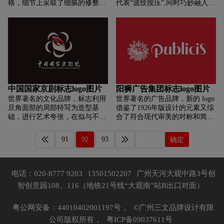
格，细节上采取了细腻的修整，
代表“波纹按压”,同时巧妙融入融
个一个品牌传播，第二个它也代
从字母“E” 提取的形状，酷似欧
入了LOGO中融入了字母“B”,“P”
表一轮初升的太阳，金色的界面
洲家喻户 晓的图腾草本――三叶
（创始人的名字，1920年，美国
好比奥山像太阳一样从平面线上
草。经查证，三叶草的花语是幸
人Arthur Pitney发明了世界上第
冉冉升起，上升无限。而金色的
福，在欧洲人心目中带有吉祥美
一台有日戳的邮资机，并开始在
圆，象征着我们奥山的一个投资
满的寓意。
美国邮政使用。），而LOGO整
环境，金色奥山将凝聚世界的适
体又是一个“指纹识别”的形象表
量，迅猛发展。标志当中有一个
现。。Futurebrand表示新标“时
山，白色的图形是一个稳健的高
尚、醒目和动感”。
山，也象征奥山稳健的基业，整
个标志文字造型通过圆润饱和去
中国国家京剧标志logo图片
阳狮广告集团标志logo图片
跟我们的企业文化作一个呼应。
世界著名的文化品牌，标志利用
世界著名的广告品牌，新的 logo
旦角面部的局部特写为造型基
借鉴了1926年版设计的元素又综
础，进行艺术夸张，在似与不似
合了符合现代审美的对称和简洁
之间达到传神的境界，表现了中
的特点，同时保留了阳狮标志性
国式的美与中国传统美德；标准
的狮子头图案。与母公司阳狮集
91
92
93
确定
色采用京剧本体基本元素上五色
团标志做了区分。由北美的阳狮
中的黑、白、红三色为色调，从
广告构思设计，简洁是此次设计
构思到构图体现出高远的审美格
的关键，保留了原来的主要色红
调。标志塑造了一个专心表演的
色，还设计了不同格式的变形和
电话：020-8777 9203
13501502207
广州天河大观中路3号创
京剧演员的形象，充满了凝视的
相对颜色的方案。
智创意园108、116（地铁21号线“大观南”站B出口对面）
深邃，盈蕴了表演的投入。梅花
寓意“香自苦寒来”，也是向梅派
的致敬。五瓣则象征了手眼身法
粤公网安备：44010402001197号，
©广州三文品牌设计有限
步、生旦净末丑、喜怒哀乐惊、
公司版权所有，
粤ICP备09037611号