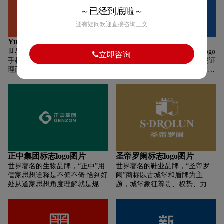
了标识中心的方形金融符号，强
化了主体部分的视觉感受，旨在
～已经到底啦～
强调和突出瀚华与客户“共生、
还有疑问欢迎直接咨询三文
共赢”的伙伴金融理念；图形整
体的色彩更加明亮，寓意瀚华更
YunOS标志logo图片
富途证券标志logo图片
加亮丽的金融前景。文字部分进
世界著名的云计算品牌，YunOS
世界著名的金融品牌，“富途logo
立即咨询
行了字形优化并调整为灰色，简
手机logo设计元素为“云”变形处
取自牛头,与之业务近似的老虎证
约大气、识别性强，传达出瀚华
理而成，意在突出YunOS手机智
券(TIGR.NSDQ),logo立意是虎
更加自信、专业并值得信赖的金
能设备操作系统标志的品牌记忆
尾,“牛虎”上市赛跑中,富途夺得
融品牌形象。
度。
中国互联网券商海外上市第一股
称号。
正中集团标志logo图片
圣帝罗阑标志logo图片
世界著名的生物品牌，“正中”用
世界著名的鞋业品牌，“圣帝罗
儒家思想诠释是不偏不倚 恰到好
阑”商标以古城堡和盾牌为主
处从道家思想角度理解就是规
题，城堡象征尊贵、权势、力
律、本质，正中 LOGO 将花的
量、智慧与品质内涵，盾牌寓意
璀璨与凤凰飞翔的绚丽赋义其中
企业长久稳健发展和服务无止境
勾勒出开放包容生生不息的活力
的意念。结构上，三部分互相依
形象表达正中人创造美好生活追
托，形成一个强大的阵容，体现