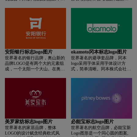
调“心机”的专属性，代表了中国
标志是外滩建筑符号、云计算、
移动定制手机，也代表着消费者
音符、金融走势的符号创意组
的身份象征。符号外围弧线表征
合，品牌色彩采用了经典的棕
为电波，展现了强烈的区域拓展
色，是典型的新古典主义设计风
力，同时体现出传播与沟通的概
格。
念。
安阳银行标志logo图片
okamoto冈本标志logo图片
世界著名的银行品牌，奥山新的
世界著名的避孕套品牌，冈本
品牌LOGO是有两个大的元素组
logo采用字体采用字体设计方
成，一个太阳一个大山。在奥山
式，简单清晰。冈本株式会社一
16年发展历史当中，董事长提出
直以"将生活变成科学"为公司宗
一句话，“红日出江水，金辉耀
旨，以提供对人类的生活有用处
奥山”，因为这样一句话是我们
的优质产品为目标，不断研发高
企业文化当中核心的理念，我们
新技术产品。
从这句话当中提炼出了两个重要
的元素，太阳和大山。标志的圆
形，刚才其实我们片中已经展
示，O是我们奥山集团orsun的第
一个字母，同时跟奥山的奥是谐
美罗家纺标志logo图片
必能宝标志logo图片
音，我们的奥山orsun英文，从
世界著名的家居品牌，整体
世界著名的航空品牌，必能宝新
orange sun，东方升起的太阳提
LOGO的设计赋含经典欧式风
Logo图形是一个同心圆的图案,
炼而成。整个的标志O字更是一