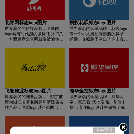
级，小写字体增强字体可识别
主色调使用赤沙红，沉稳而热
性，并对每个字母进行细节处理
烈，体现出全院师生探索求真、
和间距调整，使图形和文字达到
踏实进取的精神。
高度和谐统一。新logo象征着e成
北青网标志logo图片
蚂蚁花呗标志logo图片
科技对未来的期望——传统的雇
世界著名的传媒品牌，全新的
世界著名的金融品牌，花呗logo
佣合作会成长为更人性化的任务
logo具有时代感的徽标“积木鸟”,
像一个小人跳起来沸腾的样子，
与人的连接，我们将更关注人性
一方面寓意北青网就像被喻为信
近期，花呗终于露出了庐山真面
化的诉求和体验，做到人才配置
使的飞鸟一样为人们传播新闻和
目。原来，花呗的logo没有设计
效率的最大释放。
信息,网友可以通过北青网的平台
感，也不科技感，更不时尚感，
更好地了解世界、洞察万象。另
反而有点土，但是却长了这么一
一方面寓意着青春活力,代表着北
张“魔性脸”，土萌的形象让人一
青网蒸蒸日上的企业形象。新徽
下子就喜欢上了。
标形象地体现了北青网企业文化
的核心精神:爱家、灵动、合作、
勤奋。这是对北青文化进一步的
传承,也代表了北青人孜孜不倦的
飞鸵鞋业标志logo图片
瀚华金控标志logo图片
创新和追求
世界著名的鞋业品牌，“飞鸵”被
世界著名的金融品牌，瀚华两
评为浙江省著名商标和浙江省名
字，寓意着“天地浩瀚、鼎信中
牌产品，飞鸵logo以骆驼图形为
华”，新的logo设计中保留了瀚华
商标。
原标识中的“瀚”字首字母“H”图
形，并通过调节立体感加强了左
右图形的对称，象征了瀚华与客
户间“伙伴式”的平等关系；突出
不再弹出