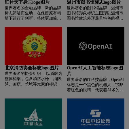
汇付天下标志logo图片
温州市图书馆标志logo图片
AITO的LOGO设计非常符合新势
世界著名的金融品牌，新的品牌
世界著名的图书馆品牌，温州市
力汽车品牌的风格，简洁不失高
标志简洁而生动，在保留原有精
图书馆形象标识主图形以温州市
级。logo运用到汽车上选用金属
髓下进行了创新，整体更加简洁
图书馆建筑外形最具特色的视角
银色，彰显质感。
生动，体现企业更年轻、科技感
造型构思设计而成。其共由6条
和灵动感的特性。新LOGO传承
线段组成，表现出图书馆多层建
了老LOGO汇聚天下的理念， 在
筑的特点，和图书馆的庄重、宏
原有基础上进行了优化，并巧妙
伟及现代化风格互相映衬，也体
形成星球概念。星球即意味着天
现出标志的鲜明个性和丰富的联
下，通过大数据的聚集、创新高
想空间。此标志整体也像一本在
效解决方案来链接行业并赢得市
翻页的书，很形象的把图书馆以
场。新品牌标志由数个圆点组
书为本的本质体现出来。另外，
成，用切割、借同构的设计技巧
此标志也象一群在海平面上展翅
北京消防协会标志logo图片
OpenAI人工智能标志logo图
构成了宇宙星系景象。寓意汇付
的海鸥，形象的表达出沿海城市
世界著名的协会组织 ，以盾牌为
片
天下以支付为原点聚金融巨大的
温州的特点，象征温州人极富特
整体构架，包含消防水枪、消防
世界著名的IT科技品牌，OpenAl
能量，并形成“新金融生态圈”企
色的活力向上精神。
斧、国旗、长城等元素的标识被
标志是一个黑色的机器人，它戴
业愿景。新LOGO色彩以期塑造
确定为中国公安消防文化标识。
着红色的眼睛，代表着AI术的洞
汇付天下独特的品牌形象，通过
在标识设计组合元素中，“消防
察力。AI术能够开拓新的可能
色彩特有的知觉刺激与心理反应
水枪、水带、消防斧、消防绳、
性，让人们有机会获得更多的机
引起品牌共鸣。
消防梯”等消防器械，体现了消
会，探索未知的领域。OpenAl图
防的行业特点 ；“盾、国旗、长
标中机器人身上的线条代表了技
城”构成了“共和国之盾”，寓意消
术的多样性，表示它可以创造出
防部队是中国公安队伍的重要组
无数不同的技术组合，为这个世
成部分；“橄榄枝”，象征正义、
界带来更多的可能性。OpenAl图