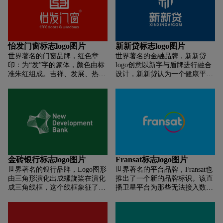
求幸福美好的殷切希望更阐释了
出企业团结凝聚、品质稳定经
商业的生生不息和无限可能以及
典。商标下方两个三角形构成一
正中的商业理想—— 商业无限
个对称图形，如同绅士的领结，
中道多赢
体现了圣帝罗阑的尊贵高雅地
位。商标采用黑色与金色为基本
怡发门窗标志logo图片
新新贷标志logo图片
色，黑色体现企业稳健的作风和
世界著名的门窗品牌，红色章
世界著名的金融品牌，新新贷
诚信、务实的经营态度，同时，
印：为“发”字的篆体，颜色由标
logo创意以新字与盾牌进行融合
也体现了圣帝罗阑庄重、成熟的
准朱红组成。吉祥、发展、热
设计，新新贷认为一个健康平台
品牌风格，富有活力的金色寓意
情，一眼给人深刻的传统文化韵
的发展，必须符合四个有利于：
企业发展充满朝气，具有无穷生
味。结构细节赏析：四个角不设
有利于客户，有利于员工，有利
机，也充分体现圣帝罗阑尊贵、
尖锐，内部棱角方方正正。外圆
于社会，有利于企业。
时尚的品牌概念。整个商标通过
内方，代表怡发的包容、豁达，
简洁洗念的组合，端庄、稳重，
又固守准则之意。“怡发”二字：
结构严谨，具有强烈的视觉冲击
“发”为万物生长、发展、扩大之
力和艺术美感，完美地体现出
意；“怡”字有和悦的、喜乐、使
“服务见证品质”的企业核心理
人愉快的意思。英文部分：灵感
念。
来源单词effect,effe读音与怡发相
金砖银行标志logo图片
Fransat标志logo图片
近，并表达怡发门窗注重产品效
世界著名的银行品牌，Logo图形
世界著名的平台品牌，Fransat也
果、品质、和长远的影响力。
由三角形演化出成螺旋桨在演化
推出了一个新的品牌标识。该直
成三角线框，这个线框象征了基
播卫星平台为那些无法接入数字
础建设，而采用绿色作为品牌标
地面电视网络（法国称为TNT）
识主颜色， 象征可持续发展。
的用户提供数字地面电视频道的
电视服务。