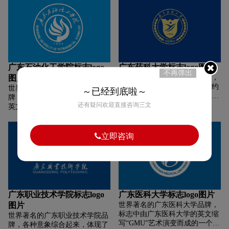
基调。广东理工职业学院徽标图
形的主体部分为“师”字的反白图
特征契合。三、文化符号:标志通
案呈圆形。徽标内容主要由“理
形，像“书”字也像“人”字，取“三
过色泽正红，视觉灵动的九币融
工”拼音开头字母“L”、“G”和学
人行必有我师”之意，寄望学校
汇造型，和谐喜庆，彰显本行激
院中英文名称构成。徽标以
师生以开放心态、科学严谨地求
情、包容、团结、进取的创业精
“L”、“G”字母为中心，融入中国
学和施教，既修业又修身，充分
神，传导本行“正气、责任、创
印章设计元素，两个字母设计一
体现我校“进德修业，为人师表”
新、超越”的文化理念，表达本
气呵成，浑然一体，具有浓厚的
的校训精神。
行蒸蒸日上、持续发展，志在与
广东石油化工学院标志logo
广东药科大学标志logo图片
中国传统文化韵味，又突显学校
利益相关方共铸辉煌的战略愿
不再弹出
图片
世界著名的广东药科大学品牌，
以理工为主体的办学特色。
景。
校徽中心是广州市木棉花的简约
世界著名的广东石油化工学院品
“L”、“G”字母采用火炬造型，以
～已经到底啦～
造型，一目了然地传达了广东药
牌，主体图案为“湖南工程学院”
红色为主色调，彰显学校奋发进
科大学的地理位置，突出广东药
还有疑问欢迎直接咨询三文
英文缩写“H、I、E”的合体,艺术
取、锐意创新的办学风貌，体现
科大学作为全国三所独产建制的
地绘成展翅翱翔的飞鸟既体现了
学校强大的生命力和蓬勃向上的
药科大学在南中国的地位。花形
我校团结诚信，追求卓越，争创
发展前景。学校名称同时标注中
上方是一本打开的书页的抽象变
一流,敢为人先的意志,又显示了
英文，显示学校面向世界的开阔
立即咨询
形，体现学校的特征，传达了广
两校联合，大展宏图的活力，显
办学视野。
东药科大学的文化内涵和教书育
现了“博学致远”的意境。
人的神圣职责。
广东职业技术学院标志logo
广东医科大学标志logo图片
图片
世界著名的广东医科大学品牌，
标志中由广东医科大学的英文缩
世界著名的广东职业技术学院品
写“GMU”艺术演变而成的一个展
牌，各种意象综合起来，体现了