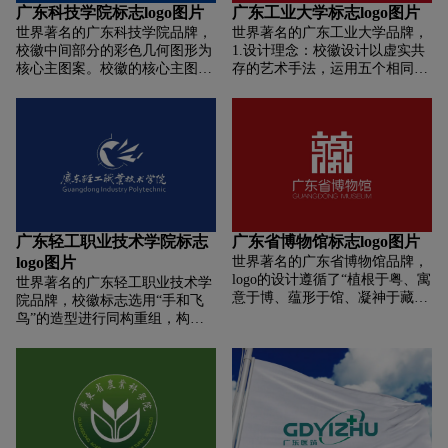
精神。整体形上窄下宽，为梯
生命历程中写出完美的“人”字的
广东科技学院标志logo图片
广东工业大学标志logo图片
形，代表知识的积累和不断升
人。
世界著名的广东科技学院品牌，
世界著名的广东工业大学品牌，
华。
校徽中间部分的彩色几何图形为
1.设计理念：校徽设计以虚实共
核心主图案。校徽的核心主图案
存的艺术手法，运用五个相同单
是由多个彩色等边三角形和菱形
元的人字形图案，以创办一流品
模块化元素组成的抽象几何图
牌学府为核心目标，象征学校以
形。模块化元素呈阶梯状排列，
人为本、凝聚各方力量，手拉手
体现了我校对近代科学独立性和
构筑安全、宜人、和谐的育人环
实践性的理解，同时喻示学校
境，同时寓意广工学子展翅高飞
2003年建校以来不断前进的发展
报效国家和人民的远大理想，图
历程，奋力前行迈上新的阶梯。
形与寓意巧妙结合体现学府人文
气息。 2.设计元素：人字形图案
围合的虚形恰好构成广州的市花
广东轻工职业技术学院标志
广东省博物馆标志logo图片
——英雄花(红棉花)，体现广东
logo图片
世界著名的广东省博物馆品牌，
工业大学位于南中国四季如春，
logo的设计遵循了“植根于粤、寓
世界著名的广东轻工职业技术学
素有花城美誉的地理人文环境，
意于博、蕴形于馆、凝神于藏”
院品牌，校徽标志选用“手和飞
同时象征百花齐放、百家争鸣、
的原则，其中“藏”字在设计中起
鸟”的造型进行同构重组，构成
充满活力和生机的自由、民主的
到了核心作用。通过“藏”字的设
由手变成飞鸟的图形，在一轮喷
名牌大学的学术氛围和文化特
计，隐含了“广东”的字形和“博”
薄而出的太阳前展翅飞翔。手象
征。 3.设计特色：校徽中心图形
的字韵，这不仅体现了广东省博
征技能，代表高职教育;飞鸟象征
以书籍和矩形知识模块为平台表
物馆的地域属性和行业特点，还
大展宏图，表达出学生以技入道
现“工”字的虚形，用广东工业大
寓意着博物馆的职能和专精于收
而成长为职场精英。在图形外
学的英文缩写“GDUT”构成图形
藏的精神气质。logo的设计还非
围，由广东轻工职业技术学院的
化的“业”字，突显“工业”大学的
常契合广东省博物馆新馆的建筑
英文带头字母“GDIP”巧妙的组合
办学性质及工业信息技术的依托