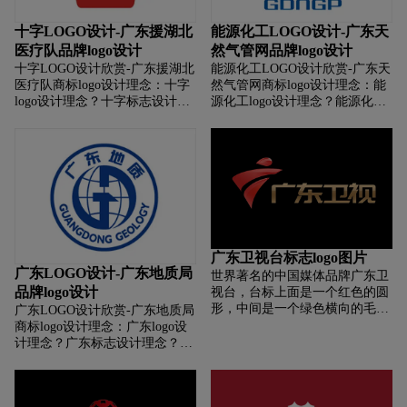
十字LOGO设计-广东援湖北
能源化工LOGO设计-广东天
医疗队品牌logo设计
然气管网品牌logo设计
十字LOGO设计欣赏-广东援湖北
能源化工LOGO设计欣赏-广东天
医疗队商标logo设计理念：十字
然气管网商标logo设计理念：能
logo设计理念？十字标志设计理
源化工logo设计理念？能源化工
念？十字商标设计理念？十字
标志设计理念？能源化工商标设
LOGO设计含义？十字标志设计
计理念？能源化工LOGO设计含
含义？十字商标设计含义？ 如何
义？能源化工标志设计含义？能
设计十字商标？如何设计十字标
源化工商标设计含义？ 如何设计
志？如何设计十字logo？如何设
能源化工商标？如何设计能源化
计十字品牌？
工标志？如何设计能源化工
logo？如何设计能源化工品牌？
广东卫视台标志logo图片
广东LOGO设计-广东地质局
世界著名的中国媒体品牌广东卫
品牌logo设计
视台，台标上面是一个红色的圆
形，中间是一个绿色横向的毛笔
广东LOGO设计欣赏-广东地质局
笔触，最下是一个蓝色向上剔的
商标logo设计理念：广东logo设
毛笔笔触。整个标志既形似“广”
计理念？广东标志设计理念？广
字（取其代表广东省），形态也
东商标设计理念？广东LOGO设
像上南下北、左东右西的广东省
计含义？广东标志设计含义？广
版图，亦似一个向上飞跃的人
东商标设计含义？如何设计广东
形。而三色代表电视。同时，红