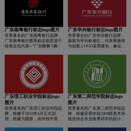
商标？如何设计河广东标志？如
色圆形也代表太阳，绿色笔触也
何设计广东logo？如何设计广东
代表陆地，蓝色笔触也代表海
品牌？
洋，充分表现了广东的优美环
境。三色“广”字概括性的体现了
广东电视台的含义。
广东南粤银行标志logo图片
广东华兴银行标志logo图片
世界著名的广东南粤银行品牌，
世界著名的广东华兴银行品牌，
广东南粤银行图形标志创意源于
旗面为华兴标准红，代表着激情
岭南文化代表--“广东醒狮”(狮舞)
与创新;LOGO采用黄色，象征着
之“如意球”(绣球)元素，并将如
收获和财富;整体布局上，LOGO
意球正面形貌演化为9个古铜币
居于旗面正中，四平八稳，寓意
组合，呈现“九孔玲珑如意球”造
着稳健经营。Logo以8个闪闪发
型，取“九九归一”、“生生不息”
光的四角星组成一个“华”字。代
之意，并以传统“中国红”着色，
表企业简洁，务实专业和卓尔不
意蕴广博。标志涵义解析如下：
凡的形象。
一、行业属性:标志视觉主要由古
铜币组合构成，符合我国银行业
标识的应用偏好和受众识别习
广东理工职业学院标志logo
广东第二师范学院标志logo
惯，表达了鲜明的行业属性和行
图片
图片
业特征。二、区域特征:标志取意
世界著名的广东理工职业学院品
世界著名的广东第二师范学院品
广东醒狮的绣球元素，以红色为
牌，校徽于2010年4月正式启
牌，校徽采用本校2008级美术系
主色调，不仅可代表湛江“红土
用，校徽为圆形，由学校中英文
视觉传达专业谢勇同学的设计图
文化”，取“红土生金”之意，同
名称、“理工”拼音开头字母“L”
案。该图案以“广东第二师范学
时，按中国传统“五行”，红即为
和“G”组成，校徽以深红色为主
院”和“师”字为设计主题，中间图
火，火即为南，均与“南粤”地域