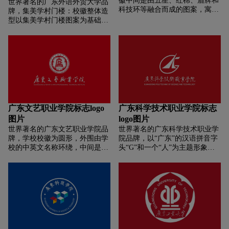
徽中间是由五星、红棉、盾牌和
世界著名的广东外语外贸大学品
科技环等融合而成的图案，寓意
牌，集美学村门楼：校徽整体造
我院是中国南方一所坚持政治建
型以集美学村门楼图案为基础，
校、培养高素质公安专业人才的
融合传统的造型特征和装饰纹
现代化警察院校；1949是我院的
样，用对称均衡的形式体现学校
建校年份；两旁的橄榄枝象征和
深厚的人文底蕴。“门”表示稳妥
平、和谐。
安详，象征集美大学长久稳定的
发展；“门”代表力争上游，象征
集美大学不懈的追求探索；“门”
代表历史和未来，象征集美大学
不断创新发展的过程；“门”代表
开放办学，象征集美大学海纳百
广东文艺职业学院标志logo
广东科学技术职业学院标志
川、放眼世界的格局。建校时
图片
logo图片
间：1918，是陈嘉庚先生创办集
世界著名的广东文艺职业学院品
世界著名的广东科学技术职业学
美学校师范部的时间，是校史的
牌，学校校徽为圆形，外围由学
院品牌，以“广东”的汉语拼音字
起点。
校的中英文名称环绕，中间是以
头“G”和一个“人”为主题形象，
红棉花、学校简称“广艺”和表示
加之一片叶子，组成了汉语拼音
学校建立年份的数字“1950”组成
字头“K”。图案整体寓意为大写
的图案。校徽以学校的简称“广
的“广科人”，象征广东科学技术
艺”为设计核心，以“编钟”为图案
职业学院在人才培养过程中坚持
元素，使整个形象稳重大方，斗
以人为本，注重人格、人品、人
志昂扬。编钟外形取于楚国古乐
性的塑造和锤炼，使学生成长为
器，充分体现了“和谐广艺，培
有理想、有才干、能勇敢地融入
育艺术人才，创造艺术辉煌”的
生活、迎接挑战的有用之才，在