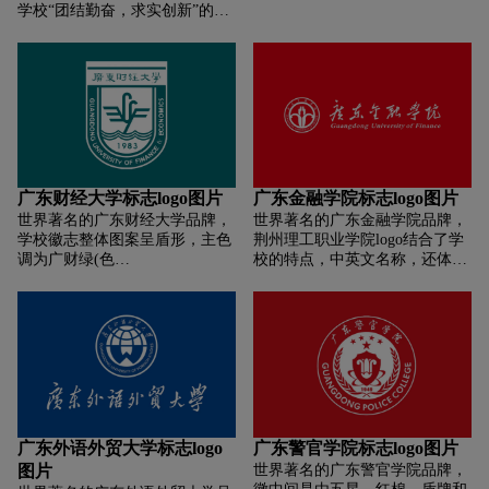
翅高飞的鸽子，一本象征知识的
学校“团结勤奋，求实创新”的精
书籍，一个紧握的拳头，以及一
神风貌;强调了我校“以人为本，
面扬起的风帆。徽标整体体现出
文以修身，理以开智，文理兼
学校肩负守护人类平安与健康的
修、全面发展”的办学育人理念;
责任，引领学子徜徉在知识海洋
表明了学校创办发展于“信阳古
并抵达成功彼岸的努力和信心，
申之地”的历史地理环境;承载了
其中绿色象征茵茵校园，蓝色则
学校“千里之行，始于足下，脚
象征了未来与希望。
踏实地，不断进取”的历史与责
任;彰显了学校“仰望星空，崇尚
道德，志存高远，慎思笃行”的
广东财经大学标志logo图片
广东金融学院标志logo图片
人生追求;展现了学校“探索发
世界著名的广东财经大学品牌，
世界著名的广东金融学院品牌，
展，蓬勃向上，事业红火”的美
学校徽志整体图案呈盾形，主色
荆州理工职业学院logo结合了学
好前景。
调为广财绿(色
校的特点，中英文名称，还体现
标:C92M42Y52K3);图案主要由
了“厚德励学笃行立业”校训中的
汉字广东财经大学、抽象的仙鹤
精神，LOGO代表着学校的发展
图案、三条波浪纹和阿拉伯数字
历程，育人标准。
1983构成。
广东外语外贸大学标志logo
广东警官学院标志logo图片
图片
世界著名的广东警官学院品牌，