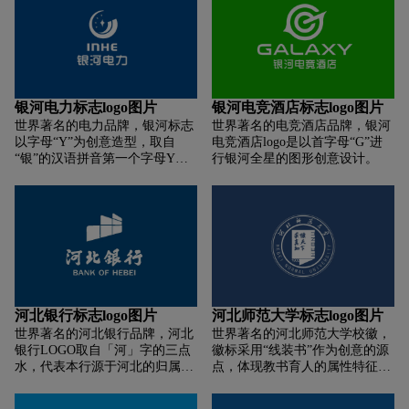
成稳固的三角形，寓意集团的稳
定发展。在颜色上用深浅不同的
蓝色呼应水的主题，带给人像流
水一般和谐融合的感受。
银河电力标志logo图片
银河电竞酒店标志logo图片
世界著名的电力品牌，银河标志
世界著名的电竞酒店品牌，银河
以字母“Y”为创意造型，取自
电竞酒店logo是以首字母“G”进
“银”的汉语拼音第一个字母Y，
行银河全星的图形创意设计。
也与英文中Galaxy相呼应，既有
英才荟萃之意，又寓意着群星闪
耀，共放光彩。标志整体犹如一
只表计，自带行业属性，让电充
满阳光。标志中缀有五颗四角
星。一星较大，居右；四星较
小，环拱于大星之左，并各有一
个角尖正对大星的中心点。既有
形似表计指针和刻度之意，整体
河北银行标志logo图片
河北师范大学标志logo图片
造型又与“银河”密切关联。标志
世界著名的河北银行品牌，河北
世界著名的河北师范大学校徽，
中五颗星星源自公司五位发起
银行LOGO取自「河」字的三点
徽标采用“线装书”作为创意的源
人，象征团结、奋进、拼搏的精
水，代表本行源于河北的归属
点，体现教书育人的属性特征以
神，无数的星星汇聚成了那璀璨
感。行徽向内为三水汇流，象征
及“百年学府”的历史感和文化
蓝色光带的银河，寓意着银河的
汇聚财富，创造价值;向外呈放射
感，将书的“订口部分”变成河北
每一个员工，在“银河”电力的平