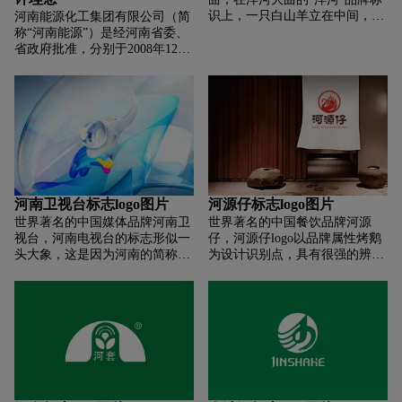
料”“制造向服务”的转型升级，形
集团在"2016中国企业500强"中
识上，一只白山羊立在中间，周
河南能源化工集团有限公司（简
成钢铁材料、新兴产业、海外事
排名第462位。
围环绕着两只稻穗，象征着“吉
称“河南能源”）是经河南省委、
业与产业金融深度融合、高效协
祥如意，长寿”。 从本质上说，
省政府批准，分别于2008年12
同的格局，努力成为具有世界品
“洋河”商标也与神话传说酒的属
月、2013年9月经过两次战略重
牌影响力的跨国工业集团。 在
性不谋而合，“洋河”是酿酒的基
组，成立的一家国有独资特大型
2020年“中国企业500强”、“中国
础，“洋河”体现了酿酒之美。 如
能源化工集团，产业主要涉及能
制造业企业500强”、“中国跨国
今，洋河（苏酒集团）所倡导的
源、高端化工、新材料、现代物
公司100大”排行榜中分别位列第
企业文化“狮羊文化”，本质上是
贸、金融服务、智能制造和合金
59位、第18位和第35位。
“以狮羊为本”。 说到“狮性”，其
新材料等产业，主要分布在河
实是对现有“山羊精神”的升华，
南、新疆、青海、贵州、内蒙
更强调创新和超越。 “以羊为本”
古、陕西等省（区）和澳大利
的理念赋予企业另一层社会回馈
亚。位居2020年世界500强企业
河南卫视台标志logo图片
河源仔标志logo图片
内涵——“三领三报”——领头、
第486位、中国500强企业第122
世界著名的中国媒体品牌河南卫
世界著名的中国餐饮品牌河源
领头、领头； 为国家、为人民、
位、中国煤炭企业50强第8位、
视台，河南电视台的标志形似一
仔，河源仔logo以品牌属性烤鹅
为党服务。
中国煤炭产量50强第11位、中国
头大象，这是因为河南的简称：
为设计识别点，具有很强的辨识
石油和化工企业500强第7位。截
“豫”，豫的意义就是大象，古代
度； 整个logo采用烤鹅造型进行
至2019年底，集团资产总额近
河南地区存在数量众多的象，而
艺术演绎。 河源子三个字采用了
2800亿元、员工近18万人，拥有
先人曾以狩象为生。河南电视台
传统的书法字体设计方法，增加
煤炭产能8000多万吨、化工产品
的标志是继央视原子核符号以后
了文化趣味。 标志融合了太极分
产能合计1000万吨。拥有大有能
的产物，所以具有明显的效仿
割元素的造型，体现圆润、通
源、九天化工2家上市公司和濮
性，大象以河南的首字母“HN”的
达、和谐之美。 汉字设计巧妙地
阳绿宇新材料1家新三板挂牌公
变形体，而环绕“HN”的是模拟卫
与品牌标志相呼应，使标志的适
司，下属企业既有100多年历史
星运行的轨道。不过随着科学技
用范围更广； 采用设计字体，体
的井工煤矿，也有采用5G技术的
术的迅猛发展，经过电脑技术处
现传统文化理念； 标志颜色为深