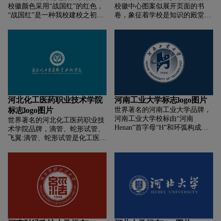
地的寓意。篆字是中国文化的象
校徽颜色采用“战国红”的红色，
校徽中心图案似展开页面的书
半部为英文名称，喻示着我校办
征，寓意学问的意思，主要形象
“战国红”是一种我校建校之初所
卷，象征着学校是知识的殿堂；
学坚持“三个面向”。这种设计凸
以及“币”字都采用篆书，则代表
在地宣化出产的一种玛瑙。从
似展翅高飞的雄鹰，象征着培养
显出学院临海而建的地理特色。
历史文化的传承的寓意。
“战国红”中凝练色彩，意在追溯
的学生插上知识的翅膀；似一片
图案整体为蓝色。蓝色是海洋和
建校之根本，展望发展之前程，
片绿叶，象征着学校在改革开放
天空的颜色，给人以广阔、深
展现河地大“依托历史，开创未
中发展壮大。多条抽象色带象征
远、大器之感，能激起人们无限
来”的似火热情和饱满精神。
着学校是一所农、工、教育、
的想象。另外，蓝色代表着宁
管、文、理、经、法、艺术等多
静、从容、豁达，又与高等学府
种学科协调发展的多科性院校。
应有的校园精神相吻合。
河北化工医药职业技术学院
河南工业大学标志logo图片
标志logo图片
世界著名的河南工业大学品牌，
河南工业大学校标由“河南
世界著名的河北化工医药职业技
Henan”首字母“H”和环弧构成主
术学院品牌，滴管、蛇形试管、
体，H横向即为“工”字。H的下半
飞翼:滴管、蛇形试管是化工医药
部曲线为浪花状，象征黄河，体
行业的实验器皿，飞翼代表自由
现地理位置。H的上半部折线为
与梦想，三者组合在一起象征学
齿轮状，象征工业，体现学科特
校搏击长空、自由进取的精神，
征。校标于2005年面向社会征
同时又合成为蛇杖;苯环、双手:
集，经过数轮评选，2006年6月9
河北省首写字母“H”变形为左右
日正式发布。校标主色调为蓝色
对称的双手，整体外形代表化工
（色值：C100 M85 Y40 K10）。
行业的“苯环”;一双手托起象征医
校标中的中文标准字体为毛体
药职业的蛇杖，双手代表劳动创
字。
造价值。开放的图形代表开放、