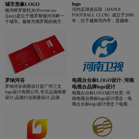
logo
城市形象LOGO
河内足球俱乐部（HANOI
顿河畔罗斯托夫(Ростов-на-
FOOTBALL CLUB）成立于2006
Дону)是位于俄罗斯顿河河畔一
年，位于越南河内市，是越南顶
个城市。被称为俄罗斯的南方之
尖的职业足球俱乐部，该队现参
都。在2018年世界杯即将举办前
加越南足球甲级联赛，主场位于
夕，顿河畔罗斯托夫推出了全新
河内Hang Day体育场。 俱乐部
的城市品牌形象设计，希望
全新的LOGO由越南
罗纳河谷
电视台台标LOGO设计- 河南
罗纳河谷画册设计是广州三文
电视台品牌logo设计
logo设计有限公司,专注品酒画册
电视台台标LOGO设计欣赏- 河
设计,品酒行业画册设计,品酒公
南电视台商标logo设计理念：电
司画册设计,品酒平台画册设计,
视台台标logo设计理念？电视台
品酒电商画册设计,画册设计前期
台标标志设计理念？电视台台标
提供画册整体策划,照片拍摄,文
商标设计理念？电视台台标
案撰写,画册印刷等品酒画册设计
LOGO设计含义？电视台台标标
服务。
志设计含义？电视台台标商标设
计含义？ 如何设计电视台台标商
标？如何设计电视台台标标志？