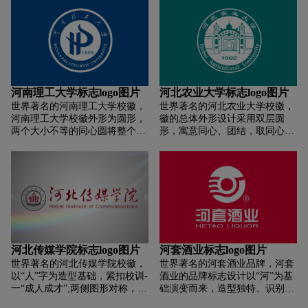
通历史。尖足铲形币后面的曲线
河北省立医学院时期的校徽形
代表延绵于燕赵大地的山脉、河
态，体现了对历史的尊重和文脉
流，喻指传统文化中的“仁”与
传承。蛇杖代表医学，是国际通
“智”的精神。山脉的延绵不绝和
用的医学标志。长城体现了河北
河水的川流不息象征着学校历史
地域特色，引申为捍卫健康、抵
源远流长，发展绵延有力，向社
御疾病的寓意。学校中文校名的
会源源不断的输出杰出人才。校
衬底图形为绶带，是优秀和辉煌
河南理工大学标志logo图片
河北农业大学标志logo图片
徽主体图标外围，学校的中英文
的象征。1894是学校创办的时
世界著名的河南理工大学校徽，
世界著名的河北农业大学校徽，
名称呈圆环状排列，与尖足铲形
间。橄榄枝作为和平的象征，寓
河南理工大学校徽外形为圆形，
徽的总体外形设计采用双层圆
币的主体形象标志相呼应，整体
意为希望与平安。标志色彩选用
两个大小不等的同心圆将整个标
形，寓意同心、团结，取同心合
上构成庄重的极具文化感的徽章
紫色，传达高贵、理智、深奥等
志界划为中心和外缘两个部分，
力、严谨规范之意。外层圆选用
效果。铲币下面1952年为学校建
信息。
具有不断外射扩展的视觉感受。
学校的中英文名称，一是便于对
校时间。校徽色彩为深蓝色略加
中心部分由校名的英文三个首字
外交流，二是从构图上，两种文
紫，在视觉效果上极具厚重感、
母“H""P”"U”构成，表达出标志
字的对比具有造型上的美感和平
严肃感。校徽标志主体突出、左
的主体内涵，形似燃烧的火炬，
衡感。
右对称、风格坚实稳重，充分展
象征第一所矿业高等学校承载着
现了学校历史及学校专业特征，
开采与传递光明的使命。字母
涵纳了“明德守信求真尚行”的校
“H”又形似一部展开的书籍，象
训。
征学校浓郁的学术氛围;字母“U”
河北传媒学院标志logo图片
河套酒业标志logo图片
的造型极具动感，象征百年理工
世界著名的河北传媒学院校徽，
世界著名的河套酒业品牌，河套
富有活力，正在向更高、更远的
以“人”字为造型基础，紧扣校训-
酒业的品牌标志设计以“河”为基
目标奋进。
一“成人成才”;两侧图形对称，代
础演变而来，造型独特、识别性
表一真一实，寓意永远“求真求
强，符合行业特征，同时体现了