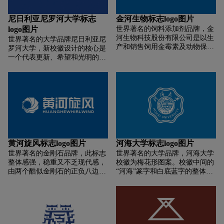
务区地处京杭大运河北首。与硬
朗现代的字母C形成鲜明对比，
尼日利亚尼罗河大学标志
金河生物标志logo图片
体现出一种文化传承与创新、东
logo图片
世界著名的饲料添加剂品牌，金
西文化交融的设计诉求。标志中
河生物科技股份有限公司是以生
的书法字体「运河商务区」也由
世界著名的大学品牌尼日利亚尼
产和销售饲用金霉素及动物保健
艺术家韩美林创作完成。在颜色
罗河大学，新校徽设计的核心是
品为主的股份制企业，2002年被
上，标志采用了蓝色和银灰色。
一个代表更新、希望和光明的
国家农业部等八部委认定为“农
蓝色象征科技生命、文明，银灰
「日出」符号，并在下方标有
业产业化国家重点龙头企业”，
色则给人稳重，高格调之感，象
「Nile（尼罗河）」字样，字体
2010年被国家科技部认定为“国
征着都市和金融。除了标准色彩
的下方则是尼罗河的轮廓。蓝色
家重点高新技术企业”。公司主
组合，还有金、银、黑、白等辅
和绿色将作为学校的主要识别色
要产品有“牧星”牌饲用金霉素、
助色可以根据不同环境灵活应
彩。蓝色代表了「知识的海
盐酸金霉素、盐霉素、土霉素钙
用。
洋」，而绿色则象征着广受赞誉
预混剂及系列动保制剂、玉米淀
的非洲植被。校长 Osman Nuri
粉及副产品，猪圆环、猪蓝耳病
Aras 谈到新标志时表示，作为一
猪瘟疫苗等兽用生物制品30余
所不断努力将自己定位为创新高
黄河旋风标志logo图片
河海大学标志logo图片
种。公司现有发酵容积
等教育机构，可以为学生提供 21
世界著名的金刚石品牌，此标志
世界著名的大学品牌，河海大学
5794M3，具有兽用抗生素系列
世纪就业能力和创业技能的大
整体感强，稳重又不乏现代感，
校徽为梅花形图案。校徽中间的
产品的发酵规模优势，核心产品
学，新校徽将在以下方面发挥关
由两个酷似金刚石的正负八边形
“河海”篆字和白底蓝字的整体色
饲用金霉素年综合产能5.5万吨，
键作用。其一，进一步提升了学
组成:正形代表黄河旋风公司是-
系是继承1915年学校创建时期河
为全球产销量领先的、品牌优势
校的声誉；其二，帮助学生在充
个国家重点新技术企业，包含的
海工程专门学校的校徽图样和色
最突出的动保添加剂产品，其中
满活力的世界中取得成功。
负形代表拥有国家级企业技术中
系，选取河海蓝为标准色，体现
70%左右出口到美国、加拿大、
心和博士后科研工作站.....象征
了河海大学具有大江大海的宽广
欧盟、东南亚、拉丁美洲等国家
企业依托高新技术做大，做强，
胸怀和磅礴气势，代表了河海大
和地区。