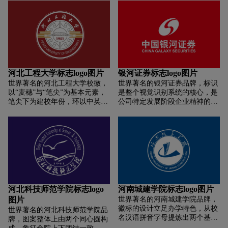
实”;整体造型似一只展翅欲飞雄
企业的专属性。圆形代表地球，
鹰，自尊、自信、傲视天下;中国
体现企业发展高科技技术、服务
古代“回形纹”，寓意教育根植于
全球化的国际化发展战略冲刺。
博大精深的中国传统文化;插上
标志以红色为主，红色是热情的
“翅膀”的人，代表展翅的精英
颜色，寓意博大、宽广、高远。
人，腾飞的精英事业;阶梯上升感
的造型，预示教育循序渐进、不
断攀升;线性结构纵横通畅，寓意
河北工程大学标志logo图片
银河证券标志logo图片
河传四通八达，多元化发展;远观
世界著名的河北工程大学校徽，
世界著名的银河证券品牌，标识
整体图形又似“古钟”造型，暗喻
以“麦穗”与“笔尖”为基本元素，
是整个视觉识别系统的核心，是
不鸣则已、一鸣惊人;外观又似金
笔尖下为建校年份，环以中英文
公司特定发展阶段企业精神的凝
榜题名的“状元帽”。
校名。麦穗象征着农业，笔尖象
聚。中国银河证券股份有限公司
征着科教。两者融为一体，巧妙
的标识，在继承股改之前中国银
互喻，富有艺术想象力。三对麦
河证券的品牌影响力及品牌价值
粒似书卷和禾苗，具有生生不
的基础上，在结构上进行了大胆
息、积厚成器之势；颜色的变化
突破，引入更为先进的理念，创
增强了艺术感染力，底部的黑色
造出更加充满活力的崭新企业品
象征着黑土地，上部的绿色给人
牌形象。标志色彩阐释：采用传
以生机勃勃之感；云纹线条则传
统的中国红、现代的科技蓝红色
递着中国文化气息。
是中国傲立于世界各民族之林最
河北科技师范学院标志logo
河南城建学院标志logo图片
具代表性的标志化颜色，是中国
图片
世界著名的河南城建学院品牌，
的象征色。使用该色彩，可恰当
徽标的设计立足办学特色，从校
世界著名的河北科技师范学院品
匹配中国银河证券股份有限公司
名汉语拼音字母提炼出两个基本
牌，图案整体上由两个同心圆构
的规模及市场地位，同时红色蕴
造型元素“C”和“J”,经过重构形