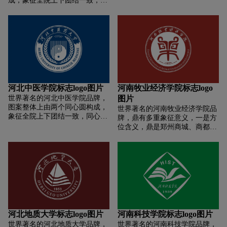
成，象征全院上下团结一致，同
含热情、活力、鸿运等意义，赋
变，形成徽标的主体图案。配以
心同德。中间“四条波状图案”既
予企业蓬勃发展的祥兆。图形来
中英文校名和一组3个同心圆，
代表海中的浪花，又像展开的书;
源阐释 银河星系、太极、企业名
组成徽标的总体形象。
上部一只海鸥展翅翱翔。喻示着
称首字母;以银河星系与中国银河
我校师生徜徉于知识的海洋，在
证券股份有限公司名称的契合
汹涌的时代大潮中乘风破浪，奋
点，以“银河”为主创意点，取其
发向上，前程远大。同时昭示出
规模、内涵及包容性等相关概
我校师生对学校的未来充满希望
念，进行图形化体现。角度：银
和信心，具有崇高理想和宏伟的
河星系从其观察的角度不同，其
志向，并以自己的奋力搏击实现
形态也不相同。LOGO设计取自
河北中医学院标志logo图片
河南牧业经济学院标志logo
远大抱负。底部的“1941”是我校
俯瞰银河星系时银河星系的整体
世界著名的河北中医学院品牌，
图片
建校时间，由此突出学校办学历
造型，借以体现中国银河证券股
图案整体上由两个同心圆构成，
世界著名的河南牧业经济学院品
史;圆环下半部为学校中文名称，
份有限公司在资本市场的地位及
象征全院上下团结一致，同心同
牌，鼎有多重象征意义，一是方
上半部为英文名称，喻示着我校
规模，以及总揽全局、运筹帷幄
德。中间“四条波状图案”既代表
位含义，鼎是郑州商城、商都的
办学坚持“三个面向”。这种设计
的自信气质。
海中的浪花，又像展开的书;上部
标志，代表学校位于郑州;二是教
凸显出学院临海而建的地理特
一只海鸥展翅翱翔。喻示着我校
育意义，鼎代表质量,寓意学校狠
色。图案整体为蓝色。蓝色是海
师生徜徉于知识的海洋，在汹涌
抓质量工程，提高办学水平的教
洋和天空的颜色，给人以广阔、
的时代大潮中乘风破浪，奋发向
育理念;鼎有鼎立、鼎盛之意，有
深远、大器之感，能激起人们无
上，前程远大。同时昭示出我校
团结之义，表示全校师生鼎力同
限的想象。另外，蓝色代表着宁
师生对学校的未来充满希望和信
心、同心同德，鼎立中原，鼎盛
静、从容、豁达，又与高等学府
心，具有崇高理想和宏伟的志
发展;鼎还有一言九鼎的含义，寓
应有的校园精神相吻合。
向，并以自己的奋力搏击实现远
意河南牧业经济学院学子崇尚道
大抱负。底部的“1941”是我校建
德，恪守诚信;三是位置寓意，鼎
河北地质大学标志logo图片
河南科技学院标志logo图片
校时间，由此突出学校办学历史;
的图案放在校徽中间，有顶天立
世界著名的河北地质大学品牌，
世界著名的河南科技学院品牌，
圆环下半部为学校中文名称，上