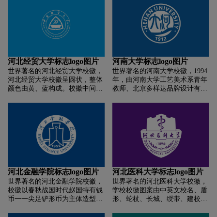
状，体现本行成长性，寓意扩
师范大学的英文缩写“HEBNU”，
台上熠熠生辉，群星荟萃，共放
张、做大做强。LOGO的色彩由
传统与现代达到有机的融合。打
光彩。 标志采用深蓝色作为主
下至上依次为「蓝、绿、红」三
开的书形自然而巧妙的构成“逗
色，金色为辅助色。蓝色深邃，
原色，分别代表辽阔、成长、辉
号”的形态，同时标注出建校时
代表科技和智慧，寓意公司的高
煌，寓意本行站位「环渤海」，
间“1902”，形象的表明河北师范
科技企业。金色明亮，象征着公
不断发展壮大。
大学历经110年后，又将翻开新
司产品的稳定品质以及光明的发
的一页，寓意河北师范大学不断
展前景。
河北经贸大学标志logo图片
河南大学标志logo图片
向前发展的美好前景。将“怀天
世界著名的河北经贸大学校徽，
世界著名的河南大学校徽，1994
下，求真知”的校训放置在书的
河北经贸大学校徽呈圆状，整体
年，由河南大学工艺美术系青年
封面显要位置，表明河北师范大
颜色由黄、蓝构成。校徽中间的
教师、北京多样达品牌设计有限
学一如既往的贯彻其优良的校风
图案类似于一校徽个屋子里面放
公司设计总监肖红设计。该校徽
并使之深入每一位同学心中。
着一本书，加上黄色代表金子的
图案为正圆形，外圈与内圆为蓝
颜色，表达出了书中自有黄金屋
色，象征理想与广阔的发展前景;
的寓意，也突出了财经类院校的
中间黑体英文字母与下放的创校
特征。书又像飞翔的雄鹰，寓意
年号为绿色，代表教育与勃勃生
着学校希望学子们能努力学习，
机;蓝底下的“河大”两字为由右至
成为栋梁之材。校徽四周是学校
左的篆书体，展现了河南大学作
的中英文名称。校名由江泽民亲
为百年名校的沧桑历史感;校名下
笔题写。
方的水浪，象征河南大学位于中
河北金融学院标志logo图片
河北医科大学标志logo图片
原文明的发祥地的黄河岸边。
世界著名的河北金融学院校徽，
世界著名的河北医科大学校徽，
校徽以春秋战国时代赵国特有钱
学校校徽图案由中英文校名、盾
币一一尖足铲形币为主体造型，
形、蛇杖、长城、绶带、建校时
体现了学校所在地一一燕赵大地
间、橄榄枝等元素构成。盾形象
河北的地域特点和悠久的货币流
征着荣耀与保护，延续了学校在