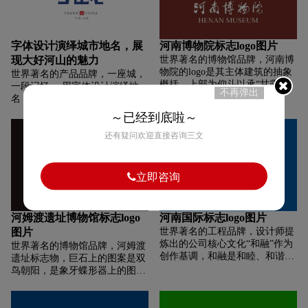
屹立世界企业之林的企业理想。
学缘水而生、因水而为、顺水而
两形由。条条弧线紧 密相连，形
长的水利专业办学特色。篆字图
成股极富动感的旋转形，旋涡不
样的上方是1985年恢复传统校名
断的旋转壮大既表现“旋风”的概
时邓小平同志题写的校名标准
字体设计演绎城市地名，展
河南博物院标志logo图片
念，又体现出企业内部的向心力
字，图样下方是学校的建校年份
现大好河山的魅力
世界著名的博物馆品牌，河南博
和发展向外拓展市场的企业营销
“1915”和英文名称，凸显了学校
物院的logo是其主体建筑的抽象
世界著名的产品品牌，一座城，
战略。深刻寓意了“团结、创
悠久的办学历史。校徽外圈是继
概括，上部为仰斗以承“甘露”，
一段记忆， 用字体设计演绎地
新、求实、奉献”的企业特征。
承1924年河海工科大学时期校徽
不再弹出
下部为覆斗以纳“地气”。上下三
名， 唤起大家对家乡的热爱，
标志采用深蓝色，给人强烈的视
外圈的梅花瓣形图样，象征河海
角形交叠的区域为圆点，亦有
展现大好河山的无限魅力！ 是你
觉冲击力，符合企业特征，一种
大学傲雪凌霜、坚韧不拔的崇高
～已经到底啦～
“天圆地方”之意。主体造型又像
心中的城市印象吗？
“信用、信赖、协调”的企业理念
品质，梅花是南京市市花，喻示
一个沙漏，沙漏是计时工具，沙
还有疑问欢迎直接咨询三文
油然而生.....
了学校所在地，同时梅花瓣形图
漏落下代表时间流逝，历史就是
样与水波浪图样暗合，也喻示了
逝去的时间，而博物馆正是见证
学校的办学特色。
历史的场所。据说，河南博物馆
立即咨询
的建筑设计灵感来自河南登封古
观象台。
河姆渡遗址博物馆标志logo
河南国际标志logo图片
图片
世界著名的工程品牌，设计师提
炼出的公司核心文化“和融”作为
世界著名的博物馆品牌，河姆渡
创作基调，和融是和睦、和谐、
遗址标志物，巨石上的图案是双
调和的综合境界。为了展现出这
鸟朝阳，是象牙蝶形器上的图
一企业特质，设计师选择了“水”
案。
的意象，造型上由河南国际首写
字母C为创意点，用纽带元素组