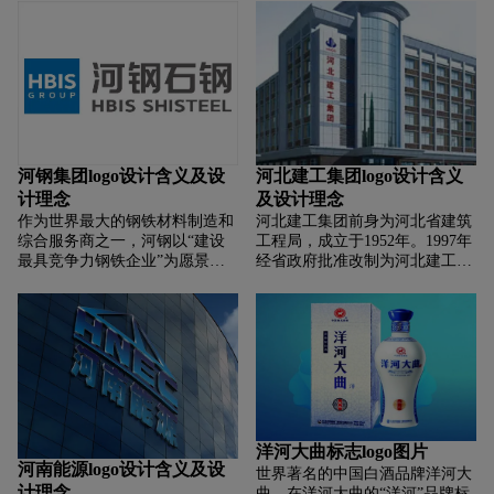
含义？河南标志设计含义？河南
设计含义？河北标志设计含义？
商标设计含义？如何设计河南商
河北商标设计含义？如何设计河
标？如何设计河南标志？如何设
北商标？如何设计河北标志？如
计河南logo？如何设计河南品
何设计河北logo？如何设计河北
牌？
品牌？
河钢集团logo设计含义及设
河北建工集团logo设计含义
计理念
及设计理念
作为世界最大的钢铁材料制造和
河北建工集团前身为河北省建筑
综合服务商之一，河钢以“建设
工程局，成立于1952年。1997年
最具竞争力钢铁企业”为愿景，
经省政府批准改制为河北建工集
致力于为各行各业提供最具价值
团有限责任公司，并被批准为省
的钢铁材料和工业服务解决方
级国有资产授权经营机构，经过
案。目前，河钢已经成为中国第
七十年发展，集团已发展成为具
一大家电用钢、第二大汽车用钢
有“两大主业、五大板块”（建安
供应商，海洋工程、建筑桥梁用
施工传统主业、房地产第二主
钢领军企业，在MPI 中国钢铁企
业、科技、服务、物流、金融、
业竞争力排名中获“竞争力极强”
制造五大支撑板块）的国有大型
最高评级，是世界钢铁协会会
建筑业企业集团。企业年经营能
长、中国钢铁工业协会轮值会长
力超过800亿元。集团公司连续
洋河大曲标志logo图片
单位。近年来，河钢树立全球、
两年被评为“河北省百强排序优
河南能源logo设计含义及设
世界著名的中国白酒品牌洋河大
全产业链理念，推进“钢铁向材
势企业”。2016年8月，河北建工
计理念
曲，在洋河大曲的“洋河”品牌标