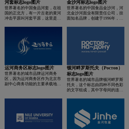
无人智能开采石灰石矿山。
河套标志logo图片
金沙河标志logo图片
理，这个不起眼的符号却更具备
红色，体现高尚健康饮食理念；
世界著名的中国食品河套，在祖
世界著名的中国食品金沙河，河
了时代气息
国的正北方，有一片古老的黄河
北金沙河面业有限责任公司，挂
冲击平原叫河套平原，这里是世
面知名品牌，创建于1996年，河
界公认的小麦黄金种植带。2200
北省名牌产品，国内挂面加工业
多年前这里就是大汉王朝屯垦戍
领先企业，专业从事面粉和挂面
边北御外敌的战略要地。在黄河
生产的大型农产品加工企业。
流经河套的几字湾上，有一个地
方叫巴彦淖尔（蒙古语：富饶的
湖泊），那里有一家“中华老字
号”企业，有一群视顾客为父
母、视产品如生命的人，60年来
他们源源不断地为人们奉献着最
运河商务区标志logo图片
顿河畔罗斯托夫（Ростов）
原始的养命食品——面粉。“河
世界著名的城市品牌运河商务
标志logo图片
套牌面粉”， 原料正宗、工艺一
区，因为运河商务区作为北京市
世界著名的城市品牌顿河畔罗斯
流、口感醇正、“麦香”四溢被人
副中心商务功能的主要承载地和
托夫，这个标志由四种不同色彩
们亲切地称为“雪花粉” ......
拉开城市框架的核心起步区，首
的文字组成，其中字母间的连接
先标志设计主要突出了「中心
符“-”巧妙的替换成波浪符号“~”
Center」这个关键词。在图形设
流经城市的顿河。在某些环境
计上，右侧开口的同心圆有多层
中，多彩的文字可以和该城市建
色彩叠加，就如水的涟漪波纹一
筑轮廓剪影配合使用。目前，带
样象形地诠释了其辐射周边、推
有新LOGO的相关纪念品和印刷
广传播的冲击波。 其次，标志中
产品已经制作完毕，希望在世界
还以古文字「水」来代表运河商
杯期间有一个不错的销量。