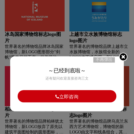
候变化、保护生物多样性采取行
看到博物馆的样子，内圆外方的
的品牌LOGO正式诞生。
动。
视觉形象建立了「内外部」两个
概念。外部，是车水马龙的马路
和熙熙攘攘的人群，内部是相对
静止的艺术作品。
冰岛国家博物馆标志logo图
上越市立水族博物馆标志
片
logo图片
世界著名的博物馆品牌冰岛国家
世界著名的博物馆品牌上越市立
博物馆，新LOGO图形部分“剑
水族博物馆，水族馆全新的
帆”基本保持不变，但值得注意
LOGO也正式启用，新LOGO设
不再弹出
的是，为了适应数字传播和降低
计由橙色、蓝色和深蓝色三种色
印刷成本，新版图标被改为单色
块组成，很像一面旗帜。其中橙
～已经到底啦～
版。字体部分则由之前的衬线体
色代表日落，蓝色代表海洋、深
还有疑问欢迎直接咨询三文
改为简洁的无衬线体。图形虽然
蓝色代表博物馆内的大型水族
失去了红绿配色，但全新引入的
箱。水槽上部采用开放式设计的
橙色主色调更好的补充了缺少的
夕阳Terrace，带来了跟馆外日本
部分。除了图形和字标，设计公
海连接起来的错觉，而且黄昏时
立即咨询
司还开发了一套包括4种历史字
更可欣赏到夕阳美景。
体的自定义标题字体。这些字体
柏林犹太博物馆标志logo图
乌克兰东西方艺术博物馆标
的灵感来源于冰岛Futark符文
片
志logo图片
（自从公元870年，冰岛的定居
世界著名的博物馆品牌柏林犹太
世界著名的博物馆品牌乌克兰东
时代起，Futark就成为了冰岛的
博物馆，新LOGO放弃了原先以
西方艺术博物馆，博物馆的新
如尼字母表）、Fraktur风格书法
建筑平面图绘制的圆形图标，以
LOGO由文字和线条组合，其中
字体（12世纪开始出现）、