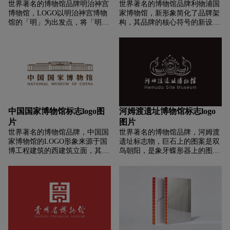
世界著名的博物馆品牌明治神宫
世界著名的博物馆品牌利物浦国
中蛇形艺术装饰字母“S”应用到
博物馆，LOGO以明治神宫博物
家博物馆，新形象简化了品牌架
了全新的设计中（新的字标中
馆的「明」为出发点，将「明」
构，其品牌的核心符号的新设计
“Frist ”中的“S”被替换）。设计
拆分为「日月」二字，然后仿照
的能量波LOGO，它取代了之前
师解释称：“我们的目标是为博
中国古代文字将「日」字用圆圈
蓝色 L 形丝带 LOGO。断延伸的
物馆提供一个简单，自信且具有
和点来表示，而「月」字则被放
能量波线条描绘了博物馆的缩写
持久力的现代身份，同时也向博
大，变成了左开口的「ㄇ
「NML」三个字母。的确，如果
物馆的装饰艺术根源致敬。”
（ming）」字。拆解重组的
你仔细在这条起伏的波浪线中寻
「明」字不仅展示了神宫在现代
找，总能找到这三个字母。全新
都市的神秘性，而方方正正的造
的形象就像一股视觉能量波一
型也与人面对展品的博物馆空间
样，可以让国家博物馆和下面的
特性相呼应。同展览地点。相比
七个博物馆紧密地联系在一起。
中国国家博物馆标志logo图
河姆渡遗址博物馆标志logo
原来类似喷涂字体的文字标志，
显而易见的一个问题是，新的符
片
图片
这个灵活会动的设计不仅增强了
号可能不会让看到的每一个人都
世界著名的博物馆品牌，中国国
世界著名的博物馆品牌，河姆渡
展览活动的趣味性，而且具有更
能被立即识别出「NML」三个字
家博物馆的LOGO形象来源于国
遗址标志物，巨石上的图案是双
强的识别性。Piedmont Art Walk
母，但它或许会给你留下深刻的
博工程建筑的西建筑立面，其以
鸟朝阳，是象牙蝶形器上的图
选择了红色和白色的调色板，这
第一印象。在更新是音频波的图
简约的线框刻画出国留学博的主
案。
两种颜色搭配通常会产生非常强
形中，找到抽象的「NML」确实
通道以及围廊，给观众以庄重、
烈的视觉刺激，引起人们的注意
有点困难。在调查了100多位参
沉稳的视觉效果感受。
力。 由活动全称「Piedmont Art
观者后，得出的结论是，只有2
Walk」设计的字标与动态的人形
个人从中认出了NML。
图标相辅相成，可以在整个展览
活动中选择使用。