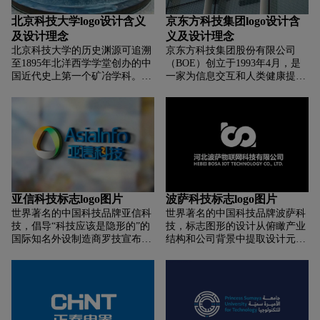
北京科技大学logo设计含义
京东方科技集团logo设计含
及设计理念
义及设计理念
北京科技大学的历史渊源可追溯
京东方科技集团股份有限公司
至1895年北洋西学学堂创办的中
（BOE）创立于1993年4月，是
国近代史上第一个矿冶学科。
一家为信息交互和人类健康提供
1952年，学校由天津大学（原北
智慧端口产品和专业服务的物联
洋大学）、清华大学等6所国内
网公司，形成了以半导体显示事
著名大学的矿冶系科组建而成，
业为核心，Mini LED、传感器及
名为北京钢铁工业学院，是新中
解决方案、智慧系统创新、智慧
国建立的第一所钢铁工业高等学
医工事业融合发展的“1+4+N”航
府。1960年，更名为北京钢铁学
母事业群。作为全球半导体显示
院，并被批准为全国重点高等学
产业龙头企业，BOE（京东方）
校。1984年，成为全国首批正式
带领中国显示产业实现了从无到
成立研究生院的高等学校之一。
有、从有到大、从大到强。目前
亚信科技标志logo图片
波萨科技标志logo图片
1988年，更名为北京科技大学。
全球每四个智能终端就有一块显
世界著名的中国科技品牌亚信科
世界著名的中国科技品牌波萨科
1997年5月，学校首批进入国家
示屏来自BOE（京东方），其超
技，倡导“科技应该是隐形的”的
技，标志图形的设计从俯瞰产业
“211工程”建设高校行列。2006
高清、柔性、微显示等解决方案
国际知名外设制造商罗技宣布了
结构和公司背景中提取设计元
年，学校成为首批“985工程”优
已广泛应用于国内外知名品牌。
新的标志，在最新的宣传片中，
素。它代表了河北POSA物联网
势学科创新平台建设高校。2014
全球市场调研机构Omdia数据显
公司向我们展示了更加大胆多彩
新奇的连接、采集和传输。提取
年，学校牵头的，以北京科技大
示，2020年，BOE（京东方）在
的工作和生活方式。 公司首席设
的标识图形不仅突出了河北
学、东北大学为核心高校的“钢
智能手机液晶显示屏、平板电脑
计师阿拉斯泰尔柯蒂斯表示，
POSA物联网的包容性和可持续
铁共性技术协同创新中心”成功
显示屏、笔记本电脑显示屏、显
“logi”将更加面向未来，开始定
发展前景，也体现了河北POSA
入选国家“2011计划”。2017年，
示器显示屏、电视显示屏等五大
义新的品类或新的业务领域。
物联网对安全、诚信的郑重承