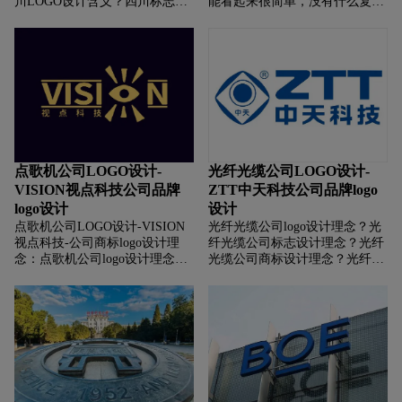
川LOGO设计含义？四川标志设
能看起来很简单，没有什么复杂
计含义？四川商标设计含义？如
的元素。可是作为一家南京画册
何设计四川商标？如何设计河四
设计公司，我们接过各行各业的
川标志？如何设计四川logo？如
画册设计,其实每个行业的画册设
何设计四川品牌？
计都有它的特点，以及不同的设
计风格。想要做好科技画册还是
有很多的地方是需要注意的。今
天我来聊聊科技公司画册应该如
何设计？
点歌机公司LOGO设计-
光纤光缆公司LOGO设计-
VISION视点科技公司品牌
ZTT中天科技公司品牌logo
logo设计
设计
点歌机公司LOGO设计-VISION
光纤光缆公司logo设计理念？光
视点科技-公司商标logo设计理
纤光缆公司标志设计理念？光纤
念：点歌机公司logo设计理念？
光缆公司商标设计理念？光纤光
点歌机司标志设计理念？点歌机
缆公司LOGO设计含义？光纤光
公司商标设计理念？点歌机公司
缆公司标志设计含义？光纤光缆
LOGO设计含义？点歌机公司标
公司商标设计含义？如何设计光
志设计含义？点歌机公司商标设
纤光缆公司商标？如何设计光纤
计含义？如何设计点歌机公司商
光缆公司标志？如何设计光纤光
标？如何设计点歌机公司标志？
缆公司logo？如何设计光纤光缆
如何设计点歌机公司logo？如何
公司品牌？
设计点歌机公司品牌？