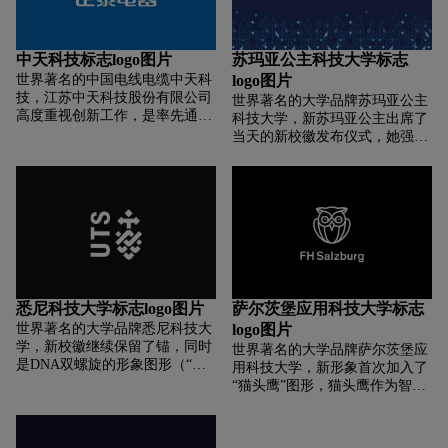
学校入选国家“双一流”建设高
应用领域出货量均位列全球第
诺，标识设计以POSA英文
校。
一。
“Bosa”为标志。主体，物联网的
英文是Internet of things (IOT)。
中天科技标志logo图片
苏玛亚公主科技大学标志
从标识中提取的“O”图形化地表
世界著名的中国电线电缆中天科
logo图片
示物联网，使两个“O”相互连
技，江苏中天科技股份有限公司
世界著名的大学品牌苏玛亚公主
接，体现物联网信息的连接、收
高度重视创新工作，是率先通过
科技大学，新苏玛亚公主出席了
集和传递，突出物联网的主导特
国际海缆UJ认证的中国企业；深
当天的新校徽发布仪式，她强调
征。行业标识中包含的∞（无
海光缆打破国外垄断,填补了国内
称，新的标志的蓝色象征稳定、
限）符号体现了对科技的不断探
空白；是我国品种最全、规模最
灵活和自信。而图标是从网络和
索，“OK”和坐标的体现，表达了
大的海缆专业制造商；深海光
电路板的想法中汲取灵感，反映
让人放心的安全服务和承诺。整
缆、深海电缆代表发展中国家产
了约旦大学毕业生和劳动力市场
个标志图形通过现代诠释展现了
品第一个打进美国市场；直流海
之间环环相扣的积极关系。
企业文化的传承。标志的整体视
缆实现“四级”跳，创世界第一。
觉表现传达出大气和厚重，也是
河北POSA物联网品牌品质的完
美体现。
悉尼科技大学标志logo图片
萨尔茨堡应用科技大学标志
世界著名的大学品牌悉尼科技大
logo图片
学，新校徽继续保留了锚，同时
世界著名的大学品牌萨尔茨堡应
是DNA双螺旋的形象图形（“锚”
用科技大学，新形象首次加入了
象征悉尼科技大学植根于悉尼，
“猫头鹰”图形，猫头鹰作为智
为悉尼以及人类文明训练人才，
慧、知识和理性的象征，加强学
并发展科技改善社会。）并移除
校现代化教育的定位。该校校长
了原标志图形中的黑色背景和完
Gerhard Blechinger谈到新形象时