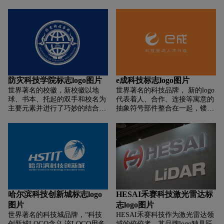
蓝，视觉锤为U字形元素。视
从世工的市场定位展开创意工
长到守护。将数据与创新巧妙结
频，是最丰富、最具价值的信息
作，最终创想出公司国际视野的
合，创造了完美展现出创新精神
源，如同眼睛是人最重要的感知
定位和企业名称结合，结合世工
的全新的标志，字体，视觉识别
器官。人们对视频监控的诉求，
中的世字经过融合国际化，全球
系统。
曾经是看得更久、更远、更清晰;
化的定位品牌理念，再注入企业
变革越过拐点，对世界精准洞察
积极向上的拼搏，勇于创新的企
现实、把握趋势，为客户提供智
业精神最终头脑风暴得出我们这
慧的辅助判断，步步为营达到事
个独特，识别性非常强的标志图
业新高度，是『视无界，智以
形。整个logo图形，呈现出来的
防灾科技学院标志logo图片
e成科技标志logo图片
恒』的前沿探索并以实践持续落
是一个世界的世字，演变的超级
世界著名的校徽，新校徽以地
世界著名的科技品牌， 新的logo
地。
LOGO图形符号，尖锐的图形笔
球、书本、托起的双手和校名为
代表着人、合作、连接等寓意的
画，像是机床的钻头，又像自由
主要元素并进行了巧妙的结合和
抽象符号部件整合在一起，镂空
飞翔的燕子，寓意世工像太阳一
设计，具有丰富的内涵。地球象
出内形字母“C”，通过对角度、
样光芒辐射全球。
征着生命的循环，也代表着学院
宽度等细节处理，让图形的外形
对未来的探索及学院的国际视
完整且流畅，并交叠出前后层
野；书本代表了教书育人，打开
次。继承logo的圆形骨架，将
的书本又像是一只展翅高飞的海
“Ifchange”产品字体进行设计升
鸥，寓意着学院的向上精神，也
级，小写字体增强字体可识别
象征着学院飞跃巅峰；托着的双
性，并对每个字母进行细节处理
手象征着呵护和希望，也象征着
和间距调整，使图形和文字达到
责任和担当；地动仪代表着学院
高度和谐统一。新logo象征着e成
哈尔滨科技创新城标志logo
HESAI禾赛科技激光雷达标
对防灾减灾科技的探索与研究，
科技对未来的期望——传统的雇
图片
志logo图片
也代表着学院的严谨、权威、专
佣合作会成长为更人性化的任务
世界著名的科技城品牌，“科技
HESAI禾赛科技作为激光雷达领
业；校徽以蓝色为标准色，给人
与人的连接，我们将更关注人性
创新城LOGO含义 该LOGO用多
域的佼佼者，其品牌logo独具匠