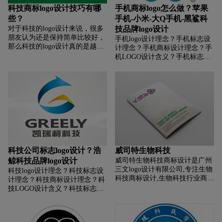
科技商标logo设计技巧有哪
手机商标logo怎么做？苹果
些？
手机-小米-大Q手机-黑鲨科
对于科技的logo设计来说，很多
技品牌logo设计
朋友认为还是保持简单比较好，
手机logo设计理念？手机标志设
那么科技的logo设计真的是越简
计理念？手机商标设计理念？手
单越好吗？设计时应该知道哪些
机LOGO设计含义？手机标志设
技巧？
计含义？手机商标设计含义？ 如
何设计手机商标？如何设计手机
标志？如何设计手机logo？如何
设计手机品牌？
科技公司标志logo设计？浩
威司特生物科技
鲸科技品牌logo设计
威司特生物科技商标设计是广州
三文logo设计有限公司,专注生物
科技logo设计理念？科技标志设
科技商标设计,生物科技行业商标
计理念？科技商标设计理念？科
设计,生物科技公司商标设计,生
技LOGO设计含义？科技标志设
物科技平台商标设计,生物科技电
计含义？科技商标设计含义？ 如
商商标设计,商标设计前期提供
何设计科技商标？如何设计科技
LOGO整体策划,照片拍摄,文案
标志？如何设计科技logo？如何