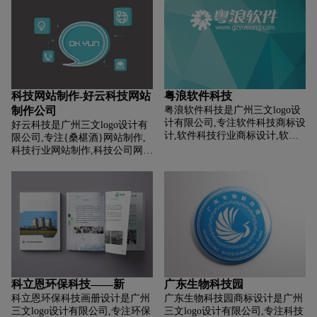
供网站建设整体策划,网站设计,
画册印刷等环保科技画册设计服
网站开发,程序开发，网站域名注
务。
册,网站维护等环保网站制作服
务。
科技网站制作-好云科技网站
粤浪软件科技
制作公司
粤浪软件科技是广州三文logo设
计有限公司,专注软件科技商标设
好云科技是广州三文logo设计有
计,软件科技行业商标设计,软件
限公司,专注{桑椹酒}网站制作,
科技公司商标设计,软件科技平台
科技行业网站制作,科技公司网站
商标设计,软件科技电商商标设
制作,科技平台网站制作,科技电
计,商标设计前期提供专业的商标
商网站制作,网站制作前期提供网
分类,商标注册查询,商标申请文
站建设整体策划,网站设计,网站
件等软件科技商标设计注册服
开发,程序开发，网站域名注册,
务。
网站维护等科技网站制作服务。
科立恩环保科技——新
广东生物科技园
科立恩环保科技画册设计是广州
广东生物科技园商标设计是广州
三文logo设计有限公司,专注环保
三文logo设计有限公司,专注科技