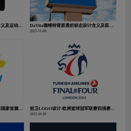
o含义及运动队
DaVita德维特肾脏透析标志设计含义及医疗
服务品牌设计理念
2025-11-09
语国家首脑峰
前卫LOGO设计-欧洲篮球冠军联赛四强赛品
牌logo设计
2025-10-29