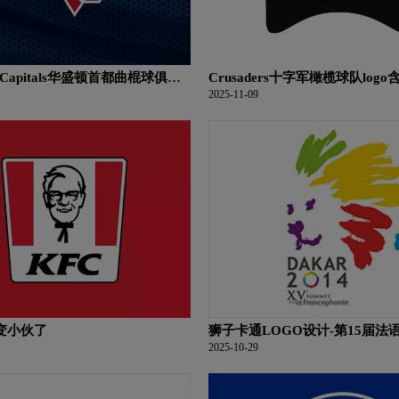
on Capitals华盛顿首都曲棍球俱乐
Crusaders十字军橄榄球队log
义及冰上曲棍球品牌理念
品牌理念
2025-11-09
变小伙了
狮子卡通LOGO设计-第15届法
会品牌logo设计
2025-10-29