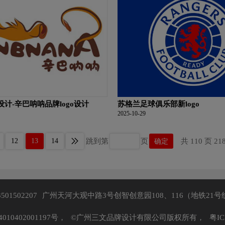
设计-辛巴呐呐品牌logo设计
苏格兰足球俱乐部新logo
2025-10-29
12
13
14
跳到第
页
确定
共 110 页 21
3501502207
广州天河大观中路3号创智创意园108、116（地铁21号
10402001197号，
©广州三文品牌设计有限公司版权所有，
粤IC