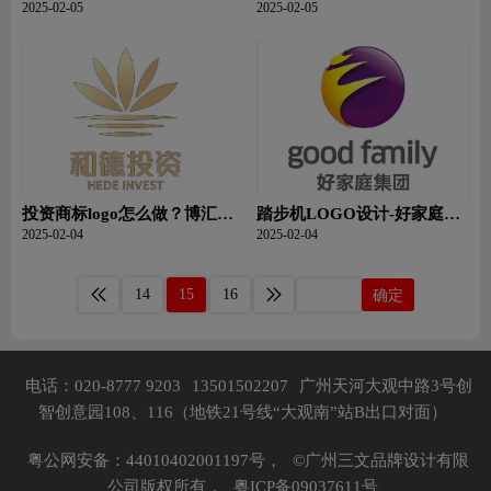
口香糖品牌logo设计
联行品牌logo设计
2025-02-05
2025-02-05
投资商标logo怎么做？博汇源
踏步机LOGO设计-好家庭品
金融投资品牌logo设计
牌logo设计
2025-02-04
2025-02-04
14
15
16
确定
电话：020-8777 9203
13501502207
广州天河大观中路3号创
智创意园108、116（地铁21号线“大观南”站B出口对面）
粤公网安备：44010402001197号，
©广州三文品牌设计有限
公司版权所有，
粤ICP备09037611号