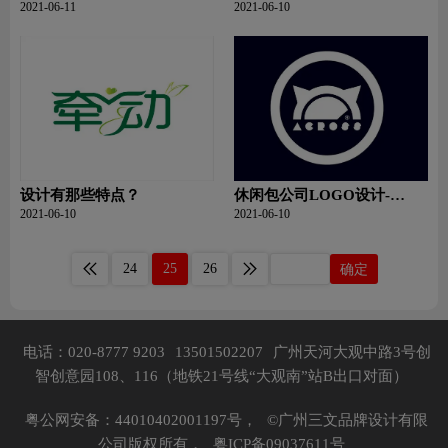
2021-06-11
2021-06-10
设计有那些特点？
休闲包公司LOGO设计-
ACROSS潮包公司品牌logo设
2021-06-10
2021-06-10
计
24
25
26
确定
电话：020-8777 9203
13501502207
广州天河大观中路3号创
智创意园108、116（地铁21号线“大观南”站B出口对面）
粤公网安备：44010402001197号，
©广州三文品牌设计有限
公司版权所有，
粤ICP备09037611号