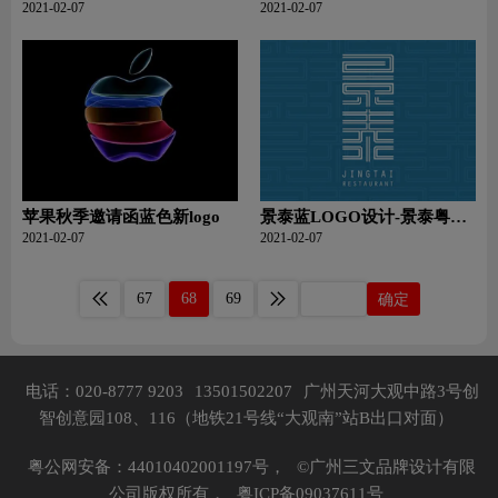
尔克-耐克-特步-锐步运动鞋
子品牌logo设计
2021-02-07
2021-02-07
品牌logo设计
苹果秋季邀请函蓝色新logo
景泰蓝LOGO设计-景泰粤品
牌logo设计
2021-02-07
2021-02-07
67
68
69
确定
电话：020-8777 9203
13501502207
广州天河大观中路3号创
智创意园108、116（地铁21号线“大观南”站B出口对面）
粤公网安备：44010402001197号，
©广州三文品牌设计有限
公司版权所有，
粤ICP备09037611号