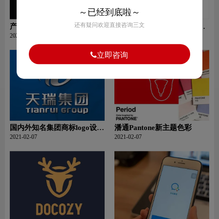
～已经到底啦～
还有疑问欢迎直接咨询三文
产业园品牌logo设计:中丝园
马赛克LOGO设计-硒宝品牌
logo商标
logo设计
2021-02-07
2021-02-07
立即咨询
国内外知名集团商标logo设
潘通Pantone新主题色彩
计？腾龙集团品牌logo设计
2021-02-07
2021-02-07