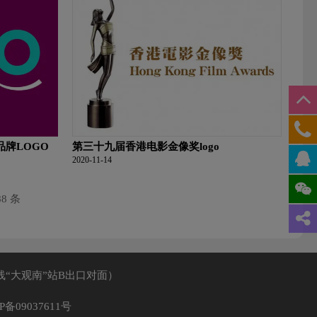
品牌LOGO
第三十九届香港电影金像奖logo
2020-11-14
88 条
线“大观南”站B出口对面）
P备09037611号