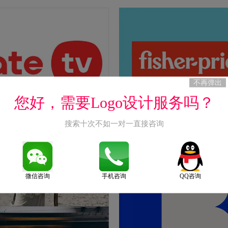
不再弹出
您好，需要Logo设计服务吗？
搜索十次不如一对一直接咨询
及网站的新logo
费雪logo设计-美国著名早教益
logo设计
2020-11-14
微信咨询
手机咨询
QQ咨询