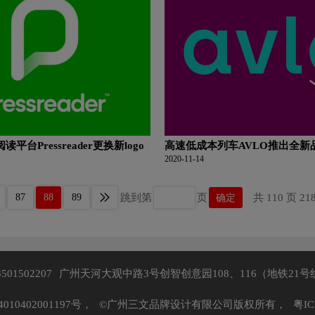
平台Pressreader更换新logo
高速低成本列车AVLO推出全新
2020-11-14
87
88
89
跳到第
页
确定
共 110 页 21
3501502207
广州天河大观中路3号创智创意园108、116（地铁21号
10402001197号，
©广州三文品牌设计有限公司版权所有，
粤IC