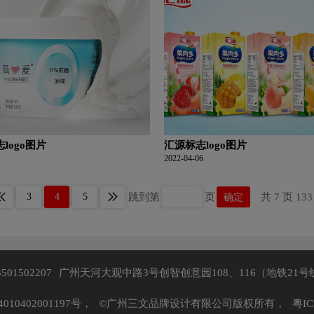
logo图片
汇源标志logo图片
2022-04-06
3
4
5
跳到第
页
确定
共 7 页 13
3501502207
广州天河大观中路3号创智创意园108、116（地铁21号
10402001197号，
©广州三文品牌设计有限公司版权所有，
粤IC