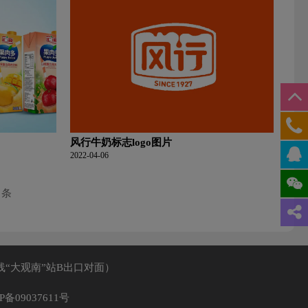
风行牛奶标志logo图片
2022-04-06
3 条
线“大观南”站B出口对面）
P备09037611号