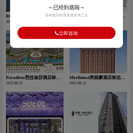
～已经到底啦～
还有疑问欢迎直接咨询三文
ROYALSS HOTEL酒店标志
The Upper House奕居酒店标
设计含义及酒店品牌设计理
志设计含义及酒店品牌设计
2025-08-23
2025-08-23
念
理念
立即咨询
Paradisus芭拉迪莎酒店标志
Merlinhod美丽豪酒店标志设
设计含义及酒店品牌设计理
计含义及酒店品牌设计理念
2025-08-22
2025-08-22
念