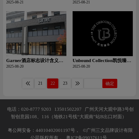
义及酒店品牌设计理念
设计含义及酒店品牌设计理
2025-08-21
2025-08-21
念
Garner酒店标志设计含义及
Unbound Collection凯悦臻选
酒店品牌设计理念
酒店标志设计含义及酒店品
2025-08-20
2025-08-20
牌设计理念
21
22
23
确定
电话：020-8777 9203
13501502207
广州天河大观中路3号创
智创意园108、116（地铁21号线“大观南”站B出口对面）
粤公网安备：44010402001197号，
©广州三文品牌设计有限
公司版权所有，
粤ICP备09037611号