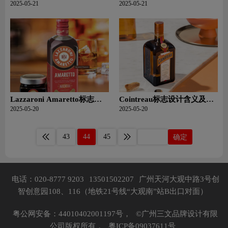
酒品牌设计理念
酒品牌设计理念
2025-05-21
2025-05-21
Lazzaroni Amaretto标志设
Cointreau标志设计含义及利
计含义及利口酒品牌设计理
口酒品牌设计理念
2025-05-20
2025-05-20
念
43
44
45
确定
电话：020-8777 9203
13501502207
广州天河大观中路3号创
智创意园108、116（地铁21号线“大观南”站B出口对面）
粤公网安备：44010402001197号，
©广州三文品牌设计有限
公司版权所有，
粤ICP备09037611号