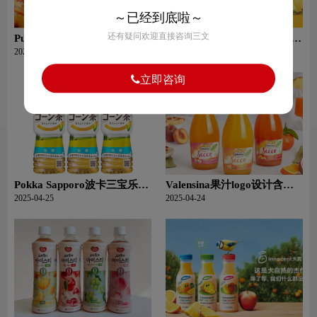
～已经到底啦～
还有疑问欢迎直接咨询三文
Punica果汁logo设计含义及果
Jumex果美乐logo设计含义及
汁品牌设计理念
果汁品牌设计理念
2025-04-25
2025-04-25
立即咨询
Pokka Sapporo波卡三宝乐
Valensina果汁logo设计含义
logo设计含义及食品品牌设计
及果汁品牌设计理念
2025-04-25
2025-04-24
理念