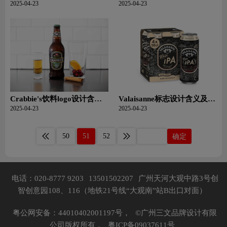
果汁品牌设计理念
义及果汁品牌设计理念
2025-04-23
2025-04-23
Crabbie's饮料logo设计含义
Valaisanne标志设计含义及啤
及饮料品牌设计理念
酒品牌设计理念
2025-04-23
2025-04-23
50
51
52
确定
电话：020-8777 9203
13501502207
广州天河大观中路3号创
智创意园108、116（地铁21号线“大观南”站B出口对面）
粤公网安备：44010402001197号，
©广州三文品牌设计有限
公司版权所有，
粤ICP备09037611号