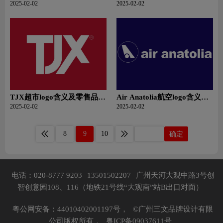
品牌理念
牌理念
2025-02-02
2025-02-02
TJX超市logo含义及零售品牌
Air Anatolia航空logo含义及
理念
航空品牌理念
2025-02-02
2025-02-02
8
9
10
确定
电话：020-8777 9203
13501502207
广州天河大观中路3号创
智创意园108、116（地铁21号线“大观南”站B出口对面）
粤公网安备：44010402001197号，
©广州三文品牌设计有限
公司版权所有，
粤ICP备09037611号