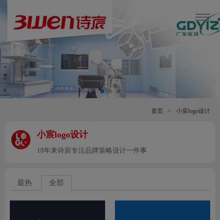
首页
>
小宸logo设计
小宸logo设计
v
18年来诗宸专注品牌策略设计一件事
最热
全部