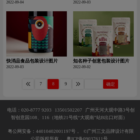
片
2022-09-04
2022-09-03
快消品食品包装设计图片
知名种子创意包装设计图片
2022-09-03
2022-09-02
7
8
9
确定
电话：020-8777 9203
13501502207
广州天河大观中路3号创
智创意园108、116（地铁21号线“大观南”站B出口对面）
粤公网安备：44010402001197号，
©广州三文品牌设计有限
公司版权所有，
粤ICP备09037611号