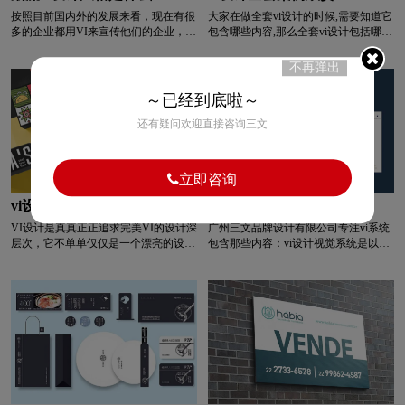
按照目前国内外的发展来看，现在有很
大家在做全套vi设计的时候,需要知道它
多的企业都用VI来宣传他们的企业，那
包含哪些内容,那么全套vi设计包括哪些
么，到底VI设计流程特点和风格是怎么
内容呢?今天就给大家详细的介绍下这
样的呢？设计风格就是一般是调研环节
个问题以及让大家做下全套vi设计案例
不再弹出
所出来的结果，他们会根据目标顾客审
欣赏？
美爱好、热气品类特性和行业的特点，
～已经到底啦～
也会根据企业的理理念和文化去定位品
牌vi的设计风格。
还有疑问欢迎直接咨询三文
立即咨询
vi设计是什么意思
vi系统包含那些内容
VI设计是真真正正追求完美VI的设计深
广州三文品牌设计有限公司专注vi系统
层次，它不单单仅仅是一个漂亮的设
包含那些内容：vi设计视觉系统是以
计，反而是一种充满艺术表现的能造成
logo为基础的, logo是一切设计的核心,
真实盈利的自媒体平台。尽管vi设计在
一定要把logo做完善 , 做系统,从logo出
设计主要形式有着千差万别的设计主要
发, 延展出去,将logo应用在所有的vi交
形式，可是从网络的概念而言，都能变
互系统上。Logo的设计一定要体现企业
为企业传递核心理念、提高品牌知名度
的价值观和理念,一 定要简单有创意 ,方
还有坚定理想信念品牌形象的方便快捷
便记忆,从消费者的角度看辨识度高,这
渠道。那么vi怎么设计呢？
样-款logo才 是好logo。当logo敲定之后,
我们就要对它进行延展,这就涉及到vi视
觉交互系统的两大部分：一大部分广告
应用部分,另部分是办公应用。