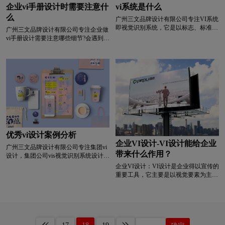
企业vi手册设计时需要注意什
vi系统是什么
么
广州三文品牌设计有限公司专注VI系统
即视觉识别系统，它是以标志、标准
广州三文品牌设计有限公司专注企业做
字、标准色为核心展开的完整的、系统
vi手册设计需要注意哪些细节?会遇到哪
的视觉表达体系。 企业vi系统就是将企
些问题?缺乏企业vi手册设计经验，是企
业理念、企业文化、服务内容、企业规
业做v设计比较迷茫的地方,如果了解清
范等抽象概念转换为具体符号，塑造出
楚了企业vi手册的常见注意事项,那么,
独特的企业形象。VI设计的基本要素系
就很容易解决了。下面给大家做一些做
统严格规定了标志图形标识、中英文字
企业vi设计的注意事项：
体形、标准色彩、企业象征图案及其组
合形式，从根本上规范了企业的视觉基
本要素，基本要素系统是企业形象的核
心部分。
优秀vi设计案例分析
企业VI设计-VI设计能给企业
广州三文品牌设计有限公司专注集团vi
带来什么作用？
设计，集团公司vis视觉识别系统设计,
集团视觉识别系统设计,集团企业形象
企业VI设计：VI设计是企业得以宣传的
识别系统设计,集团公司vis设计,提供专
重要工具，它主要是以视觉要素为主要
业vi设计,提供专业vi设计,集团vi设计,品
卖点的产品，那么，VI设计能给企业带
牌vi设计,品牌vis设计,精美vis设计等集
来什么作用？今天VI设计注册的小文将
团vi设计服务。
画册设计的具体解析及内容的资料整理
出来：