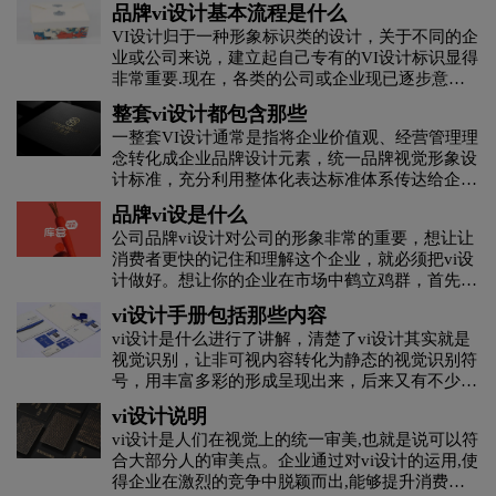
品牌vi设计基本流程是什么
VI设计归于一种形象标识类的设计，关于不同的企
业或公司来说，建立起自己专有的VI设计标识显得
非常重要.现在，各类的公司或企业现已逐步意识
到了VI设计的重要意义，纷纷都寻觅专业的VI设计
整套vi设计都包含那些
公司来量身订做专有的设计标识，那么，品牌vi设
一整套VI设计通常是指将企业价值观、经营管理理
计基本流程是什么?以下, 我们就来给我们进行相关
念转化成企业品牌设计元素，统一品牌视觉形象设
的介绍。
计标准，充分利用整体化表达标准体系传达给企业
内部与公众，使其对公司企业产生一致的文化认
品牌vi设是什么
同，以形成良好的公司企业印象，最终能够促进公
公司品牌vi设计对公司的形象非常的重要，想让让
司产品和服务的市场销售。一整套vi设计都包括哪
消费者更快的记住和理解这个企业，就必须把vi设
些内容？
计做好。想让你的企业在市场中鹤立鸡群，首先要
做的就是树立一个让人难忘的视觉形象。
vi设计手册包括那些内容
vi设计是什么进行了讲解，清楚了vi设计其实就是
视觉识别，让非可视内容转化为静态的视觉识别符
号，用丰富多彩的形成呈现出来，后来又有不少朋
友咨询，和vi设计相关的企业vi设计手册又是什么
vi设计说明
呀？那么下面为大家讲解：
vi设计是人们在视觉上的统一审美,也就是说可以符
合大部分人的审美点。企业通过对vi设计的运用,使
得企业在激烈的竞争中脱颖而出,能够提升消费者