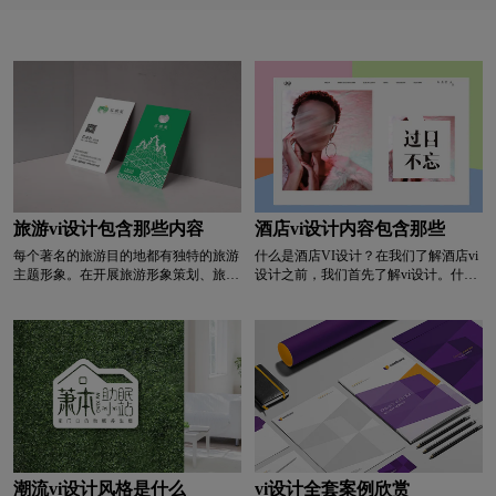
旅游vi设计包含那些内容
酒店vi设计内容包含那些
每个著名的旅游目的地都有独特的旅游
什么是酒店VI设计？在我们了解酒店vi
主题形象。在开展旅游形象策划、旅游
设计之前，我们首先了解vi设计。什么
广告策划、旅游活动策划等相关策划活
是vi？视觉识别系统是cis系统中最具交
动时，应围绕主题，通过“形象叠加”效
流性和感染力的部分。将cis的非视觉内
应，不断增强游客对旅游目的地的印
容转化为静态的视觉识别符号，设计和
象。主题原则要求主题缺失，主题不突
实现科学的视觉识别系统，传播企业理
出，主题定位不准确，在规划过程中要
念，建立企业知名度，塑造企业形象，
避免留下主题等现象。
是一种快捷便捷的途径。
潮流vi设计风格是什么
vi设计全套案例欣赏