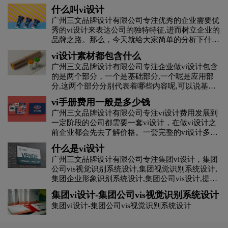
对品牌的辨识度和认知度，更是品牌营销的一部
什么叫vi设计
分，一个企业如果没有vi那就意味着没有辨识度,没
广州三文品牌设计有限公司专注优秀的企业需要优
有产品和服务的个性，它会消失在茫茫商海中，那
秀的vi设计来表达公司的独特特征,进而树立企业的
么vi设计的基本要素都有哪些?
品牌之路。那么，今天就给大家简单的分析下什么
叫VI设计.
vi设计素材都包含什么
广州三文品牌设计有限公司专注企业做vi设计包含
的是两个部分，一个是基础部分,一个呢是应用部
分,这两个部分分别代表着哪些内容呢,可以说基础
部分是对内的,应用部分就是对外的, vi设计的应用
vi手册费用一般是多少钱
部分主要就是以实用性为根据,对方案进行有效的
广州三文品牌设计有限公司专注vi设计费用发展到
调整,这个部分的主要内容比较复杂,涉及到非常多
一定阶段的公司都需要一套vi设计，在做vi设计之
于市场和概率统计相关的内容,但是特色还是非常
前企业都会先去了解价格。一套完整的vi设计多少
明显的。
钱？市场上并没有固定的价格。因为企业vi整套设
什么是vi设计
计的价格会受到很多因素的影响，想知道价格，就
广州三文品牌设计有限公司专注集团vi设计，集团
要了解这些影响因素。
公司vis视觉识别系统设计,集团视觉识别系统设计,
集团企业形象识别系统设计,集团公司vis设计,提供
专业vi设计,提供专业vi设计,集团vi设计,品牌vi设
集团vi设计-集团公司vis视觉识别系统设计
计,品牌vis设计,精美vis设计等集团vi设计服务。
集团vi设计-集团公司vis视觉识别系统设计