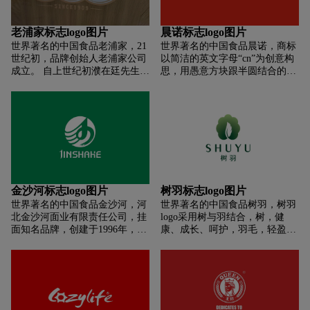
雅自信的一面，充分体现季候风
独家小榨工艺，独特的瞬间高温
的穿着理念和时尚观。在
压榨，速冻凝香，充分榨取花生
SEASON WIND季候风的世界
醇香，不仅保留了花生油天然风
老浦家标志logo图片
晨诺标志logo图片
中，自信优雅而不失纯真本色是
味，更能锁住花生的丰富营养。
世界著名的中国食品老浦家，21
世界著名的中国食品晨诺，商标
永恒的主题，时尚、自信和活
滤取精华——成就辉煌，天下飘
世纪初，品牌创始人老浦家公司
以简洁的英文字母“cn”为创意构
力，共同构筑了女性着装的全新
香;青岛胡姬花花生油在过滤的生
成立。 自上世纪初濮在廷先生创
思，用愚意方块跟半圆结合的手
面貌。
产工艺上，采用低温养晶，通过
立商号，孙中山先生题写“饮食
法构成晨诺的商标，简洁的图形
滤纸和滤布低温过滤，去除花生
美德”以来，宣威火腿香飘四
设计组合，简明，历练，更添时
油中磷脂和非磷胶质、高熔点饱
海，被誉为中国三大名腿。 与浙
尚气息。色彩上的红黑搭配，让
和脂等易析出的成分；同时，尽
江金华火腿、江苏如皋火腿并驾
稳重中有不乏激情。此标志设计
可能地保留了花生油的营养与香
齐驱。 宣威火腿以其独特的制作
尽现出干练，沉稳的品牌气质
味，确保花生油澄清、透明，滤
技艺和巧妙利用宣威独特的地理
得原始纯净的花生油醇香。典藏
气候环境而闻名于世。
佳品——非凡之作，传世醇香;青
岛胡姬花花生油严格控制花生油
金沙河标志logo图片
树羽标志logo图片
的储藏温度、避免光线直射，减
少与空气的接触，采取充氮储存
世界著名的中国食品金沙河，河
世界著名的中国食品树羽，树羽
方式，尽可能地保留花生油中的
北金沙河面业有限责任公司，挂
logo采用树与羽结合，树，健
香味，减缓质量指标的变化，保
面知名品牌，创建于1996年，河
康、成长、呵护，羽毛，轻盈、
证油品的天然品质，储藏正宗花
北省名牌产品，国内挂面加工业
美丽、温暖。
生香。
领先企业，专业从事面粉和挂面
生产的大型农产品加工企业。