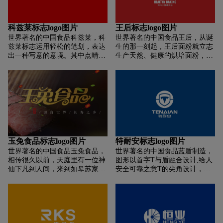
科兹莱标志logo图片
王后标志logo图片
世界著名的中国食品科兹莱，科
世界著名的中国食品王后，从诞
兹莱标志运用轻松的笔划，表达
生的那一刻起，王后面粉就立志
出一种写意的意境。其中点晴之
生产天然、健康的烘培面粉，尤
处是“o“字的运用；以产品细微
其在食品安全充满危机与隐患的
处的结构外形演变成的齿轮，又
当下，我们依然把健康作为企业
似个一轮红日，使整个标志充满
经营的最重要准则，这是我们对
朝气。看似随意中隐含行业特
消费者、对生命的尊重。如今，
性，不失为一个赏心悦目的标志
王后面粉的烘培产品因美味、营
设计。
养、健康、高品质而著称，近乎
完美的味蕾感受，让每个享用过
的消费者都赞不绝口。
玉兔食品标志logo图片
特耐安标志logo图片
世界著名的中国食品玉兔食品，
世界著名的中国食品蓝盾制造，
相传很久以前，天庭里有一位神
图形以首字T与盾融合设计,给人
仙下凡到人间，来到如皋苏家巷
安全可靠之意T的尖角设计，象
（现在的如皋市江安镇）遇见一
征锐意进取之势;整体圆满成功,
对孤寡老人，老爷爷正独自偷偷
独特英文字形设计,与国际接轨,
地抹泪，神仙关切地询问：“老
整体形态简约立体,构图精致,流
人家，何事悲伤？”。老人虚弱
畅清晰的线条充满了动感与活力,
地说：“已经接连三天揭不开锅
具有国际化的高度识别性,突显了
了，可怜的老伴她饿倒在床上，
企业未来走向国际的发展趋势和