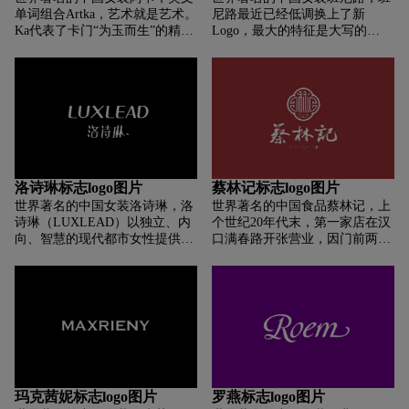
单词组合Artka，艺术就是艺术。
尼路最近已经低调换上了新
Ka代表了卡门“为玉而生”的精
Logo，最大的特征是大写的
神。 Artka又名以“为玉而生”的
“BALENO”变成小写，去掉了经
精神追求艺术。Artka中对“a”的
典的内嵌“O”字母的正方形，重
诠释应该是最好的，梦中最完美
新重新设计了字体。目前班尼路
的艺术，忠于设计，忠于梦想！
还没正式宣布换标消息，官网还
是旧版的，不过社交媒体帐户
（如官方微博、官方粉丝
Facebook页）已经换新的了，另
外部分店面和活动海报也用了新
Logo。Rologo将继续跟踪进一步
洛诗琳标志logo图片
蔡林记标志logo图片
的官方消息。
世界著名的中国女装洛诗琳，洛
世界著名的中国食品蔡林记，上
诗琳（LUXLEAD）以独立、内
个世纪20年代末，第一家店在汉
向、智慧的现代都市女性提供全
口满春路开张营业，因门前两颗
方位的时尚为主题。 每一季的设
葱郁的大树，取名“蔡林记”，寓
计灵感都来自当下的流行趋势，
意生意兴隆，财源茂盛。1955
通过精致的剪裁和柔和的色彩搭
年，蔡林记由私营改造成公私合
配赋予服装丰富的情感。 以服装
营企业，店面扩大后生意蒸蒸日
为载体，为快节奏的现代女性传
上。1966年起，蔡林记由公私合
达优雅快乐的生活态度。 洛诗琳
营转为国有国营，公司的发展更
（LUXLEAD）的风格是始终体
上一层楼，每天烹制热干面可达
现新锐贵族的不断创新和个性张
1．2万人份。1995年，蔡林记办
扬，将古典内韵与人与自然的人
理了品牌制品和服务类商标注
玛克茜妮标志logo图片
罗燕标志logo图片
文理念相结合。
册，热干面品种扩大为8个品