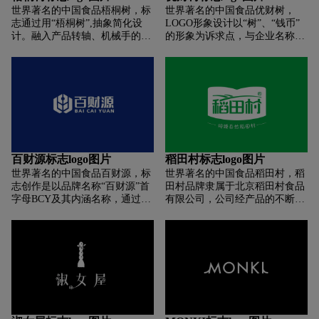
点，拥有占优势的忠实消费群
世界著名的中国食品梧桐树，标
世界著名的中国食品优财树，
体。
志通过用“梧桐树”,抽象简化设
LOGO形象设计以“树”、“钱币”
计。融入产品转轴、机械手的特
的形象为诉求点，与企业名称及
点,公司名称和行业属性的体现。
行业特性相呼应，具有极强的品
图形处理抽象艺术化,同时也增加
牌专属性。LOGO创意的实现,我
LOGO的趣味性和识别度。简
们结合优财树的行业属性及品牌
洁、美观的风格,符合时代审美于
名称进行塑造。外形是一颗简化
行业属性,有利于品牌后期的传
的树的造型,象征着企业蓬勃向
播。
上、顽强的生命力,同时树根植于
土地，代表着优财树脚踏实地、
严谨的企业精神;结合优财树金融
行业属性,我们将古钱币的元素融
百财源标志logo图片
稻田村标志logo图片
入其中，外圆内方，方,代表着严
世界著名的中国食品百财源，标
世界著名的中国食品稻田村，稻
格、规范、认真;圓,代表着饱
志创作是以品牌名称“百财源”首
田村品牌隶属于北京稻田村食品
满、亲和、融通;标识中圆方孔钱
字母BCY及其内涵名称，通过艺
有限公司，公司经产品的不断完
的造型,由内而外散发太阳光芒，
术化加工创意而成，直达主题，
善和创新设计，至今与各界同仁
象征企业健康、向上的发展理
个性鲜明，达到了标志最佳视觉
达成“共同开拓市场，互惠互
念，兼具博大、兼容的企业特
效果，整体图形设计为向上托举
利，共创美好明天”为目标， 在
点。标志以金色、绿色、黑色三
手势造型，体现品牌稳定的发展
激烈的市场竞争中赢得了客户的
色为主，金色代表高贵、智慧与
态势以及繁荣昌盛进取成长不断
信任，树立了良好的企业形象。
大气，象征着优财树志存高远的
发展的寓意，同时各各间障又呈
决心及全体员工热忱的服务态度;
现四面八方源源不断流入的造型
绿色充满生机、活力和希望,给我
视觉，把品牌名称百财源的内
们传达出优财树健康、正确的价
涵，展现的淋漓尽致,整个标志以
值取向;黑色的中文字体代表独