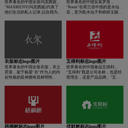
世界著名的中国女装玛克茜妮，
世界著名的中国女装罗燕，
种，增加小吃品种达4大类40余
“MAXRIENY(玛克茜妮)代表了
“Roem”在荷兰语中指的是水仙
种。
他们生活的私人记录,以自我为
花，意为取水仙子和婷婷玉丽。
本、拒绝死板,成就了品牌
罗姆洛艳女装面料多为印花、提
MAXRIENY的个性魅力。”
花、蕾丝、丝绒等，大部分是从
MAXRIENY以“玩转艺术趣味、
韩国进口的。 Roem为25-30岁的
致敬复古美学、彰显设计精神”
中国女性带来了融合浪漫风格与
为品牌风格，具高度辨识性，揉
时尚感的现代女装品牌理念。
合欧洲中世纪的奇幻概念，汲取
Roem追求让每一个独立自信的
宫廷元素为灵感启发，以明朗街
女性时刻散发出非凡的女性魅
拍风格呈现整体轮廓，调性高
力，同时彰显时尚的高品质品
端、精巧而大气，透过细节工艺
味。
衣架标志logo图片
五得利标志logo图片
赋予传统新意，并在现代中塑建
世界著名的中国女装衣架，衣之
世界著名的中国食品五得利，
精致，打造叛逆小女王形象。
霓裳，架于栋梁"衣"作为人的内
“五得利”既是公司名称，也是经
在性格的延伸拥有其鲜明性
营理念，还是产品品牌。“五方
格"架"则意于传承中国美学创造
得利”的五方分别是客户、农
中国美学新观点。 衣架女装植根
户、员工、国家和企业。把参与
于上海丝绸，历史悠久，底蕴深
企业经营的客户、农户、员工、
厚。 沧桑化作美丽，悄然绽放。
国家、企业共五方，有机地组成
优雅干练，简约独特知性性感。
一个利益共同体。 五得利面粉集
他们追求的是一种体验，是一种
团，专注面粉三十三年。五得利
对品质和细节的追求。 他们不盲
产品畅销全国除港澳台地区以外
目追求奢侈品，他们享受更高的
的所有省市自治区直辖市，所有
舒适度。
大中城市均有五得利的销售网
梧桐树标志logo图片
优财树标志logo图片