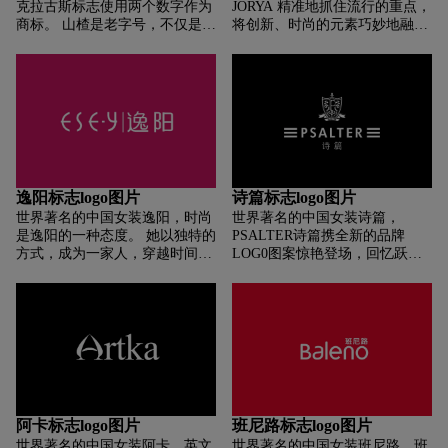
克拉古斯标志使用两个数字作为
JORYA 精准地抓住流行的重点，
商标。 山楂是老字号，不仅是沉
将创新、时尚的元素巧妙地融合
阳人的美味，更是老沈阳的回
进自己的设计理念，并把对于流
味。 和所有的企业一样，克拉格
行的态度与看法表现在每季服饰
斯从来没有从小变大，从弱变
中，使用缝合处的包光设计，手
强。 克拉格斯人努力打造以文化
工缝制的珠片和高级定做时装手
为竞争力的品牌形象。 今天的克
工的精致来诠释都会女性的精准
拉格斯就像一艘生机勃勃的航
特质。独特的剪裁，令人惊羡的
母，朝着科技化、国际化、产业
款式，细节上的绝妙把握内敛而
化的伟大蓝图一路航行。
雅致，塑造出有教养、甜美而不
失性感的都会女性，每一件作
逸阳标志logo图片
诗篇标志logo图片
品，都有卓越的对品质的坚持，
世界著名的中国女装逸阳，时尚
世界著名的中国女装诗篇，
不经意中透出的高贵和优雅，赋
是逸阳的一种态度。 她以独特的
PSALTER诗篇携全新的品牌
予都会女性生命和创造力，让人
方式，成为一家人，穿越时间的
LOG0图案惊艳登场，回忆跃然
在时光流转中以愉悦之情体味时
隧道，恪守时尚最纯粹的精髓
纸间的优美舞姿。以品牌的缩写
尚的美感。
——简约与美，长久不变。 逸阳
字母“PS”为基础，两组鹅毛笔手
专注裤装十余年，以独特的设计
写字体相互交叠，并以音符之姿
结束了裤装的单调，成为中国高
跃然布匹之上，也寓意对诗意生
端时尚裤装的引领者，引领裤装
活的歌颂:同时，也代表书信结尾
潮流走向世界前沿。 时尚在逸阳
的附言“P.S”，诉说不尽的情思。
最终会升华成一种精神——包
容、平和、智慧、认真、理性、
感恩，这就是逸阳的精髓。
阿卡标志logo图片
班尼路标志logo图片
世界著名的中国女装阿卡，英文
世界著名的中国女装班尼路，班