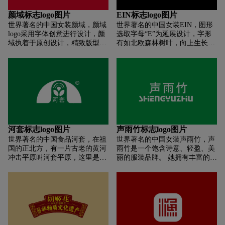
颜域标志logo图片
EIN标志logo图片
世界著名的中国女装颜域，颜域
世界著名的中国女装EIN，图形
logo采用字体创意进行设计，颜
选取字母“E”为延展设计，字形
域执着于原创设计，精致版型、
有如北欧森林树叶，向上生长，
高端品质的定位，经过多年的发
代表人与自然和谐共生。而设计
展，颜域在电商品牌中迅速崛
成几何放射图形，也表达品牌的
起，得到了众多高端消费人群的
积极寓意
认可与支持，并成为女装品牌中
发展最迅速的品牌之一。
河套标志logo图片
声雨竹标志logo图片
世界著名的中国食品河套，在祖
世界著名的中国女装声雨竹，声
国的正北方，有一片古老的黄河
雨竹是一个饱含诗意、轻盈、美
冲击平原叫河套平原，这里是世
丽的服装品牌。 她拥有丰富的品
界公认的小麦黄金种植带。2200
牌内涵——“声”代表声誉，“雨”
多年前这里就是大汉王朝屯垦戍
代表财富，“竹”代表地位。 它展
边北御外敌的战略要地。在黄河
示了一种服饰文化和艺术。 她拥
流经河套的几字湾上，有一个地
有一批来自欧洲和台湾的专业设
方叫巴彦淖尔（蒙古语：富饶的
计团队。 在设计上，她以东方现
湖泊），那里有一家“中华老字
代都市女性追求时尚潮流的着装
号”企业，有一群视顾客为父
品味为主流，结合欧式风格，采