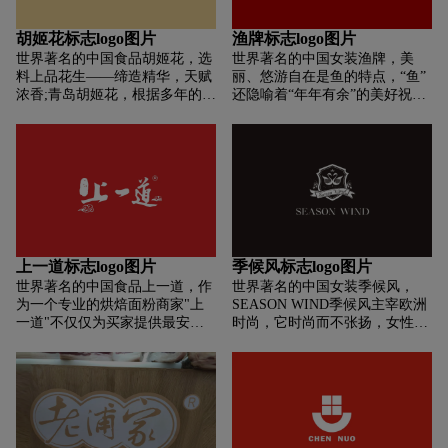
母、视产品如生命的人，60年来
用日本和欧洲的优质材料，采用
他们源源不断地为人们奉献着最
慵懒、丰富、 多变精致，细节抢
胡姬花标志logo图片
渔牌标志logo图片
原始的养命食品——面粉。“河
眼，剪裁简洁利落，做工精细，
世界著名的中国食品胡姬花，选
世界著名的中国女装渔牌，美
套牌面粉”， 原料正宗、工艺一
带出时尚感之外的另一种独特而
料上品花生——缔造精华，天赋
丽、悠游自在是鱼的特点，“鱼”
流、口感醇正、“麦香”四溢被人
隽永的经典韵律。
浓香;青岛胡姬花，根据多年的花
还隐喻着“年年有余”的美好祝
们亲切地称为“雪花粉” ......
生原产地调查和生产情况分析，
愿，用“鱼”来诠释服装，充分体
只选取产地为青岛，产香丰富、
现了服装品牌的文化与内涵，东
颗粒饱满的上品花生为原料，在
方文化与西方元素的融汇在鱼水
收购过程中每批原料都是经过严
中交集荟萃，商家与顾客在鱼水
格的取样、检验，保证了花生原
中交融，“渔”字应运而生。篆体
料的优质，从原料确保天然醇
字LOGO的运用，既是文字又是
香。烘炒百年——铸造经典，天
图案，浓缩着“渔”牌服饰深深的
承酿香;传统工艺中，师傅将蒸过
印记时尚与经典结合的图案文
的花生放入锅中明火慢炒，人工
化。作为一个服装品牌，“渔”蕴
上一道标志logo图片
季候风标志logo图片
加料及掌握火候，逐步降低水
藏了三个含义：优哉游哉的生活
世界著名的中国食品上一道，作
世界著名的中国女装季候风，
分，炒至醇香溢出。而现实中，
理念；具有生命力的美丽载体，
为一个专业的烘焙面粉商家"上
SEASON WIND季候风主宰欧洲
青岛胡姬花花生油传承传统工艺
意喻“年年有余”的美好祝愿。
一道"不仅仅为买家提供最安
时尚，它时尚而不张扬，女性化
精髓，并采用独特的密封工艺，
全、最好的材料。同时"上一
而不繁琐；风格新颖时尚，细节
将正宗地道的工艺技术又推向新
道"把家庭烘焙的乐趣传递给每
处又别具匠心；搭配性强，实穿
的高峰，充分保留花生原香。木
一位喜欢烘焙的家庭。"上一
而不单调沉闷，将时尚流行元素
榨工艺——承载精髓，天工造香;
道"把顾客的追求作为自己的使
与女性化设计完美结合，是既适
青岛胡姬花花生油秉承1918年经
命感。因为有你，我们一直在努
合商务办公也适合休闲娱乐的时
典木榨工艺精髓，融汇近百年地
力！
尚通勤装，在时尚的同时展现优
道花生油木榨传统经典技术，以