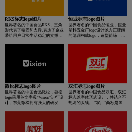
奄奄一息......”神仙的怜悯之心大
广阔的发展空间。
动，决定为老两口找些好吃的食
物来，但方圆几里连一颗野菜都
RKS标志logo图片
恒业标志logo图片
没有。此时，恰巧一只小白兔经
世界著名的中国食品RKS，三角
世界著名的中国食品恒业，恒业
过，神仙把情况告诉了小白兔。
形代表了稳固和支撑,表达了企业
塑料五金厂logo设计以方正硬朗
小白兔听后，非常同情，要求神
带给用户日常生活稳定的支撑。
的笔调构成logo，造型简练，雄
仙割它的肉烤给那对老人吃，吃
黄色温暖，表达了企业产品给用
健有力，典雅精致又极富时代
了兔肉的这对老人身体变得非常
户的体验。蓝色理性,代表了企业
感，体现了五金制品的行业特
健康，一直活到108岁。神仙非
的技术实力带给用户踏实稳定的
征。CY的巧妙处理，其空间的
常敬佩兔子的善良和献身精神，
体验。
灵巧演绎恰构成一个向右前方的
将它送到了广寒宫。由于兔子浑
虚形箭头，与品牌名称cynthia
身洁白如玉、个性温顺善良，所
——善于射箭的月亮女神内涵相
以被封为“玉兔”，在月宫中与嫦
吻合，同时体现矢志不渝缔造高
娥常年为伴。据《如皋县志·嘉
端品牌的理念以及高效率的运作
庆志》记载：清嘉庆元年正月初
模式。蓝、绿色的搭配，象征高
四，乾隆帝在宁寿宫亲自主持旷
微松标志logo图片
双汇标志logo图片
端的技术及持久耐用的产品。
古未有的“千叟宴”时有苏家巷苏
世界著名的中国食品微松，微松
世界著名的中国食品双汇，双汇
姓家族两位百岁老人进京入席，
logo采用英文字母“Vision”进行设
标志以字体形式设计，并结合不
被皇帝召见。乾隆、同治分别御
计，东莞微松拥有强大的研发和
规则的弧线。 “双汇”商标是国家
拨银两建百岁坊。数百年来被传
制造能力，公司内分研发部，五
商标局认定的“中国驰名商标”。
为佳话。当时进京的两位百岁老
金设备制造部，五金零件制造
双汇肉制品被国家质量监督检验
人，就是当年神仙割兔肉烤给他
部，模具部，注塑包装等五大生
检疫总局授予“中国名牌产品”和
们吃的一对孤寡老人。后来，那
产部门，每个部门都有专业的人
“国家质量免检产品”。 双汇肉类
位老爷爷仿照当年神仙烤制兔肉
才和先进的设备，以保证客人的
联合生产线被国家认定为“绿色