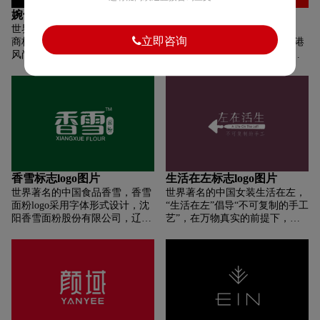
载。
婉甸标志logo图片
寿桃牌标志logo图片
世界著名的中国女装婉甸，婉甸
世界著名的中国食品寿桃牌，
立即咨询
商标logo——“月亮的精灵”，英
“寿桃牌”创立于1960年，以香港
风尚的最佳制造者，聪明睿智，
为基地，本着“用诚意、创新意”
高贵优雅的典范。亦如接受过良
的宗旨，融汇中华面食文化的千
好的教育，拥有高尚自信的品
年精髓，不断研发新技术制造各
格，享受品质生活的都市新贵。
款面食。“寿桃牌”屡创先河，带
优雅、独立、俏皮、聪慧……用
动香港非油炸面食潮流，更成功
高雅时尚的态度，演绎个性美好
将面食打进节庆礼品市场。 本着
的人生。
“用诚意、创新意”的宗旨，融汇
中华面食文化的千年精髓，不断
研发新技术制造各款面食。“寿
桃牌”屡创先河，带动香港非油
香雪标志logo图片
生活在左标志logo图片
炸面食潮流，更成功将面食打进
世界著名的中国食品香雪，香雪
世界著名的中国女装生活在左，
节庆礼品市场。“寿桃牌”曾先后
面粉logo采用字体形式设计，沈
“生活在左”倡导“不可复制的手工
获颁发多个奖项，有“香港十大
阳香雪面粉股份有限公司，辽宁
艺”，在万物真实的前提下，倡
品牌”、“百佳食物卫生检定奖”及
省著名商标，辽宁省名牌产品，
导自然而有活力的舒适生活；
“超级品牌奖”等，产品畅销欧
由中粮集团与沈阳市粮食局共同
“不可复制的手工艺”强调感受手
美、澳洲、东南亚等多个国家。
投资组建，我国北方规模较大的
工艺和真实创作的真诚和喜悦在
面粉及面制品加工企业。
左心，把生活和理想放在离离心
最近的地方，离生活最真实的地
方。