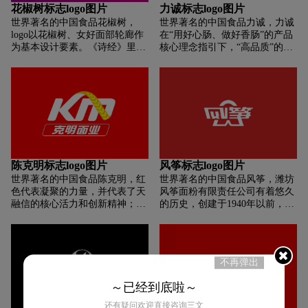
化管理体系，拥有高效的管理核
花椒树标志logo图片
力诚标志logo图片
心团队，稳步做强，与客户、员
世界著名的中国食品花椒树，
世界著名的中国食品力诚，力诚
工、社会共进步。
logo以花椒树、女好面部轮廊作
在“用好心肠、做好香肠”的产品
为基本设计要素。《诗经》里有
核心理念指引下，“高品质”的承
这样的句子: “有椒其馨，胡考之
诺贯穿于采购、生产、检验等环
宁。”认为花椒的香气能让老人
节，以负责任的态度为大众缔造
心境平和。到了汉朝，皇后居住
放心美食。力造品质、诚就未
的宫殿称作椒房殿，乃是以整粒
来！力诚立志成为一家极具价值
花椒和泥涂抹墙壁，使之温暖而
与竞争力的企业而奋斗不止！
芳香。花椒独特的气质和芳香与
现代女性的品质非常契合。本
logo以花椒树作为正形，优雅恬
静的女子面部轮廓作为负形，花
陈克明标志logo图片
风筝标志logo图片
椒的枝条延伸至好耳畔，又像是
世界著名的中国食品陈克明，红
世界著名的中国食品风筝，潍坊
女子精美的首饰。标志给人的感
色代表凝聚的力量，并代表了天
风筝面粉有限责任公司有着悠久
受安静中有灵气，淡雅中有芳
融信的核心活力和创新精神；黑
的历史，创建于1940年以前，时
香，既传达了品牌理念，又符合
色代表凝重庄严的品质，表现了
称潍坊大来面粉厂，是十几家私
美容行业的行业特征。logo以紫
企业稳步前进，长期发展的特
人股东合资开办的私营专业小型
色为主色。紫色是一种富有高
点；红与黑的配合，亦庄亦谐，
面粉厂，且是当时潍县最大的私
贵、优雅、浪漫等色彩感受的颜
体现了天融信公司的企业精神：
营面粉加工企业。潍坊大来面粉
色。logo可延伸性理解度很广，
不再弹出
务实、勤俭、协作、创新、高
厂先后经历了抗日战争时期、解
是一个易辩，易读、易记的良好
效、进取。
放战争时期、建国初期和公私合
～已经到底啦～
营时期四个阶段，至1966年更名
为潍坊东风面粉厂时，历时26
还有疑问欢迎直接咨询三文