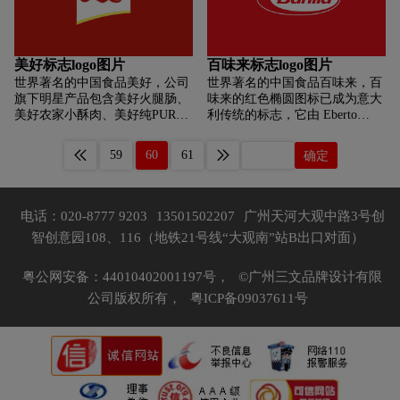
的方法，用猪肉制作了香肠、香
质量和需求。东莞微松以优质的
生产线示范单位”。
肚等肉食品，并称之为“玉兔”食
产品和服务，得到客户的好评，
品——这就是玉兔食品的由来。
为我们公司的发展奠定了坚实的
一方水土养育一方人。人们一传
基础。
美好标志logo图片
百味来标志logo图片
十、十传百，都说这里的食品百
吃不厌，吃了长命百岁。因为
世界著名的中国食品美好，公司
世界著名的中国食品百味来，百
“玉兔”食品系长寿食品，这里的
旗下明星产品包含美好火腿肠、
味来的红色椭圆图标已成为意大
人非常爱吃，这里就成了世界著
美好农家小酥肉、美好纯PURE
利传统的标志，它由 Eberto
名的长寿之乡。现今政府还成功
肉肠等。2018年，美好食品为解
Carboni 于 1966 年首次设计，外
举办了“万岁宴”。
决餐饮市场的需求，研发团队采
部的椭圆线条和内部的实心小椭
59
60
61
确定
用大厨研发思维，一改企业惯用
圆描绘了一个被切成两半的煮鸡
的工业化研发方式，推出“美好
蛋，然后在「蛋黄」上插入了白
农家小酥肉”大单品，该产品采
色的「Barilla」字样。深受当下
用传统工艺，零色素、零香精，
极其流行的新极简主义趋势影
电话：020-8777 9203
13501502207
广州天河大观中路3号创
传承传统风味，保留传统制作痕
响，百味来重新设计了沿用半个
智创意园108、116（地铁21号线“大观南”站B出口对面）
迹，资深专业肉制品工程师转化
多世纪的「煮鸡蛋」图标。精简
实现标准化规模化生产。一经推
后的标志去掉了外部的大圆环，
出，畅销全国，并荣获“2019中
只留下了一个红色的椭圆背景和
粤公网安备：44010402001197号，
©广州三文品牌设计有限
国（青岛）火锅食材节金奖产
白色的文字。新的字体也略有不
公司版权所有，
粤ICP备09037611号
品”和FBIF食品饮料创新论坛“最
同，虽然依旧采用斜体，但字体
佳肉制品”多项大奖。
的圆角减弱，「i」字母上面的方
块改成了圆点。此外，新标志中
还增加了「ADL 1877」这一短
语，以强调该公司背后的伟大历
史。截至标志情报局发稿前，百