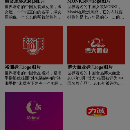
淑女屋标志logo图片
MONKI标志logo图片
简练而精巧的设计给予受众以丰
特、奢华、成熟，寓意优财树的
世界著名的中国女装淑女屋，淑
世界著名的中国女装MONKI，
富的想象空间，造型独特，稳重
稳重。整体标识简洁明了，与国
女屋，一个很直白的名字，淑女
Monki在欧洲风靡，它的衣服要
大方，在受众脑海中烙下深刻的
际趋势相吻合,亲和力强，易于拉
屋的像一个长长的帮着丝带的马
抓住的是七八年级的心，走的是
印记，
近与受众的距离。
尾辫，是不是大家脑海里立即就
你年轻潮流族的街头特立独行混
浮现出一个画面，一个女子，长
搭的街头风，因此深受时尚部落
长的马尾辫，辫子上的丝带在风
的喜爱，在欧洲有几家店面而其
中飘扬，再就是穿着白色的长裙
的确已经掀起一股热潮，不久就
等等，这个标志设计恰到好处，
很有可能在七八月份在香港、东
能很好的勾起人们的想象，仔细
京等地开分店而且他的衣服的确
看大家就会发觉，淑女屋的标志
很鬼魅外加颓废，穿着它，姐和
设计有在字体的设计上下功夫，
哥穿的不是衣服而是灵魂。
“淑女屋”这三个字，有些地方是
裕湘标志logo图片
博大面业标志logo图片
用花来点缀的，女人如花，花的
世界著名的中国食品裕湘，裕湘
世界著名的中国食品博大面业，
点缀可以使其增添一份韵味，一
手擀银丝挂面”外包装袋中的“裕
2007年9月“博大”挂面被评为“中
份气质。从中我们可以看出淑女
湘手擀”末端右下角有一个®标。
国名牌产品”。2010年被评为农
屋这个品牌所走的路线及品牌风
没错，有一点商标常识的人此刻
业产业化国家重点龙头企业。
格。
会恍然大悟“裕湘手擀”它其实只
2012年4月“博大”标志荣获中国
是一个商标。由于标志很小，消
驰名商标。公司自成立以来，始
费者很容易忽视。
终秉承“诚信为基石、创新为源
泉、品质为生命、服务为保障”
的经营理念，通过近几年的不懈
努力，坚持走现代化民营企业发
展之路，逐步建立和完善了现代