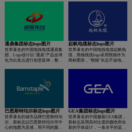
则以半身的造型被放置在蓝色的
销商和品牌之间的互利关系和信
线条的上面， 原来右手打招呼的
任。更新后的标志完全扁平化，
动作也变成了左手，文字商标和
同时通过三个三角形相互连接的
口号“a better way forward，引领
相互作用赋予标志生命。扁平化
进步之道”则直接排在了下方。
设计很好地反映了在当前的数字
整体而言，米其林的“形象代言
世界中让标志的使用变得更加容
人”已经和公司的名字融合在了
易，使其在网站、智能手机和智
一起。而不像之前，轮胎人更像
能手表上的应用程序，甚至机器
通鼎集团标志logo图片
起帆电缆标志logo图片
一个独立的元素站立在商标旁
内部的屏幕上栩栩如生。
世界著名的中国电线电缆通鼎集
世界著名的中国电线电缆起帆电
边。
团，Logo设计以“通鼎”产品全球
缆，熊猫线缆logo采用熊猫作为
化为出发点进行创意延伸，整体
商标图形，“熊猫”矢志不渝地坚
造型呈环绕状，象征着贯通全
持科技创新，持之以恒地走节能
球，四海一家；通鼎首字母“T”
环保、质量效益型道路，从建厂
“D”构成LOGO主图形，造型圆
开始就在电线电缆行业创造多项
润饱满，气势磅礴；外形构成透
首次国家专利，研发的耐高温环
视效果的环形亦阐明了“通鼎”主
保汽车电线、超薄环保电缆达到
打产品为光纤、通信光缆、通信
国际先进水平，填补国内多项空
电缆等，凸显企业科技感，同时
白，多次荣获国家重点新产品
展现通鼎的业务渗透海外市
奖。
场； 标志造型动感十足，具有张
巴恩斯特珀尔标志logo图片
GEA集团标志logo图片
力，通过动感来体现光纤通信所
世界著名的城市品牌巴恩斯特珀
世界著名的中国服装GEA集团，
具有的速度、高效及科技前沿的
尔，新标志以巴恩斯特珀尔市中
新标志采用高对比度的颜色和全
特点； No.1概念隐含其中，代表
心的地图为灵感，用不同的颜色
新的字体设计，一条水平的蓝色
“通鼎”产品质量No.1，自主知识