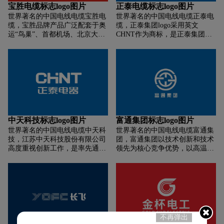
姓信得过的电线产品！10月1日
宝胜电缆标志logo图片
正泰电缆标志logo图片
是国庆日，也是一个值得纪念的
世界著名的中国电线电缆宝胜电
世界著名的中国电线电缆正泰电
日子。这一天，吴惠明先生在家
缆，宝胜品牌产品广泛配套于奥
缆，正泰集团logo采用英文
人朋友的支持和鼓励下，正式创
运“鸟巢”、首都机场、北京大兴
CHNT作为商标，是正泰集团公
立了【明新电线厂】。吴惠明先
国际机场、上海世博、上海磁悬
司“融入长三角、接轨大上海”重
生他不安于现状，1998年，他力
浮、上海浦东国际机场、虹桥枢
大战略举措的重要项目之一。
排劝阻，决定将企业整体搬迁至
纽工程、国家大剧院、长江三
2005年12月，为实现正泰电线电
全国制造业的沃土——东莞市。
峡、岭澳核电站、北京大兴机场
缆产业的跨越式发展，正泰电气
2000年，在注册商标的时候，
和中国中车、中国商飞、振华港
股份有限公司以资本运做的方式
【明新】品牌升级为【民兴电
机以及南美、中东、东南亚、非
对原正泰电气电线电缆公司和浙
缆】，这次品牌的升级，代表着
洲等国内外重大建设项目。
江南湖电缆有限公司进行了重
民族振兴的美好寓意，也赋予民
组，注册成立了具有独立法人实
兴电缆更大的使命。从此，民兴
体的浙江正泰电缆有限公司，并
电缆开始扎根东莞、立足广东、
中天科技标志logo图片
富通集团标志logo图片
将电缆产业的生产基地移师长三
走向全国。
世界著名的中国电线电缆中天科
世界著名的中国电线电缆富通集
角的中心地带——浙江嘉兴。
技，江苏中天科技股份有限公司
团，富通集团以技术创新和技术
高度重视创新工作，是率先通过
领先为核心竞争优势，以高温超
国际海缆UJ认证的中国企业；深
导电缆为研发方向，建有国家企
海光缆打破国外垄断,填补了国内
业技术中心和博士后科研工作
空白；是我国品种最全、规模最
站，是中国光纤预制棒技术标准
大的海缆专业制造商；深海光
的制定者。富通集团是国家技术
缆、深海电缆代表发展中国家产
进步二等奖获得者，曾获“中国
品第一个打进美国市场；直流海
电子信息科学技术一等奖和国家
缆实现“四级”跳，创世界第一。
信息产业重大技术发明奖”等多
不再弹出
个奖项，承担了多项国家“863”