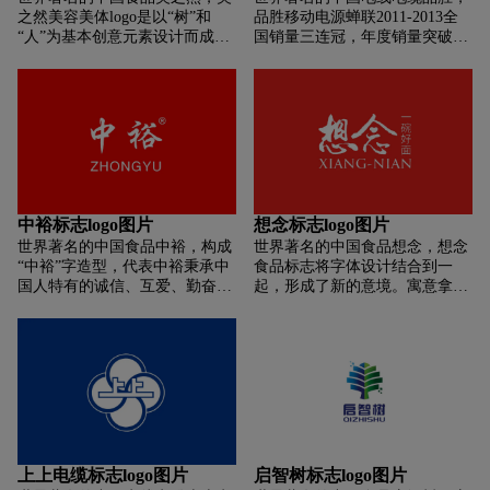
发展为行业引领者的伟大目标。
之然美容美体logo是以“树”和
品胜移动电源蝉联2011-2013全
字体原创设计,结构稳重饱满，线
“人”为基本创意元素设计而成，
国销量三连冠，年度销量突破
条端正鲜明，和图形气质相辅相
自然则是该标识的设计主题，寓
550万套。旗下O2O购物平台
成。
意美之然让所有女人美出自然，
——“品胜•惠源提”更名为“品胜•
舞出奇迹。树叶的飘动寓意着美
当日达”，全国正式运营。同
之然赋予所有女人，有生命力的
时，“品胜•当日达”香港站、新加
滋养，诠释了我们行业的特点。
坡站、马来西亚站也同步上线运
美之然美容美体logo采用绿、
营。
黄、褐三色，绿色寓意健康、自
然、生命、滋润，黄色寓意收
获、温暖，褐色代表典雅、沉
中裕标志logo图片
想念标志logo图片
稳、高贵中带有古典气质，三色
世界著名的中国食品中裕，构成
世界著名的中国食品想念，想念
又是其行业领域的象征性颜色，
“中裕”字造型，代表中裕秉承中
食品标志将字体设计结合到一
极强的行业色彩让标识更具特色
国人特有的诚信、互爱、勤奋的
起，形成了新的意境。寓意拿着
性。标准字设计简洁大气，具有
精神，开创未来美好的事业。标
筷子在碗里吃思念食品，同时配
极强的个性特点，视觉上凸显行
志图案所代表的内在意义，传达
色上采用红色的搭配，但在之感
业属性，醒目易识别。
了中裕以人为本的经营理念，同
的表达上明显做了更多的选择。
时表现中裕人以充满活力、创新
标志的设计采用儿童的外形，加
冲刺的奋斗。
之立体感的设计，形象的突出了
浅尝辄止的那种惊叹，标志中央
“想念”两个字体的设计，采用了
比较喜感的设计手法，犹如曲线
坐地的两个男女人形，很形象的
上上电缆标志logo图片
启智树标志logo图片
突显可想念食品“想念”的主题，