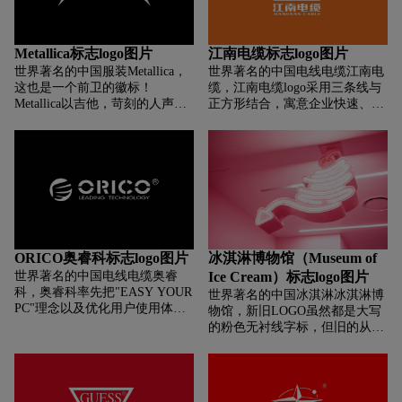
蓝色的点，代表品牌的标志性品
同，只是旋转了90度。两根下划
牌其口号「开始点（Start Point
线采用红色和橙色来代表两种情
for Start），指向的蓝色点清晰
绪，即热情和温暖。表达了 Mixi
Metallica标志logo图片
江南电缆标志logo图片
地传播。 Blue Point，创意创业
与用户之间的连接以及与家人之
世界著名的中国服装Metallica，
世界著名的中国电线电缆江南电
公司的理念和创业，参与创新创
间的沟通，创造更加丰富多彩的
这也是一个前卫的徽标！
缆，江南电缆logo采用三条线与
业公司的挑战和成长。蓝点的
生活。以「颜色」来表达情感将
Metallica以吉他，苛刻的人声和
正方形结合，寓意企业快速、稳
CEO李：「通过旗下品牌以及一
是Mixi 集团全新企业形象对服务
哥特式歌词而闻名，是反文化的
定发展，公司的发展目标是：5
个可持续的投资生态系统，表示
进行细分的重要手段。 红色的
缩影。他们的logo设计是将三角
年内成为亚洲一流，年产销超
我们希望提供一个领先的宣传，
「MIXI RED」创造运动的兴奋
形合并到文字标记中的完美示
200亿元，集科、工、贸于一体
在风险的中中，创造一个'新
和疯狂的精神，Mixi 将其用作表
例。锐利的角度和夸张的角落刻
的大型企业集团；在管理上与国
的'，创造一个'新的连接器'，让
达以数字娱乐业务和体育业务为
画了Metallica音乐和品牌所反映
际先进的模式接轨，实现管理规
创新可以轻松地地“
中心的「热连接」的情感标识。
出的严峻而无情的性格。logo两
范化、科学化；增加文化建设上
橙色的「MIXI ORNG」创造了
端的三角形形状可产生对称感，
的投入，形成良好的企业文化；
一种舒适而温暖的联系。它将作
几乎类似于电吉他的形状！logo
广泛引进国际化人才，全面提高
为情感标识，表达以生活方式业
使用形状来唤起人们对其音乐的
企业竞争力，使公司从规模上的
务领域服务为中心的「温暖联
ORICO奥睿科标志logo图片
冰淇淋博物馆（Museum of
感觉。
量变转化为内涵上的质变。
系」。
世界著名的中国电线电缆奥睿
Ice Cream）标志logo图片
科，奥睿科率先把"EASY YOUR
世界著名的中国冰淇淋冰淇淋博
PC"理念以及优化用户使用体验
物馆，新旧LOGO虽然都是大写
导入工业设计中，提出了“易用,
的粉色无衬线字标，但旧的从在
最佳用户体验”、“产品至上(
一个问题是字体笔画太纤细，而
Product First )”的设计观念。专
且字间距太挤。新LOGO保持了
业的设计、研发团队和拥有多年
这种风格，增加了字体的重量
与国内外知名企业的设计合作经
感。字体的设计相比之前也比较