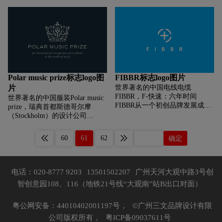
的线条勾勒了该市主要的街道的
线段从「GEA」三个字母的中心
产权成果No.1寄予了“通鼎”产品
分布造型。彩色道路左下方的浅
位置穿插而过，将标志凝聚在一
争做中国名牌产品N0.1，走向世
蓝色粗线条表示流经城市的河流
起。新字体移除了衬线装饰，笔
界No.1的远大远景；红色响应国
托河。河流的下方是城市的名字
直和斜切的笔画象征着GEA集团
家火炬计划，隐含企业红火，员
「Barnstaple」以及绿色的
在工程领域的卓越技术。「新的
工极富激情，干劲十足的概念；
「streets ahead（未来高街）」字
品牌体验以情感的方式传达了我
另外标志颜色中的黄色与红色的
样。
们的可持续发展的DNA和技术领
渐变，象征着沐浴在阳关之中的
先的地位。我们希望显得平易近
概念，充满生机； LOGO造型涵
人、值得信赖，忠于我们的品牌
盖无穷的包容理念，也暗示了企
Polar music prize标志logo图
FIBBR标志logo图片
精髓：为更美好的世界而设计，
业发展的无限。
片
世界著名的中国电线电缆
并与GEA 建立强烈的认同
FIBBR，F-快速：六年时间
世界著名的中国服装Polar music
感。」
FIBBR从一个初创品牌发展成为
prize，瑞典首都斯德哥尔摩
音视频领域最优秀的终端互联品
（Stockholm）的设计公司
牌之一即使在瞬息万变的视听世
Bedow 在今年早些时候重塑了
界里这也是极其快速的，I-创
「保拉音乐奖」的品牌形象，重
60
61
62
确定
新：探索、挑战、创造我们努力
新绘制和简化保拉音乐奖华丽的
满足那些看似遥不可及的需求这
皇冠标志。该标志由五线谱和乐
就是创新创新是我们的核心使命
谱构成，简化后五线谱上的全音
B-完美：更快的速度、更高的品
符圆圈完全移除，去掉了皇冠顶
电话：020-8777 9203
13501502207
广州天河大观中路3号创
质更优的设计、更美的体验我们
部音符中多余的符号，确保提高
智创意园108、116（地铁21号线“大观南”站B出口对面）
集结最领先的技术、最专注的意
设备和屏幕上的易读性。Polar
志最高端的设备、最顶尖的人才
Night 和 Midnight Sun 两种新的
为匹配 你心中的完美，B-光辉：
颜色将形成一个复杂的品牌调色
粤公网安备：44010402001197号，
©广州三文品牌设计有限
视听世界有许多伟大的公司但不
板，与品牌的起源相关联，同时
公司版权所有，
粤ICP备09037611号
妨碍我们继续闪耀着明星般的光