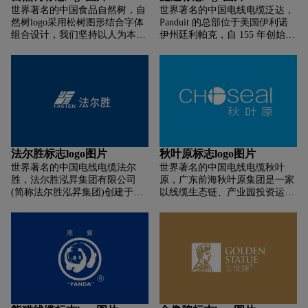
品牌产品高端国际化定位，以及
企业不断发展壮大，拥有4条
世界著名的中国食品自然树，自
世界著名的中国电线电缆泛达，
产品安全值得信赖的品质。
35kV及以下交联电力电缆三层共
然树logo采用松树图形结合字体
Panduit 的总部位于美国伊利诺
挤生产线、引进德国在线检测测
组合设计，我们坚持以人为本的
伊州廷利帕克，自 155 年创始人
偏仪、具有较强大的水平。
发展原则，引领人与自然和谐共
Jack E. Caveney 在仓库中如发明
处的科学生活观，秉承诚信高
Panduct ，沿途我们公司的路线
效，严谨创新的经营理念，本着
以来，世界上已经发生了翻天覆
高度负责任的精神，以追求完美
地的变化，但我们的精神发现已
的产品为宗旨，愿与社会各界朋
经能够保持原故。我们选择创新
友真诚合作。
而不是故模拟，持续在广泛的商
业环境中创建工厂领先的物理电
气和网络基础解决方案。作为以
客户为中心的公司，我们以不断
法尔胜标志logo图片
秋叶原标志logo图片
为中心创造不断的新产品、软件
世界著名的中国电线电缆法尔
世界著名的中国电线电缆秋叶
和解决方案，为荣通过与帮助您
胜，法尔胜泓昇集团有限公司
原，广东前海秋叶原集团是一家
实现业务目标。性和预期的基础
(简称法尔胜泓昇集团)创建于
以线缆生态链、产业园投资运营
上开发连接策略，为长期生产做
1964年，是一家从事以金属制品
与互联网+布局，集研发、生
好准备。
为主，产业涉及光通信、精工装
产、销售及园区运营服务于一体
备、资产管理、供应链管理的多
的国家级高新技术企业集团，
元化企业集团。集团始终坚持创
“Choseal秋叶原”是中国驰名商
新驱动发展，是苏南地区首批首
标，主营智能工程线缆、高品质
家国家级创新型企业。“法尔胜”
影音线缆、IT数码周边配套智能
牌输送带用钢丝绳产品获得了原
连接产品，为“现代品味生活、
国家质量监督检验检疫总局颁发
智能家居以及智慧城市”用户提
的“出口免验”证书，主营产品“金
供工程项目系统集成解决方案以