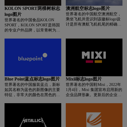
银质奖。1987年，企业市话电缆
产品被定为“替代进口产品”。“金
KOLON SPORT两棵树标志
澳洲航空标志logo图片
杯”牌线缆，真正达到了“金杯”标
logo图片
世界著名的中国航空澳洲航空，
准。
乘坐飞机并意识到该徽标logo设
世界著名的中国食品KOLON
计是所有澳航飞机机尾的精确复
SPORT，KOLON SPORT是韩国
制品时，澳航logo设计的真正魅
的专业户外品牌，以常青树为品
力就存在。如果像我们大多数人
牌标志，成立于1973年。标志看
一样，您喜欢旅行，那么当您看
起来像两棵树的户外运动品牌：
到飞机在登机口等车时，您会熟
kolon sport。
悉那种欢乐的感觉。复制带有
logo设计的图像也会复制您看到
飞机时获得的相同快感。三角形
澳航logo设计是使用形状来唤起
与品牌相关联的感觉的又一个示
例！
Blue Point蓝点标志logo图片
Mixil标志logo图片
世界著名的中国服装蓝点，新标
世界著名的中国鞋Mixi，2022年
如其名称为蓝色的新图像的主要
1月4日，Mixi 集团宣布启用新的
特征，非常大的颜色在黑色的一
企业品牌形象。更新后的企业品
个小写的蓝色b上附加了一个蓝
牌标识采用厚实、气势磅礴的大
色的圆点，除了标志外，还增加
写字母，表达了作为全球通信基
了一个和一个蓝色的圆点圆点组
础设施的领先企业的信任感、稳
合的简单版图标。完整版可用于
定性、普遍性和存在感。在标志
和办公场景，然后缩写版用于一
的底部放置了两个下划线，与
般社交媒体的婴儿。圆形的点是
「MIXI」的「I」粗细大小相