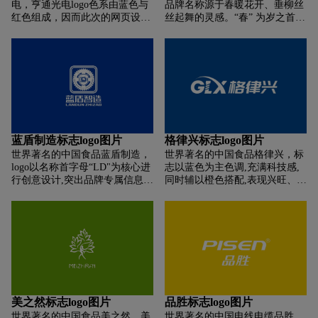
电，亨通光电logo色系由蓝色与
品牌名称源于春暖花开、垂柳丝
红色组成，因而此次的网页设计
丝起舞的灵感。“春” 为岁之首，
以蓝色作为网站的主色调，以红
代表春天。象征着企业健康发
色作为点缀色，体现网站科技、
展，迸发勃勃生机“丝”即比喻春
稳重、严谨的风格。banner采用
丝人的精准，一丝不苟的工作作
科技大图展示，体现网站科技
风，有用来比喻企业生产主导产
感，首页栏目采用主推大图展示
品面条、米粉的形状。
支撑业务栏目，内容突出，互动
效果强烈。
蓝盾制造标志logo图片
格律兴标志logo图片
世界著名的中国食品蓝盾制造，
世界著名的中国食品格律兴，标
logo以名称首字母“LD"为核心进
志以蓝色为主色调,充满科技感,
行创意设计,突出品牌专属信息认
同时辅以橙色搭配,表现兴旺、成
知。标志设计风格以立体化进行
熟之意。而中文字体采用了高级
呈现,高端大气,彰显质感。字母
灰的非衬线字体,表达了锌铝五金
造型代表相扣的双手,同时在底层
的行业属性和现代简约的设计风
融入光线,具有凝聚的力量,体现
格。字母“G”比喻螺母,字母“L”
企业团结一致 的向心力,不抛弃
比喻螺丝,充分契合了格律兴的行
不放弃的坚持理念。标志中以盾
业属性。且字母“X通过变形延
牌形象为核心，体现国之盾，具
展,暗喻了切割、精心的理念。本
有符号感,呼应品牌名称”蓝店”理
标志识别性强,富有国际范,易于
念。在盾牌上方融入星芒元素,具
品牌传播和理解。
美之然标志logo图片
品胜标志logo图片
有引领之意,体现企业开拓进取,
世界著名的中国食品美之然，美
世界著名的中国电线电缆品胜，