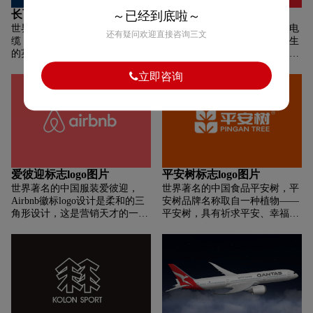
计划。富通集团产业基地主要分
长飞光缆标志logo图片
金杯电工标志logo图片
～已经到底啦～
布于浙江杭州、嘉兴（嘉善）、
世界著名的中国电线电缆长飞光
世界著名的中国电线电缆金杯电
舟山，上海，广东深圳，香港，
还有疑问欢迎直接咨询三文
缆，新标识主体部分由长飞公司
工，1952年，60名热血青年从生
四川成都、天津滨海新区以及日
的英文缩写“YOFC”和中文缩写
产牙刷纽扣开始了艰难创业路。
本和东盟泰国等。
“长飞”构成,采用产品特征的光纤
此时，正处于新中国成立初期，
立即咨询
感受的线条为设计元素,内部运用
城市建设与工业发展一穷二白，
了平衡感受完美的六根线条。首
线缆行业秩序远未建立，线缆产
字母“Y”箭头感受的笔画处理,方
品短缺问题尤其突出。企业觉察
向感明确,寓意长飞公司不断前
到当时线缆质量难以满足人民的
行、领跑行业的姿态。为有效提
实际需求，于是派人前往上海学
高品牌的识别性和记忆度,细节处
习先进线缆技术。1956年，企业
圆角过渡的设计让纯色的标志有
开始生产塑料绝缘电线。从这时
了深浅的立体感,赋予了产品特色
起，企业正式踏上线缆事业发展
爱彼迎标志logo图片
平安树标志logo图片
的光感。”
的征途。在进一步发展过程中，
世界著名的中国服装爱彼迎，
世界著名的中国食品平安树，平
企业以质量立足，取“金杯”之
Airbnb徽标logo设计是柔和的三
安树品牌名称取自一种植物——
意，于1981年注册“金杯”牌商
角形设计，这是营销天才的一
平安树，具有祈求平安、幸福等
标，其表明企业立志成为线缆行
招。形状保留了强度和稳定性的
美好的寓意。选择平安树品牌，
业最高品质标准的信念，这一信
感觉，但圆角更受欢迎。Airbnb
请认准平安树品牌唯一的
念也是“金杯”品牌文化的匠心传
联合创始人解释说，该符号旨在
LOGO：现今平安树品牌产品体
承。秉承“金杯”文化，企业始终
代表“归属感”。徽标包括圆形元
系包括美艺家、舒宜家、安逸家
踏踏实实做最好的产品，随之而
素，以产生社区感。该符号还类
三大系列。选择平安树品牌产
来的则是众多荣誉及称赞。1984
似于“ A”甚至是房屋，与品牌名
品，一定要认准平安树商标与包
年，金杯BV型塑料电线获得国
称和使命息息相关！
装：
家质量奖审定委员会授予的国家