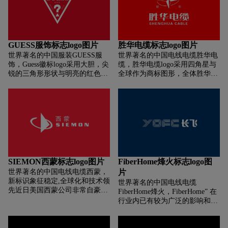
验，使奥睿科拥有广阔的市场与
活泼，比如新标中的字母「A」
原创的设计资源，对国内外的市
完全一圆角的形式呈现。另外，
场特性有深入与客观的理解。奥
设计团队还为其创建了全新的图
睿科产品为用户使用笔记本电
形标识。图标的灵感来自冰激凌
脑、PC台式机、平板电脑以及智
来回盘旋的造型，然后将博物馆
GUESS服饰标志logo图片
胜华电缆标志logo图片
能手机等终端设备添加更多乐
的缩写「MOIC」巧妙地融合进
世界著名的中国服装GUESS服
世界著名的中国电线电缆胜华电
趣！让用户可以尽享基于"EASY
去，非常直观的告诉你，这是一
饰，Guess徽标logo采用大胆，尖
缆，胜华电缆logo采用四角星与
YOU PC"原创设计理念给您带来
个和冰淇淋有关的博物馆。
锐的三角形形状与明亮的红色相
全球作为商标图形，全体胜华人
的各种ORICO电脑，数码配件产
结合，构成了彰显力量和激情的
将全面贯彻 “三个代表”的重要思
品！
出色设计。从轮廓和问号的点到
想，落实科学发展观要求，以人
标语线的倾斜角度，三角形始终
为本 ，与时俱进，开拓创新，本
贯穿始终。该logo与Guess迷人而
着“创一流企业 、造一流产品、
自由奔放的目标受众进行沟通。
送一流服务、铸一流品牌”的宗
旨，不断优化资本结构、产业结
构、组织结构、人才结构。
SIEMON西蒙标志logo图片
FiberHome烽火标志logo图
世界著名的中国电线电缆西蒙，
片
新标识象征稳定,全球化和技术领
世界著名的中国电线电缆
先近日美国西蒙公司非常自豪地
FiberHome烽火，FiberHome” 在
宣布了它的"新形象":一个非常有
行业内已有较为广泛的影响和较
特色的新Logo.这个Logo由一个
高的美誉度，并在烽火人心目中
立体金字塔和一个围绕的圆环构
留下了深深的烙印。标志诠释：
成.新Logo大胆预示了西蒙公司