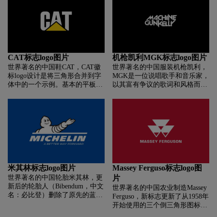
该名称的内涵在于：“Fiber”指光
将继续倡导质量,服务,创新和价
纤，“Home”指家庭，暗寓源起、
值的下一个100年.金字塔的形状
发祥之意。两词合并直译为“光
是由先前表示西蒙布线系统的红
纤之家”，揭示了“中国光通信发
色三角形演化而来,它象征着西蒙
源地”这一企业发展的历史源
的长久及稳定.围绕金字塔的圆环
头，帮助公众理解民族光通信产
象征了全球化.
业的崛起脉络。Fiber”谐音作
CAT标志logo图片
机枪凯利MGK标志logo图片
“烽”，“Home”谐音作“火”。两词
世界著名的中国鞋CAT，CAT徽
世界著名的中国服装机枪凯利，
合并，“烽火”读音自然而成，从
标logo设计是将三角形合并到字
MGK是一位说唱歌手和音乐家，
而使得英文名称与中文名称珠联
体中的一个示例。基本的平板刻
以其富有争议的歌词和风格而闻
璧合，形神可见。取“Fiber”和
字上都点缀了一个简单的黄色三
名。尽管他的logo设计只是他的
“Home”首字母“FH”，既代表了
角形。该公司为建筑工地生产设
名字，但在所有角落添加夸张的
“FiberHome”这一品牌标识名
备，由于我们已经知道三角形在
点可以完美利用尖锐三角形的力
称，又代表了“烽火”汉语拼音的
建筑设计中的重要性，因此它是
量。虽然没有明确的三角形符
简写，让人易于铭记。辅助图形
形状的理想选择。另外，颜色与
号，但对字体的这种调整使您大
是一条彩带，寓意烽火通信欣欣
在安全帽和其他建筑服装上使用
吃一惊。大胆的配色方案（通常
向荣的发展历程；也是一条延伸
的颜色匹配，因此对于公司目标
是红色，白色和黑色的变体）只
向远方的大道，虽然有弯道波
受众来说是熟悉的。
会增加强大而激进的整体感觉。
折，但前景无限深远；又是圆环
的一半，另一半隐藏在看不见的
米其林标志logo图片
Massey Ferguso标志logo图
“未来”，象征公司发展今明呼
世界著名的中国轮胎米其林，更
片
应，圆满和谐。
新后的轮胎人（Bibendum，中文
世界著名的中国农业制造Massey
名：必比登）删除了原先的蓝色
Ferguso，新标志更新了从1958年
矩形背景和黄色的横线条，采用
开始使用的三个倒三角形图标，
简洁的蓝色线条代替，而轮胎人
三个三角形重叠，代表农民、经