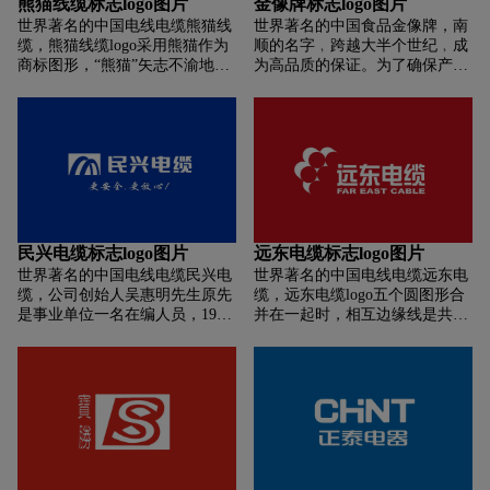
熊猫线缆标志logo图片
金像牌标志logo图片
属丝绳、缆”被国家工信部列为
及上下游产品供应服务，旗下深
世界著名的中国电线电缆熊猫线
世界著名的中国食品金像牌，南
首批制造业单项冠军，荣获江苏
圳市秋叶原实业有限公司2021年
缆，熊猫线缆logo采用熊猫作为
顺的名字﹐跨越大半个世纪﹐成
省质量奖及中国工业大奖。连续
入选深圳500强企业榜单第96
商标图形，“熊猫”矢志不渝地坚
为高品质的保证。为了确保产品
多年位列中国企业500强、中国
位！
持科技创新，持之以恒地走节能
的优良质素﹐南顺一向积极投资
民营企业500强。多次亮相于央
环保、质量效益型道路，从建厂
新科技﹐集团在香港及中国内地
视记录片《超级工程》、《钢铁
开始就在电线电缆行业创造多项
的厂房﹐均采用最先进的机械设
脊梁》等。
首次国家专利，研发的耐高温环
施﹐并聘请外国专家担任技术顾
保汽车电线、超薄环保电缆达到
问。此外﹐生产流程的每一个步
国际先进水平，填补国内多项空
骤﹐由采购﹑包装以至货运﹐均
白，多次荣获国家重点新产品
经严格品质控制。秉承这严谨的
奖。
服务态度及品质至上的原则﹐令
南顺出品的食油及洗洁精多年来
民兴电缆标志logo图片
远东电缆标志logo图片
稳占香港市场的领导地位﹐更成
世界著名的中国电线电缆民兴电
世界著名的中国电线电缆远东电
功进入中国市场﹐成为受欢迎的
缆，公司创始人吴惠明先生原先
缆，远东电缆logo五个圆图形合
牌子。其中包括「金像」、「美
是事业单位一名在编人员，1988
并在一起时，相互边缘线是共用
玫」及「樱皇」牌面粉、「刀
年的一个秋天，他在走访市场时
的，仿佛你中有我，我中有你，
唛」牌及「红灯」牌食用油、
发现，沿海地区很多人家里买电
从而组成一个完整的图形，如太
「斧头」牌及「劳工」牌清洁
线时会选择国外使用过的二手电
极图的阴阳边缘线共用，给人以
剂。
线，而不购买国产产品，大家觉
奇异感。
得国外的质量更可靠。这一幕深
深地触动了他，他做了人生中最
重大的决定，放弃令人艳羡的
“铁饭碗”，下海创业，做让老百