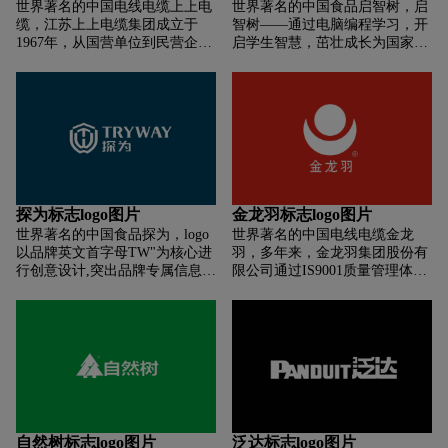
世界著名的中国电线电缆上上电
世界著名的中国食品启智树，启
也展现了想念食品人文思想理
缆，江苏上上电缆集团成立于
智树——通过电脑编程学习，开
念。
1967年，从国营单位到民营企
启学生智慧，茁壮成长为国家社
业，从无名小厂到行业第一的大
会的栋梁之才(开启智慧，助力
型集团，从曾经的市场替补到享
成材)公司寓意为“青出于蓝而胜
誉世界的知名品牌，一路走来，
于蓝”的教育情怀，加上培训内
上上在风雨洗礼中不断成长蜕
容为电脑编程，属于科技教育
变。然而55年来，上上始终坚守
类，所以建议使用：青蓝为主色
着一种品德、一份承诺、一种精
调，并用朝阳色进行跳色
神，它们让上上品牌彰显着深厚
底蕴和无穷力量。
探为标志logo图片
金龙羽标志logo图片
世界著名的中国食品探为，logo
世界著名的中国电线电缆金龙
以品牌英文首字母TW"为核心进
羽，多年来，金龙羽集团股份有
行创意设计,突出品牌专属信息认
限公司通过IS9001质量管理体系
知。标志设计风格简约大方，具
认证，以科学的管理和完善的检
有现代化气息。图形中融入向上
测手段，向客户提供的产品合格
冲刺的筋头元素，体现品牌名称
率为100%，在市场上的占有率
“探无止境”理念。赋予“探为”勇
逐年稳步提高，许多重大工程项
于探索，敢为无畏的品牌精神。
目使用“金龙羽”牌产品。金龙羽
同时寓意企业开拓进取。突破向
集团股份有限公司生产的金龙羽
上,承无止境的追求。生生不息的
电线电缆产品通过中国质量认证
发展。标志整体造型以盾牌形态
中心安全认证，取得CCC认证标
进行呈现，具有安全性质，传达
志。经过二十多年的开拓进取，
自然树标志logo图片
泛达标志logo图片