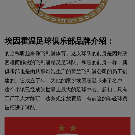
埃因霍温足球俱乐部品牌介绍：
的全称听起来像飞利浦体育。这支球队的前身是因财政
困难而解散的飞利浦精灵足球队。和它的前身一样，新
俱乐部也是由从事灯泡生产的荷兰飞利浦公司的员工创
建的。它成立于年，为他的家乡埃因霍温带来了名声，
这个小镇已经成为世界上最大的足球中心。起初，只有
工厂工人才能玩。这条规定放宽后，有前途的年轻球员
被招进了球队。