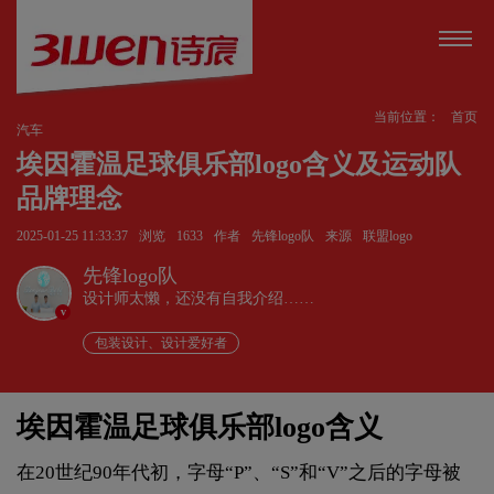
当前位置：
首页
汽车
埃因霍温足球俱乐部logo含义及运动队
品牌理念
2025-01-25 11:33:37
浏览
1633
作者
先锋logo队
来源
联盟logo
先锋logo队
设计师太懒，还没有自我介绍……
v
包装设计、设计爱好者
埃因霍温足球俱乐部logo含义
在20世纪90年代初，字母“P”、“S”和“V”之后的字母被