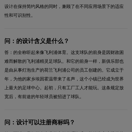
设计在保持简约风格的同时，兼顾了在不同应用场景下的适应
性和可识别性。
问：的设计含义是什么？
答：的全称听起来像飞利浦体育。这支球队的前身是因财政困
难而解散的飞利浦精灵足球队。和它的前身一样，新俱乐部也
是由从事灯泡生产的荷兰飞利浦公司的员工创建的。它成立于
年，为他的家乡埃因霍温带来了名声，这个小镇已经成为世界
上最大的足球中心。起初，只有工厂工人才能玩。这条规定放
宽后，有前途的年轻球员被招进了球队。
问：设计可以注册商标吗？