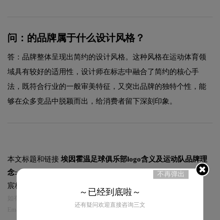
问：的品牌属于什么设计风格？
答：品牌整体呈现出简约的设计风格。这种风格在运动体育领
域具有较好的适用性，设计师在标志中融合了简约的核心手
法，既符合行业的一般审美特征，又突出品牌的独特个性，能
够在众多竞品中脱颖而出，给消费者留下深刻印象。
本文标题和链接
埃因霍温足球俱乐部logo含义及运动队品牌理
念:
https://logo9.net/works/13813.html
转载时请注明出处为诗
不再弹出
宸标志设计及本链接!
～已经到底啦～
如有内容侵犯您的合法权益，请及时与我们联系
还有疑问欢迎直接咨询三文
Email:75696531@qq.com，我们将第一时间安排删除。